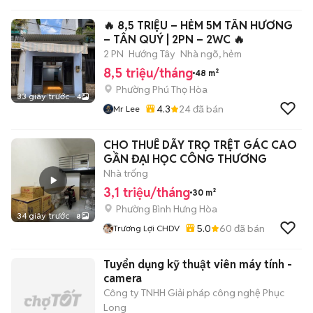
🔥 8,5 TRIỆU – HẺM 5M TÂN HƯƠNG
– TÂN QUÝ | 2PN – 2WC 🔥
2 PN
Hướng Tây
Nhà ngõ, hẻm
8,5 triệu/tháng
48 m²
Phường Phú Thọ Hòa
33 giây trước
4
4.3
24
đã bán
Mr Lee
CHO THUÊ DÃY TRỌ TRỆT GÁC CAO
GẦN ĐẠI HỌC CÔNG THƯƠNG
Nhà trống
3,1 triệu/tháng
30 m²
Phường Bình Hưng Hòa
34 giây trước
8
5.0
60
đã bán
Trương Lợi CHDV
Tuyển dụng kỹ thuật viên máy tính -
camera
Công ty TNHH Giải pháp công nghệ Phục
Long