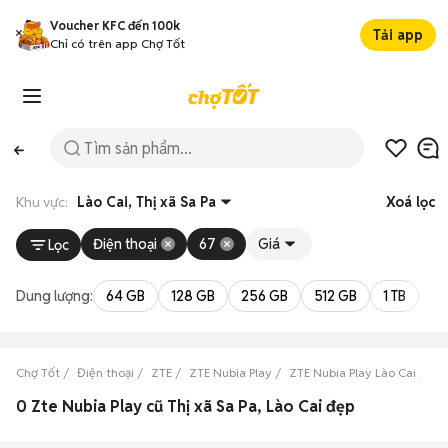
Voucher KFC đến 100k
Tải app
Chỉ có trên app Chợ Tốt
Khu vực:
Lào Cai, Thị xã Sa Pa
Xoá lọc
Điện thoại
67
Giá
Lọc
Dung lượng:
64 GB
128 GB
256 GB
512 GB
1 TB
2 
Chợ Tốt
Điện thoại
ZTE
ZTE Nubia Play
ZTE Nubia Play Lào Cai
ZT
0 Zte Nubia Play cũ Thị xã Sa Pa, Lào Cai đẹp