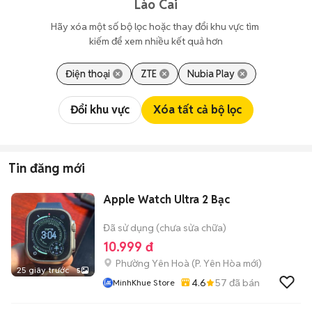
Lào Cai
Hãy xóa một số bộ lọc hoặc thay đổi khu vực tìm 
kiếm để xem nhiều kết quả hơn
Điện thoại
ZTE
Nubia Play
Đổi khu vực
Xóa tất cả bộ lọc
Tin đăng mới
Apple Watch Ultra 2 Bạc
Đã sử dụng (chưa sửa chữa)
10.999 đ
Phường Yên Hoà
(
P. Yên Hòa
mới)
25 giây trước
5
4.6
57
đã bán
MinhKhue Store