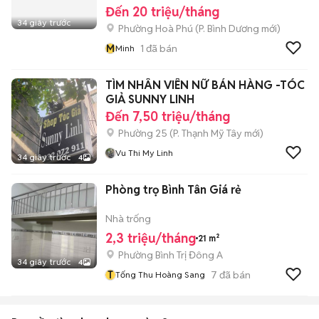
Đến 20 triệu/tháng
34 giây trước
Phường Hoà Phú
(
P. Bình Dương
mới)
M
1
đã bán
Minh
TÌM NHÂN VIÊN NỮ BÁN HÀNG -TÓC
GIẢ SUNNY LINH
Đến 7,50 triệu/tháng
Phường 25
(
P. Thạnh Mỹ Tây
mới)
Vu Thi My Linh
34 giây trước
4
Phòng trọ Bình Tân Giá rẻ
Nhà trống
2,3 triệu/tháng
21 m²
Phường Bình Trị Đông A
34 giây trước
4
T
7
đã bán
Tống Thu Hoàng Sang