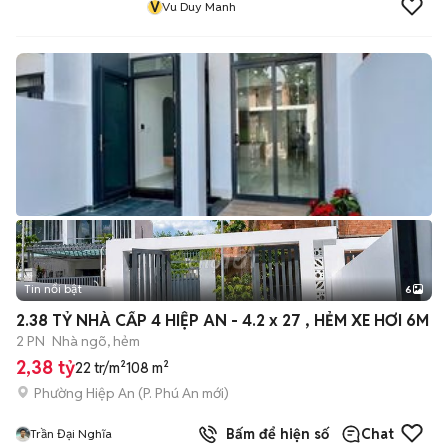
V
Vu Duy Manh
Tin nổi bật
6
+
2
2.38 TỶ NHÀ CẤP 4 HIỆP AN - 4.2 x 27 , HẺM XE HƠI 6M
2 PN
Nhà ngõ, hẻm
2,38 tỷ
22 tr/m²
108 m²
Phường Hiệp An
(
P. Phú An
mới)
Bấm để hiện số
Chat
Trần Đại Nghĩa