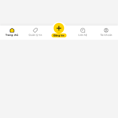
Trang chủ
Quản lý tin
Liên hệ
Tài khoản
Đăng tin
109.000 Bình chọn
Tải ứng dụng Chợ Tốt
Về Chợ Tốt
Quy chế sàn
Chính sách bảo mật
Giải quyết tranh chấp
CÔNG TY TNHH CHỢ TỐT - Người đại diện theo pháp luật:
Nguyễn Trọng Tấn; GPDKKD: 0312120782 do Sở KH & ĐT TP.HCM cấp ngày