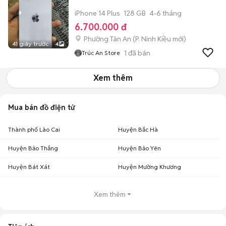
iPhone 14 Plus
128 GB
4-6 tháng
6.700.000 đ
Phường Tân An
(
P. Ninh Kiều
mới)
41 giây trước
4
1
đã bán
Trúc An Store
Xem thêm
Mua bán đồ điện tử
Thành phố Lào Cai
Huyện Bắc Hà
Huyện Bảo Thắng
Huyện Bảo Yên
Huyện Bát Xát
Huyện Mường Khương
Xem thêm