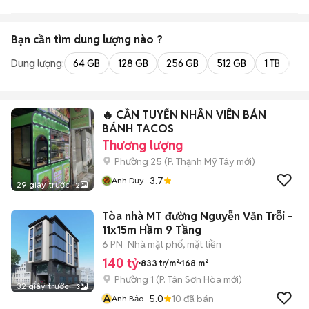
Bạn cần tìm
dung lượng
nào ?
Dung lượng:
64 GB
128 GB
256 GB
512 GB
1 TB
2 
🔥 CẦN TUYỂN NHÂN VIÊN BÁN
BÁNH TACOS
Thương lượng
Phường 25
(
P. Thạnh Mỹ Tây
mới)
3.7
Anh Duy
29 giây trước
2
Tòa nhà MT đường Nguyễn Văn Trỗi -
11x15m Hầm 9 Tầng
6 PN
Nhà mặt phố, mặt tiền
140 tỷ
833 tr/m²
168 m²
Phường 1
(
P. Tân Sơn Hòa
mới)
32 giây trước
3
A
5.0
10
đã bán
Anh Bảo