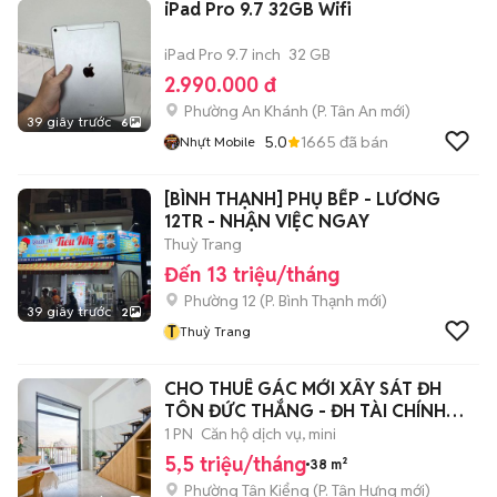
iPad Pro 9.7 32GB Wifi
iPad Pro 9.7 inch
32 GB
2.990.000 đ
Phường An Khánh
(
P. Tân An
mới)
39 giây trước
6
5.0
1665
đã bán
Nhựt Mobile
[BÌNH THẠNH] PHỤ BẾP - LƯƠNG
12TR - NHẬN VIỆC NGAY
Thuỳ Trang
Đến 13 triệu/tháng
Phường 12
(
P. Bình Thạnh
mới)
39 giây trước
2
T
Thuỳ Trang
CHO THUÊ GÁC MỚI XÂY SÁT ĐH
TÔN ĐỨC THẮNG - ĐH TÀI CHÍNH
MARKETING UFM
1 PN
Căn hộ dịch vụ, mini
5,5 triệu/tháng
38 m²
Phường Tân Kiểng
(
P. Tân Hưng
mới)