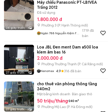
Máy chiếu Panasonic PT-LB1VEA
Trắng 2012
Đã sử dụng
1.800.000 đ
Phường 3
(
P. Hạnh Thông
mới)
26 giây trước
3
1719
đã
Ngân 788 Nguyễn Kiệm F3
bán
Gv
Loa JBL Đen ment Dam a50ii loa
kiem âm bas 16
2.000.000 đ
Phường Thường Thạnh
(
P. Cái Răng
mới)
4.9
316
đã bán
Nanomax
27 giây trước
1
cho thuê văn phòng thông tầng
240m2
Mặt bằng kinh doanh
Bàn giao thô
50 triệu/tháng
240 m²
Phường Mộ Lao
(
P. Hà Đông
mới)
27 giây trước
2