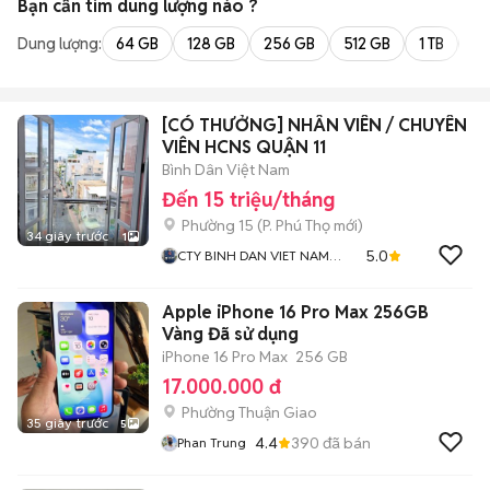
Bạn cần tìm
dung lượng
nào ?
Dung lượng:
64 GB
128 GB
256 GB
512 GB
1 TB
2 
[CÓ THƯỞNG] NHÂN VIÊN / CHUYÊN
VIÊN HCNS QUẬN 11
Bình Dân Việt Nam
Đến 15 triệu/tháng
Phường 15
(
P. Phú Thọ
mới)
34 giây trước
1
5.0
CTY BINH DAN VIET NAM
CHUYÊN NHÀ TRỌ KTX CHDV
Apple iPhone 16 Pro Max 256GB
Vàng Đã sử dụng
iPhone 16 Pro Max
256 GB
17.000.000 đ
Phường Thuận Giao
35 giây trước
5
4.4
390
đã bán
Phan Trung