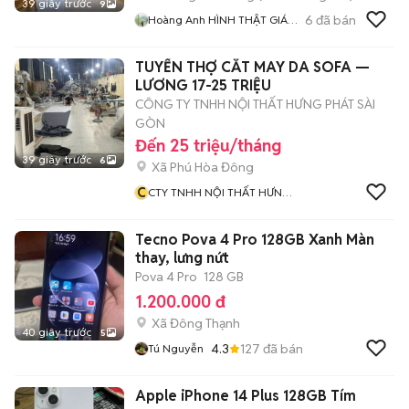
39 giây trước
9
6
đã bán
Hoàng Anh HÌNH THẬT GIÁ
THẬT
TUYỂN THỢ CẮT MAY DA SOFA —
LƯƠNG 17-25 TRIỆU
CÔNG TY TNHH NỘI THẤT HƯNG PHÁT SÀI
GÒN
Đến 25 triệu/tháng
39 giây trước
6
Xã Phú Hòa Đông
C
CTY TNHH NỘI THẤT HƯNG
PHÁT SÀI GÒN
Tecno Pova 4 Pro 128GB Xanh Màn
thay, lưng nứt
Pova 4 Pro
128 GB
1.200.000 đ
Xã Đông Thạnh
40 giây trước
5
4.3
127
đã bán
Tú Nguyễn
Apple iPhone 14 Plus 128GB Tím