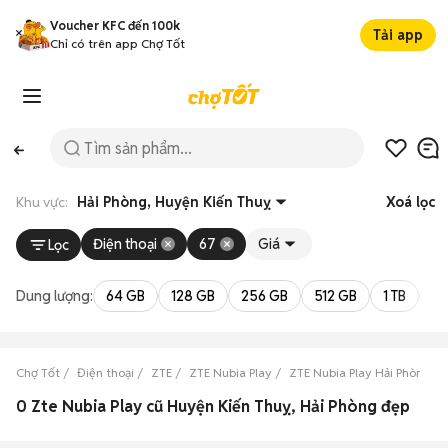
Voucher KFC đến 100k
Tải app
Chỉ có trên app Chợ Tốt
Khu vực:
Hải Phòng, Huyện Kiến Thuỵ
Xoá lọc
Điện thoại
67
Giá
Lọc
Dung lượng:
64 GB
128 GB
256 GB
512 GB
1 TB
2 
Chợ Tốt
Điện thoại
ZTE
ZTE Nubia Play
ZTE Nubia Play Hải Phòng
0 Zte Nubia Play cũ Huyện Kiến Thuỵ, Hải Phòng đẹp