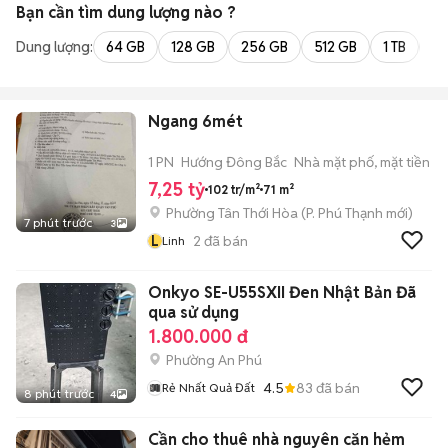
Bạn cần tìm
dung lượng
nào ?
Dung lượng:
64 GB
128 GB
256 GB
512 GB
1 TB
2 
Ngang 6mét
1 PN
Hướng Đông Bắc
Nhà mặt phố, mặt tiền
7,25 tỷ
102 tr/m²
71 m²
Phường Tân Thới Hòa
(
P. Phú Thạnh
mới)
7 phút trước
3
L
2
đã bán
Linh
Onkyo SE-U55SXII Đen Nhật Bản Đã
qua sử dụng
1.800.000 đ
Phường An Phú
4.5
83
đã bán
Rẻ Nhất Quả Đất
8 phút trước
4
Cần cho thuê nhà nguyên căn hẻm