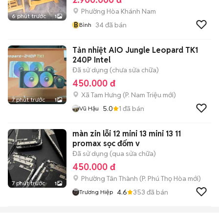
Phường Hòa Khánh Nam
6 phút trước
1
B
34
đã bán
Bình
Tản nhiệt AIO Jungle Leopard TK1
240P Intel
Đã sử dụng (chưa sửa chữa)
450.000 đ
Xã Tam Hưng
(
P. Nam Triệu
mới)
7 phút trước
1
5.0
1
đã bán
Vũ Hậu
màn zin lỗi 12 mini 13 mini 13 11
promax sọc đốm v
Đã sử dụng (qua sửa chữa)
450.000 đ
Phường Tân Thành
(
P. Phú Thọ Hòa
mới)
7 phút trước
1
4.6
353
đã bán
Trương Hiệp