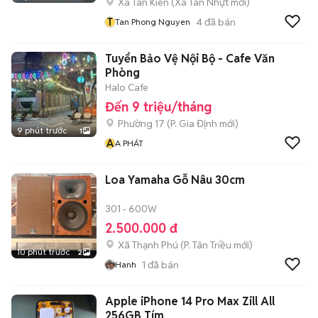
Xã Tân Kiên
(
Xã Tân Nhựt
mới)
T
4
đã bán
Tan Phong Nguyen
Tuyển Bảo Vệ Nội Bộ - Cafe Văn
Phòng
Halo Cafe
Đến 9 triệu/tháng
Phường 17
(
P. Gia Định
mới)
9 phút trước
1
A
A PHÁT
Loa Yamaha Gỗ Nâu 30cm
301 - 600W
2.500.000 đ
Xã Thạnh Phú
(
P. Tân Triều
mới)
10 phút trước
2
1
đã bán
Hanh
Apple iPhone 14 Pro Max Zill All
256GB Tím