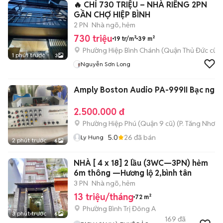
🔥 CHỈ 730 TRIỆU – NHÀ RIÊNG 2PN
GẦN CHỢ HIỆP BÌNH
2 PN
Nhà ngõ, hẻm
730 triệu
19 tr/m²
39 m²
Phường Hiệp Bình Chánh (Quận Thủ Đức cũ)
1 phút trước
3
Nguyễn Sơn Long
Amply Boston Audio PA-999II Bạc nguy
2.500.000 đ
Phường Hiệp Phú (Quận 9 cũ)
(
P. Tăng Nhơn 
5.0
26
đã bán
Ly Hung
2 phút trước
6
NHÀ [ 4 x 18] 2 lầu (3WC—3PN) hẻm
6m thông —Hương lộ 2,bình tân
3 PN
Nhà ngõ, hẻm
13 triệu/tháng
72 m²
Phường Bình Trị Đông A
3 phút trước
6
169
đã