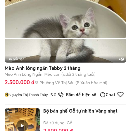
Tin nổi bật
4
Mèo Anh lông ngắn Tabby 2 tháng
Mèo Anh Lông Ngắn
Mèo con (dưới 3 tháng tuổi)
2.500.000 đ
Phường Võ Thị Sáu
(
P. Xuân Hòa
mới)
N
5.0
19
đã bán
Bấm để hiện số
Chat
Nguyễn Thị Thanh Thủy
Bộ bàn ghế Gỗ tự nhiên Vàng nhạt
Đã sử dụng
Gỗ
2.900.000 đ