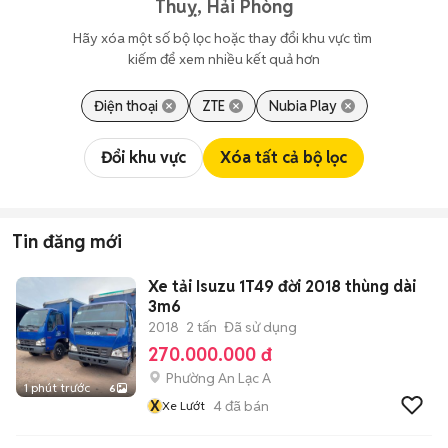
Thuỵ, Hải Phòng
Hãy xóa một số bộ lọc hoặc thay đổi khu vực tìm 
kiếm để xem nhiều kết quả hơn
Điện thoại
ZTE
Nubia Play
Đổi khu vực
Xóa tất cả bộ lọc
Tin đăng mới
Xe tải Isuzu 1T49 đời 2018 thùng dài
3m6
2018
2 tấn
Đã sử dụng
270.000.000 đ
Phường An Lạc A
1 phút trước
6
X
4
đã bán
Xe Lướt