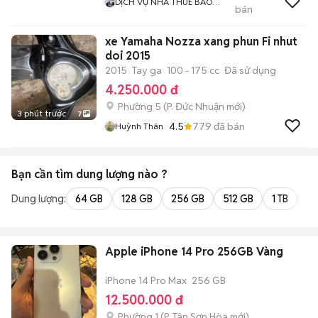
DỊCH VỤ NHÀ THUÊ BẢO
bán
NGUYỄN
xe Yamaha Nozza xang phun Fi nhut
doi 2015
2015
Tay ga
100 - 175 cc
Đã sử dụng
4.250.000 đ
Phường 5
(
P. Đức Nhuận
mới)
3 phút trước
7
4.5
779
đã bán
Huỳnh Thân
Bạn cần tìm
dung lượng
nào ?
Dung lượng:
64 GB
128 GB
256 GB
512 GB
1 TB
2 
Apple iPhone 14 Pro 256GB Vàng
iPhone 14 Pro Max
256 GB
12.500.000 đ
Phường 1
(
P. Tân Sơn Hòa
mới)