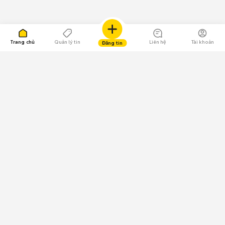
Trang chủ
Quản lý tin
Liên hệ
Tài khoản
Đăng tin
109.000 Bình chọn
Tải ứng dụng Chợ Tốt
Về Chợ Tốt
Quy chế sàn
Chính sách bảo mật
Giải quyết tranh chấp
CÔNG TY TNHH CHỢ TỐT - Người đại diện theo pháp luật:
Nguyễn Trọng Tấn; GPDKKD: 0312120782 do Sở KH & ĐT TP.HCM cấp ngày
11/01/2013;
GPMXH: 185/GP-BTTTT do Bộ Thông tin và Truyền thông