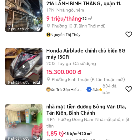
216 LÃNH BINH THĂNG, quận 11.
1 PN
Nhà ngõ, hẻm
9 triệu/tháng
22 m²
Phường 10
(
P. Bình Thới
mới)
9 phút trước
3
N
Nguyễn Thị Thủy
Honda Airblade chính chủ biển SG
máy 150Fi
2013
Tay ga
Đã sử dụng
15.300.000 đ
Phường Bình Thuận
(
P. Tân Thuận
mới)
9 phút trước
10
834
đã
4.5
Xe Trả Góp Hiếu
bán
CT
nhà mặt tiền đường Bông Văn Dĩa,
Tân Kiên, Bình Chánh
4 PN
Hướng Đông Nam
Nhà mặt phố, mặt
tiền
1,85 tỷ
15 tr/m²
120 m²
9 phút trước
7