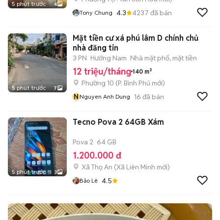
5 phút trước
4
4.3
4237
đã bán
Tony Chung
Mặt tiền cư xá phú lâm D chính chủ
nhà đăng tin
3 PN
Hướng Nam
Nhà mặt phố, mặt tiền
12 triệu/tháng
140 m²
Phường 10
(
P. Bình Phú
mới)
5 phút trước
7
N
16
đã bán
Nguyen Anh Dung
Tecno Pova 2 64GB Xám
Pova 2
64 GB
1.200.000 đ
Xã Thọ An
(
Xã Liên Minh
mới)
5 phút trước
3
4.5
Bảo Lê