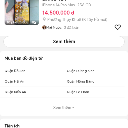
iPhone 14 Pro Max
256 GB
14.500.000 đ
Phường Thụy Khuê
(
P. Tây Hồ
mới)
10 phút trước
5
3
đã bán
Mai Ngọc
Xem thêm
Mua bán đồ điện tử
Quận Đồ Sơn
Quận Dương Kinh
Quận Hải An
Quận Hồng Bàng
Quận Kiến An
Quận Lê Chân
Xem thêm
Tiện ích