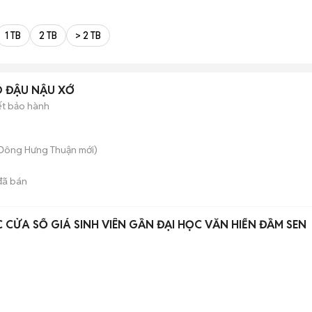
1 TB
2 TB
> 2 TB
AO ĐẬU NẬU XỚ
ết bảo hành
 Đông Hưng Thuận
mới)
ã bán
CỬA SỔ GIÁ SINH VIÊN GẦN ĐẠI HỌC VĂN HIẾN ĐẦM SEN