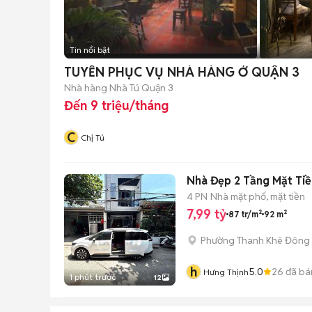
Tin nổi bật
TUYỂN PHỤC VỤ NHÀ HÀNG Ở QUẬN 3
Nhà hàng Nhà Tú Quận 3
Đến 9 triệu/tháng
C
Chị Tú
Nhà Đẹp 2 Tầng Mặt Ti
4 PN
Nhà mặt phố, mặt tiền
7,99 tỷ
87 tr/m²
92 m²
Phường Thanh Khê Đông
h
5.0
26
đã bá
Hưng Thịnh
1 phút trước
12