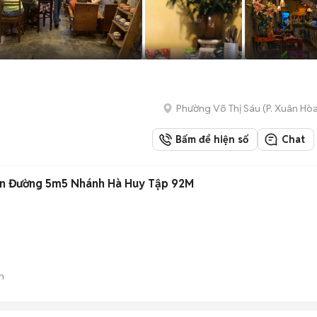
Phường Võ Thị Sáu
(
P. Xuân Hò
Bấm để hiện số
Chat
ền Đường 5m5 Nhánh Hà Huy Tập 92M
n