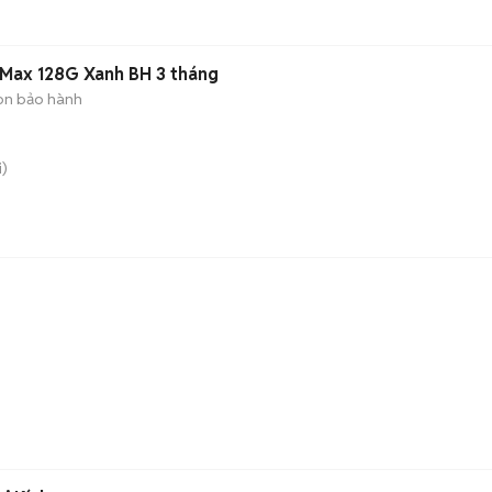
oMax 128G Xanh BH 3 tháng
òn bảo hành
)