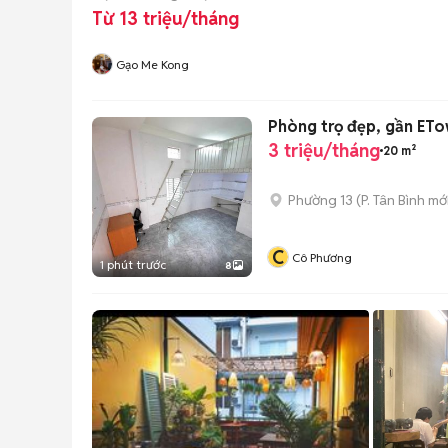
Từ 13 triệu/tháng
Gạo Me Kong
Phòng trọ đẹp, gần ETo
3 triệu/tháng
20 m²
Phường 13
(
P. Tân Bình
mới
C
Cô Phương
1 phút trước
8