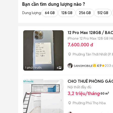
Bạn cần tìm
dung lượng
nào ?
Dung lượng:
64 GB
128 GB
256 GB
512 GB
12 Pro Max 128GB / B
iPhone 12 Pro Max
128 GB
H
7.600.000 đ
Phường Tân Thới Nhất
(
P.
4.9
203
đ
SANGMOBILE
1 phút trước
6
CHO THUÊ PHÒNG GÁC 
Nội thất đầy đủ
3,2 triệu/tháng
30 m²
Phường Phú Thọ Hòa