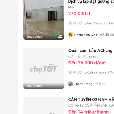
Dịch vụ lắp đặt gương so
Mới
270.000 đ
Phường Tân Phong
(
P. Tâ
N
2
đã b
Nhôm Kính Gia Huy
1 phút trước
3
Quán cơm tấm AChung c
Cơm Tấm AChung
Đến 25.000 đ/giờ
Phường Xuân Khánh
(
P. N
1
đã bán
Thanh Trang
1 phút trước
CẦN TUYỂN 02 NAM V
CÔNG TY CỔ PHẦN SẢN XUẤT
Đến 14 triệu/tháng