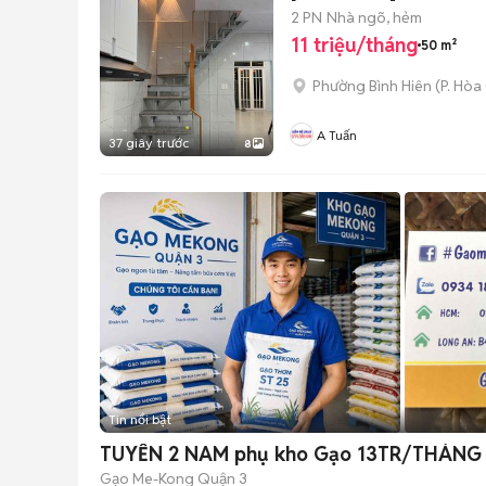
2 PN
Nhà ngõ, hẻm
11 triệu/tháng
50 m²
Phường Bình Hiên
(
P. Hòa
A Tuấn
37 giây trước
8
Tin nổi bật
TUYỂN 2 NAM phụ kho Gạo 13TR/THÁNG
Gạo Me-Kong Quận 3