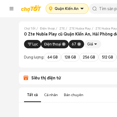
Quận Kiến An
Chợ Tốt
Điện thoại
ZTE
ZTE Nubia Play
ZTE Nubia Play
0 Zte Nubia Play cũ Quận Kiến An, Hải Phòng 
Lọc
Điện thoại
67
Giá
Dung lượng:
64 GB
128 GB
256 GB
512 GB
Siêu thị điện tử
Tất cả
Cá nhân
Bán chuyên