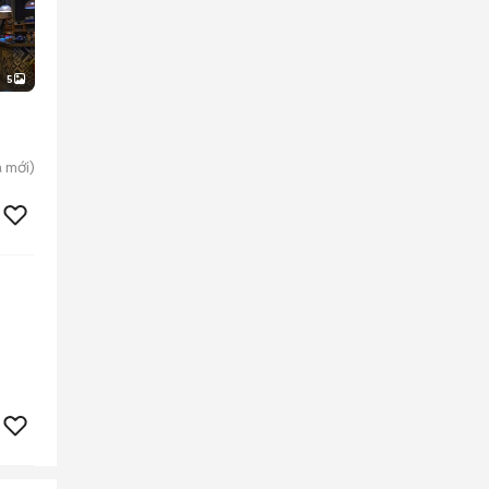
5
a
mới)