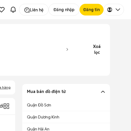
Đăng nhập
Đăng tin
Liên hệ
Xoá
lọc
a hàng
Mua bán đồ điện tử
Quận Đồ Sơn
ới
Quận Dương Kinh
Quận Hải An