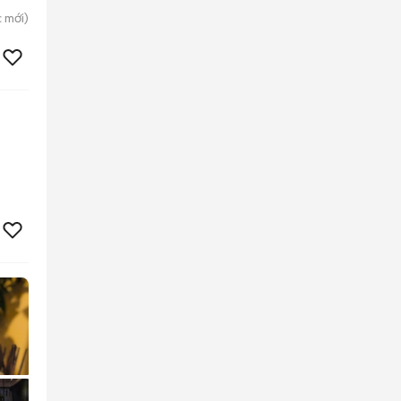
c
mới)