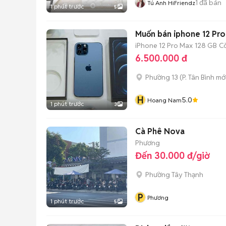
1
đã bán
Tú Anh HiFriendz
1 phút trước
5
Muốn bán iphone 12 Pr
iPhone 12 Pro Max
128 GB
C
6.500.000 đ
Phường 13
(
P. Tân Bình
mới
H
5.0
Hoang Nam
1 phút trước
3
Cà Phê Nova
Phương
Đến 30.000 đ/giờ
Phường Tây Thạnh
P
Phương
1 phút trước
5