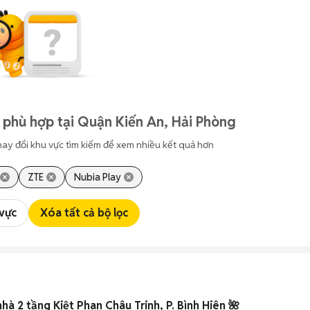
 phù hợp tại Quận Kiến An, Hải Phòng
hay đổi khu vực tìm kiếm để xem nhiều kết quả hơn
ZTE
Nubia Play
 vực
Xóa tất cả bộ lọc
 2 tầng Kiệt Phan Châu Trinh, P. Bình Hiên 🌺