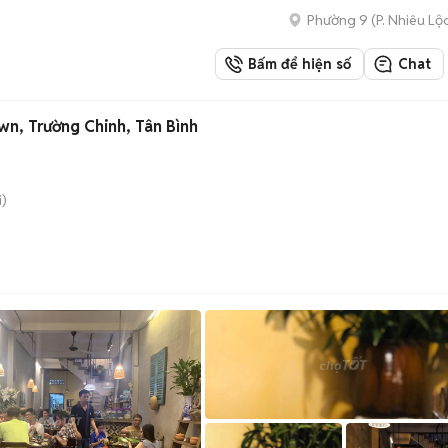
Phường 9
(
P. Nhiêu Lộ
Bấm để hiện số
Chat
wn, Trường Chinh, Tân Bình
)