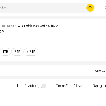
 Hải Phòng
ZTE Nubia Play Quận Kiến An
đẹp
1 TB
2 TB
> 2 TB
Xem Cử
Tin có video
Tin mới nhất
Dạng lư