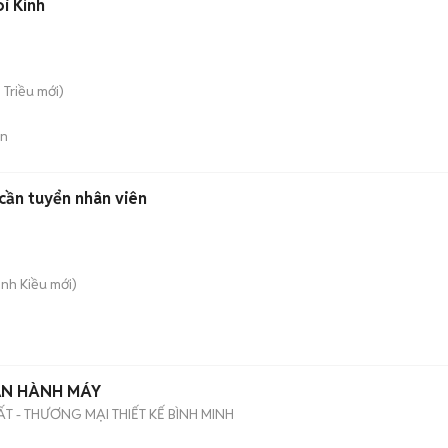
i Kính
n Triều
mới)
án
ần tuyển nhân viên
inh Kiều
mới)
ẬN HÀNH MÁY
 - THƯƠNG MẠI THIẾT KẾ BÌNH MINH