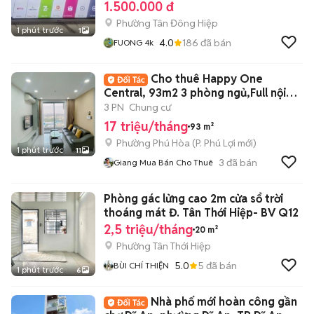
1.500.000 đ
Phường Tân Đông Hiệp
1 phút trước
1
4.0
186
đã bán
FUONG 4k
Cho thuê Happy One
Central, 93m2 3 phòng ngủ,Full nội
thất giá thuê rẻ
3 PN
Chung cư
17 triệu/tháng
93 m²
Phường Phú Hòa
(
P. Phú Lợi
mới)
1 phút trước
11
3
đã bán
Giang Mua Bán Cho Thuê
Phòng gác lửng cao 2m cửa sổ trời
thoáng mát Đ. Tân Thới Hiệp- BV Q12
2,5 triệu/tháng
20 m²
Phường Tân Thới Hiệp
5.0
5
đã bán
BÙI CHÍ THIỆN
1 phút trước
6
Nhà phố mới hoàn công gần