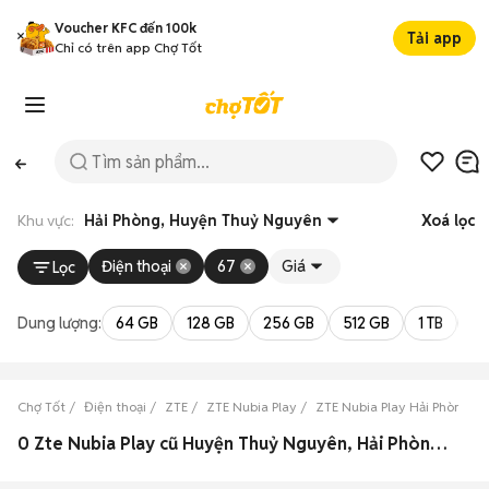
Voucher KFC đến 100k
Tải app
Chỉ có trên app Chợ Tốt
Khu vực:
Hải Phòng, Huyện Thuỷ Nguyên
Xoá lọc
Điện thoại
67
Giá
Lọc
Dung lượng:
64 GB
128 GB
256 GB
512 GB
1 TB
2 
Chợ Tốt
Điện thoại
ZTE
ZTE Nubia Play
ZTE Nubia Play Hải Phòng
0 Zte Nubia Play cũ Huyện Thuỷ Nguyên, Hải Phòng đẹp