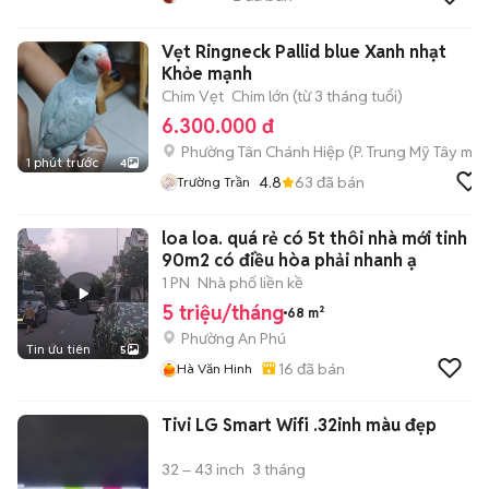
Vẹt Ringneck Pallid blue Xanh nhạt
Khỏe mạnh
Chim Vẹt
Chim lớn (từ 3 tháng tuổi)
6.300.000 đ
Phường Tân Chánh Hiệp
(
P. Trung Mỹ Tây
mới
1 phút trước
4
4.8
63
đã bán
Trường Trần
loa loa. quá rẻ có 5t thôi nhà mới tinh
90m2 có điều hòa phải nhanh ạ
1 PN
Nhà phố liền kề
5 triệu/tháng
68 m²
Phường An Phú
Tin ưu tiên
5
16
đã bán
Hà Văn Hinh
Tivi LG Smart Wifi .32inh màu đẹp
32 – 43 inch
3 tháng