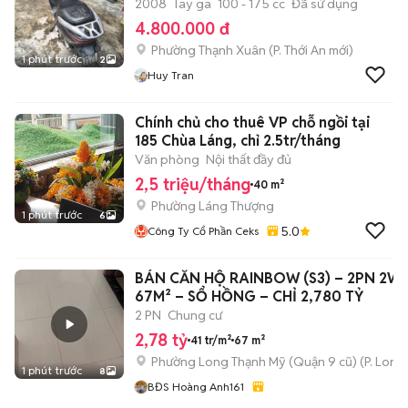
2008
Tay ga
100 - 175 cc
Đã sử dụng
4.800.000 đ
Phường Thạnh Xuân
(
P. Thới An
mới)
1 phút trước
2
Huy Tran
Chính chủ cho thuê VP chỗ ngồi tại
185 Chùa Láng, chỉ 2.5tr/tháng
Văn phòng
Nội thất đầy đủ
2,5 triệu/tháng
40 m²
Phường Láng Thượng
1 phút trước
6
5.0
Công Ty Cổ Phần Ceks
BÁN CĂN HỘ RAINBOW (S3) – 2PN 2WC
67M² – SỔ HỒNG – CHỈ 2,780 TỶ
2 PN
Chung cư
2,78 tỷ
41 tr/m²
67 m²
Phường Long Thạnh Mỹ (Quận 9 cũ)
(
P. Long
1 phút trước
8
BĐS Hoàng Anh161