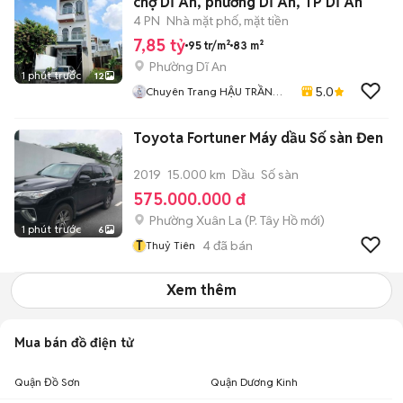
chợ Dĩ An, phường Dĩ An, TP Dĩ An
4 PN
Nhà mặt phố, mặt tiền
7,85 tỷ
95 tr/m²
83 m²
Phường Dĩ An
1 phút trước
12
5.0
Chuyên Trang HẬU TRẦN
BĐS
Toyota Fortuner Máy dầu Số sàn Đen
2019
15.000 km
Dầu
Số sàn
575.000.000 đ
Phường Xuân La
(
P. Tây Hồ
mới)
1 phút trước
6
T
4
đã bán
Thuỷ Tiên
Xem thêm
Mua bán đồ điện tử
Quận Đồ Sơn
Quận Dương Kinh