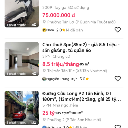
2009
Tay ga
Đã sử dụng
75.000.000 đ
Phường Tân Lợi
(
P. Buôn Ma Thuột
mới)
1 phút trước
4
n
2.0
14
đã bán
Nam
Cho thuê 3pn(85m2) - giá 8.5 triệu -
sẵn giường, tủ quần áo
3 PN
Chung cư
8,5 triệu/tháng
85 m²
Thị trấn Tân Túc
(
Xã Tân Nhựt
mới)
1 phút trước
7
5.0
Nguyễn Trung Trực
Đường Cửu Long P2 Tân Bình, DT
180m², (13mx14m)2 tầng, giá 25 tỷ
TL.
5 PN
Nhà ngõ, hẻm
25 tỷ
139 tr/m²
180 m²
Phường 2
(
P. Tân Sơn Hòa
mới)
1 phút trước
6
3.0
1
đã bán
Mr Trung