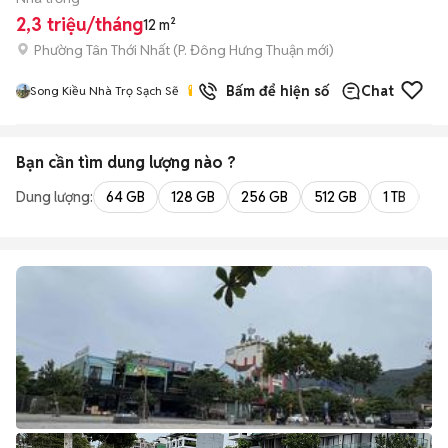
2,3 triệu/tháng
12 m²
Phường Tân Thới Nhất
(
P. Đông Hưng Thuận
mới)
Bấm để hiện số
Chat
Song Kiều Nhà Trọ Sạch Sẽ
Bạn cần tìm
dung lượng
nào ?
Dung lượng:
64 GB
128 GB
256 GB
512 GB
1 TB
2 