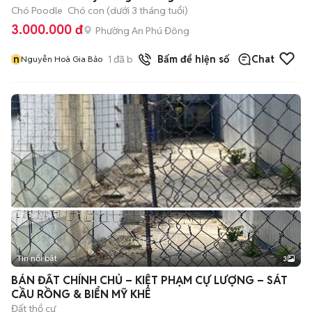
Chó Poodle
Chó con (dưới 3 tháng tuổi)
3.000.000 đ
Phường An Phú Đông
n
1
đã bán
Bấm để hiện số
Chat
Nguyễn Hoà Gia Bảo
Tin nổi bật
3
BÁN ĐẤT CHÍNH CHỦ – KIỆT PHẠM CỰ LƯỢNG – SÁT
CẦU RỒNG & BIỂN MỸ KHÊ
Đất thổ cư