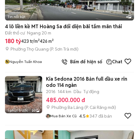
Tin nổi bật
4
4 lô liền kề MT Hoàng Sa đối diện bãi tắm mân thái
Đất thổ cư
Ngang 20 m
180 tỷ
423 tr/m²
426 m²
Phường Thọ Quang
(
P. Sơn Trà
mới)
N
Bấm để hiện số
Chat
Nguyễn Tuấn Khoa
Kia Sedona 2016 Bản full dầu xe rin
odo 114 ngàn
2016
144 km
Dầu
Tự động
485.000.000 đ
Phường Ba Láng
(
P. Cái Răng
mới)
1 phút trước
20
4.5
347
đã bán
Mua Bán Xe Cũ