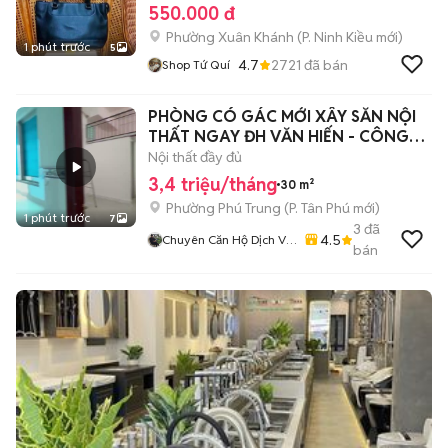
550.000 đ
Phường Xuân Khánh
(
P. Ninh Kiều
mới)
1 phút trước
5
4.7
2721
đã bán
Shop Tứ Quí
PHÒNG CÓ GÁC MỚI XÂY SẴN NỘI
THẤT NGAY ĐH VĂN HIẾN - CÔNG
THƯƠNG
Nội thất đầy đủ
3,4 triệu/tháng
30 m²
Phường Phú Trung
(
P. Tân Phú
mới)
1 phút trước
7
3
đã
4.5
Chuyên Căn Hộ Dịch Vụ
bán
- Phòng Trọ - Cam Kết
Giá Thật - Hình Thật