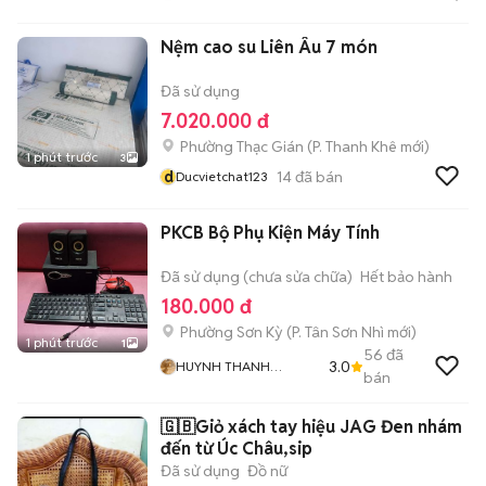
Nệm cao su Liên Âu 7 món
Đã sử dụng
7.020.000 đ
Phường Thạc Gián
(
P. Thanh Khê
mới)
1 phút trước
3
d
14
đã bán
Ducvietchat123
PKCB Bộ Phụ Kiện Máy Tính
Đã sử dụng (chưa sửa chữa)
Hết bảo hành
180.000 đ
Phường Sơn Kỳ
(
P. Tân Sơn Nhì
mới)
1 phút trước
1
56
đã
3.0
HUYNH THANH
bán
NHANH
🇬🇧Giỏ xách tay hiệu JAG Đen nhám
đến từ Úc Châu,sip
Đã sử dụng
Đồ nữ