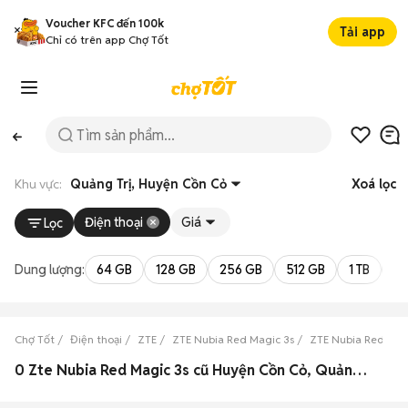
Voucher KFC đến 100k
Tải app
Chỉ có trên app Chợ Tốt
Khu vực:
Quảng Trị, Huyện Cồn Cỏ
Xoá lọc
Điện thoại
Giá
Lọc
Dung lượng:
64 GB
128 GB
256 GB
512 GB
1 TB
2 
Chợ Tốt
Điện thoại
ZTE
ZTE Nubia Red Magic 3s
ZTE Nubia Red Magi
0 Zte Nubia Red Magic 3s cũ Huyện Cồn Cỏ, Quảng Trị đẹp