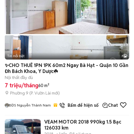
Tin nổi bật
7
+
2
✨CHO THUÊ 1PN 1PK 60m2 Ngay Bà Hạt - Quận 10 Gần
Đh Bách Khoa, Y Dược☘️
Nội thất đầy đủ
7 triệu/tháng
60 m²
Phường 9
(
P. Vườn Lài
mới)
2
đã bán
Bấm để hiện số
Chat
BĐS Nguyễn Thành Nam
VEAM MOTOR 2018 990kg 1.5 Bạc
126033 km