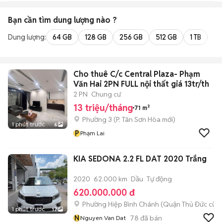
Bạn cần tìm
dung lượng
nào ?
Dung lượng:
64 GB
128 GB
256 GB
512 GB
1 TB
2 
Cho thuê C/c Central Plaza- Phạm
Văn Hai 2PN FULL nội thất giá 13tr/th
2 PN
Chung cư
13 triệu/tháng
71 m²
Phường 3
(
P. Tân Sơn Hòa
mới)
1 phút trước
6
P
Phạm Lai
KIA SEDONA 2.2 FL DAT 2020 Trắng
2020
62.000 km
Dầu
Tự động
620.000.000 đ
Phường Hiệp Bình Chánh (Quận Thủ Đức cũ)
1 phút trước
17
N
78
đã bán
Nguyen Van Dat