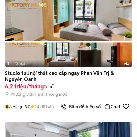
Tin nổi bật
9
+
2
Studio full nội thất cao cấp ngay Phan Văn Trị &
Nguyễn Oanh
6,2 triệu/tháng
19 m²
Phường 3
(
P. Hạnh Thông
mới)
A
3.0
24
đã bán
Bấm để hiện số
Chat
A Hùng