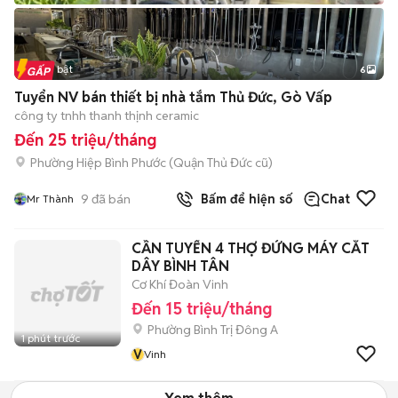
Tin nổi bật
6
+
2
Tuyển NV bán thiết bị nhà tắm Thủ Đức, Gò Vấp
công ty tnhh thanh thịnh ceramic
Đến 25 triệu/tháng
Phường Hiệp Bình Phước (Quận Thủ Đức cũ)
9
đã bán
Bấm để hiện số
Chat
Mr Thành
CẦN TUYỂN 4 THỢ ĐỨNG MÁY CẮT
DÂY BÌNH TÂN
Cơ Khí Đoàn Vinh
Đến 15 triệu/tháng
Phường Bình Trị Đông A
1 phút trước
V
Vinh