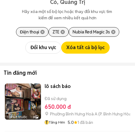
Cỏ, Quảng Trị
Hãy xóa một số bộ lọc hoặc thay đổi khu vực tìm 
kiếm để xem nhiều kết quả hơn
Điện thoại
ZTE
Nubia Red Magic 3s
Đổi khu vực
Xóa tất cả bộ lọc
Tin đăng mới
lô sách báo
Đã sử dụng
650.000 đ
Phường Bình Hưng Hoà A
(
P. Bình Hưng Hòa
m
1 phút trước
2
T
5.0
1
đã bán
Tăng Hên