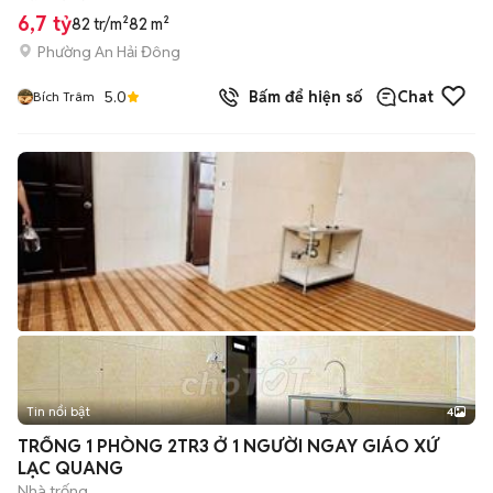
6,7 tỷ
82 tr/m²
82 m²
Phường An Hải Đông
5.0
Bấm để hiện số
Chat
Bích Trâm
Tin nổi bật
4
TRỐNG 1 PHÒNG 2TR3 Ở 1 NGƯỜI NGAY GIÁO XỨ
LẠC QUANG
Nhà trống