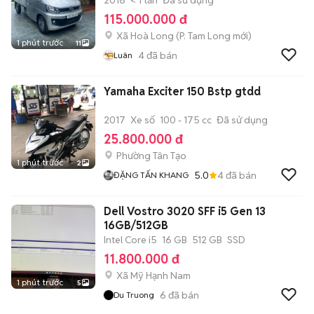
2018
< 1 tấn
Đã sử dụng
115.000.000 đ
Xã Hoà Long
(
P. Tam Long
mới)
1 phút trước
11
4
đã bán
Luân
Yamaha Exciter 150 Bstp gtdd
2017
Xe số
100 - 175 cc
Đã sử dụng
25.800.000 đ
Phường Tân Tạo
1 phút trước
2
5.0
4
đã bán
ĐẶNG TẤN KHANG
Dell Vostro 3020 SFF i5 Gen 13
16GB/512GB
Intel Core i5
16 GB
512 GB
SSD
11.800.000 đ
Xã Mỹ Hạnh Nam
1 phút trước
5
6
đã bán
Du Truong