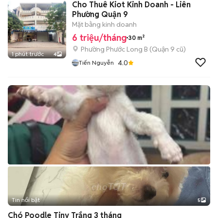
Cho Thuê Kiot Kinh Doanh - Liên
Phường Quận 9
Mặt bằng kinh doanh
6 triệu/tháng
30 m²
Phường Phước Long B (Quận 9 cũ)
1 phút trước
4
4.0
Tiến Nguyễn
Tin nổi bật
5
Chó Poodle Tiny Trắng 3 tháng