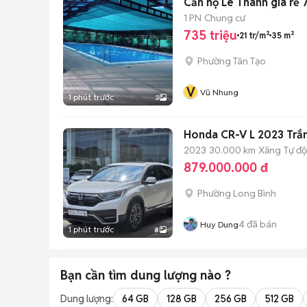
Căn hộ Lê Thành giá rẻ 
1 PN
Chung cư
735 triệu
21 tr/m²
35 m²
Phường Tân Tạo
V
Vũ Nhung
1 phút trước
3
Honda CR-V L 2023 Trắ
2023
30.000 km
Xăng
Tự đ
879.000.000 đ
Phường Long Bình
4
đã bán
Huy Dung
1 phút trước
8
Bạn cần tìm
dung lượng
nào ?
Dung lượng:
64 GB
128 GB
256 GB
512 GB