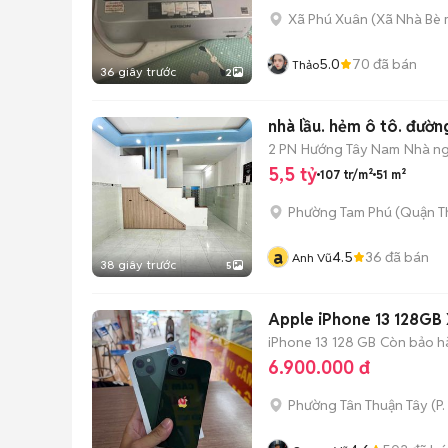
Xã Phú Xuân
(
Xã Nhà Bè
5.0
70
đã bán
Thảo
36 giây trước
2
nhà lầu. hẻm ô tô. đườn
2 PN
Hướng Tây Nam
Nhà ng
5,5 tỷ
107 tr/m²
51 m²
Phường Tam Phú (Quận T
a
4.5
36
đã bán
Anh Vũ
38 giây trước
5
Apple iPhone 13 128GB
iPhone 13
128 GB
Còn bảo h
6.900.000 đ
Phường Tân Thuận Tây
(
P.