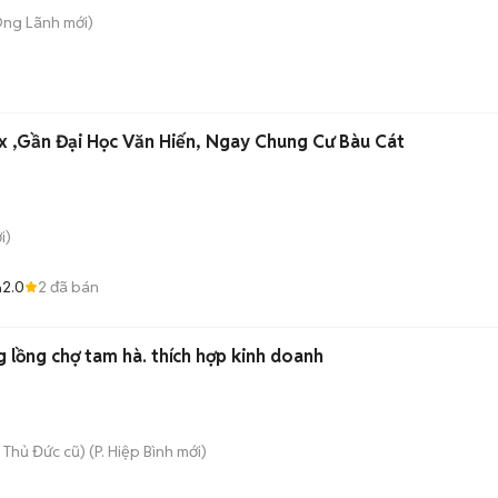
Ông Lãnh
mới)
 ,Gần Đại Học Văn Hiến, Ngay Chung Cư Bàu Cát
i)
2.0
2
đã bán
n
g lồng chợ tam hà. thích hợp kinh doanh
 Thủ Đức cũ)
(
P. Hiệp Bình
mới)