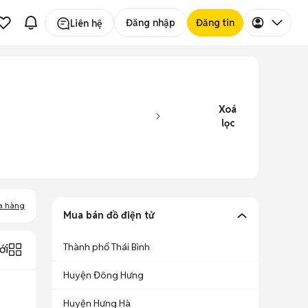
Đăng nhập
Đăng tin
Liên hệ
Xoá
lọc
a hàng
Mua bán đồ điện tử
Thành phố Thái Bình
ới
Huyện Đông Hưng
Huyện Hưng Hà