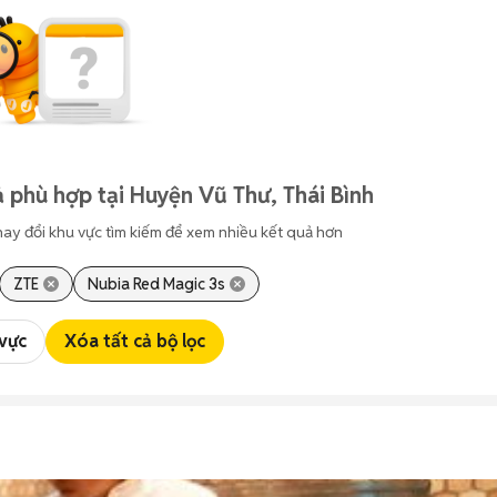
 phù hợp tại Huyện Vũ Thư, Thái Bình
hay đổi khu vực tìm kiếm để xem nhiều kết quả hơn
ZTE
Nubia Red Magic 3s
 vực
Xóa tất cả bộ lọc