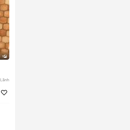
1
 Lãnh