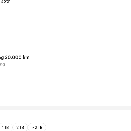
735tr
ng 30.000 km
ộng
1 TB
2 TB
> 2 TB