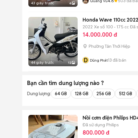
4.6
503
đã bá
Quang Vũ
43 giây trước
6
Honda Wave 110cc 2022
2022
Xe số
100 - 175 cc
Đã 
14.000.000 đ
Phường Tân Thới Hiệp
D
13
đã bán
Dũng Phát
44 giây trước
12
Bạn cần tìm
dung lượng
nào ?
Dung lượng:
64 GB
128 GB
256 GB
512 GB
Nồi cơm điện Philips H
Đã sử dụng
Philips
800.000 đ