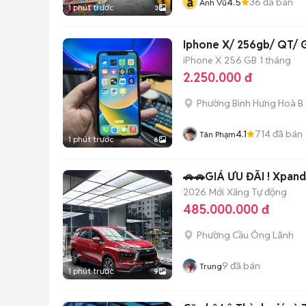
a
4.5
36
đã bán
Anh Vũ
1 phút trước
3
Iphone X/ 256gb/ QT/ G
iPhone X
256 GB
1 tháng
2.250.000 đ
Phường Bình Hưng Hoà B
4.1
714
đã bán
Tân Phạm
1 phút trước
6
2026
Mới
Xăng
Tự động
485.000.000 đ
Phường Cầu Ông Lãnh
9
đã bán
Trung
1 phút trước
9