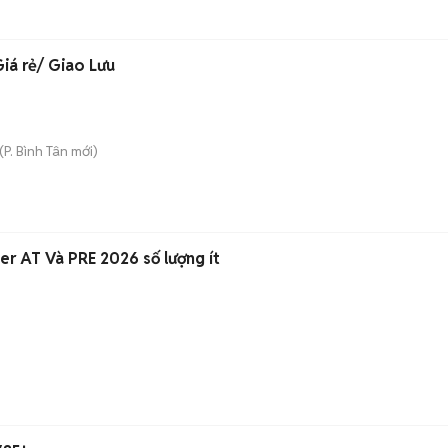
iá rẻ/ Giao Lưu
(
P. Bình Tân
mới)
🚗🚗GIÁ ƯU ĐÃI ! Xpander AT Và PRE 2026 số lượng ít