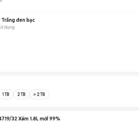
n
 Trắng đen bạc
sử dụng
1 TB
2 TB
> 2 TB
D4719/32 Xám 1.8L mới 99%