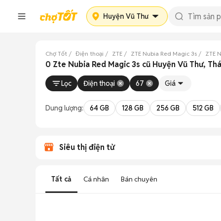
Huyện Vũ Thư
Chợ Tốt
Điện thoại
ZTE
ZTE Nubia Red Magic 3s
ZTE N
0 Zte Nubia Red Magic 3s cũ Huyện Vũ Thư, Thá
Lọc
Điện thoại
67
Giá
Dung lượng:
64 GB
128 GB
256 GB
512 GB
Siêu thị điện tử
Tất cả
Cá nhân
Bán chuyên