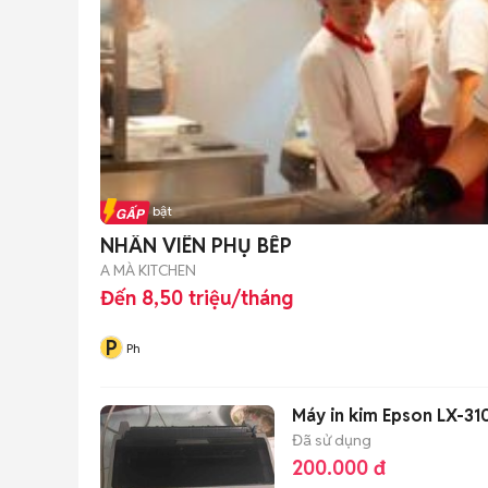
Tin nổi bật
NHÂN VIÊN PHỤ BẾP
A MÀ KITCHEN
Đến 8,50 triệu/tháng
P
Ph
Máy in kim Epson LX-3
Đã sử dụng
200.000 đ