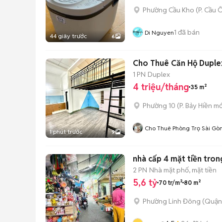
Phường Cầu Kho
(
P. Cầu 
1
đã bán
Di Nguyen
44 giây trước
6
Cho Thuê Căn Hộ Duplex
1 PN
Duplex
4 triệu/tháng
35 m²
Phường 10
(
P. Bảy Hiền
mớ
Cho Thuê Phòng Trọ Sài Gò
1 phút trước
9
nhà cấp 4 mặt tiền tron
2 PN
Nhà mặt phố, mặt tiền
5,6 tỷ
70 tr/m²
80 m²
Phường Linh Đông (Quận