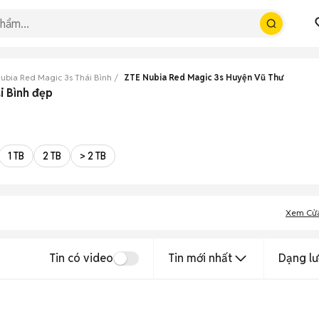
ubia Red Magic 3s Thái Bình
ZTE Nubia Red Magic 3s Huyện Vũ Thư
i Bình đẹp
1 TB
2 TB
> 2 TB
Xem Cử
Tin có video
Tin mới nhất
Dạng lư