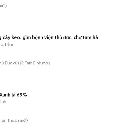
mới)
g cây keo. gần bệnh viện thủ đức. chợ tam hà
õ, hẻm
hủ Đức cũ)
(
P. Tam Bình
mới)
 Xanh lá 69%
ành
 Tân Thuận
mới)