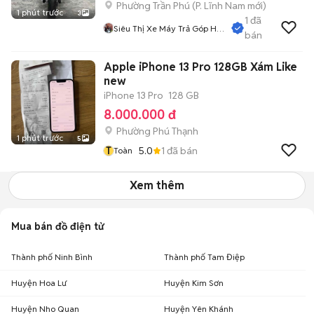
Phường Trần Phú
(
P. Lĩnh Nam
mới)
1 phút trước
3
1
đã
Siêu Thị Xe Máy Trả Góp Hà
bán
Nội
Apple iPhone 13 Pro 128GB Xám Like
new
iPhone 13 Pro
128 GB
8.000.000 đ
Phường Phú Thạnh
1 phút trước
5
T
5.0
1
đã bán
Toàn
Xem thêm
Mua bán đồ điện tử
Thành phố Ninh Bình
Thành phố Tam Điệp
Huyện Hoa Lư
Huyện Kim Sơn
Huyện Nho Quan
Huyện Yên Khánh