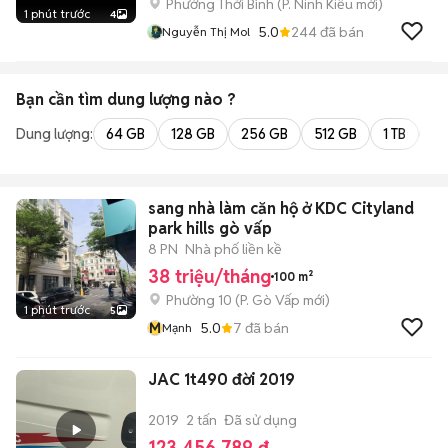
Phường Thới Bình
(
P. Ninh Kiều
mới)
1 phút trước
4
5.0
244
đã bán
Nguyễn Thị Mol
Bạn cần tìm
dung lượng
nào ?
Dung lượng:
64 GB
128 GB
256 GB
512 GB
1 TB
2 
sang nhà làm căn hộ ở KDC Cityland
park hills gò vấp
8 PN
Nhà phố liền kề
38 triệu/tháng
100 m²
Phường 10
(
P. Gò Vấp
mới)
1 phút trước
5
M
5.0
7
đã bán
Mạnh
JAC 1t490 đời 2019
2019
2 tấn
Đã sử dụng
123.456.789 đ