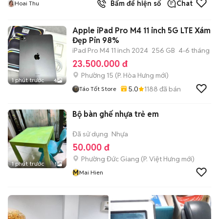
Bấm để hiện số
Chat
Hoai Thu
Apple iPad Pro M4 11 inch 5G LTE Xám
Đẹp Pin 98%
iPad Pro M4 11 inch 2024
256 GB
4-6 tháng
23.500.000 đ
Phường 15
(
P. Hòa Hưng
mới)
1 phút trước
4
5.0
1188
đã bán
Táo Tốt Store
Bộ bàn ghế nhựa trẻ em
Đã sử dụng
Nhựa
50.000 đ
Phường Đức Giang
(
P. Việt Hưng
mới)
1 phút trước
1
M
Mai Hien