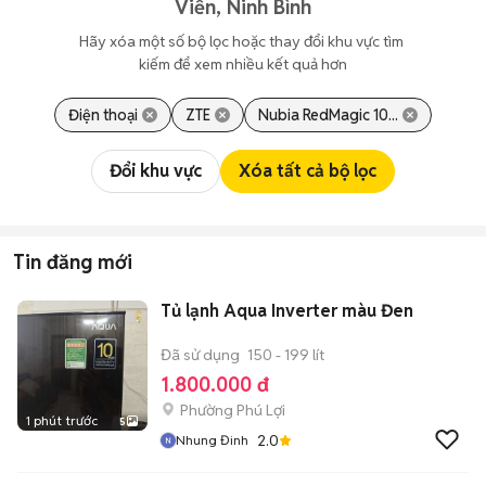
Viễn, Ninh Bình
Hãy xóa một số bộ lọc hoặc thay đổi khu vực tìm 
kiếm để xem nhiều kết quả hơn
Điện thoại
ZTE
Nubia RedMagic 10...
Đổi khu vực
Xóa tất cả bộ lọc
Tin đăng mới
Tủ lạnh Aqua Inverter màu Đen
Đã sử dụng
150 - 199 lít
1.800.000 đ
Phường Phú Lợi
1 phút trước
5
2.0
Nhung Đinh