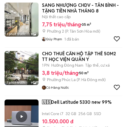
SANG NHƯỢNG CHDV - TÂN BÌNH -
TẶNG TIỀN NHÀ THÁNG 8
Nội thất cao cấp
7,75 triệu/tháng
35 m²
Phường 2
(
P. Tân Sơn Hòa
mới)
1 phút trước
9
1
đã bán
Qúy Phạm
CHO THUÊ CĂN HỘ TẬP THỂ 50M2
TT HỌC VIỆN QUÂN Y
1 PN
Hướng Đông Nam
Tập thể, cư xá
3,8 triệu/tháng
50 m²
Phường Phúc La
(
P. Hà Đông
mới)
1 phút trước
9
Cô Hàng Nước
🇺🇸Dell Latitude 5330 new 99%
Intel Core i7
32 GB
256 GB
SSD
10.500.000 đ