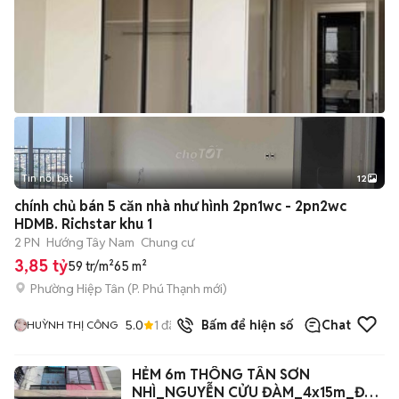
Tin nổi bật
12
+
2
chính chủ bán 5 căn nhà như hình 2pn1wc - 2pn2wc
HDMB. Richstar khu 1
2 PN
Hướng Tây Nam
Chung cư
3,85 tỷ
59 tr/m²
65 m²
Phường Hiệp Tân
(
P. Phú Thạnh
mới)
5.0
1
đã bán
Bấm để hiện số
Chat
HUỲNH THỊ CÔNG
HẺM 6m THÔNG TÂN SƠN
NHÌ_NGUYỄN CỬU ĐÀM_4x15m_ĐÚC