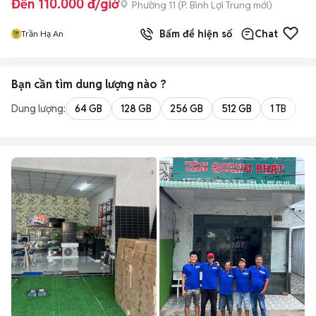
Đến 110.000 đ/giờ
Phường 11
(
P. Bình Lợi Trung
mới)
Bấm để hiện số
Chat
Trần Hạ An
Bạn cần tìm
dung lượng
nào ?
Dung lượng:
64 GB
128 GB
256 GB
512 GB
1 TB
2 