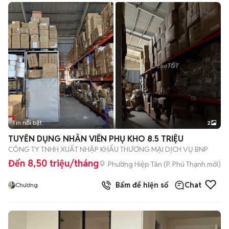
Tin nổi bật
2
TUYỂN DỤNG NHÂN VIÊN PHỤ KHO 8.5 TRIỆU
CÔNG TY TNHH XUẤT NHẬP KHẨU THƯƠNG MẠI DỊCH VỤ BNP
Đến 8,50 triệu/tháng
Phường Hiệp Tân
(
P. Phú Thạnh
mới)
Bấm để hiện số
Chat
Chương