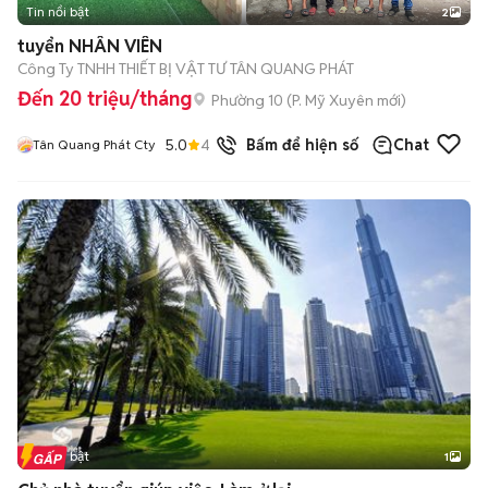
Tin nổi bật
2
tuyển NHÂN VIÊN
Công Ty TNHH THIẾT BỊ VẬT TƯ TÂN QUANG PHÁT
Đến 20 triệu/tháng
Phường 10
(
P. Mỹ Xuyên
mới)
5.0
4
đã bán
Bấm để hiện số
Chat
Tân Quang Phát Cty
Tin nổi bật
1