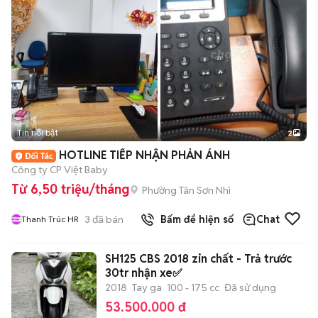
Tin nổi bật
2
HOTLINE TIẾP NHẬN PHẢN ÁNH
Công ty CP Việt Baby
Từ 6,50 triệu/tháng
Phường Tân Sơn Nhì
3
đã bán
Bấm để hiện số
Chat
Thanh Trúc HR
SH125 CBS 2018 zin chất - Trả trước
30tr nhận xe✅
2018
Tay ga
100 - 175 cc
Đã sử dụng
53.500.000 đ