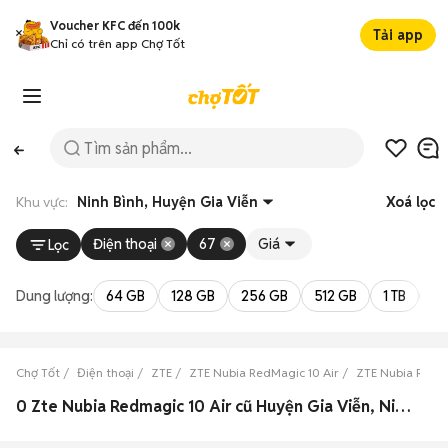
Voucher KFC đến 100k
Tải app
Chỉ có trên app Chợ Tốt
Khu vực:
Ninh Bình, Huyện Gia Viễn
Xoá lọc
Điện thoại
67
Giá
Lọc
Dung lượng:
64 GB
128 GB
256 GB
512 GB
1 TB
2 
Chợ Tốt
Điện thoại
ZTE
ZTE Nubia RedMagic 10 Air
ZTE Nubia RedMa
0 Zte Nubia Redmagic 10 Air cũ Huyện Gia Viễn, Ninh Bình đẹp