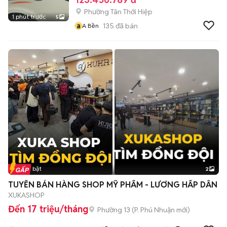
Phường Tân Thới Hiệp
1 phút trước
5
a
135
đã bán
A Bền
Tin nổi bật
2
TUYỂN BÁN HÀNG SHOP MỸ PHẨM - LƯƠNG HẤP DẪN
XUKASHOP
Đến 17 triệu/tháng
Phường 13
(
P. Phú Nhuận
mới)