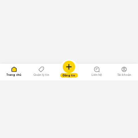
Trang chủ
Quản lý tin
Liên hệ
Tài khoản
Đăng tin
109.000 Bình chọn
Tải ứng dụng Chợ Tốt