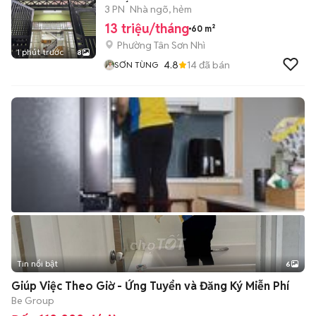
3 TẤM 3PN_3WC_S.Th
3 PN
Nhà ngõ, hẻm
13 triệu/tháng
60 m²
Phường Tân Sơn Nhì
1 phút trước
8
4.8
14
đã bán
SƠN TÙNG
Tin nổi bật
6
+
2
Giúp Việc Theo Giờ - Ứng Tuyển và Đăng Ký Miễn Phí
Be Group