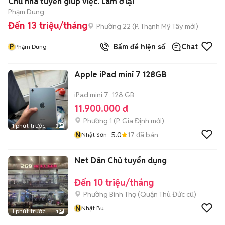
Chủ nhà tuyển giúp việc. Làm ở lại
Phạm Dung
Đến 13 triệu/tháng
Phường 22
(
P. Thạnh Mỹ Tây
mới)
P
Bấm để hiện số
Chat
Phạm Dung
Apple iPad mini 7 128GB
iPad mini 7
128 GB
11.900.000 đ
Phường 1
(
P. Gia Định
mới)
1 phút trước
3
N
5.0
17
đã bán
Nhật Sơn
Net Dân Chủ tuyển dụng
Đến 10 triệu/tháng
Phường Bình Thọ (Quận Thủ Đức cũ)
N
Nhật Bu
1 phút trước
1