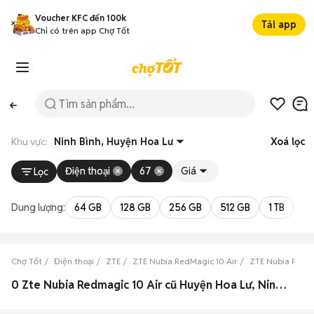
Voucher KFC đến 100k
Tải app
Chỉ có trên app Chợ Tốt
Khu vực:
Ninh Bình, Huyện Hoa Lư
Xoá lọc
Điện thoại
67
Giá
Lọc
Dung lượng:
64 GB
128 GB
256 GB
512 GB
1 TB
2 
Chợ Tốt
Điện thoại
ZTE
ZTE Nubia RedMagic 10 Air
ZTE Nubia RedMa
0 Zte Nubia Redmagic 10 Air cũ Huyện Hoa Lư, Ninh Bình đẹp