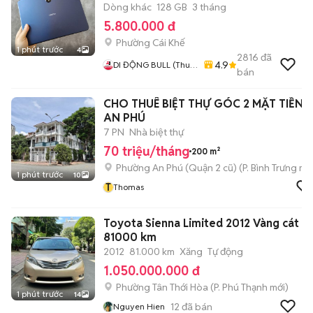
Dòng khác
128 GB
3 tháng
5.800.000 đ
Phường Cái Khế
1 phút trước
4
2816
đã
4.9
DI ĐỘNG BULL (Thu
bán
Máy Cũ - Góp Ko Cần
Trả Trước)
CHO THUÊ BIỆT THỰ GÓC 2 MẶT TIỀN -
AN PHÚ
7 PN
Nhà biệt thự
70 triệu/tháng
200 m²
Phường An Phú (Quận 2 cũ)
(
P. Bình Trưng
mới
1 phút trước
10
T
Thomas
Toyota Sienna Limited 2012 Vàng cát
81000 km
2012
81.000 km
Xăng
Tự động
1.050.000.000 đ
Phường Tân Thới Hòa
(
P. Phú Thạnh
mới)
1 phút trước
14
12
đã bán
Nguyen Hien