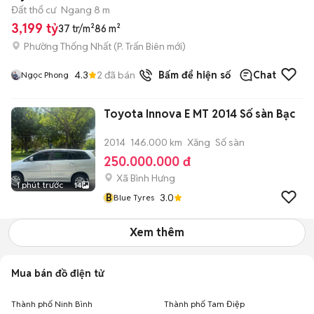
Đất thổ cư
Ngang 8 m
3,199 tỷ
37 tr/m²
86 m²
Phường Thống Nhất
(
P. Trấn Biên
mới)
4.3
2
đã bán
Bấm để hiện số
Chat
Ngọc Phong
Toyota Innova E MT 2014 Số sàn Bạc
2014
146.000 km
Xăng
Số sàn
250.000.000 đ
Xã Bình Hưng
1 phút trước
14
B
3.0
Blue Tyres
Xem thêm
Mua bán đồ điện tử
Thành phố Ninh Bình
Thành phố Tam Điệp