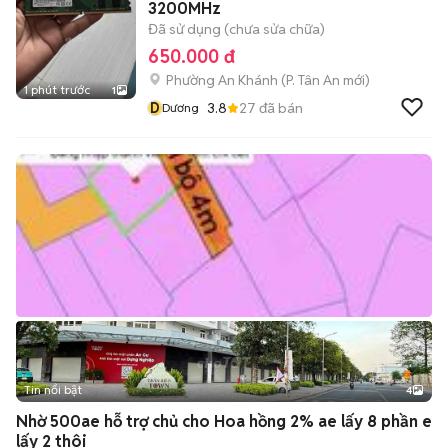
3200MHz
Đã sử dụng (chưa sửa chữa)
650.000 đ
Phường An Khánh
(
P. Tân An
mới)
1 phút trước
1
D
3.8
27
đã bán
Dương
Tin nổi bật
4
Nhờ 500ae hỗ trợ chủ cho Hoa hồng 2% ae lấy 8 phần e
lấy 2 thôi