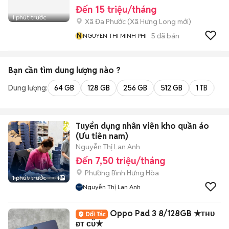
Đến 15 triệu/tháng
1 phút trước
Xã Đa Phước
(
Xã Hưng Long
mới)
N
5
đã bán
NGUYEN THI MINH PHI
Bạn cần tìm
dung lượng
nào ?
Dung lượng:
64 GB
128 GB
256 GB
512 GB
1 TB
2 
Tuyển dụng nhân viên kho quần áo
(Ưu tiên nam)
Nguyễn Thị Lan Anh
Đến 7,50 triệu/tháng
Phường Bình Hưng Hòa
1 phút trước
1
Nguyễn Thị Lan Anh
Oppo Pad 3 8/128GB ★ᴛʜᴜ
ᴆᴛ ᴄᴜ̃★