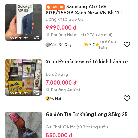
Samsung A57 5G
8GB/256GB Xanh New VN Bh 12T
Dòng khác
256 GB
9.990.000 đ
Phường Hưng Lợi
(
P. Tân An
mới)
1 phút trước
4
7699
đã
5.0
Cầm Đồ Quý
bán
Mobile
Xe nước mía Inox có tủ kính bánh xe
Đã sử dụng
7.000.000 đ
Phường An Khê
1 phút trước
3
V
Vo Hai
Gà đòn Tía Tơ Khủng Long 3.5kg 35
Gà Chọi
Gà lớn (từ 3 tháng tuổi)
550.000 đ