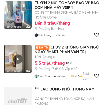
TUYỂN 2 NỮ -TOMBOY BẢO VỆ BAO
CƠM NHÀ MÁY VSIP 1
CÔNG TY TNHHH DỊCH VỤ BẢO VỆ AN NINH
HOÀNG LONG
Đến 8 triệu/tháng
1 phút trước
3
Phường Bình Hòa
5
đã bán
Trần Hùng
CHDV 2 KHÔNG GIAN NGỦ
NGAY EMART PHAN VĂN TRỊ
1 PN
Chung cư
5,5 triệu/tháng
40 m²
Phường 17
(
P. Gò Vấp
mới)
1 phút trước
12
7
đã
4.6
Minh Thành Apartment
bán
Chdv
*** LAO ĐỘNG PHỔ THÔNG NAM
CÔNG TY TNHH XD TỔNG HỢP ĐẠI NAM
PHƯƠNG