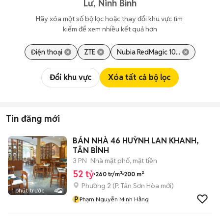
Lư, Ninh Bình
Hãy xóa một số bộ lọc hoặc thay đổi khu vực tìm 
kiếm để xem nhiều kết quả hơn
Điện thoại
ZTE
Nubia RedMagic 10...
Đổi khu vực
Xóa tất cả bộ lọc
Tin đăng mới
BÁN NHÀ 46 HUỲNH LAN KHANH,
TÂN BÌNH
3 PN
Nhà mặt phố, mặt tiền
52 tỷ
260 tr/m²
200 m²
Phường 2
(
P. Tân Sơn Hòa
mới)
1 phút trước
4
P
Phạm Nguyễn Minh Hằng