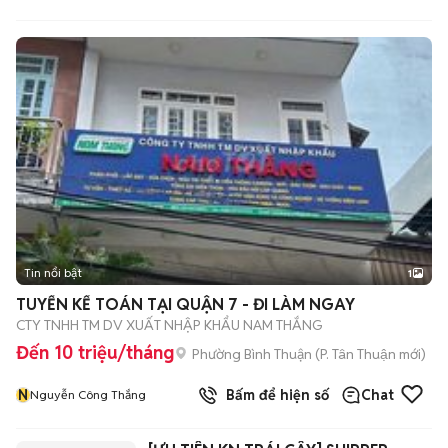
Tin nổi bật
1
TUYỂN KẾ TOÁN TẠI QUẬN 7 - ĐI LÀM NGAY
CTY TNHH TM DV XUẤT NHẬP KHẨU NAM THẮNG
Đến 10 triệu/tháng
Phường Bình Thuận
(
P. Tân Thuận
mới)
N
Bấm để hiện số
Chat
Nguyễn Công Thắng