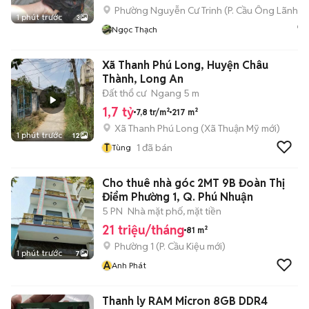
Phường Nguyễn Cư Trinh
(
P. Cầu Ông Lãnh
mớ
1 phút trước
3
Ngọc Thạch
Xã Thanh Phú Long, Huyện Châu
Thành, Long An
Đất thổ cư
Ngang 5 m
1,7 tỷ
7,8 tr/m²
217 m²
Xã Thanh Phú Long
(
Xã Thuận Mỹ
mới)
1 phút trước
12
T
1
đã bán
Tùng
Cho thuê nhà góc 2MT 9B Đoàn Thị
Điểm Phường 1, Q. Phú Nhuận
5 PN
Nhà mặt phố, mặt tiền
21 triệu/tháng
81 m²
Phường 1
(
P. Cầu Kiệu
mới)
1 phút trước
7
A
Anh Phát
Thanh ly RAM Micron 8GB DDR4