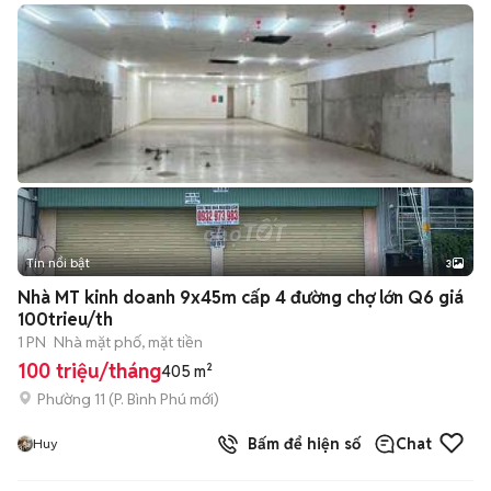
Tin nổi bật
3
Nhà MT kinh doanh 9x45m cấp 4 đường chợ lớn Q6 giá
100trieu/th
1 PN
Nhà mặt phố, mặt tiền
100 triệu/tháng
405 m²
Phường 11
(
P. Bình Phú
mới)
Bấm để hiện số
Chat
Huy