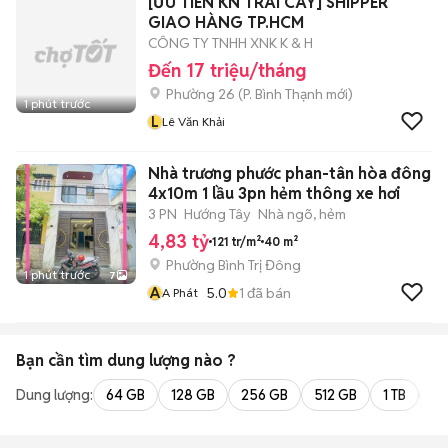
[ƯU TIÊN KN TRÁI CÂY] SHIPPER
GIAO HÀNG TP.HCM
CÔNG TY TNHH XNK K & H
Đến 17 triệu/tháng
Phường 26
(
P. Bình Thạnh
mới)
1 phút trước
L
Lê Văn Khải
Nhà trương phước phan-tân hòa đông
4x10m 1 lầu 3pn hẻm thông xe hơi
3 PN
Hướng Tây
Nhà ngõ, hẻm
4,83 tỷ
121 tr/m²
40 m²
Phường Bình Trị Đông
1 phút trước
7
A
5.0
1
đã bán
A Phát
Bạn cần tìm
dung lượng
nào ?
Dung lượng:
64 GB
128 GB
256 GB
512 GB
1 TB
2 