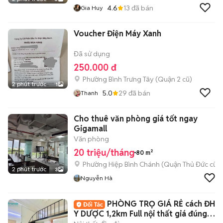
4.6
13
đã bán
Gia Huy
Voucher Điện Máy Xanh
Đã sử dụng
250.000 đ
Phường Bình Trưng Tây (Quận 2 cũ)
2 phút trước
1
5.0
29
đã bán
Thanh
Cho thuê văn phòng giá tốt ngay
Gigamall
Văn phòng
20 triệu/tháng
80 m²
Phường Hiệp Bình Chánh (Quận Thủ Đức cũ)
2 phút trước
3
Nguyễn Hà
PHÒNG TRỌ GIÁ RẺ cách ĐH
Y DƯỢC 1,2km Full nội thất giá đúng