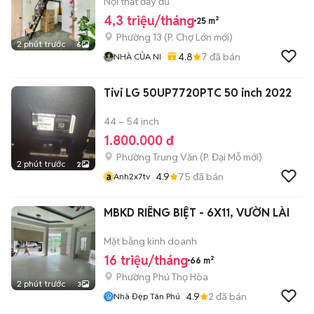
4,3 triệu
Nội thất đầy đủ
4,3 triệu/tháng
25 m²
Phường 13
(
P. Chợ Lớn
mới)
2 phút trước
6
4.8
7
đã bán
NHÀ CỦA NI
Tivi LG 50UP7720PTC 50 inch 2022
44 – 54 inch
1.800.000 đ
Phường Trung Văn
(
P. Đại Mỗ
mới)
2 phút trước
2
a
4.9
75
đã bán
Anh2x7tv
MBKD RIÊNG BIỆT - 6X11, VƯỜN LÀI
Mặt bằng kinh doanh
16 triệu/tháng
66 m²
Phường Phú Thọ Hòa
2 phút trước
3
4.9
2
đã bán
Nhà Đẹp Tân Phú