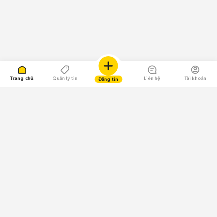
Trang chủ
Quản lý tin
Liên hệ
Tài khoản
Đăng tin
109.000 Bình chọn
Tải ứng dụng Chợ Tốt
Về Chợ Tốt
Quy chế sàn
Chính sách bảo mật
Giải quyết tranh chấp