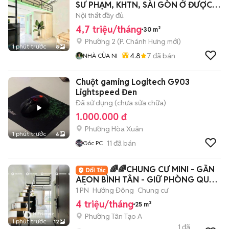
SƯ PHẠM, KHTN, SÀI GÒN Ở ĐƯỢC 4
NGƯỜI - SÁT Q5
Nội thất đầy đủ
4,7 triệu/tháng
30 m²
Phường 2
(
P. Chánh Hưng
mới)
1 phút trước
8
4.8
7
đã bán
NHÀ CỦA NI
Chuột gaming Logitech G903
Lightspeed Đen
Đã sử dụng (chưa sửa chữa)
1.000.000 đ
Phường Hòa Xuân
1 phút trước
6
11
đã bán
Góc PC
🌈🌈CHUNG CƯ MINI - GẦN
AEON BÌNH TÂN - GIỮ PHÒNG QUA
TẾT - FULL NT 🔥🔥
1 PN
Hướng Đông
Chung cư
4 triệu/tháng
25 m²
Phường Tân Tạo A
1 phút trước
12
1
đã