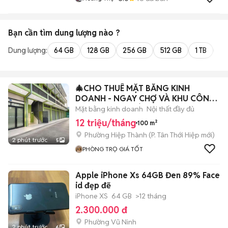
Bạn cần tìm
dung lượng
nào ?
Dung lượng:
64 GB
128 GB
256 GB
512 GB
1 TB
2 
🎄CHO THUÊ MẶT BẰNG KINH
DOANH - NGAY CHỢ VÀ KHU CÔNG
NGHIỆP HIỆP THÀNH
Mặt bằng kinh doanh
Nội thất đầy đủ
12 triệu/tháng
100 m²
Phường Hiệp Thành
(
P. Tân Thới Hiệp
mới)
2 phút trước
5
PHÒNG TRỌ GIÁ TỐT
Apple iPhone Xs 64GB Đen 89% Face
id đẹp đẽ
iPhone XS
64 GB
>12 tháng
2.300.000 đ
Phường Vũ Ninh
2 phút trước
6