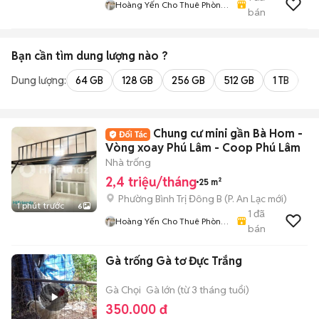
Hoàng Yến Cho Thuê Phòng
bán
- CHDV TpHCM
Bạn cần tìm
dung lượng
nào ?
Dung lượng:
64 GB
128 GB
256 GB
512 GB
1 TB
2 
Chung cư mini gần Bà Hom -
Vòng xoay Phú Lâm - Coop Phú Lâm
Nhà trống
2,4 triệu/tháng
25 m²
Phường Bình Trị Đông B
(
P. An Lạc
mới)
1 phút trước
6
1
đã
Hoàng Yến Cho Thuê Phòng
bán
- CHDV TpHCM
Gà trống Gà tơ Đực Trắng
Gà Chọi
Gà lớn (từ 3 tháng tuổi)
350.000 đ