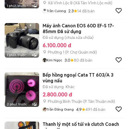
Xã Vĩnh Lộc B
(
Xã Tân Vĩnh Lộc
mới)
1 phút trước
1
2.3
14
đã bán
Trần Culong
Máy ảnh Canon EOS 60D EF-S 17-
85mm Đã sử dụng
Đã sử dụng (chưa sửa chữa)
6.100.000 đ
Phường 1
(
P. Chợ Quán
mới)
1 phút trước
4
3.0
80
đã bán
Kim Ngọc
Bếp hồng ngoại Cata TT 603/A 3
vùng nấu
Đã sử dụng
Khác
2.800.000 đ
Phường Bình Thuận
(
P. Tân Thuận
mới)
2 phút trước
3
4.9
491
đã bán
Trần Đăng Giang
Thanh lý một số túi và clutch Coach