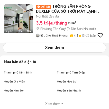
TRỐNG SẴN PHÒNG
DUXLEP CỬA SỔ TRỜI MÁY LẠNH
THANG MÁY GẦN ĐH HUIT
Nội thất đầy đủ
3,5 triệu/tháng
20 m²
Phường Tân Quý
(
P. Tân Sơn Nhì
mới)
2 phút trước
8
4.5
13
đã bán
Kiệt Cho Thuê Phòng
Xem thêm
Mua bán đồ điện tử
Thành phố Ninh Bình
Thành phố Tam Điệp
Huyện Gia Viễn
Huyện Hoa Lư
Huyện Kim Sơn
Huyện Yên Khánh
Xem thêm