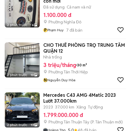
còn mới
Đã sử dụng
Cả nam và nữ
1.100.000 đ
Phường Nghĩa Đô
2 phút trước
6
P
7
đã bán
Phạm Huy
CHO THUÊ PHÒNG TRỌ TRUNG TÂM
QUẬN 12
Nhà trống
3 triệu/tháng
30 m²
Phường Tân Thới Hiệp
2 phút trước
10
N
Nguyễn Duy Hòa
Mercedes C43 AMG 4Matic 2023
Lướt 37.000km
2023
37.000 km
Xăng
Tự động
1.799.000.000 đ
Phường Tân Thuận Tây
(
P. Tân Thuận
mới)
2 phút trước
13
5.0
48
đã bán
Hoàng Thọ