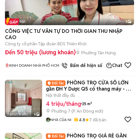
Tin nổi bật
5
CÔNG VIỆC TƯ VẤN TỰ DO THỜI GIAN THU NHẬP
CAO
Công ty cổ phần Tập đoàn BDS Thiên Khôi
Đến 50 triệu (lương khoán)
Phường Tân Hưng
1
đã bán
Bấm để hiện số
Chat
KINH DOANH NHÀ PHỐ HCM
PHÒNG TRỌ CỬA SỔ LỚN
gần ĐH Y Dược Q5 có thang máy - Ở
được 2-3 người
Nội thất đầy đủ
4 triệu/tháng
25 m²
Phường 7
(
P. An Đông
mới)
1 phút trước
5
4.8
7
đã bán
NHÀ CỦA NI
PHÒNG TRỌ GIÁ RẺ GẦN