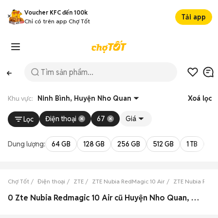
Voucher KFC đến 100k
Tải app
Chỉ có trên app Chợ Tốt
Khu vực:
Ninh Bình, Huyện Nho Quan
Xoá lọc
Điện thoại
67
Giá
Lọc
Dung lượng:
64 GB
128 GB
256 GB
512 GB
1 TB
2 
Chợ Tốt
Điện thoại
ZTE
ZTE Nubia RedMagic 10 Air
ZTE Nubia RedMa
0 Zte Nubia Redmagic 10 Air cũ Huyện Nho Quan, Ninh Bình đẹp