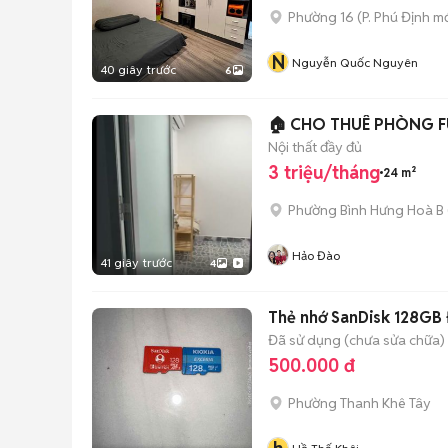
Phường 16
(
P. Phú Định
mớ
N
Nguyễn Quốc Nguyên
40 giây trước
6
🏠 CHO THUÊ PHÒNG F
Nội thất đầy đủ
3 triệu/tháng
24 m²
Phường Bình Hưng Hoà B
Hảo Đào
41 giây trước
4
Thẻ nhớ SanDisk 128GB
Đã sử dụng (chưa sửa chữa)
500.000 đ
Phường Thanh Khê Tây