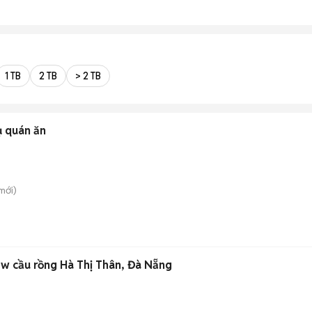
1 TB
2 TB
> 2 TB
ụ quán ăn
mới)
ew cầu rồng Hà Thị Thân, Đà Nẵng