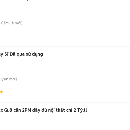
. Cẩm Lệ
mới)
y Sĩ Đã qua sử dụng
guyên
mới)
 Q.8 căn 2PN đầy đủ nội thất chỉ 2 Tỷ.tl