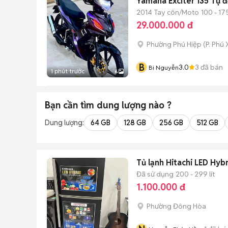
Yamaha Exciter 135 Tự 
2014
Tay côn/Moto
100 - 17
29.000.000 đ
Phường Phú Hiệp
(
P. Phú
B
3.0
3
đã bán
Bi Nguyễn
1 phút trước
6
Bạn cần tìm
dung lượng
nào ?
Dung lượng:
64 GB
128 GB
256 GB
512 GB
Tủ lạnh Hitachi LED Hyb
Đã sử dụng
200 - 299 lít
1.100.000 đ
Phường Đông Hòa