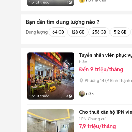
h
Hồ Thế Khôi
1 phút trước
1
Bạn cần tìm
dung lượng
nào ?
Dung lượng:
64 GB
128 GB
256 GB
512 GB
Tuyển nhân viên phục v
Hiền
Đến 9 triệu/tháng
Phường 14
(
P. Bình Thạnh
Hiền
1 phút trước
6
Cho thuê căn hộ 1PN vi
1 PN
Chung cư
7,9 triệu/tháng