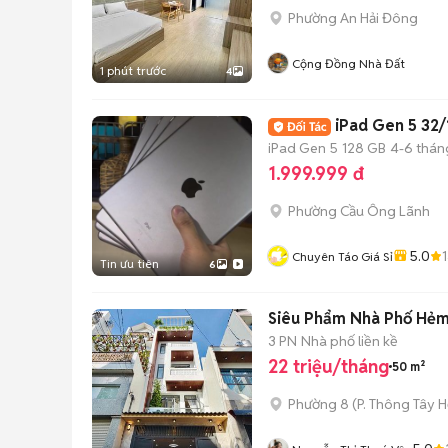
Phường An Hải Đông
Cộng Đồng Nhà Đất
1 phút trước
4
iPad Gen 5 32/
iPad Gen 5
128 GB
4-6 thán
1.999.999 đ
Phường Cầu Ông Lãnh
5.0
Chuyên Táo Giá Sỉ
Tin ưu tiên
6
Siêu Phẩm Nhà Phố Hẻm 
3 PN
Nhà phố liền kề
22 triệu/tháng
50 m²
Phường 8
(
P. Thông Tây H