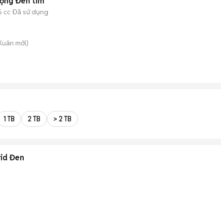
động Đen tím
5 cc
Đã sử dụng
 Xuân
mới)
1 TB
2 TB
> 2 TB
rid Đen