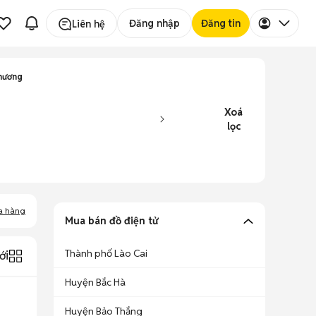
Đăng nhập
Đăng tin
Liên hệ
hương
Xoá
lọc
a hàng
Mua bán đồ điện tử
Thành phố Lào Cai
ới
Huyện Bắc Hà
Huyện Bảo Thắng