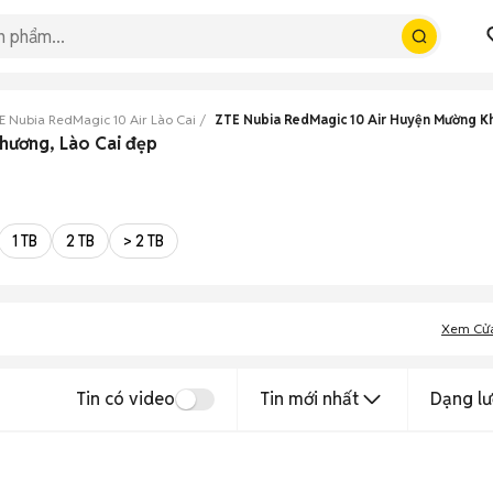
E Nubia RedMagic 10 Air Lào Cai
ZTE Nubia RedMagic 10 Air Huyện Mường K
hương, Lào Cai đẹp
1 TB
2 TB
> 2 TB
Xem Cử
Tin có video
Tin mới nhất
Dạng lư