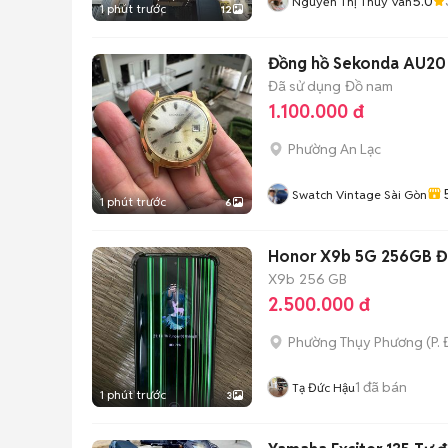
5.0
Nguyễn Thị Thuý Vân
1 phút trước
12
Đồng hồ Sekonda AU20
Đã sử dụng
Đồ nam
1.100.000 đ
Phường An Lạc
Swatch Vintage Sài Gòn
1 phút trước
6
Honor X9b 5G 256GB Đ
X9b
256 GB
2.500.000 đ
Phường Thụy Phương
(
P.
1
đã bán
Tạ Đức Hậu
1 phút trước
3