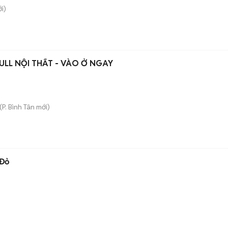
i)
ULL NỘI THẤT - VÀO Ở NGAY
(
P. Bình Tân
mới)
 Đỏ