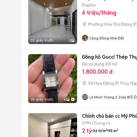
Duplex
6 triệu/tháng
Phường Hòa Thọ Đông
(
P
Cộng Đồng Nhà Đất
22 giây trước
5
Đồng hồ Gucci Thép Thụ
Đã sử dụng
Đồ nữ
1.800.000 đ
Xã Hoa Động
(
P. Thủy N
5.0
Lê Minh Thông 2 Zola IB
35 giây trước
6
Chính chủ bán cc Mỹ Phúc
2 PN
Chung cư
2 tỷ
36 tr/m²
55 m²