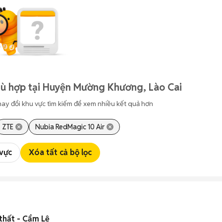
hù hợp tại Huyện Mường Khương, Lào Cai
hay đổi khu vực tìm kiếm để xem nhiều kết quả hơn
ZTE
Nubia RedMagic 10 Air
 vực
Xóa tất cả bộ lọc
 thất - Cẩm Lệ