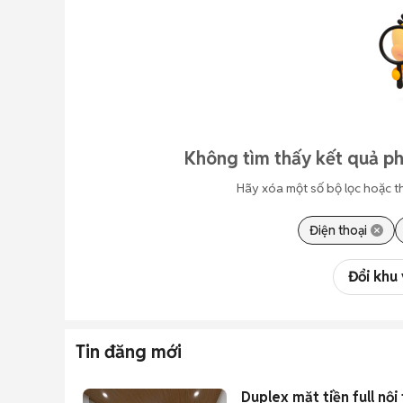
Không tìm thấy kết quả p
Hãy xóa một số bộ lọc hoặc t
Điện thoại
Đổi khu
Tin đăng mới
Duplex mặt tiền full nội