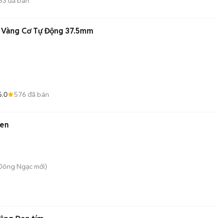
33
đã bán
 Vàng Cơ Tự Động 37.5mm
5.0
576
đã bán
en
 Đông Ngạc
mới)