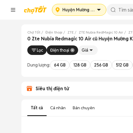
Huyện Mường Khương
Chợ Tốt
Điện thoại
ZTE
ZTE Nubia RedMagic 10 Air
ZT
0 Zte Nubia Redmagic 10 Air cũ Huyện Mường K
Lọc
Điện thoại
Giá
Dung lượng:
64 GB
128 GB
256 GB
512 GB
Siêu thị điện tử
Tất cả
Cá nhân
Bán chuyên