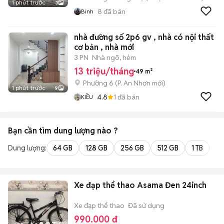
1 phút trước
3
8
đã bán
Binh
nhà đường số 2p6 gv , nhà có nội thất
cơ bản , nhà mới
3 PN
Nhà ngõ, hẻm
13 triệu/tháng
49 m²
Phường 6
(
P. An Nhơn
mới)
1 phút trước
9
4.8
1
đã bán
KIỀU
Bạn cần tìm
dung lượng
nào ?
Dung lượng:
64 GB
128 GB
256 GB
512 GB
1 TB
2 
Xe đạp thể thao Asama Đen 24inch
Xe đạp thể thao
Đã sử dụng
990.000 đ