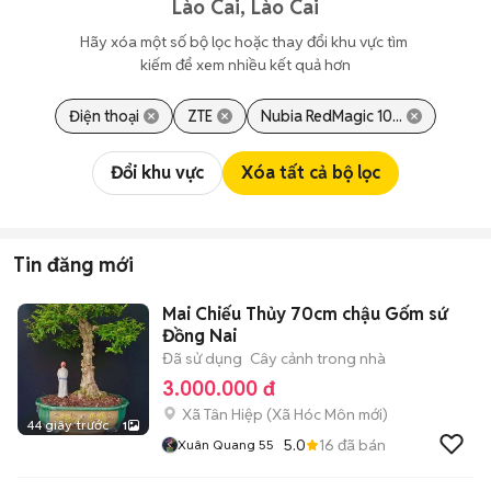
Lào Cai, Lào Cai
Hãy xóa một số bộ lọc hoặc thay đổi khu vực tìm 
kiếm để xem nhiều kết quả hơn
Điện thoại
ZTE
Nubia RedMagic 10...
Đổi khu vực
Xóa tất cả bộ lọc
Tin đăng mới
Mai Chiếu Thủy 70cm chậu Gốm sứ
Đồng Nai
Đã sử dụng
Cây cảnh trong nhà
3.000.000 đ
Xã Tân Hiệp
(
Xã Hóc Môn
mới)
44 giây trước
1
5.0
16
đã bán
Xuân Quang 55