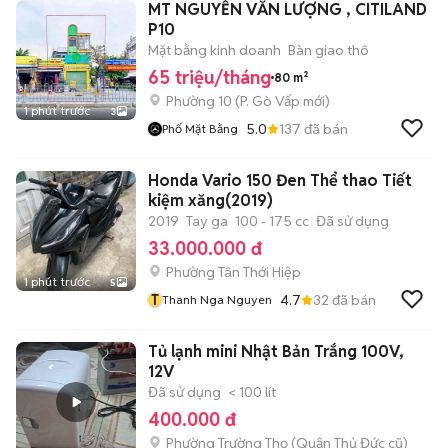
MT NGUYỄN VĂN LƯỢNG , CITILAND
P10
Mặt bằng kinh doanh
Bàn giao thô
65 triệu/tháng
80 m²
Phường 10
(
P. Gò Vấp
mới)
1 phút trước
3
5.0
137
đã bán
Phố Mặt Bằng
Honda Vario 150 Đen Thể thao Tiết
kiệm xăng(2019)
2019
Tay ga
100 - 175 cc
Đã sử dụng
33.000.000 đ
Phường Tân Thới Hiệp
1 phút trước
5
T
4.7
32
đã bán
Thanh Nga Nguyen
Tủ lạnh mini Nhật Bản Trắng 100V,
12V
Đã sử dụng
< 100 lít
400.000 đ
Phường Trường Thọ (Quận Thủ Đức cũ)