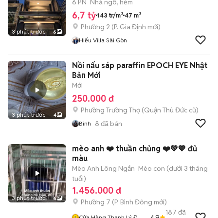
6 PN
Nhà ngõ, hẻm
6,7 tỷ
143 tr/m²
47 m²
Phường 2
(
P. Gia Định
mới)
3 phút trước
6
Hiếu Villa Sài Gòn
Nồi nấu sáp paraffin EPOCH EYE Nhật
Bản Mới
Mới
250.000 đ
Phường Trường Thọ (Quận Thủ Đức cũ)
3 phút trước
4
8
đã bán
Binh
mèo anh ❤️ thuần chủng ❤️💚💙 đủ
màu
Mèo Anh Lông Ngắn
Mèo con (dưới 3 tháng
tuổi)
1.456.000 đ
3 phút trước
6
Phường 7
(
P. Bình Đông
mới)
187
đã
4.9
Cửa Hàng Thanh Lý Đồ