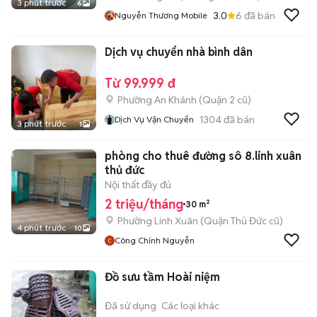
3 phút trước
6
3.0
6
đã bán
Nguyễn Thương Mobile
Dịch vụ chuyển nhà bình dân
Từ 99.999 đ
Phường An Khánh (Quận 2 cũ)
1304
đã bán
Dịch Vụ Vận Chuyển
3 phút trước
1
phòng cho thuê đường sô 8.linh xuân
thủ đức
Nội thất đầy đủ
2 triệu/tháng
30 m²
Phường Linh Xuân (Quận Thủ Đức cũ)
4 phút trước
10
Công Chính Nguyễn
Đồ sưu tầm Hoài niệm
Đã sử dụng
Các loại khác