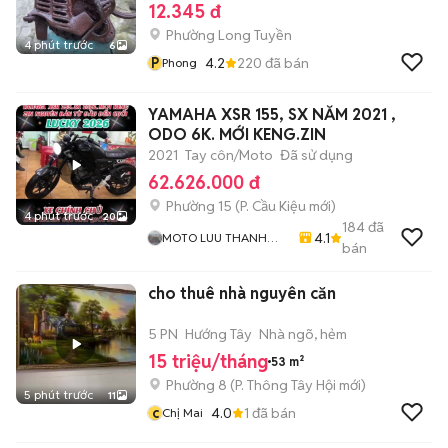
12.345 đ
Phường Long Tuyền
4 phút trước
6
P
4.2
220
đã bán
Phong
YAMAHA XSR 155, SX NĂM 2021 ,
ODO 6K. MỚI KENG.ZIN
2021
Tay côn/Moto
Đã sử dụng
62.626.000 đ
Phường 15
(
P. Cầu Kiệu
mới)
4 phút trước
20
184
đã
4.1
MOTO LUU THANH
bán
HAI-Cua Hang MOTO
LUU THANH HAI 77A
cho thuê nhà nguyên căn
Hoang Van Thu , PN ,
TPHCM
5 PN
Hướng Tây
Nhà ngõ, hẻm
15 triệu/tháng
53 m²
Phường 8
(
P. Thông Tây Hội
mới)
5 phút trước
11
c
4.0
1
đã bán
Chị Mai