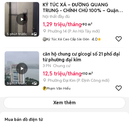
KÝ TÚC XÁ – ĐƯỜNG QUANG
TRUNG - CHÍNH CHỦ 100% – Quận
GÒ VẤP
Nội thất đầy đủ
1,29 triệu/tháng
90 m²
Phường 14
(
P. An Hội Tây
mới)
5 phút trước
8
4.0
Ký Túc Xá Cao Cấp Sài Gòn
căn hộ chung cư gicogi số 21 phố đại
từ phường đại kim
3 PN
Chung cư
12,5 triệu/tháng
110 m²
Phường Đại Kim
(
P. Định Công
mới)
5 phút trước
4
P
Phạm Văn Hiếu
Xem thêm
Mua bán đồ điện tử