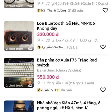
Phường Hiệp Bình Chánh (Quận Thủ Đức cũ)
2 phút trước
2
T
21
đã bán
Trần Thanh Cường
Loa Bluetooth Gỗ Nâu MN-106
Không dây
320.000 đ
Phường Hoà Phú
(
P. Bình Dương
mới)
N
1
đã bán
Nguyễn Văn Tính
2 phút trước
4
Bàn phím cơ Aula F75 Trắng Red
switch
Đã sử dụng (chưa sửa chữa)
550.000 đ
Phường Liễu Giai
(
P. Ngọc Hà
mới)
2 phút trước
2
V
5.0
1
đã bán
Vũ An
Nhà phố Vạn Kiếp 47m², 4 tầng, 6
phòng ngủ, kế HXH, hẻm 1/