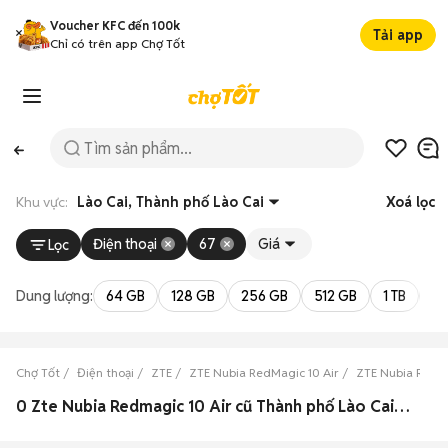
Voucher KFC đến 100k
Tải app
Chỉ có trên app Chợ Tốt
Khu vực:
Lào Cai, Thành phố Lào Cai
Xoá lọc
Điện thoại
67
Giá
Lọc
Dung lượng:
64 GB
128 GB
256 GB
512 GB
1 TB
2 
Chợ Tốt
Điện thoại
ZTE
ZTE Nubia RedMagic 10 Air
ZTE Nubia RedMa
0 Zte Nubia Redmagic 10 Air cũ Thành phố Lào Cai, Lào Cai đẹp