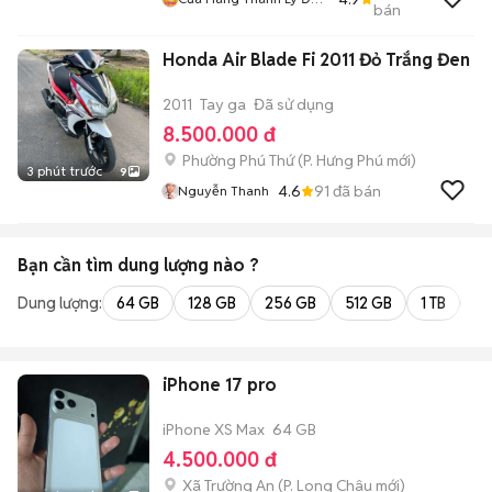
bán
Cũ Mới
Honda Air Blade Fi 2011 Đỏ Trắng Đen
2011
Tay ga
Đã sử dụng
8.500.000 đ
Phường Phú Thứ
(
P. Hưng Phú
mới)
3 phút trước
9
4.6
91
đã bán
Nguyễn Thanh
Bạn cần tìm
dung lượng
nào ?
Dung lượng:
64 GB
128 GB
256 GB
512 GB
1 TB
2 
iPhone 17 pro
iPhone XS Max
64 GB
4.500.000 đ
Xã Trường An
(
P. Long Châu
mới)