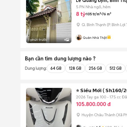
Lê Quang Định, Bình Th
5 PN
Nhà ngõ, hẻm
8 tỷ
105 tr/m²
76 m²
Q. Bình Thạnh
(
P. Bình Lợi
Quân Nhà Thật
1 phút trước
4
Bạn cần tìm
dung lượng
nào ?
Dung lượng:
64 GB
128 GB
256 GB
512 GB
⭐️ 𝗦𝗶𝗲̂𝘂 𝗠𝗼̛́𝗶 ( 𝗦𝗵𝟭𝟲𝟬
2026
Tay ga
100 - 175 cc
Đã
105.800.000 đ
Huyện Châu Thành
(
Xã P