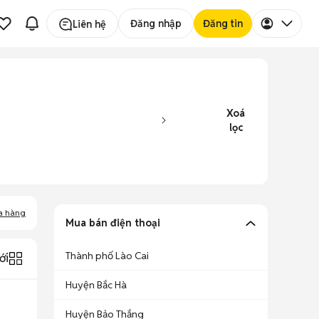
Đăng nhập
Đăng tin
Liên hệ
Xoá
lọc
a hàng
Mua bán điện thoại
Thành phố Lào Cai
ới
Huyện Bắc Hà
Huyện Bảo Thắng