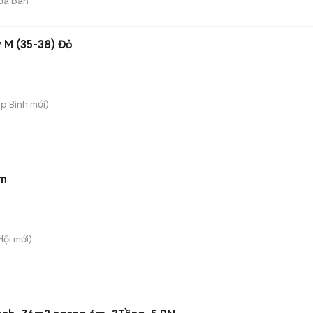
đã bán
w M (35-38) Đỏ
ệp Bình
mới)
am
Hội
mới)