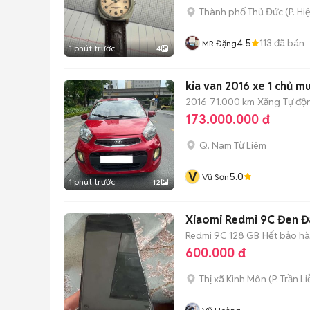
Thành phố Thủ Đức
(
P. Hi
4.5
113
đã bán
MR Đặng
1 phút trước
4
kia van 2016 xe 1 chủ mu
2016
71.000 km
Xăng
Tự độ
173.000.000 đ
Q. Nam Từ Liêm
V
5.0
Vũ Sơn
1 phút trước
12
Xiaomi Redmi 9C Đen Đ
Redmi 9C
128 GB
Hết bảo h
600.000 đ
Thị xã Kinh Môn
(
P. Trần L