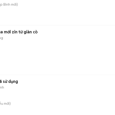
ệp Bình
mới)
a mới zin từ giàn cò
ng
ã sử dụng
ành
iễu
mới)