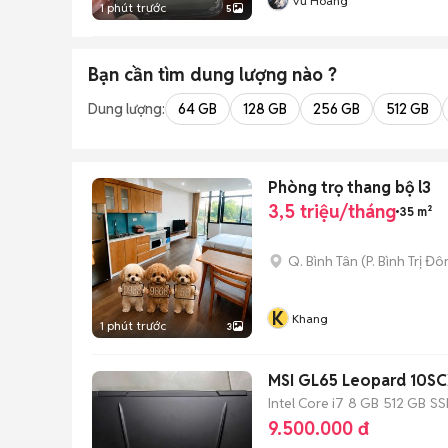
Vũ Hoàng
1 phút trước
5
Bạn cần tìm
dung lượng
nào ?
Dung lượng:
64 GB
128 GB
256 GB
512 GB
Phòng trọ thang bộ l3
3,5 triệu/tháng
35 m²
Q. Bình Tân
(
P. Bình Trị Đ
K
Khang
1 phút trước
3
MSI GL65 Leopard 10S
Intel Core i7
8 GB
512 GB
SS
9.500.000 đ