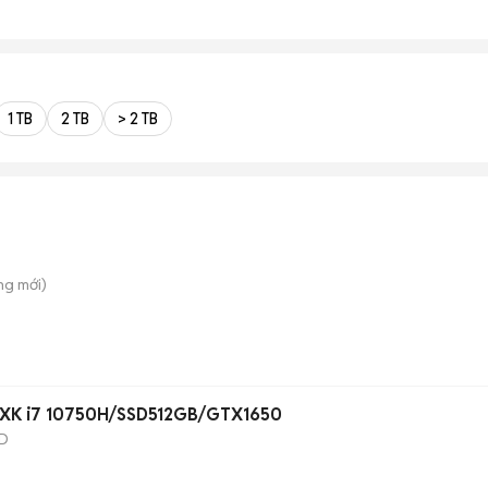
1 TB
2 TB
> 2 TB
ông
mới)
CXK i7 10750H/SSD512GB/GTX1650
D