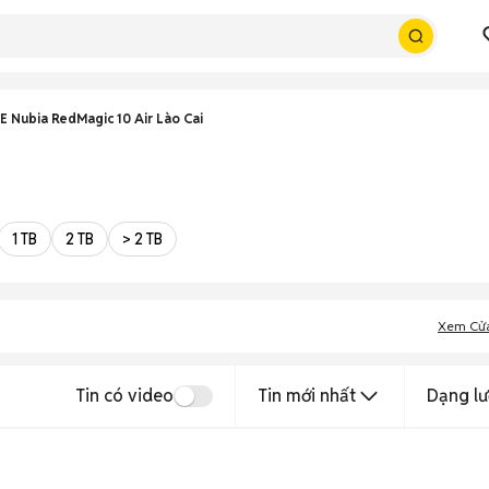
E Nubia RedMagic 10 Air Lào Cai
1 TB
2 TB
> 2 TB
Xem Cử
Tin có video
Tin mới nhất
Dạng lư