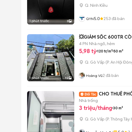
Q. Ninh Kiều
5.0
253
đã bán
QYN
1 phút trước
3
💥GIẢM SỐC 600TR CÒN
4 PN
Nhà ngõ, hẻm
5,98 tỷ
120 tr/m²
50 m²
Q. Gò Vấp
(
P. An Hội Đôn
2
đã bán
Hoàng Vũ
1 phút trước
12
CHO THUÊ PHÒ
Nhà trống
3 triệu/tháng
30 m²
Q. Gò Vấp
(
P. Thông Tây 