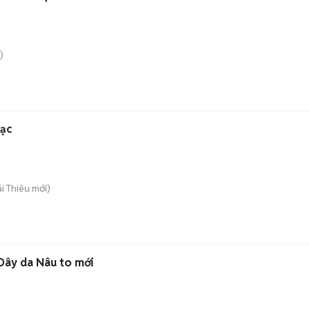
)
ạc
ái Thiêu
mới)
Dây da Nâu to mới