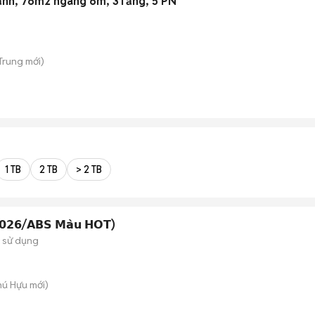
ạnh, 76m2 ngang 6m, 3Tầng, 5 PN
 Trung
mới)
1 TB
2 TB
> 2 TB
/𝟮𝟬𝟮𝟲/𝗔𝗕𝗦 𝗠𝗮̀𝘂 𝗛𝗢𝗧)
 sử dụng
hú Hựu
mới)