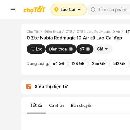
Lào Cai
Chợ Tốt
Điện thoại
ZTE
ZTE Nubia RedMagic 10 Air
ZT
0 Zte Nubia Redmagic 10 Air cũ Lào Cai đẹp
Lọc
Điện thoại
67
Giá
Dung lượng:
64 GB
128 GB
256 GB
512 GB
Siêu thị điện tử
Tất cả
Cá nhân
Bán chuyên