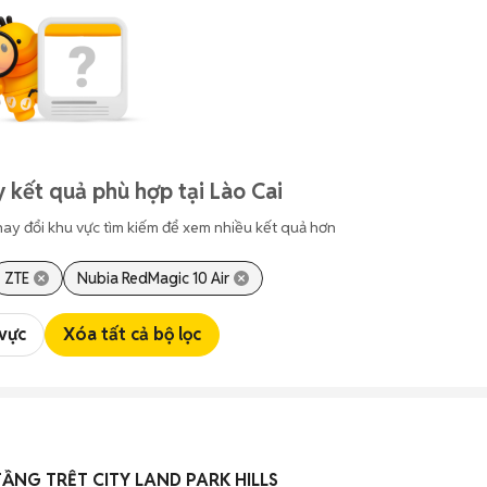
 kết quả phù hợp tại Lào Cai
hay đổi khu vực tìm kiếm để xem nhiều kết quả hơn
ZTE
Nubia RedMagic 10 Air
 vực
Xóa tất cả bộ lọc
ẦNG TRỆT CITY LAND PARK HILLS