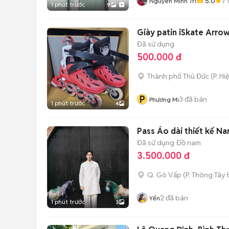
5.0
7
Nguyễn Minh Trí
1 phút trước
9
Giày patin iSkate Arro
Đã sử dụng
500.000 đ
Thành phố Thủ Đức
(
P. Hi
P
3
đã bán
Phương Mi
1 phút trước
4
Pass Áo dài thiết kế N
Đã sử dụng
Đồ nam
3.500.000 đ
Q. Gò Vấp
(
P. Thông Tây 
2
đã bán
Yến
1 phút trước
3