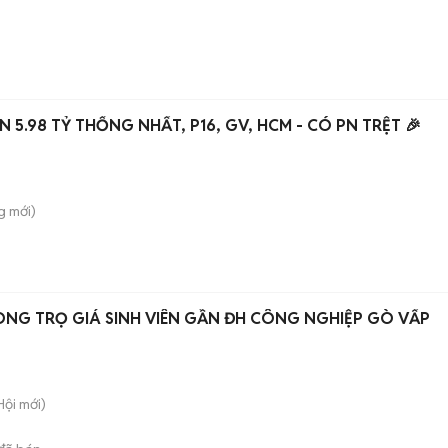
 5.98 TỶ THỐNG NHẤT, P16, GV, HCM - CÓ PN TRỆT 🎉
g
mới)
NG TRỌ GIÁ SINH VIÊN GẦN ĐH CÔNG NGHIỆP GÒ VẤP
Hội
mới)