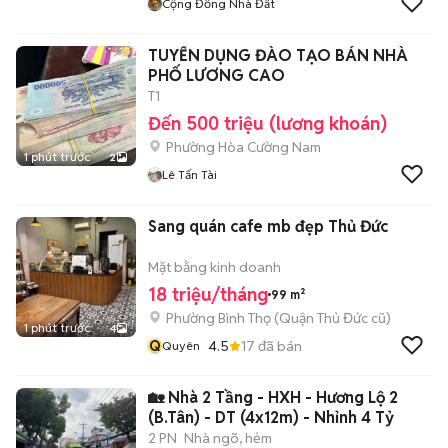
Cộng Đồng Nhà Đất
TUYỂN DỤNG ĐÀO TẠO BÁN NHÀ
PHỐ LƯƠNG CAO
T1
Đến 500 triệu (lương khoán)
Phường Hòa Cường Nam
1 phút trước
2
Lê Tấn Tài
Sang quán cafe mb đẹp Thủ Đức
Mặt bằng kinh doanh
18 triệu/tháng
99 m²
Phường Bình Thọ (Quận Thủ Đức cũ)
1 phút trước
4
Q
4.5
17
đã bán
Quyên
🏡 Nhà 2 Tầng - HXH - Hương Lộ 2
(B.Tân) - DT (4x12m) - Nhỉnh 4 Tỷ
2 PN
Nhà ngõ, hẻm