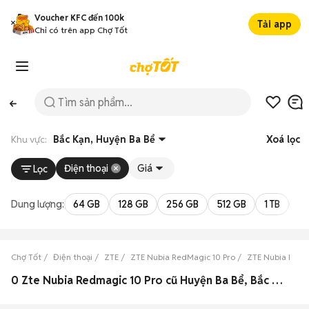
Voucher KFC đến 100k
Tải app
Chỉ có trên app Chợ Tốt
Khu vực:
Bắc Kạn, Huyện Ba Bể
Xoá lọc
Điện thoại
Giá
Lọc
Dung lượng:
64 GB
128 GB
256 GB
512 GB
1 TB
2 
Chợ Tốt
Điện thoại
ZTE
ZTE Nubia RedMagic 10 Pro
ZTE Nubia RedMa
0 Zte Nubia Redmagic 10 Pro cũ Huyện Ba Bể, Bắc Kạn đẹp