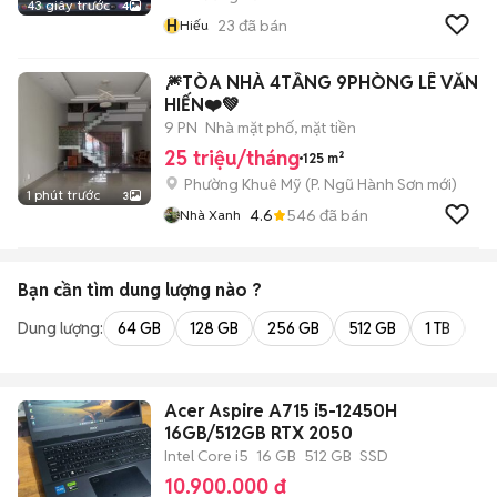
43 giây trước
4
H
23
đã bán
Hiếu
🎆TÒA NHÀ 4TẦNG 9PHÒNG LÊ VĂN
HIẾN❤️💚
9 PN
Nhà mặt phố, mặt tiền
25 triệu/tháng
125 m²
Phường Khuê Mỹ
(
P. Ngũ Hành Sơn
mới)
1 phút trước
3
4.6
546
đã bán
Nhà Xanh
Bạn cần tìm
dung lượng
nào ?
Dung lượng:
64 GB
128 GB
256 GB
512 GB
1 TB
2 
Acer Aspire A715 i5-12450H
16GB/512GB RTX 2050
Intel Core i5
16 GB
512 GB
SSD
10.900.000 đ