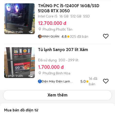
THÙNG PC i5-12400F 16GB/SSD
512GB RTX 3050
Intel Core i5
16 GB
512 GB
SSD
12.700.000 đ
Phường Phước Tân
1 phút trước
1
4.8
325
đã bán
MINH QUÂN
Tủ lạnh Sanyo 207 lít Xám
Đã sử dụng
200 - 299 lít
1.700.000 đ
Phường Bình Hòa
1 phút trước
4
16
đã
5.0
Điện Máy Điện Lạnh
bán
Ngọc Hà
Xem thêm
Mua bán đồ điện tử