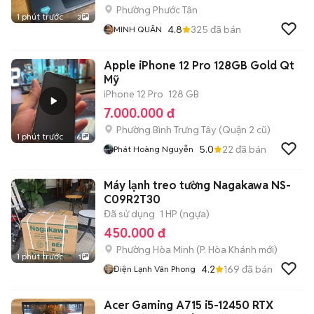
Phường Phước Tân
1 phút trước
3
4.8
325
đã bán
MINH QUÂN
Apple iPhone 12 Pro 128GB Gold Qt
Mỹ
iPhone 12 Pro
128 GB
7.000.000 đ
Phường Bình Trưng Tây (Quận 2 cũ)
1 phút trước
6
5.0
22
đã bán
Phát Hoàng Nguyễn
Máy lạnh treo tường Nagakawa NS-
C09R2T30
Đã sử dụng
1 HP (ngựa)
450.000 đ
Phường Hòa Minh
(
P. Hòa Khánh
mới)
1 phút trước
1
4.2
169
đã bán
Điện Lạnh Vân Phong
Acer Gaming A715 i5-12450 RTX