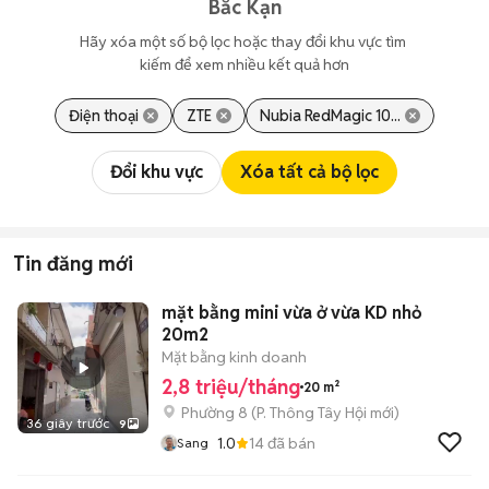
Bắc Kạn
Hãy xóa một số bộ lọc hoặc thay đổi khu vực tìm 
kiếm để xem nhiều kết quả hơn
Điện thoại
ZTE
Nubia RedMagic 10...
Đổi khu vực
Xóa tất cả bộ lọc
Tin đăng mới
mặt bằng mini vừa ở vừa KD nhỏ
20m2
Mặt bằng kinh doanh
2,8 triệu/tháng
20 m²
Phường 8
(
P. Thông Tây Hội
mới)
36 giây trước
9
1.0
14
đã bán
Sang