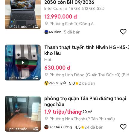
2050 còn BH 09/2026
Intel Core i5
16 GB
512 GB
SSD
12.990.000 đ
Phường Bình Trị Đông A
1 phút trước
5
5
đã bán
An Bình
Thanh trượt tuyến tính Hiwin HGH45-58
kho lâu
Mới
630.000 đ
Phường Linh Đông (Quận Thủ Đức cũ)
(
P. Hiệ
1 phút trước
3
V
5.0
2
đã bán
Văn Quyết
phòng trọ quận Tân Phú đường thoại
ngọc hầu
1,9 triệu/tháng
20 m²
Phường Hòa Thạnh
(
P. Tân Phú
mới)
4.5
24
đã bán
07 Chú Cường
1 phút trước
4