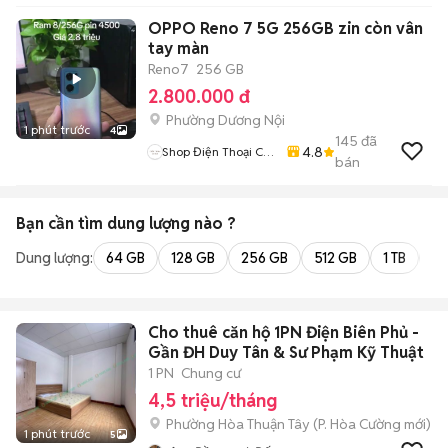
OPPO Reno 7 5G 256GB zin còn vân
tay màn
Reno7
256 GB
2.800.000 đ
Phường Dương Nội
1 phút trước
4
145
đã
4.8
Shop Điện Thoại Cũ
bán
Zin
Bạn cần tìm
dung lượng
nào ?
Dung lượng:
64 GB
128 GB
256 GB
512 GB
1 TB
2 
Cho thuê căn hộ 1PN Điện Biên Phủ -
Gần ĐH Duy Tân & Sư Phạm Kỹ Thuật
1 PN
Chung cư
4,5 triệu/tháng
Phường Hòa Thuận Tây
(
P. Hòa Cường
mới)
1 phút trước
5