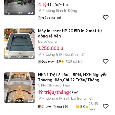
4 tỷ
83 tr/m²
48 m²
Phường Bình Trị Đông
1 phút trước
4
Hiệp Nhà Phố
Máy in laser HP 2015D In 2 mặt tự
động rẻ bền
Đã sử dụng
1.250.000 đ
Phường 5
(
P. Hòa Bình
mới)
1 phút trước
1
4.9
1505
đã bán
Đức Huy
Nhà 1 Trệt 3 Lầu – 5PN, HXH Nguyễn
Thượng Hiền,Chỉ 22 Triệu/Tháng
5 PN
Nhà ngõ, hẻm
19 triệu/tháng
57 m²
Phường 6
(
P. Bình Lợi Trung
mới)
1 phút trước
8
28
đã
5.0
Chuyên Trang BĐS
bán
Lan Đào