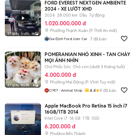
FORD EVEREST NEXTGEN AMBIENTE
2024 - XE LƯỚT XHD
2024
28.000 km
Dầu
Tự động
1.020.000.000 đ
Phường Thạnh Xuân
(
P. Thới An
mới)
37 giây trước
10
7
đã bán
Gia Định Ford User Car
POMERANIAN NHỎ XINH - TAN CHẢY
MỌI ÁNH NHÌN
Chó Phốc Sóc
Chó con (dưới 3 tháng tuổi)
4.000.000 đ
Phường Mai Động
(
P. Vĩnh Tuy
mới)
37 giây trước
6
4.4
9
đã bán
O PET - Animal Shop
Apple MacBook Pro Retina 15 inch i7
16GB/1TB 2014
Intel Core i7
16 GB
1 TB
SSD
6.200.000 đ
Phường Bến Thành