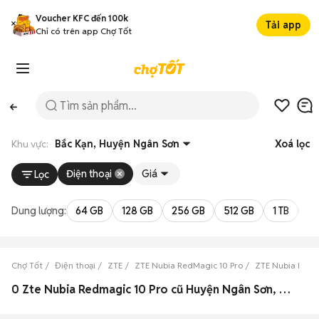
Voucher KFC đến 100k
Tải app
Chỉ có trên app Chợ Tốt
Khu vực:
Bắc Kạn, Huyện Ngân Sơn
Xoá lọc
Điện thoại
Giá
Lọc
Dung lượng:
64 GB
128 GB
256 GB
512 GB
1 TB
2 
Chợ Tốt
Điện thoại
ZTE
ZTE Nubia RedMagic 10 Pro
ZTE Nubia RedMa
0 Zte Nubia Redmagic 10 Pro cũ Huyện Ngân Sơn, Bắc Kạn đẹp