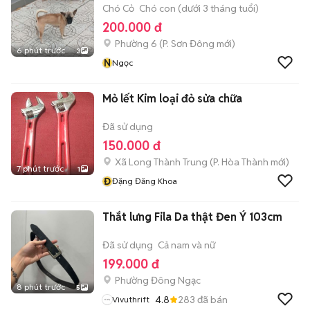
Chó Cỏ
Chó con (dưới 3 tháng tuổi)
200.000 đ
Phường 6
(
P. Sơn Đông
mới)
6 phút trước
3
N
Ngọc
Mỏ lết Kim loại đỏ sửa chữa
Đã sử dụng
150.000 đ
Xã Long Thành Trung
(
P. Hòa Thành
mới)
7 phút trước
1
Đ
Đặng Đăng Khoa
Thắt lưng Fila Da thật Đen Ý 103cm
Đã sử dụng
Cả nam và nữ
199.000 đ
Phường Đông Ngạc
8 phút trước
5
4.8
283
đã bán
Vivuthrift