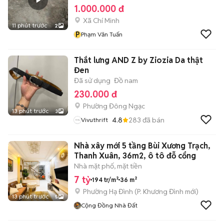
1.000.000 đ
Xã Chí Minh
11 phút trước
2
P
Phạm Văn Tuấn
Thắt lưng AND Z by Ziozia Da thật
Đen
Đã sử dụng
Đồ nam
230.000 đ
Phường Đông Ngạc
13 phút trước
3
4.8
283
đã bán
Vivuthrift
Nhà xây mới 5 tầng Bùi Xương Trạch,
Thanh Xuân, 36m2, ô tô đỗ cổng
Nhà mặt phố, mặt tiền
7 tỷ
194 tr/m²
36 m²
Phường Hạ Đình
(
P. Khương Đình
mới)
13 phút trước
5
Cộng Đồng Nhà Đất