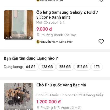
Ốp lưng Samsung Galaxy Z Fold 7
Silicone Xanh mint
Mới
Còn bảo hành
9.000 đ
Phường Thanh Khê Tây
4 phút trước
3
N
Nguyễn Nam Công Huy
Bạn cần tìm
dung lượng
nào ?
Dung lượng:
64 GB
128 GB
256 GB
512 GB
1 TB
2 
Chó Phú quốc Vàng Bạc Má
Chó Phú Quốc
Chó con (dưới 3 tháng tuổi)
1.200.000 đ
Phường 5
(
P. Vườn Lài
mới)
Tin ưu tiên