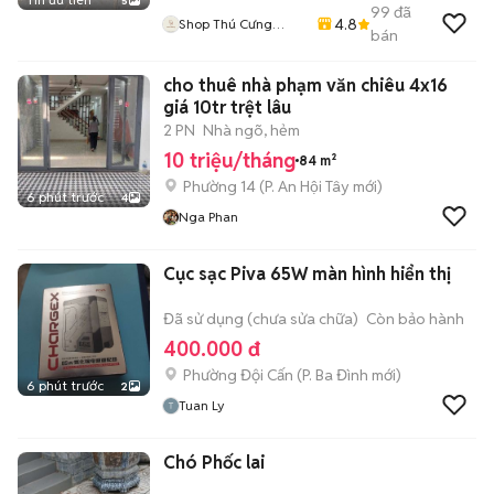
5
99
đã
4.8
Shop Thú Cưng
bán
PenTa
cho thuê nhà phạm văn chiêu 4x16
giá 10tr trệt lâu
2 PN
Nhà ngõ, hẻm
10 triệu/tháng
84 m²
Phường 14
(
P. An Hội Tây
mới)
6 phút trước
4
Nga Phan
Cục sạc Piva 65W màn hình hiển thị
Đã sử dụng (chưa sửa chữa)
Còn bảo hành
400.000 đ
Phường Đội Cấn
(
P. Ba Đình
mới)
6 phút trước
2
Tuan Ly
Chó Phốc lai