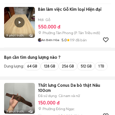
Bàn làm việc Gỗ Kim loại Hiện đại
Mới
Gỗ
550.000 đ
Phường Tân Phong
(
P. Tân Triều
mới)
9 phút trước
1
5.0
119
đã bán
An Biên Hòa
Bạn cần tìm
dung lượng
nào ?
Dung lượng:
64 GB
128 GB
256 GB
512 GB
1 TB
2 
Thắt lưng Conus Da bò thật Nâu
100cm
Đã sử dụng
Cả nam và nữ
150.000 đ
Phường Đông Ngạc
9 phút trước
4