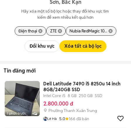
Sơn, Bắc Kạn
Hãy xóa một số bộ lọc hoặc thay đổi khu vực tìm 
kiếm để xem nhiều kết quả hơn
Điện thoại
ZTE
Nubia RedMagic 10...
Đổi khu vực
Xóa tất cả bộ lọc
Tin đăng mới
Dell Latitude 7490 i5 8250u 14 inch
8GB/240GB SSD
Intel Core i5
8 GB
250 GB
SSD
2.800.000 đ
Phường Thanh Xuân Trung
1 phút trước
4
5.0
166
đã bán
Lê Hà