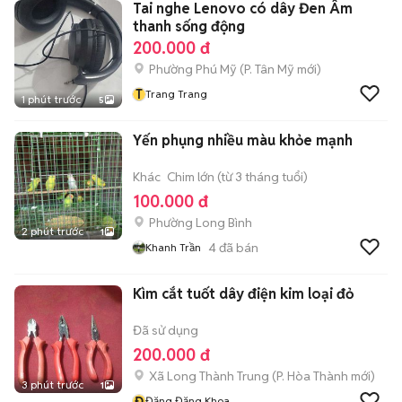
Tai nghe Lenovo có dây Đen Âm
thanh sống động
200.000 đ
Phường Phú Mỹ
(
P. Tân Mỹ
mới)
T
Trang Trang
1 phút trước
5
Yến phụng nhiều màu khỏe mạnh
Khác
Chim lớn (từ 3 tháng tuổi)
100.000 đ
Phường Long Bình
2 phút trước
1
4
đã bán
Khanh Trần
Kìm cắt tuốt dây điện kim loại đỏ
Đã sử dụng
200.000 đ
Xã Long Thành Trung
(
P. Hòa Thành
mới)
3 phút trước
1
Đ
Đặng Đăng Khoa