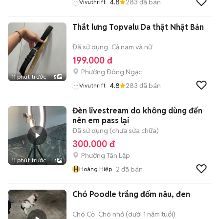
4.8
283
đã bán
Vivuthrift
Thắt lưng Topvalu Da thật Nhật Bản
Đã sử dụng
Cả nam và nữ
199.000 đ
Phường Đông Ngạc
11 phút trước
5
4.8
283
đã bán
Vivuthrift
Đèn livestream do không dùng đến
nên em pass lại
Đã sử dụng (chưa sửa chữa)
300.000 đ
Phường Tân Lập
11 phút trước
1
H
2
đã bán
Hoàng Hiệp
Chó Poodle trắng đốm nâu, đen
Chó Cỏ
Chó nhỏ (dưới 1 năm tuổi)