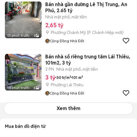
Bán nhà gần đường Lê Thị Trung, An
Phú, 2.65 tỷ
Nhà mặt phố, mặt tiền
2,65 tỷ
Phường Chánh Mỹ
(
P. Chánh Hiệp
mới)
13 phút trước
3
Cộng Đồng Nhà Đất
Bán nhà sổ riêng trung tâm Lái Thiêu,
101m2, 3 tỷ
2 PN
Nhà mặt phố, mặt tiền
3 tỷ
30 tr/m²
101 m²
Phường Lái Thiêu
14 phút trước
5
Cộng Đồng Nhà Đất
Xem thêm
Mua bán đồ điện tử