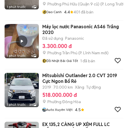
Phường Phú Hữu (Quận 9 cũ)
(
P. Long Trường
1 phút trước
3
d
4.4
401
đã bán
Dao Canh
Máy lọc nước Panasonic AS46 Trắng
2020
Đã sử dụng
Panasonic
3.300.000 đ
Phường Trần Phú
(
P. Lĩnh Nam
mới)
1 phút trước
5
Đ
1
đã bán
Đồ Nhật Bãi Giá Tốt
Mitsubishi Outlander 2.0 CVT 2019
Cực Ngon Bổ Rẻ
2019
70.000 km
Xăng
Tự động
518.000.000 đ
Phường Đông Hòa
1 phút trước
20
4.5
Auto Xuyên Việt
EX 135,2 CÀNG UP XÉM FULL LC