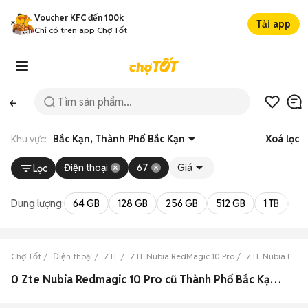
Voucher KFC đến 100k
Tải app
Chỉ có trên app Chợ Tốt
Khu vực:
Bắc Kạn, Thành Phố Bắc Kạn
Xoá lọc
Điện thoại
67
Giá
Lọc
Dung lượng:
64 GB
128 GB
256 GB
512 GB
1 TB
2 
Chợ Tốt
Điện thoại
ZTE
ZTE Nubia RedMagic 10 Pro
ZTE Nubia RedMa
0 Zte Nubia Redmagic 10 Pro cũ Thành Phố Bắc Kạn, Bắc Kạn đẹp