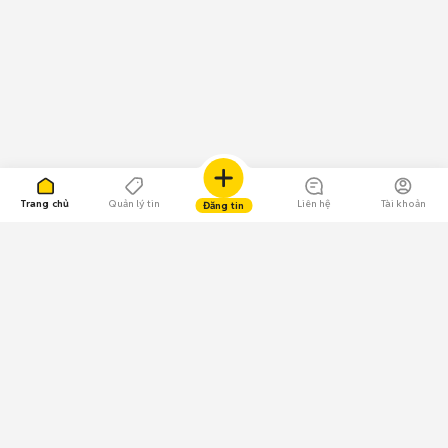
Trang chủ
Quản lý tin
Liên hệ
Tài khoản
Đăng tin
109.000 Bình chọn
Tải ứng dụng Chợ Tốt
Về Chợ Tốt
Quy chế sàn