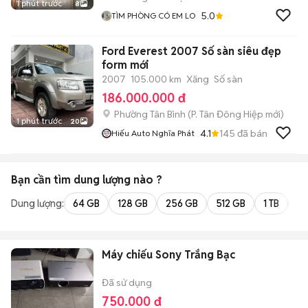
1 phút trước
8
5.0
TÌM PHÒNG CÓ EM LO
Ford Everest 2007 Số sàn siêu đẹp
form mới
2007
105.000 km
Xăng
Số sàn
186.000.000 đ
Phường Tân Bình
(
P. Tân Đông Hiệp
mới)
1 phút trước
20
4.1
145
đã bán
Hiếu Auto Nghĩa Phát
Bạn cần tìm
dung lượng
nào ?
Dung lượng:
64 GB
128 GB
256 GB
512 GB
1 TB
2 
Máy chiếu Sony Trắng Bạc
Đã sử dụng
750.000 đ