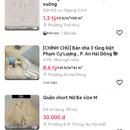
vuông
Đất thổ cư
Ngang 3,3 m
1,3 tỷ
13 tr/m²
100 m²
Phường Thới Hòa
2 phút trước
3
1
đã bán
Maruko
[CHÍNH CHỦ] Bán nhà 3 tầng kiệt
Phạm Cự Lượng , P. An Hải Đông 🌺
4 PN
Nhà ngõ, hẻm
8,6 tỷ
141 tr/m²
61 m²
Phường An Hải Đông
2 phút trước
9
A Việt
Quần short Nữ Be size M
Đã sử dụng
Đồ nữ
30.000 đ
Phường 8
(
P. Thông Tây Hội
mới)
2 phút trước
2