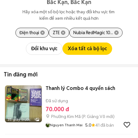
Bắc Kạn, Bắc Kạn
Hãy xóa một số bộ lọc hoặc thay đổi khu vực tìm 
kiếm để xem nhiều kết quả hơn
Điện thoại
ZTE
Nubia RedMagic 10...
Đổi khu vực
Xóa tất cả bộ lọc
Tin đăng mới
Thanh lý Combo 4 quyển sách
Đã sử dụng
70.000 đ
Phường Kim Mã
(
P. Giảng Võ
mới)
35 giây trước
1
5.0
41
đã bán
Nguyen Thanh Mai