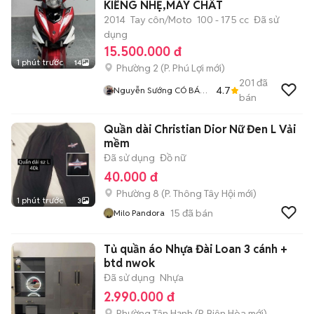
KIỂNG NHẸ,MÁY CHẤT
2014
Tay côn/Moto
100 - 175 cc
Đã sử
dụng
15.500.000 đ
1 phút trước
14
Phường 2
(
P. Phú Lợi
mới)
201
đã
4.7
Nguyễn Sướng CÓ BÁN
bán
GÓP GIAO XE CÁC TỈNH
Quần dài Christian Dior Nữ Đen L Vải
mềm
Đã sử dụng
Đồ nữ
40.000 đ
Phường 8
(
P. Thông Tây Hội
mới)
1 phút trước
3
15
đã bán
Milo Pandora
Tủ quần áo Nhựa Đài Loan 3 cánh +
btd nwok
Đã sử dụng
Nhựa
2.990.000 đ
Phường Tân Hạnh
(
P. Biên Hòa
mới)