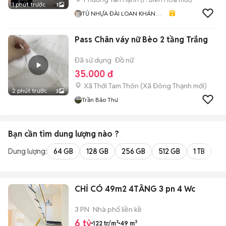
1 phút trước
1
TỦ NHỰA ĐÀI LOAN KHÁNH
HUYỀN 678
Pass Chân váy nữ Bèo 2 tầng Trắng
Đã sử dụng
Đồ nữ
35.000 đ
Xã Thới Tam Thôn
(
Xã Đông Thạnh
mới)
2 phút trước
3
Trần Bảo Thư
Bạn cần tìm
dung lượng
nào ?
Dung lượng:
64 GB
128 GB
256 GB
512 GB
1 TB
2 
CHỈ CÓ 49m2 4TẦNG 3 pn 4 Wc
3 PN
Nhà phố liền kề
6 tỷ
122 tr/m²
49 m²