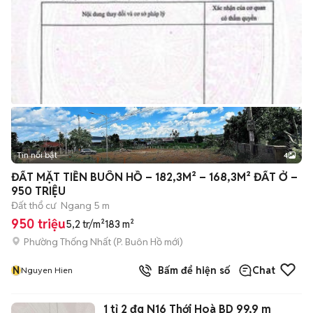
Tin nổi bật
4
ĐẤT MẶT TIỀN BUÔN HỒ – 182,3M² – 168,3M² ĐẤT Ở –
950 TRIỆU
Đất thổ cư
Ngang 5 m
950 triệu
5,2 tr/m²
183 m²
Phường Thống Nhất
(
P. Buôn Hồ
mới)
N
Bấm để hiện số
Chat
Nguyen Hien
1 tỉ 2 đg N16 Thới Hoà BD 99,9 m