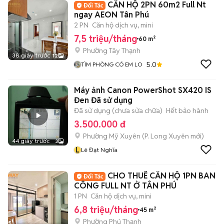
CĂN HỘ 2PN 60m2 Full Nt
ngay AEON Tân Phú
2 PN
Căn hộ dịch vụ, mini
7,5 triệu/tháng
60 m²
Phường Tây Thạnh
38 giây trước
12
5.0
TÌM PHÒNG CÓ EM LO
Máy ảnh Canon PowerShot SX420 IS
Đen Đã sử dụng
Đã sử dụng (chưa sửa chữa)
Hết bảo hành
3.500.000 đ
Phường Mỹ Xuyên
(
P. Long Xuyên
mới)
44 giây trước
3
L
Lê Đạt Nghĩa
CHO THUÊ CĂN HỘ 1PN BAN
CÔNG FULL NT Ở TÂN PHÚ
1 PN
Căn hộ dịch vụ, mini
6,8 triệu/tháng
45 m²
Phường Phú Thạnh