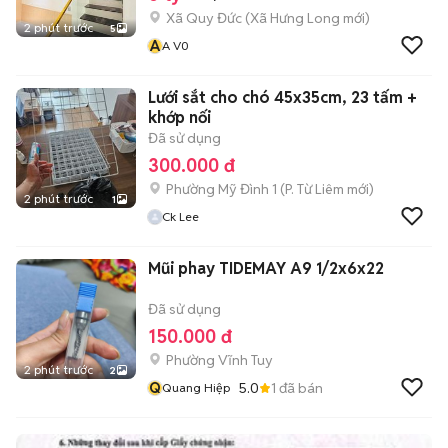
Xã Quy Đức
(
Xã Hưng Long
mới)
2 phút trước
5
A
A V0
Lưới sắt cho chó 45x35cm, 23 tấm +
khớp nối
Đã sử dụng
300.000 đ
Phường Mỹ Đình 1
(
P. Từ Liêm
mới)
2 phút trước
1
Ck Lee
Mũi phay TIDEMAY A9 1/2x6x22
Đã sử dụng
150.000 đ
Phường Vĩnh Tuy
2 phút trước
2
Q
5.0
1
đã bán
Quang Hiệp