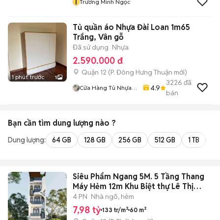
T
Trương Minh Ngọc
Tủ quần áo Nhựa Đài Loan 1m65
Trắng, Vân gỗ
Đã sử dụng
Nhựa
2.590.000 đ
Quận 12
(
P. Đông Hưng Thuận
mới)
1 phút trước
1
3226
đã
4.9
Cửa Hàng Tủ Nhựa
bán
Đài Loan Hoàng
Quân
Bạn cần tìm
dung lượng
nào ?
Dung lượng:
64 GB
128 GB
256 GB
512 GB
1 TB
2 
Siêu Phẩm Ngang 5M. 5 Tầng Thang
Máy Hẻm 12m Khu Biệt thự Lê Thị
Riêng
4 PN
Nhà ngõ, hẻm
7,98 tỷ
133 tr/m²
60 m²