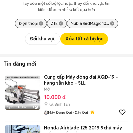
Hãy xóa một số bộ lọc hoặc thay đổi khu vực tìm 
kiếm để xem nhiều kết quả hơn
Điện thoại
ZTE
Nubia RedMagic 10...
Đổi khu vực
Xóa tất cả bộ lọc
Tin đăng mới
Cung cấp Máy đóng đai XQD-19 -
hàng sẳn kho - SLL
Mới
10.000 đ
Q. Bình Tân
1 phút trước
2
Máy Đóng Đai - Dây Đai
Honda Airblade 125 2019 9chủ máy