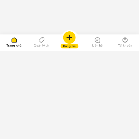
Trang chủ
Quản lý tin
Liên hệ
Tài khoản
Đăng tin
109.000 Bình chọn
Tải ứng dụng Chợ Tốt
Về Chợ Tốt
Quy chế sàn
Chính sách bảo mật
Giải quyết tranh chấp
CÔNG TY TNHH CHỢ TỐT - Người đại diện theo pháp luật: