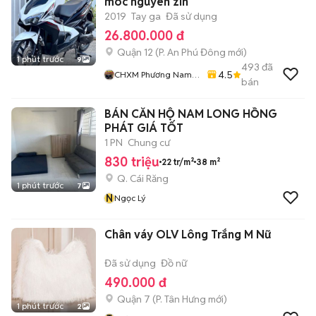
móc nguyên zin
2019
Tay ga
Đã sử dụng
26.800.000 đ
Quận 12
(
P. An Phú Đông
mới)
1 phút trước
9
493
đã
4.5
CHXM Phương Nam
bán
Chuyên Bán Xe Trả
Góp
BÁN CĂN HỘ NAM LONG HỒNG
PHÁT GIÁ TỐT
1 PN
Chung cư
830 triệu
22 tr/m²
38 m²
Q. Cái Răng
1 phút trước
7
N
Ngọc Lý
Chân váy OLV Lông Trắng M Nữ
Đã sử dụng
Đồ nữ
490.000 đ
Quận 7
(
P. Tân Hưng
mới)
1 phút trước
2