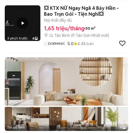
💥 KTX NỮ Ngay Ngã 4 Bảy Hiền -
Bao Trọn Gói - Tiện Nghi💥
Nội thất đầy đủ
1,65 triệu/tháng
30 m²
Q. Tân Bình
(
P. Tân Sơn Nhất
mới)
3 phút trước
8
5.0
4
đã bán
DORMINIC
Tin ưu tiên
11
+
2