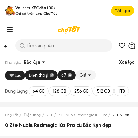
Voucher KFC đến 100k
Tải app
Chỉ có trên app Chợ Tốt
Khu vực:
Bắc Kạn
Xoá lọc
Điện thoại
67
Giá
Lọc
Dung lượng:
64 GB
128 GB
256 GB
512 GB
1 TB
2 
Chợ Tốt
Điện thoại
ZTE
ZTE Nubia RedMagic 10S Pro
ZTE Nubia Red
0 Zte Nubia Redmagic 10s Pro cũ Bắc Kạn đẹp