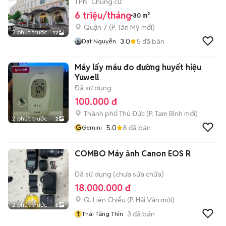
1 PN
Chung cư
6 triệu/tháng
30 m²
Quận 7
(
P. Tân Mỹ
mới)
2 phút trước
12
3.0
5
đã bán
Đạt Nguyễn
Máy lấy máu đo đường huyết hiệu
Yuwell
Đã sử dụng
100.000 đ
Thành phố Thủ Đức
(
P. Tam Bình
mới)
2 phút trước
2
G
5.0
8
đã bán
Gemini
COMBO Máy ảnh Canon EOS R
Đã sử dụng (chưa sửa chữa)
18.000.000 đ
Q. Liên Chiểu
(
P. Hải Vân
mới)
2 phút trước
6
t
3
đã bán
Thái Tăng Thìn