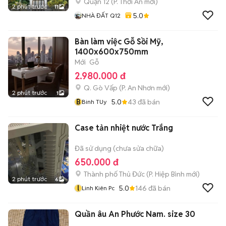
Quận 12
(
P. Thới An
mới)
2 phút trước
11
5.0
NHÀ ĐẤT Q12
Bàn làm việc Gỗ Sồi Mỹ,
1400x600x750mm
Mới
Gỗ
2.980.000 đ
Q. Gò Vấp
(
P. An Nhơn
mới)
2 phút trước
1
B
5.0
43
đã bán
Binh TUy
Case tản nhiệt nước Trắng
Đã sử dụng (chưa sửa chữa)
650.000 đ
Thành phố Thủ Đức
(
P. Hiệp Bình
mới)
2 phút trước
6
l
5.0
146
đã bán
Linh Kiên Pc
Quần âu An Phước Nam. size 30