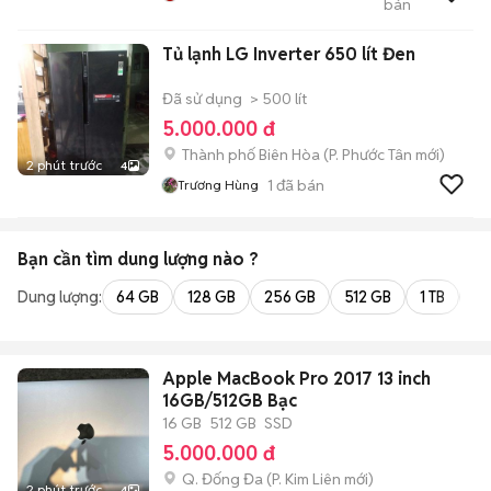
bán
LaptopMD.vn Giá SV,
Chất Lượng, Uy Tín.
Tủ lạnh LG Inverter 650 lít Đen
Đã sử dụng
> 500 lít
5.000.000 đ
Thành phố Biên Hòa
(
P. Phước Tân
mới)
2 phút trước
4
1
đã bán
Trương Hùng
Bạn cần tìm
dung lượng
nào ?
Dung lượng:
64 GB
128 GB
256 GB
512 GB
1 TB
2 
Apple MacBook Pro 2017 13 inch
16GB/512GB Bạc
16 GB
512 GB
SSD
5.000.000 đ
Q. Đống Đa
(
P. Kim Liên
mới)
2 phút trước
4