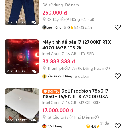
Đã sử dụng
Đồ nam
250.000 đ
Q. Tây Hồ
(
P. Hồng Hà
mới)
2 phút trước
5
5.0
84
đã bán
Lưu Hùng
Máy tính để bàn i7 12700KF RTX
4070 16GB 1TB 2K
Intel Core i7
16 GB
1 TB
SSD
33.333.333 đ
Thành phố Dĩ An
(
P. Đông Hòa
mới)
2 phút trước
3
T
5
đã bán
Trần Quốc Hưng
Dell Precision 7560 i7
11850H 16/512 RTX A2000 USA
Intel Core i7
16 GB
512 GB
SSD
17.000.000 đ
Q. Cầu Giấy
(
P. Phú Diễn
mới)
2 phút trước
6
31
đã
4.8
Cửa Hàng