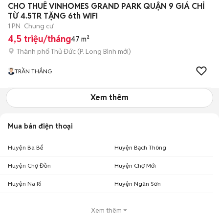
CHO THUÊ VINHOMES GRAND PARK QUẬN 9 GIÁ CHỈ
TỪ 4.5TR TẶNG 6th WIFI
1 PN
Chung cư
4,5 triệu/tháng
47 m²
Thành phố Thủ Đức
(
P. Long Bình
mới)
TRẦN THẮNG
Xem thêm
Mua bán điện thoại
Huyện Ba Bể
Huyện Bạch Thông
Huyện Chợ Đồn
Huyện Chợ Mới
Huyện Na Rì
Huyện Ngân Sơn
Xem thêm