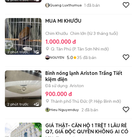
1
đã bán
Quang Luxthumua
MUA MI KHƯỚU
Chim Khướu
Chim lớn (từ 3 tháng tuổi)
1.000.000 đ
Q. Tân Phú
(
P. Tân Sơn Nhì
mới)
2 phút trước
1
5.0
35
đã bán
NGUYEN
Bình nóng lạnh Ariston Trắng Tiết
kiệm điện
Đã sử dụng
Ariston
900.000 đ
Thành phố Thủ Đức
(
P. Hiệp Bình
mới)
2 phút trước
4
2
đã bán
Hieu Nguyenduy
GIÁ THẬT- CĂN HỘ 1 TRỆT 1 LẦU RẺ
Q7, GIÁ ĐỘC QUYỀN KHÔNG AI CÓ