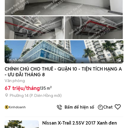
Tin nổi bật
3
CHÍNH CHỦ CHO THUÊ - QUẬN 10 - TIỆN TÍCH HẠNG A
- ƯU ĐÃI THÁNG 8
Văn phòng
67 triệu/tháng
135 m²
Phường 14
(
P. Diên Hồng
mới)
K
Bấm để hiện số
Chat
Kinhdoanh
Nissan X-Trail 2.5SV 2017 Xanh đen