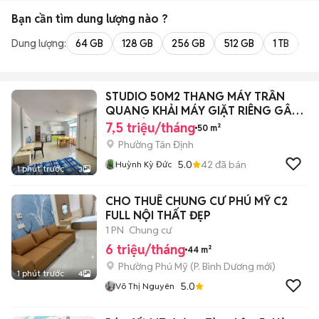
Bạn cần tìm
dung lượng
nào ?
Dung lượng:
64 GB
128 GB
256 GB
512 GB
1 TB
2 
STUDIO 50M2 THANG MÁY TRẦN
QUANG KHẢI MÁY GIẶT RIÊNG GÂN
CHỢ TÂN ĐỊNH
7,5 triệu/tháng
50 m²
Phường Tân Định
5.0
42
đã bán
Huỳnh Kỳ Đức
1 phút trước
3
CHO THUÊ CHUNG CƯ PHÚ MỸ C2
FULL NỘI THẤT ĐẸP
1 PN
Chung cư
6 triệu/tháng
44 m²
Phường Phú Mỹ
(
P. Bình Dương
mới)
1 phút trước
4
5.0
Võ Thị Nguyên