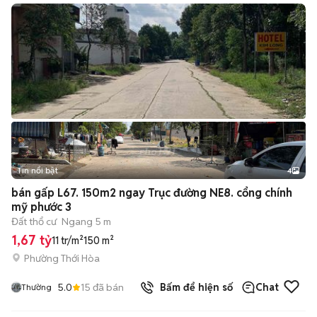
Tin nổi bật
4
bán gấp L67. 150m2 ngay Trục đường NE8. cổng chính
mỹ phước 3
Đất thổ cư
Ngang 5 m
1,67 tỷ
11 tr/m²
150 m²
Phường Thới Hòa
5.0
15
đã bán
Bấm để hiện số
Chat
Thường