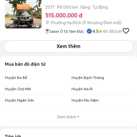
2017
98.000 km
Xăng
Tự động
515.000.000 đ
Phường Hạ Đình
(
P. Khương Đình
mới)
1 phút trước
20
4.5
46
đã bán
Salon Ô Tô Tâm Đức
Xem thêm
Mua bán đồ điện tử
Huyện Ba Bể
Huyện Bạch Thông
Huyện Chợ Mới
Huyện Na Rì
Huyện Ngân Sơn
Huyện Pác Nặm
Xem thêm
Tiện ích