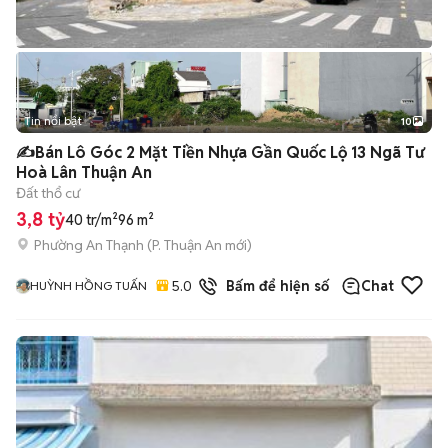
Tin nổi bật
10
+
2
✍️Bán Lô Góc 2 Mặt Tiền Nhựa Gần Quốc Lộ 13 Ngã Tư
Hoà Lân Thuận An
Đất thổ cư
3,8 tỷ
40 tr/m²
96 m²
Phường An Thạnh
(
P. Thuận An
mới)
5.0
3
đã bán
Bấm để hiện số
Chat
HUỲNH HỒNG TUẤN