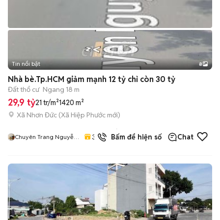
Tin nổi bật
8
+
2
Nhà bè.Tp.HCM giảm mạnh 12 tỷ chỉ còn 30 tỷ
Đất thổ cư
Ngang 18 m
29,9 tỷ
21 tr/m²
1420 m²
Xã Nhơn Đức
(
Xã Hiệp Phước
mới)
7
đã
3.6
Bấm để hiện số
Chat
Chuyên Trang Nguyễn
bán
Văn Quyết