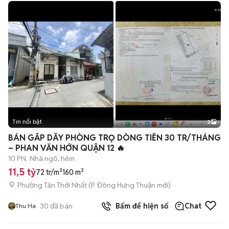
Tin nổi bật
2
BÁN GẤP DÃY PHÒNG TRỌ DÒNG TIỀN 30 TR/THÁNG
– PHAN VĂN HỚN QUẬN 12 🔥
10 PN
Nhà ngõ, hẻm
11,5 tỷ
72 tr/m²
160 m²
Phường Tân Thới Nhất
(
P. Đông Hưng Thuận
mới)
30
đã bán
Bấm để hiện số
Chat
Thu Ha