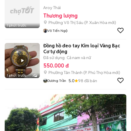
Aroy Thái
Thương lượng
Phường Võ Thị Sáu
(
P. Xuân Hòa
mới)
1 phút trước
Võ Tiến Ngộ
Đồng hồ đeo tay Kim loại Vàng Bạc
Cơ tự động
Đã sử dụng
Cả nam và nữ
550.000 đ
Phường Tân Thành
(
P. Phú Thọ Hòa
mới)
1 phút trước
3
5.0
98
đã bán
Dương Trần