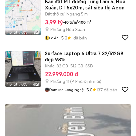
Bán đất MT đường Tùng Lâm 5, Hòa
Xuân, DT 5x20m, sát siêu thị Aeon
Đất thổ cư
Ngang 5 m
3,99 tỷ
40 tr/m²
100 m²
Phường Hòa Xuân
1 phút trước
3
L
5.0
1
đã bán
Lê Ân
Surface Laptop 6 Ultra 7 32/512GB
đẹp 98%
Khác
32 GB
512 GB
SSD
22.999.000 đ
Phường 11
(
P. Phú Định
mới)
1 phút trước
6
5.0
137
đã bán
Đam Mê Công Nghệ