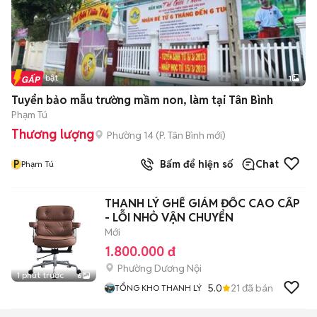
Tin nổi bật
1
Tuyển bảo mẫu trường mầm non, làm tại Tân Bình
Phạm Tú
Thương lượng
Phường 14
(
P. Tân Bình
mới)
P
Bấm để hiện số
Chat
Phạm Tú
THANH LÝ GHẾ GIÁM ĐỐC CAO CẤP
- LỖI NHỎ VẬN CHUYỂN
Mới
1.800.000 đ
Phường Dương Nội
1 phút trước
6
5.0
21
đã bán
TỔNG KHO THANH LÝ