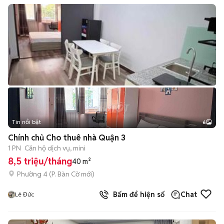
Tin nổi bật
6
+
2
Chính chủ Cho thuê nhà Quận 3
1 PN
Căn hộ dịch vụ, mini
8,5 triệu/tháng
40 m²
Phường 4
(
P. Bàn Cờ
mới)
Bấm để hiện số
Chat
Lê Đức