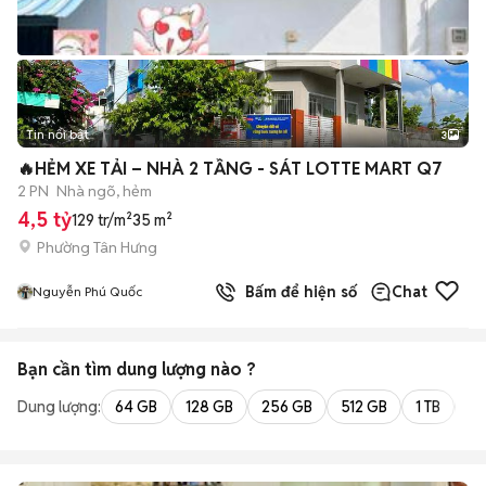
Tin nổi bật
3
🔥HẺM XE TẢI – NHÀ 2 TẦNG - SÁT LOTTE MART Q7
2 PN
Nhà ngõ, hẻm
4,5 tỷ
129 tr/m²
35 m²
Phường Tân Hưng
Bấm để hiện số
Chat
Nguyễn Phú Quốc
Bạn cần tìm
dung lượng
nào ?
Dung lượng:
64 GB
128 GB
256 GB
512 GB
1 TB
2 