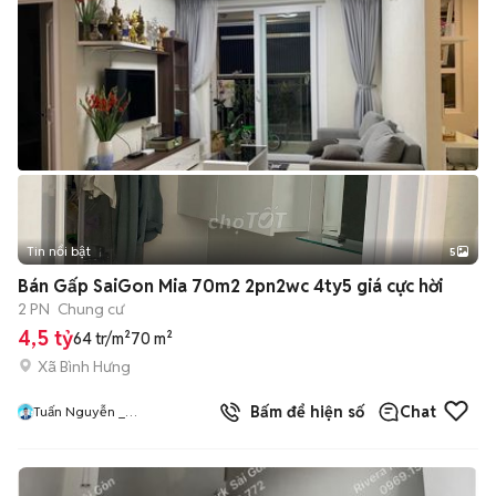
Tin nổi bật
5
Bán Gấp SaiGon Mia 70m2 2pn2wc 4ty5 giá cực hời
2 PN
Chung cư
4,5 tỷ
64 tr/m²
70 m²
Xã Bình Hưng
Bấm để hiện số
Chat
Tuấn Nguyễn _
NEWHOUSEGROUP