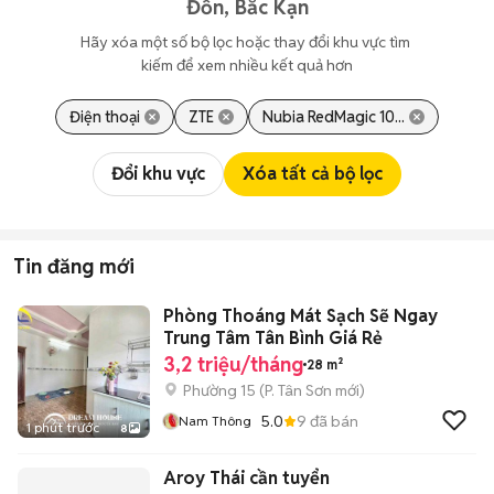
Đồn, Bắc Kạn
Hãy xóa một số bộ lọc hoặc thay đổi khu vực tìm 
kiếm để xem nhiều kết quả hơn
Điện thoại
ZTE
Nubia RedMagic 10...
Đổi khu vực
Xóa tất cả bộ lọc
Tin đăng mới
Phòng Thoáng Mát Sạch Sẽ Ngay
Trung Tâm Tân Bình Giá Rẻ
3,2 triệu/tháng
28 m²
Phường 15
(
P. Tân Sơn
mới)
5.0
9
đã bán
Nam Thông
1 phút trước
8
Aroy Thái cần tuyển