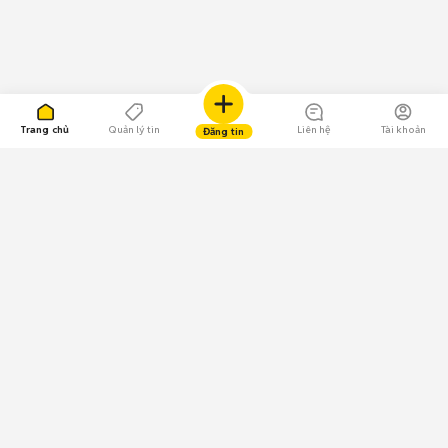
Trang chủ
Quản lý tin
Liên hệ
Tài khoản
Đăng tin
109.000 Bình chọn
Tải ứng dụng Chợ Tốt
Về Chợ Tốt
Quy chế sàn
Chính sách bảo mật
Giải quyết tranh chấp
CÔNG TY TNHH CHỢ TỐT - Người đại diện theo pháp luật:
Nguyễn Trọng Tấn; GPDKKD: 0312120782 do Sở KH & ĐT TP.HCM cấp ngày