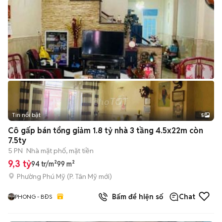
Tin nổi bật
5
Cô gấp bán tổng giảm 1.8 tỷ nhà 3 tầng 4.5x22m còn
7.5ty
5 PN
Nhà mặt phố, mặt tiền
9,3 tỷ
94 tr/m²
99 m²
Phường Phú Mỹ
(
P. Tân Mỹ
mới)
Bấm để hiện số
Chat
PHONG - BĐS