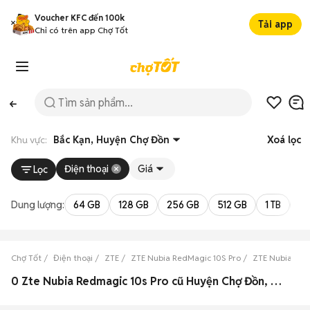
Voucher KFC đến 100k
Tải app
Chỉ có trên app Chợ Tốt
Khu vực:
Bắc Kạn, Huyện Chợ Đồn
Xoá lọc
Điện thoại
Giá
Lọc
Dung lượng:
64 GB
128 GB
256 GB
512 GB
1 TB
2 
Chợ Tốt
Điện thoại
ZTE
ZTE Nubia RedMagic 10S Pro
ZTE Nubia Red
0 Zte Nubia Redmagic 10s Pro cũ Huyện Chợ Đồn, Bắc Kạn đẹp