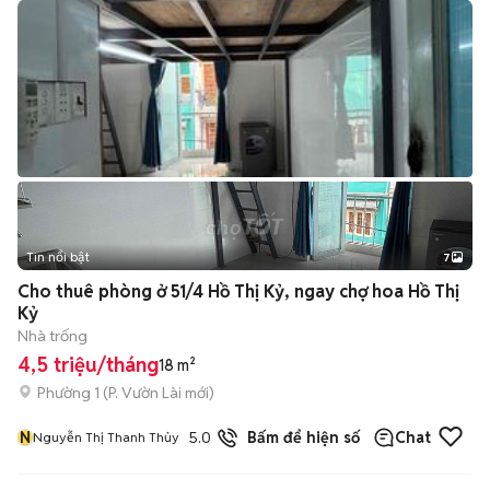
Tin nổi bật
7
+
2
Cho thuê phòng ở 51/4 Hồ Thị Kỷ, ngay chợ hoa Hồ Thị
Kỷ
Nhà trống
4,5 triệu/tháng
18 m²
Phường 1
(
P. Vườn Lài
mới)
N
5.0
Bấm để hiện số
Chat
Nguyễn Thị Thanh Thủy