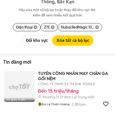
Thông, Bắc Kạn
Hãy xóa một số bộ lọc hoặc thay đổi khu vực tìm 
kiếm để xem nhiều kết quả hơn
Điện thoại
ZTE
Nubia RedMagic 10...
Đổi khu vực
Xóa tất cả bộ lọc
Tin đăng mới
TUYỂN CÔNG NHÂN MAY CHĂN GA
GỐI NỆM
CÔNG TY TNHH SX TM XNK TENSILK
Đến 15 triệu/tháng
Phường 13
(
P. Bình Lợi Trung
mới)
30 giây trước
B
2
đã bán
Bùi Lê Thiên Hoàng