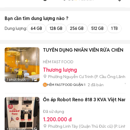
Bạn cần tìm
dung lượng
nào ?
Dung lượng:
64 GB
128 GB
256 GB
512 GB
1 TB
2 
TUYỂN DỤNG NHÂN VIÊN RỬA CHÉN
HẺM FAST FOOD
Thương lượng
Phường Nguyễn Cư Trinh
(
P. Cầu Ông Lãnh
mớ
1 phút trước
5
2
đã bán
HẺM FASTFOOD QUẬN 1
Ổn áp Robot Reno 818 3 KVA Việt Nam
Đã sử dụng
1.200.000 đ
Phường Linh Tây (Quận Thủ Đức cũ)
(
P. Linh 
1 phút trước
5