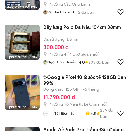
Phường Cầu Ông Lãnh
44 giây trước
12
2
đã bán
Văn Tài HiFriendz
Dây lưng Polo Da Nâu 104cm 38mm
Đã sử dụng
Đồ nam
300.000 đ
Phường 4
(
P. Chợ Quán
mới)
1 phút trước
3
4.0
235
đã bán
Ngọc Đồ Si Tuyển
✨Google Pixel 10 Quốc tế 128GB Đen
99%
Dòng khác
128 GB
4-6 tháng
11.790.000 đ
Phường Hồ Nam
(
P. Lê Chân
mới)
1 phút trước
6
279
đã
4.8
444 Tô Hiệu Hải
bán
Phòng OK Mobile
Apple AirPods Pro Trắng Đã sử dụng