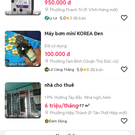
950.000 đ
Phường Thanh Trì
(
P. Vĩnh Hưng
mới)
1 phút trước
4
5.0
3
đã bán
Ly Le
Máy bơm mini KOREA Đen
Đã sử dụng
100.000 đ
Phường Tam Bình (Quận Thủ Đức cũ)
1 phút trước
2
5.0
8
đã bán
Lữ Công Thắng
nhà cho thuê
1 PN
Hướng Tây Bắc
Nhà ngõ, hẻm
6 triệu/tháng
77 m²
Phường Hiệp Thành
(
P. Tân Thới Hiệp
mới)
1 phút trước
3
Đ
Đàm Dũng