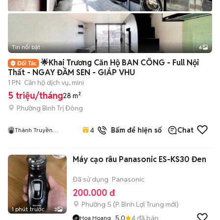
Tin nổi bật
6
+
2
🌟Khai Trương Căn Hộ BAN CÔNG - Full Nội
Thất - NGAY ĐẦM SEN - GIÁP VHU
1 PN
Căn hộ dịch vụ, mini
5 triệu/tháng
28 m²
Phường Bình Trị Đông
1
đã
4.8
Bấm để hiện số
Chat
Thành Truyền
bán
HiFriendz
Máy cạo râu Panasonic ES-KS30 Đen
Đã sử dụng
Panasonic
200.000 đ
Phường 5
(
P. Bình Lợi Trung
mới)
1 phút trước
3
5.0
4
đã bán
Hoa Hoang