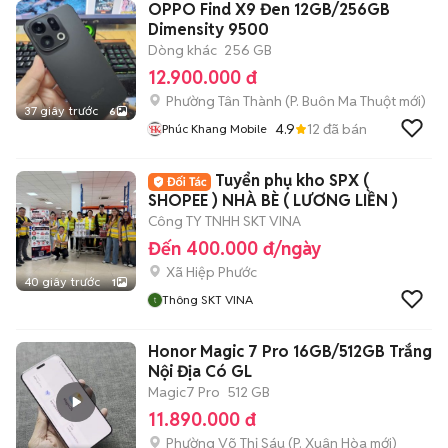
OPPO Find X9 Đen 12GB/256GB
Dimensity 9500
Dòng khác
256 GB
12.900.000 đ
Phường Tân Thành
(
P. Buôn Ma Thuột
mới)
37 giây trước
6
4.9
12
đã bán
Phúc Khang Mobile
Tuyển phụ kho SPX (
SHOPEE ) NHÀ BÈ ( LƯƠNG LIỀN )
Công TY TNHH SKT VINA
Đến 400.000 đ/ngày
Xã Hiệp Phước
40 giây trước
1
Thông SKT VINA
Honor Magic 7 Pro 16GB/512GB Trắng
Nội Địa Có GL
Magic7 Pro
512 GB
11.890.000 đ
Phường Võ Thị Sáu
(
P. Xuân Hòa
mới)