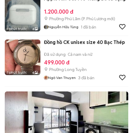
1.200.000 đ
Phường Phú Lãm
(
P. Phú Lương
mới)
1
đã bán
Nguyễn Hữu Tùng
1 phút trước
6
Đồng hồ CK unisex size 40 Bạc Thép
Đã sử dụng
Cả nam và nữ
499.000 đ
Phường Long Tuyền
1 phút trước
6
3
đã bán
Ngô Van Thuyen