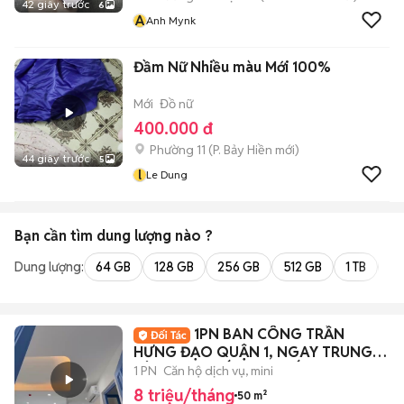
42 giây trước
6
A
Anh Mynk
Đầm Nữ Nhiều màu Mới 100%
Mới
Đồ nữ
400.000 đ
Phường 11
(
P. Bảy Hiền
mới)
44 giây trước
5
l
Le Dung
Bạn cần tìm
dung lượng
nào ?
Dung lượng:
64 GB
128 GB
256 GB
512 GB
1 TB
2 
1PN BAN CÔNG TRẦN
HƯNG ĐẠO QUẬN 1, NGAY TRUNG
TÂM, NỘI THẤT CAO CẤP
1 PN
Căn hộ dịch vụ, mini
8 triệu/tháng
50 m²