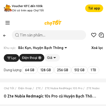
Voucher KFC đến 100k
Tải app
Chỉ có trên app Chợ Tốt
Khu vực:
Bắc Kạn, Huyện Bạch Thông
Xoá lọc
Điện thoại
Giá
Lọc
Dung lượng:
64 GB
128 GB
256 GB
512 GB
1 TB
2 
Chợ Tốt
Điện thoại
ZTE
ZTE Nubia RedMagic 10S Pro
ZTE Nubia Red
0 Zte Nubia Redmagic 10s Pro cũ Huyện Bạch Thông, Bắc Kạn đẹp