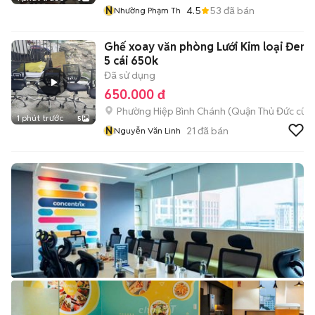
N
4.5
53
đã bán
Nhường Phạm Th
Ghế xoay văn phòng Lưới Kim loại Đen
5 cái 650k
Đã sử dụng
650.000 đ
Phường Hiệp Bình Chánh (Quận Thủ Đức cũ)
1 phút trước
5
N
21
đã bán
Nguyễn Văn Linh