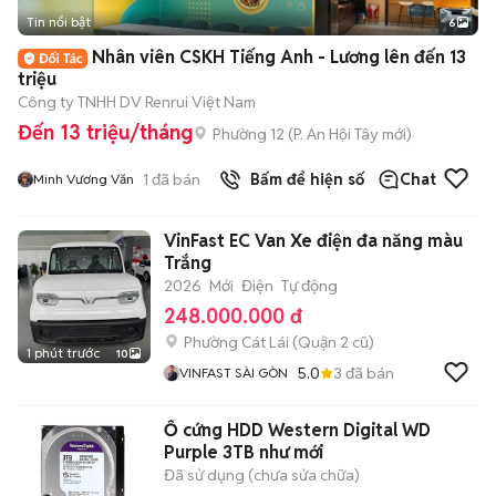
Tin nổi bật
6
+
2
Nhân viên CSKH Tiếng Anh - Lương lên đến 13
triệu
Công ty TNHH DV Renrui Việt Nam
Đến 13 triệu/tháng
Phường 12
(
P. An Hội Tây
mới)
1
đã bán
Bấm để hiện số
Chat
Minh Vương Văn
VinFast EC Van Xe điện đa năng màu
Trắng
2026
Mới
Điện
Tự động
248.000.000 đ
Phường Cát Lái (Quận 2 cũ)
1 phút trước
10
5.0
3
đã bán
VINFAST SÀI GÒN
Ổ cứng HDD Western Digital WD
Purple 3TB như mới
Đã sử dụng (chưa sửa chữa)