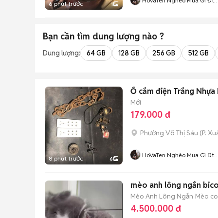
HoVaTen Nghèo Mua Gì Đt
6 phút trước
1
XinCamOn
Bạn cần tìm
dung lượng
nào ?
Dung lượng:
64 GB
128 GB
256 GB
512 GB
Ổ cắm điện Trắng Nhựa 
Mới
179.000 đ
Phường Võ Thị Sáu
(
P. X
HoVaTen Nghèo Mua Gì Đt
8 phút trước
6
XinCamOn
mèo anh lông ngắn bicol
Mèo Anh Lông Ngắn
Mèo con
4.500.000 đ