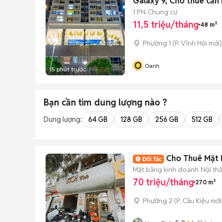
Galaxy 9, Cho thuê căn
1 PN
Chung cư
11,5 triệu/tháng
48 m²
Phường 1
(
P. Vĩnh Hội
mới)
O
Oanh
15 phút trước
Bạn cần tìm
dung lượng
nào ?
Dung lượng:
64 GB
128 GB
256 GB
512 GB
Cho Thuê Mặt 
Mặt bằng kinh doanh
Nội th
70 triệu/tháng
270 m²
Phường 2
(
P. Cầu Kiệu
mới