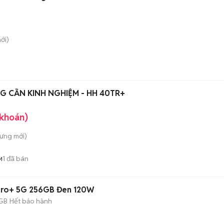
ới)
G CẦN KINH NGHIỆM - HH 40TR+
 khoán)
Hưng
mới)
1
đã bán
M
Pro+ 5G 256GB Đen 120W
GB
Hết bảo hành