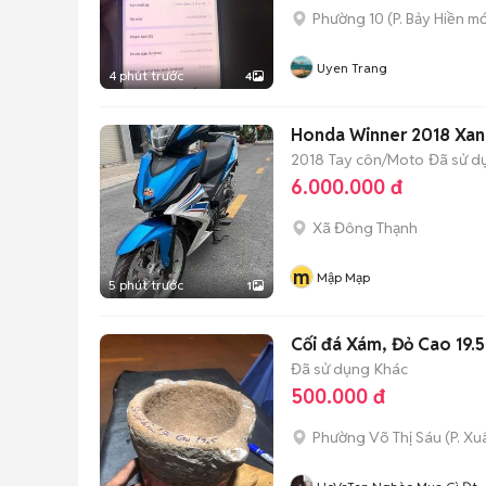
Phường 10
(
P. Bảy Hiền
mớ
Uyen Trang
4 phút trước
4
Honda Winner 2018 Xan
2018
Tay côn/Moto
Đã sử d
6.000.000 đ
Xã Đông Thạnh
m
Mập Mạp
5 phút trước
1
Cối đá Xám, Đỏ Cao 19.
Đã sử dụng
Khác
500.000 đ
Phường Võ Thị Sáu
(
P. X