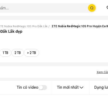
TE Nubia RedMagic 10S Pro Đắk Lắk
ZTE Nubia RedMagic 10S Pro Huyện Ea 
 Đắk Lắk đẹp
1 TB
2 TB
> 2 TB
Xem Cử
Tin có video
Tin mới nhất
Dạng lư