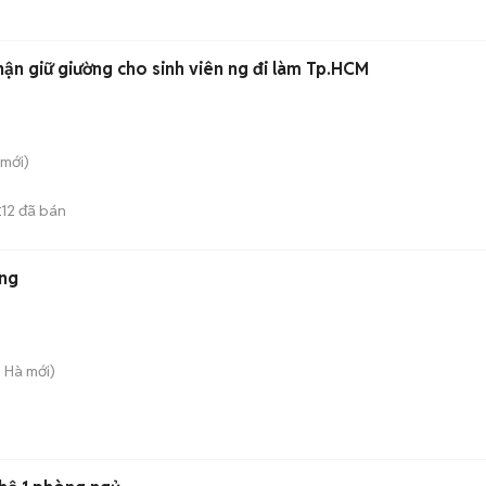
i cao cấp nhận giữ giường cho sinh viên ng đi làm Tp.HCM
mới)
12
đã bán
E
ắng
g Hà
mới)