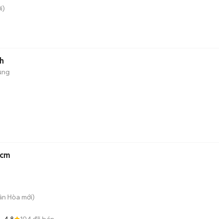
i)
h
ụng
5cm
uân Hòa
mới)
4.8
104
đã bán