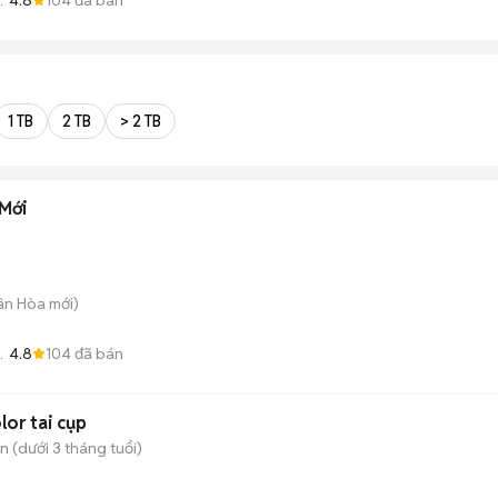
1 TB
2 TB
> 2 TB
Mới
uân Hòa
mới)
4.8
104
đã bán
or tai cụp
 (dưới 3 tháng tuổi)