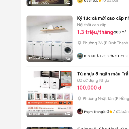
U
5.0
10
đã bán
Uyen
11 phút trước
3
Ký túc xá mớ
Nội thất cao cấp
1,3 triệu/tháng
200 m²
Phường 26
(
P. Bình Thạnh
KTX NHÀ TRỌ SÓNG HOUS
12 phút trước
3
Tủ nhựa 8 ngăn màu Tr
Đã sử dụng
Nhựa
100.000 đ
Phường Nhật Tân
(
P. Hồn
5.0
7
đã bán
Phạm Trang
13 phút trước
5