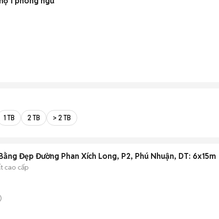
 hộ 1 phòng ngủ
1 TB
2 TB
> 2 TB
Bằng Đẹp Đường Phan Xích Long, P2, Phú Nhuận, DT: 6x15m
ất cao cấp
)