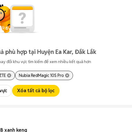
ả phù hợp tại Huyện Ea Kar, Đắk Lắk
hay đổi khu vực tìm kiếm để xem nhiều kết quả hơn
ZTE
Nubia RedMagic 10S Pro
 vực
Xóa tất cả bộ lọc
GB xanh keng