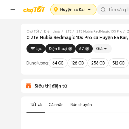
Huyện Ea Kar
Chợ Tốt
Điện thoại
ZTE
ZTE Nubia RedMagic 10S Pro
Z
0 Zte Nubia Redmagic 10s Pro cũ Huyện Ea Kar,
Lọc
Điện thoại
67
Giá
Dung lượng:
64 GB
128 GB
256 GB
512 GB
Siêu thị điện tử
Tất cả
Cá nhân
Bán chuyên