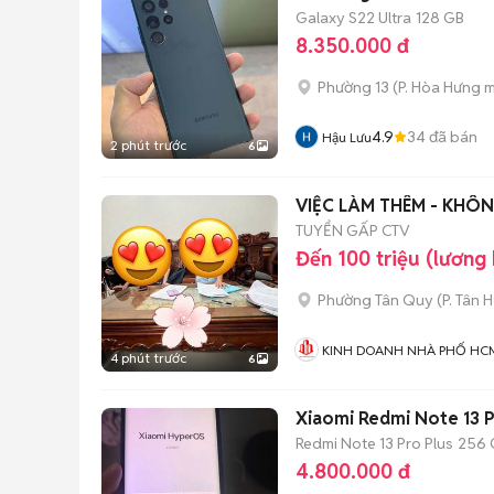
Galaxy S22 Ultra
128 GB
8.350.000 đ
Phường 13
(
P. Hòa Hưng
m
4.9
34
đã bán
Hậu Lưu
2 phút trước
6
VIỆC LÀM THÊM - KHÔN
TUYỂN GẤP CTV
Đến 100 triệu (lương
Phường Tân Quy
(
P. Tân 
KINH DOANH NHÀ PHỐ HC
4 phút trước
6
Xiaomi Redmi Note 13 
Redmi Note 13 Pro Plus
256 
4.800.000 đ