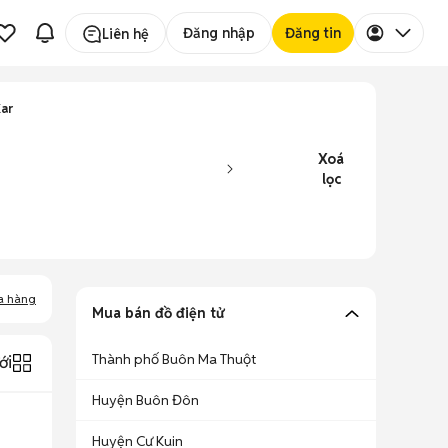
Đăng nhập
Đăng tin
Liên hệ
Kar
Xoá
lọc
a hàng
Mua bán đồ điện tử
Thành phố Buôn Ma Thuột
ới
Huyện Buôn Đôn
Huyện Cư Kuin