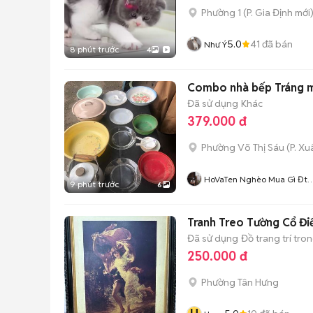
Phường 1
(
P. Gia Định
mới
5.0
41
đã bán
Như Ý
8 phút trước
4
Combo nhà bếp Tráng m
Đã sử dụng
Khác
379.000 đ
Phường Võ Thị Sáu
(
P. X
HoVaTen Nghèo Mua Gì Đt
9 phút trước
6
XinCamOn
Tranh Treo Tường Cổ Đ
Đã sử dụng
Đồ trang trí tro
250.000 đ
Phường Tân Hưng