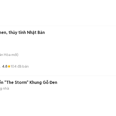
)
en, thủy tinh Nhật Bản
uân Hòa
mới)
4.8
104
đã bán
iển "The Storm" Khung Gỗ Đen
ng nhà