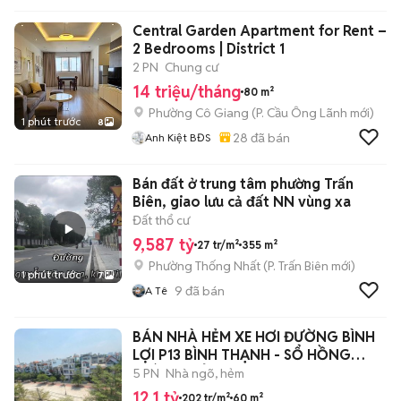
Central Garden Apartment for Rent –
2 Bedrooms | District 1
2 PN
Chung cư
14 triệu/tháng
80 m²
Phường Cô Giang
(
P. Cầu Ông Lãnh
mới)
1 phút trước
8
28
đã bán
Anh Kiệt BĐS
Bán đất ở trung tâm phường Trấn
Biên, giao lưu cả đất NN vùng xa
Đất thổ cư
9,587 tỷ
27 tr/m²
355 m²
Phường Thống Nhất
(
P. Trấn Biên
mới)
1 phút trước
7
9
đã bán
A Tê
BÁN NHÀ HẺM XE HƠI ĐƯỜNG BÌNH
LỢI P13 BÌNH THẠNH - SỔ HỒNG
CHÍNH CHỦ
5 PN
Nhà ngõ, hẻm
12,1 tỷ
202 tr/m²
60 m²