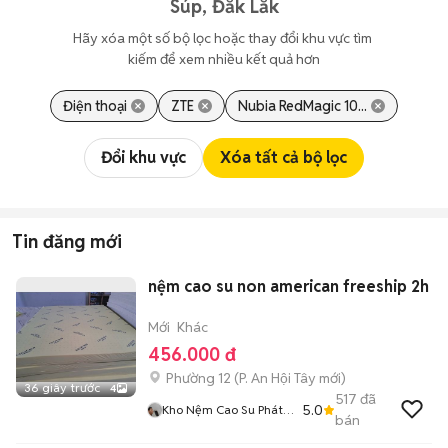
Súp, Đắk Lắk
Hãy xóa một số bộ lọc hoặc thay đổi khu vực tìm 
kiếm để xem nhiều kết quả hơn
Điện thoại
ZTE
Nubia RedMagic 10...
Đổi khu vực
Xóa tất cả bộ lọc
Tin đăng mới
nệm cao su non american freeship 2h
Mới
Khác
456.000 đ
Phường 12
(
P. An Hội Tây
mới)
36 giây trước
4
517
đã
5.0
Kho Nệm Cao Su Phát
bán
Tài