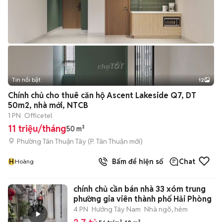
Tin nổi bật
12
+
2
Chính chủ cho thuê căn hộ Ascent Lakeside Q7, DT
50m2, nhà mới, NTCB
1 PN
Officetel
11 triệu/tháng
50 m²
Phường Tân Thuận Tây
(
P. Tân Thuận
mới)
H
Bấm để hiện số
Chat
Hoàng
chính chủ cần bán nhà 33 xóm trung
phường gia viên thành phố Hải Phòng
4 PN
Hướng Tây Nam
Nhà ngõ, hẻm