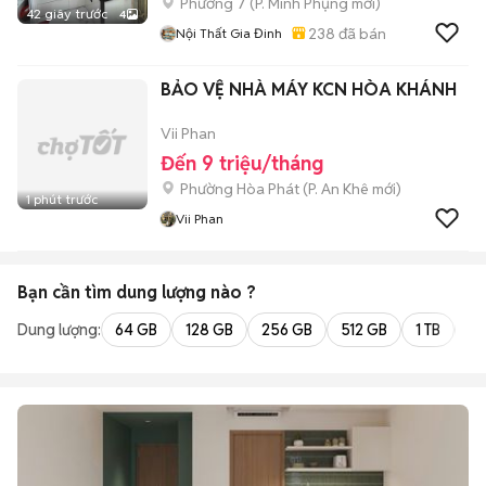
Phường 7
(
P. Minh Phụng
mới)
42 giây trước
4
238
đã bán
Nội Thất Gia Đinh
BẢO VỆ NHÀ MÁY KCN HÒA KHÁNH
Vii Phan
Đến 9 triệu/tháng
Phường Hòa Phát
(
P. An Khê
mới)
1 phút trước
Vii Phan
Bạn cần tìm
dung lượng
nào ?
Dung lượng:
64 GB
128 GB
256 GB
512 GB
1 TB
2 