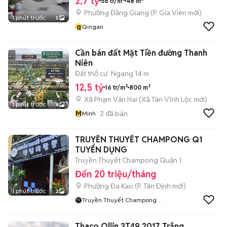
2,7 tỷ
56 tr/m²
48 m²
Phường Đằng Giang
(
P. Gia Viên
mới)
1 phút trước
5
q
Qingan
Cần bán đất Mặt Tiền đường Thanh
Niên
Đất thổ cư
Ngang 14 m
12,5 tỷ
16 tr/m²
800 m²
Xã Phạm Văn Hai
(
Xã Tân Vĩnh Lộc
mới)
1 phút trước
4
M
2
đã bán
Minh
TRUYỀN THUYẾT CHAMPONG Q1
TUYỂN DỤNG
Truyền Thuyết Champong Quận 1
Đến 20 triệu/tháng
Phường Đa Kao
(
P. Tân Định
mới)
1 phút trước
2
Truyền Thuyết Champong
Quận 1
Thaco Ollin 3T49 2017 Trắng