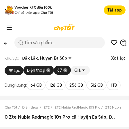
Voucher KFC đến 100k
Tải app
Chỉ có trên app Chợ Tốt
Khu vực:
Đắk Lắk, Huyện Ea Súp
Xoá lọc
Điện thoại
67
Giá
Lọc
Dung lượng:
64 GB
128 GB
256 GB
512 GB
1 TB
2 
Chợ Tốt
Điện thoại
ZTE
ZTE Nubia RedMagic 10S Pro
ZTE Nubia Red
0 Zte Nubia Redmagic 10s Pro cũ Huyện Ea Súp, Đắk Lắk đẹp