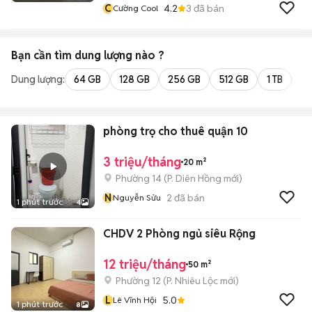
C
4.2
3
đã bán
Cường Cool
Bạn cần tìm
dung lượng
nào ?
Dung lượng:
64 GB
128 GB
256 GB
512 GB
1 TB
2 
phòng trọ cho thuê quận 10
3 triệu/tháng
20 m²
Phường 14
(
P. Diên Hồng
mới)
N
2
đã bán
Nguyễn Sửu
1 phút trước
4
CHDV 2 Phòng ngủ siêu Rộng
12 triệu/tháng
50 m²
Phường 12
(
P. Nhiêu Lộc
mới)
L
5.0
Lê Vĩnh Hội
1 phút trước
8