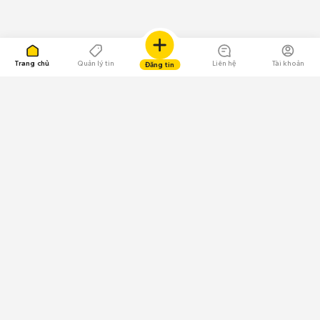
Trang chủ
Quản lý tin
Liên hệ
Tài khoản
Đăng tin
109.000 Bình chọn
Tải ứng dụng Chợ Tốt
Về Chợ Tốt
Quy chế sàn
Chính sách bảo mật
Giải quyết tranh chấp
CÔNG TY TNHH CHỢ TỐT - Người đại diện theo pháp luật:
Nguyễn Trọng Tấn; GPDKKD: 0312120782 do Sở KH & ĐT TP.HCM cấp ngày
11/01/2013;
GPMXH: 185/GP-BTTTT do Bộ Thông tin và Truyền thông