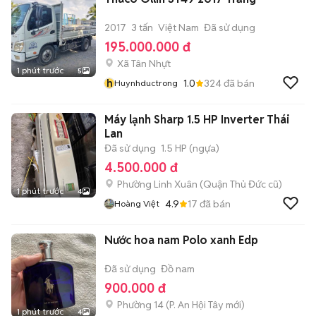
2017
3 tấn
Việt Nam
Đã sử dụng
195.000.000 đ
Xã Tân Nhựt
1 phút trước
5
h
1.0
324
đã bán
Huynhductrong
Máy lạnh Sharp 1.5 HP Inverter Thái
Lan
Đã sử dụng
1.5 HP (ngựa)
4.500.000 đ
Phường Linh Xuân (Quận Thủ Đức cũ)
1 phút trước
4
4.9
17
đã bán
Hoàng Việt
Nước hoa nam Polo xanh Edp
Đã sử dụng
Đồ nam
900.000 đ
Phường 14
(
P. An Hội Tây
mới)
1 phút trước
4