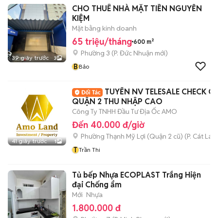
CHO THUÊ NHÀ MẶT TIỀN NGUYỄN
KIỆM
Mặt bằng kinh doanh
65 triệu/tháng
600 m²
Phường 3
(
P. Đức Nhuận
mới)
39 giây trước
3
B
Bảo
TUYỂN NV TELESALE CHECK C
QUẬN 2 THU NHẬP CAO
Công Ty TNHH Đầu Tư Địa Ốc AMO
Đến 40.000 đ/giờ
Phường Thạnh Mỹ Lợi (Quận 2 cũ)
(
P. Cát Lái
m
41 giây trước
1
T
Trần Thi
Tủ bếp Nhựa ECOPLAST Trắng Hiện
đại Chống ẩm
Mới
Nhựa
1.800.000 đ