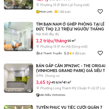
Phường 13
(
P. Bình Lợi Trung
mới)
1 phút trước
10
1
đã bán
Minh Linh
TÌM BẠN NAM Ở GHÉP PHÒNG TẠI LÊ
ĐỨC THỌ 2,2 TRIỆU/ NGƯỜI/ THÁNG
Nội thất đầy đủ
2,2 triệu/tháng
20 m²
Phường 13
(
P. An Hội Đông
mới)
1 phút trước
6
5.0
4
đã bán
Lê Thanh Truyền
BÁN GẤP CĂN 3PN2WC - THE ORIGAMI
(VINHOMES GRAND PARK) GIÁ SIÊU TỐ
3 PN
Chung cư
3,65 tỷ
45 tr/m²
81 m²
Phường Long Thạnh Mỹ (Quận 9 cũ)
(
P. Long
1 phút trước
3
Vân Kiều Vinhomes
TUYỂN PHỤC VỤ TIỆC CƯỚI QUẬN 7