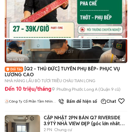
Tin nổi bật
5
[Q2 - THỦ ĐỨC] TUYỂN PHỤ BẾP- PHỤC VỤ
LƯƠNG CAO
NHÀ HÀNG LẨU BÒ TƯƠI TRIỀU CHÂU TIAN LONG
Đến 10 triệu/tháng
Phường Phước Long A (Quận 9 cũ)
Bấm để hiện số
Chat
Công Ty Cổ Phần Tầm Nhìn
Quốc Tế Aladdin
CẬP NHẬT 2PN BÁN Q7 RIVERSIDE
3.9TỶ NHÀ VIEW ĐẸP (góc lớn nhât
73m2)
2 PN
Chung cư