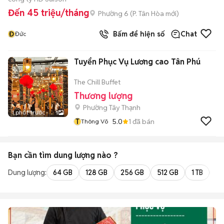
Đến 45 triệu/tháng
Phường 6
(
P. Tân Hòa
mới)
Đ
Bấm để hiện số
Chat
Đức
Tuyển Phục Vụ Lương cao Tân Phú
The Chill Buffet
Thương lượng
Phường Tây Thạnh
1 phút trước
1
T
5.0
1
đã bán
Thông Võ
Bạn cần tìm
dung lượng
nào ?
Dung lượng:
64 GB
128 GB
256 GB
512 GB
1 TB
2 