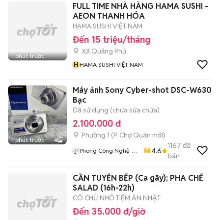
FULL TIME NHÀ HÀNG HAMA SUSHI -
AEON THANH HÓA
HAMA SUSHI VIỆT NAM
Đến 15 triệu/tháng
Xã Quảng Phú
1 phút trước
H
HAMA SUSHI VIỆT NAM
Máy ảnh Sony Cyber-shot DSC-W630
Bạc
Đã sử dụng (chưa sửa chữa)
2.100.000 đ
Phường 1
(
P. Chợ Quán
mới)
1 phút trước
4
1167
đã
4.6
Phong Công Nghệ-
bán
TienTranMobile
CẦN TUYỂN BẾP (Ca gãy); PHA CHẾ
SALAD (16h-22h)
CÔ CHỦ NHỎ TIỆM ĂN NHẬT
Đến 35.000 đ/giờ