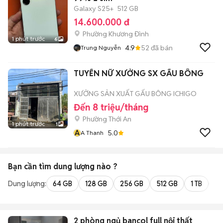
Galaxy S25+
512 GB
14.600.000 đ
Phường Khương Đình
1 phút trước
6
4.9
52
đã bán
Trung Nguyễn
TUYỂN NỮ XƯỞNG SX GẤU BÔNG
XƯỞNG SẢN XUẤT GẤU BÔNG ICHIGO
Đến 8 triệu/tháng
Phường Thới An
1 phút trước
1
A
5.0
A Thanh
Bạn cần tìm
dung lượng
nào ?
Dung lượng:
64 GB
128 GB
256 GB
512 GB
1 TB
2 
2 phòng ngủ bancol full nội thất