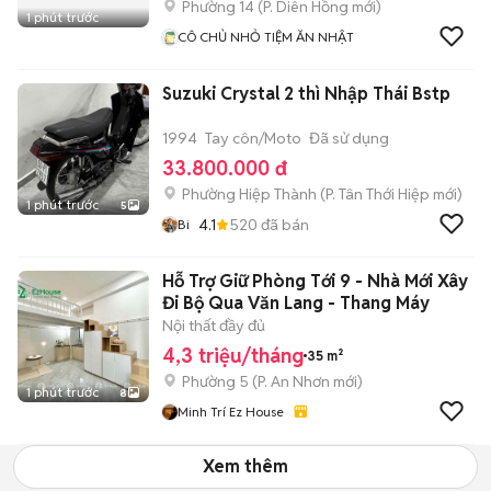
Phường 14
(
P. Diên Hồng
mới)
1 phút trước
CÔ CHỦ NHỎ TIỆM ĂN NHẬT
Suzuki Crystal 2 thì Nhập Thái Bstp
1994
Tay côn/Moto
Đã sử dụng
33.800.000 đ
Phường Hiệp Thành
(
P. Tân Thới Hiệp
mới)
1 phút trước
5
4.1
520
đã bán
Bi
Hỗ Trợ Giữ Phòng Tới 9 - Nhà Mới Xây
Đi Bộ Qua Văn Lang - Thang Máy
Nội thất đầy đủ
4,3 triệu/tháng
35 m²
Phường 5
(
P. An Nhơn
mới)
1 phút trước
8
Minh Trí Ez House
Xem thêm