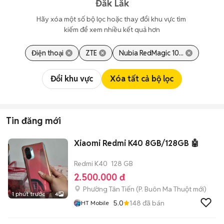
Đắk Lắk
Hãy xóa một số bộ lọc hoặc thay đổi khu vực tìm 
kiếm để xem nhiều kết quả hơn
Điện thoại
ZTE
Nubia RedMagic 10...
Đổi khu vực
Xóa tất cả bộ lọc
Tin đăng mới
Xiaomi Redmi K40 8GB/128GB 🤖
Redmi K40
128 GB
2.500.000 đ
Phường Tân Tiến
(
P. Buôn Ma Thuột
mới)
1 phút trước
4
5.0
148
đã bán
HT Mobile