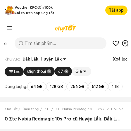
Voucher KFC đến 100k
Tải app
Chỉ có trên app Chợ Tốt
Khu vực:
Đắk Lắk, Huyện Lắk
Xoá lọc
Điện thoại
67
Giá
Lọc
Dung lượng:
64 GB
128 GB
256 GB
512 GB
1 TB
2 
Chợ Tốt
Điện thoại
ZTE
ZTE Nubia RedMagic 10S Pro
ZTE Nubia Red
0 Zte Nubia Redmagic 10s Pro cũ Huyện Lắk, Đắk Lắk đẹp