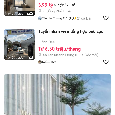
3,99 tỷ
55 tr/m²
73 m²
Phường Phú Thuận
1 phút trước
12
3.0
21
đã bán
Căn Hộ Chung Cư
Tuyển nhân viên tổng hợp bưu cục
Tuấnn Đêê
Từ 6,50 triệu/tháng
Xã Tân Khánh Đông
(
P. Sa Đéc
mới)
1 phút trước
1
Tuấnn Đêê