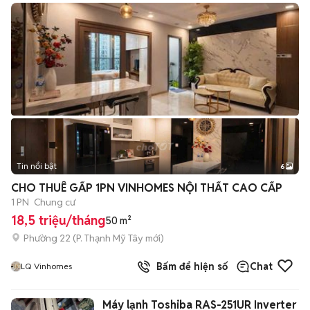
Tin nổi bật
6
+
2
CHO THUÊ GẤP 1PN VINHOMES NỘI THẤT CAO CẤP
1 PN
Chung cư
18,5 triệu/tháng
50 m²
Phường 22
(
P. Thạnh Mỹ Tây
mới)
Bấm để hiện số
Chat
LQ Vinhomes
Máy lạnh Toshiba RAS-251UR Inverter