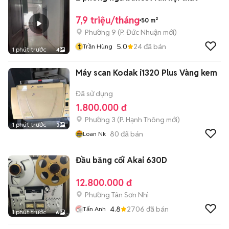
7,9 triệu/tháng
50 m²
Phường 9
(
P. Đức Nhuận
mới)
t
5.0
24
đã bán
Trần Hùng
1 phút trước
4
Máy scan Kodak i1320 Plus Vàng kem
Đã sử dụng
1.800.000 đ
Phường 3
(
P. Hạnh Thông
mới)
1 phút trước
3
80
đã bán
Loan Nk
Đầu băng cối Akai 630D
12.800.000 đ
Phường Tân Sơn Nhì
4.8
2706
đã bán
Tấn Anh
1 phút trước
6