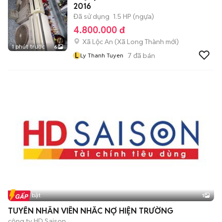
2016
Đã sử dụng
1.5 HP (ngựa)
4.800.000 đ
Xã Lộc An
(
Xã Long Thành
mới)
1 phút trước
6
L
7
đã bán
Ly Thanh Tuyen
Tin nổi bật
1
TUYỂN NHÂN VIÊN NHẮC NỢ HIỆN TRƯỜNG
công ty HD Saison