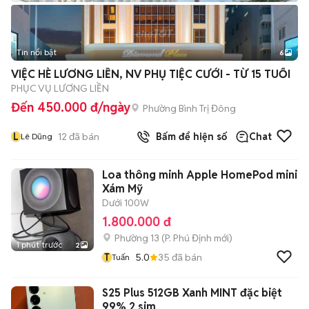
Tin nổi bật
6
+
2
VIỆC HÈ LƯƠNG LIỀN, NV PHỤ TIỆC CƯỚI - TỪ 15 TUỔI
PHỤC VỤ LƯƠNG LIỀN
Đến 450.000 đ/ngày
Phường Bình Trị Đông
L
12
đã bán
Bấm để hiện số
Chat
Lê Dũng
Loa thông minh Apple HomePod mini
Xám Mỹ
Dưới 100W
1.800.000 đ
Phường 13
(
P. Phú Định
mới)
1 phút trước
2
T
5.0
35
đã bán
Tuấn
S25 Plus 512GB Xanh MINT đặc biệt
99% 2 sim