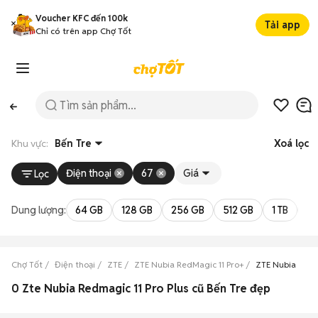
Voucher KFC đến 100k
Tải app
Chỉ có trên app Chợ Tốt
Khu vực:
Bến Tre
Xoá lọc
Điện thoại
67
Giá
Lọc
Dung lượng:
64 GB
128 GB
256 GB
512 GB
1 TB
2 
Chợ Tốt
Điện thoại
ZTE
ZTE Nubia RedMagic 11 Pro+
ZTE Nubia RedM
0 Zte Nubia Redmagic 11 Pro Plus cũ Bến Tre đẹp