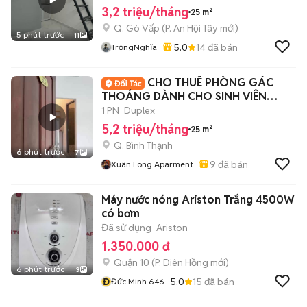
3,2 triệu/tháng
25 m²
Q. Gò Vấp
(
P. An Hội Tây
mới)
5 phút trước
11
5.0
14
đã bán
TrọngNghĩa
CHO THUÊ PHÒNG GÁC
THOÁNG DÀNH CHO SINH VIÊN
HUTECH, GTVT, FTU
1 PN
Duplex
5,2 triệu/tháng
25 m²
Q. Bình Thạnh
6 phút trước
7
9
đã bán
Xuân Long Aparment
Máy nước nóng Ariston Trắng 4500W
có bơm
Đã sử dụng
Ariston
1.350.000 đ
Quận 10
(
P. Diên Hồng
mới)
6 phút trước
3
Đ
5.0
15
đã bán
Đức Minh 646