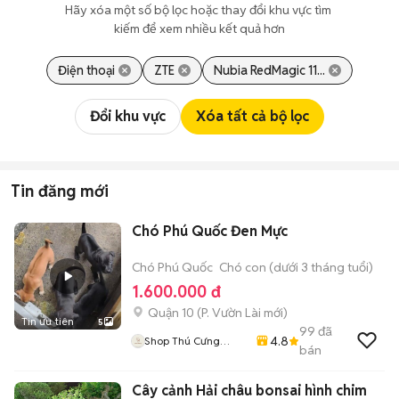
Hãy xóa một số bộ lọc hoặc thay đổi khu vực tìm 
kiếm để xem nhiều kết quả hơn
Điện thoại
ZTE
Nubia RedMagic 11...
Đổi khu vực
Xóa tất cả bộ lọc
Tin đăng mới
Chó Phú Quốc Đen Mực
Chó Phú Quốc
Chó con (dưới 3 tháng tuổi)
1.600.000 đ
Quận 10
(
P. Vườn Lài
mới)
Tin ưu tiên
5
99
đã
4.8
Shop Thú Cưng
bán
PenTa
Cây cảnh Hải châu bonsai hình chim