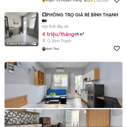
P
4.0
2
đã bán
Phạm Thị Huyền Trang
💥PHÒNG TRỌ GIÁ RẺ BÌNH THẠNH
🏡
Nội thất đầy đủ
4 triệu/tháng
25 m²
Q. Bình Thạnh
5 phút trước
4
Anh Thư