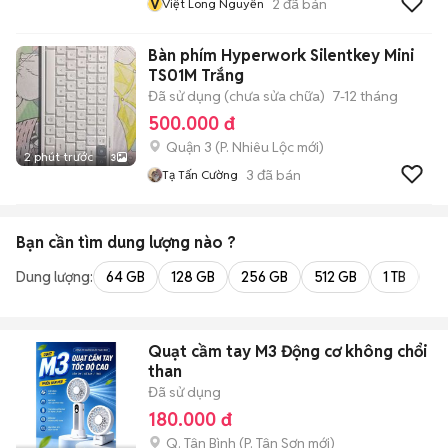
V
2
đã bán
Việt Long Nguyễn
Bàn phím Hyperwork Silentkey Mini
TS01M Trắng
Đã sử dụng (chưa sửa chữa)
7-12 tháng
500.000 đ
Quận 3
(
P. Nhiêu Lộc
mới)
2 phút trước
3
3
đã bán
Tạ Tấn Cường
Bạn cần tìm
dung lượng
nào ?
Dung lượng:
64 GB
128 GB
256 GB
512 GB
1 TB
2 
Quạt cầm tay M3 Động cơ không chổi
than
Đã sử dụng
180.000 đ
Q. Tân Bình
(
P. Tân Sơn
mới)