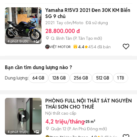
Yamaha R15V3 2021 Đen 30K KM Biển
SG 9 chủ
2021
Tay côn/Moto
Đã sử dụng
28.800.000 đ
Q. Bình Tân
(
P. Tân Tạo
mới)
4 phút trước
9
4.4
454
đã bán
VIỆT MOTOR
Bạn cần tìm
dung lượng
nào ?
Dung lượng:
64 GB
128 GB
256 GB
512 GB
1 TB
2 
PHÒNG FULL NỘI THẤT SÁT NGUYỄN
THÁI SƠN CHO THUÊ
Nội thất cao cấp
4,2 triệu/tháng
25 m²
Quận 12
(
P. An Phú Đông
mới)
4 phút trước
4