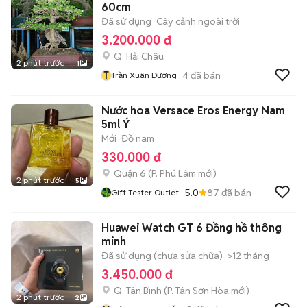
60cm
Đã sử dụng
Cây cảnh ngoài trời
3.200.000 đ
Q. Hải Châu
2 phút trước
1
T
4
đã bán
Trần Xuân Dương
Nước hoa Versace Eros Energy Nam
5ml Ý
Mới
Đồ nam
330.000 đ
Quận 6
(
P. Phú Lâm
mới)
2 phút trước
5
5.0
87
đã bán
Gift Tester Outlet
Huawei Watch GT 6 Đồng hồ thông
minh
Đã sử dụng (chưa sửa chữa)
>12 tháng
3.450.000 đ
Q. Tân Bình
(
P. Tân Sơn Hòa
mới)
2 phút trước
2