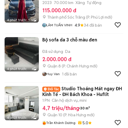
2023
70.000 km
Xăng
Tự động
115.000.000 đ
Thành phố Sóc Trăng
(
P. Phú Lợi
mới)
4 phút trước
5
4.9
34
đã bán
LÂM TUẤN VINH
Bộ sofa da 3 chỗ màu đen
Đã sử dụng
Da
2.000.000 đ
Quận 8
(
P. Chánh Hưng
mới)
4 phút trước
3
1
đã bán
Huy Van
Studio Thoáng Mát ngay ĐH
Kinh Tế - ĐH Bách Khoa - Huflit
1 PN
Căn hộ dịch vụ, mini
4,7 triệu/tháng
30 m²
Quận 10
(
P. Hòa Hưng
mới)
4 phút trước
7
5.0
Trần Khánh Dương