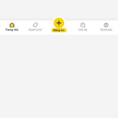
Trang chủ
Quản lý tin
Liên hệ
Tài khoản
Đăng tin
109.000 Bình chọn
Tải ứng dụng Chợ Tốt
Về Chợ Tốt
Quy chế sàn
Chính sách bảo mật
Giải quyết tranh chấp
CÔNG TY TNHH CHỢ TỐT - Người đại diện theo pháp luật:
Nguyễn Trọng Tấn; GPDKKD: 0312120782 do Sở KH & ĐT TP.HCM cấp ngày
11/01/2013;