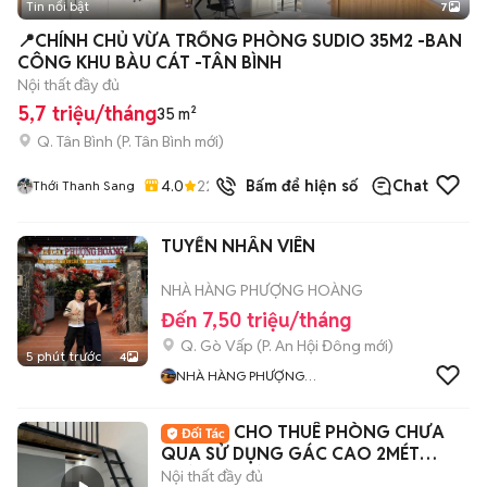
Tin nổi bật
7
+
2
📍CHÍNH CHỦ VỪA TRỐNG PHÒNG SUDIO 35M2 -BAN
CÔNG KHU BÀU CÁT -TÂN BÌNH
Nội thất đầy đủ
5,7 triệu/tháng
35 m²
Q. Tân Bình
(
P. Tân Bình
mới)
4.0
22
đã bán
Bấm để hiện số
Chat
Thới Thanh Sang
TUYỂN NHÂN VIÊN
NHÀ HÀNG PHƯỢNG HOÀNG
Đến 7,50 triệu/tháng
Q. Gò Vấp
(
P. An Hội Đông
mới)
5 phút trước
4
NHÀ HÀNG PHƯỢNG
HOÀNG
CHO THUÊ PHÒNG CHƯA
QUA SỬ DỤNG GÁC CAO 2MÉT
ĐƯỜNG HUỲNH VĂN NGHỆ
Nội thất đầy đủ