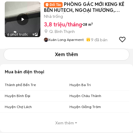
PHÒNG GÁC MỚI KENG KẾ
BÊN HUTECH, NGOẠI THƯƠNG,
GTVT SIÊU HẠT DẺ
Nhà trống
3,8 triệu/tháng
28 m²
Q. Bình Thạnh
6 phút trước
9
9
đã bán
Xuân Long Aparment
Xem thêm
Mua bán điện thoại
Thành phố Bến Tre
Huyện Ba Tri
Huyện Bình Đại
Huyện Châu Thành
Huyện Chợ Lách
Huyện Giồng Trôm
Xem thêm