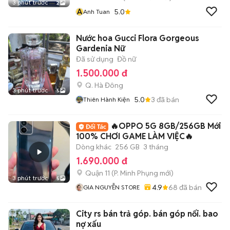
3 phút trước
2
A
5.0
Anh Tuan
Nước hoa Gucci Flora Gorgeous
Gardenia Nữ
Đã sử dụng
Đồ nữ
1.500.000 đ
Q. Hà Đông
3 phút trước
5
5.0
3
đã bán
Thiên Hành Kiện
🔥OPPO 5G 8GB/256GB Mới
100% CHƠI GAME LÀM VIỆC🔥
Dòng khác
256 GB
3 tháng
1.690.000 đ
Quận 11
(
P. Minh Phụng
mới)
3 phút trước
5
4.9
68
đã bán
GIA NGUYỄN STORE
City rs bán trả góp. bán góp nối. bao
nợ xấu