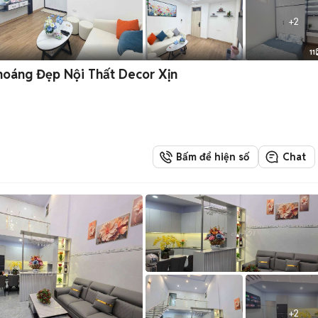
+
2
11
Thoáng Đẹp Nội Thất Decor Xịn
Bấm để hiện số
Chat
+
2