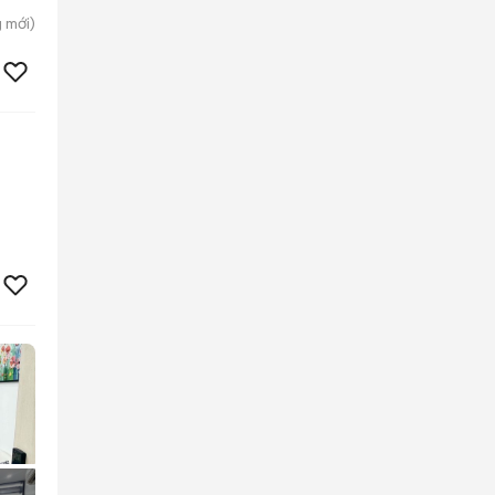
g
mới)