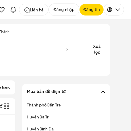
Đăng nhập
Đăng tin
Liên hệ
 Thành
Xoá
lọc
a hàng
Mua bán đồ điện tử
Thành phố Bến Tre
ới
Huyện Ba Tri
Huyện Bình Đại