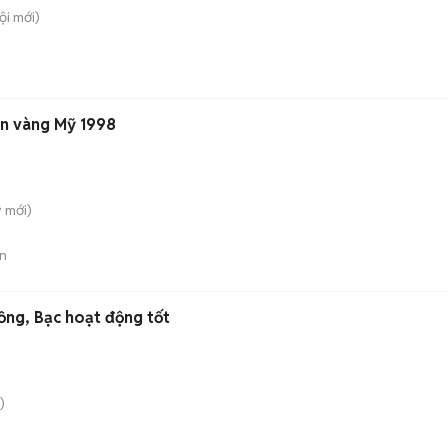
ội
mới)
iện vàng Mỹ 1998
̃
mới)
n
ồng, Bạc hoạt động tốt
)