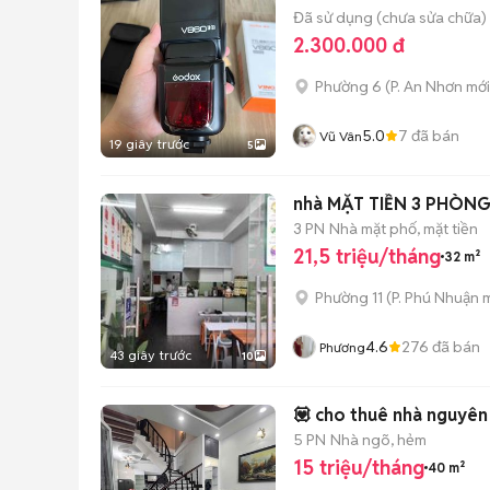
Đã sử dụng (chưa sửa chữa)
2.300.000 đ
Phường 6
(
P. An Nhơn
mới
5.0
7
đã bán
Vũ Vân
19 giây trước
5
nhà MẶT TIỀN 3 PHÒNG
3 PN
Nhà mặt phố, mặt tiền
21,5 triệu/tháng
32 m²
Phường 11
(
P. Phú Nhuận
m
4.6
276
đã bán
Phương
43 giây trước
10
💟 cho thuê nhà nguyên 
5 PN
Nhà ngõ, hẻm
15 triệu/tháng
40 m²