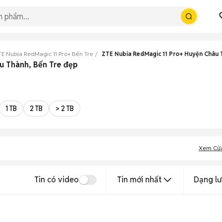
E Nubia RedMagic 11 Pro+ Bến Tre
ZTE Nubia RedMagic 11 Pro+ Huyện Châu
u Thành, Bến Tre đẹp
1 TB
2 TB
> 2 TB
Xem Cử
Tin có video
Tin mới nhất
Dạng lư