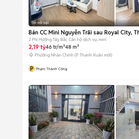
Tin nổi bật
Bán CC Mini Nguyễn Trãi sau Royal City, 
2 PN
Hướng Tây Bắc
Căn hộ dịch vụ, mini
2,19 tỷ
46 tr/m²
48 m²
Phường Nhân Chính
(
P. Thanh Xuân
mới)
P
Phạm Thành Công