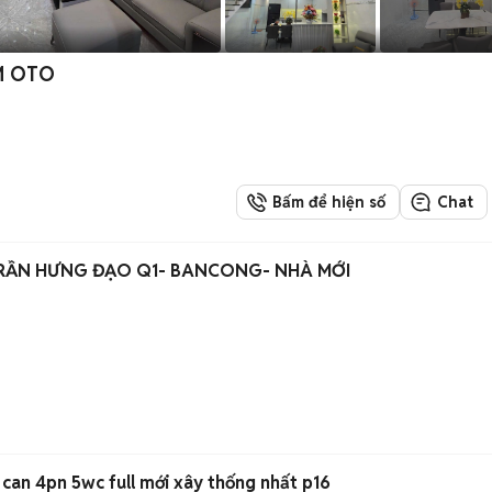
M OTO
Bấm để hiện số
Chat
RẦN HƯNG ĐẠO Q1- BANCONG- NHÀ MỚI
can 4pn 5wc full mới xây thống nhất p16