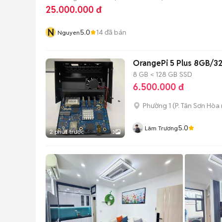
25.000.000 đ
N
5.0
14
đã bán
Nguyen
OrangePi 5 Plus 8GB/3
8 GB
< 128 GB
SSD
6.500.000 đ
Phường 1
(
P. Tân Sơn Hòa
5.0
Lâm Trương
2 phút trước
3