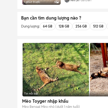
Nhi Lê
1 phút trước
5
Bạn cần tìm
dung lượng
nào ?
Dung lượng:
64 GB
128 GB
256 GB
512 GB
Tin nổi bật
Mèo Toyger nhập khẩu
Mèo Bengal
Mèo nhỏ (dưới 1 năm tuổi)