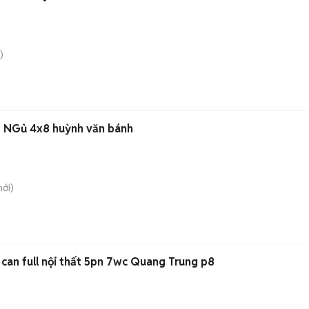
)
 NGủ 4x8 huỳnh văn bánh
ới)
can full nội thất 5pn 7wc Quang Trung p8