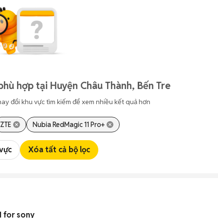
phù hợp tại Huyện Châu Thành, Bến Tre
hay đổi khu vực tìm kiếm để xem nhiều kết quả hơn
ZTE
Nubia RedMagic 11 Pro+
 vực
Xóa tất cả bộ lọc
 for sony