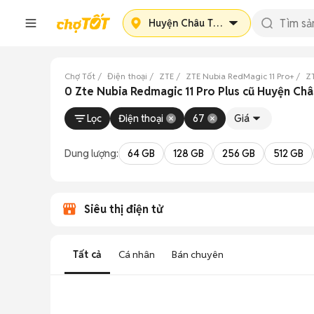
Huyện Châu Thành
Chợ Tốt
Điện thoại
ZTE
ZTE Nubia RedMagic 11 Pro+
ZT
0 Zte Nubia Redmagic 11 Pro Plus cũ Huyện Châ
Lọc
Điện thoại
67
Giá
Dung lượng:
64 GB
128 GB
256 GB
512 GB
Siêu thị điện tử
Tất cả
Cá nhân
Bán chuyên