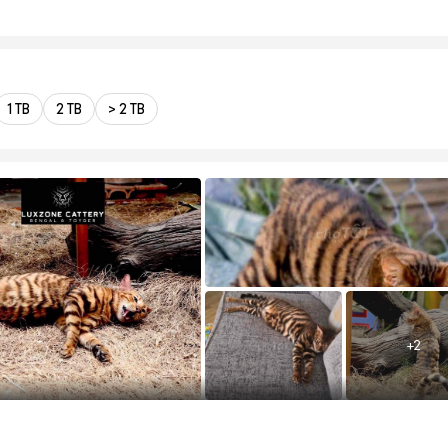
1 TB
2 TB
> 2 TB
+
2