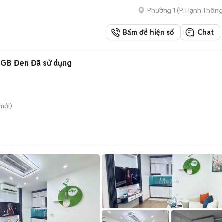
Phường 1
(
P. Hạnh Thôn
Bấm để hiện số
Chat
2GB Đen Đã sử dụng
mới)