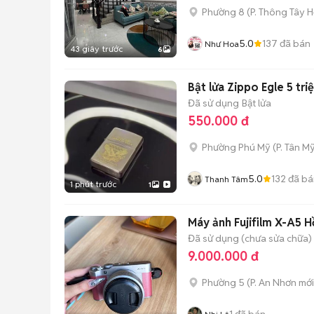
Phường 8
(
P. Thông Tây H
5.0
137
đã bán
Như Hoa
43 giây trước
6
Bật lửa Zippo Egle 5 tr
Đã sử dụng
Bật lửa
550.000 đ
Phường Phú Mỹ
(
P. Tân My
5.0
132
đã bá
Thanh Tâm
1 phút trước
1
Máy ảnh Fujifilm X-A5 H
Đã sử dụng (chưa sửa chữa)
9.000.000 đ
Phường 5
(
P. An Nhơn
mới
1
đã bán