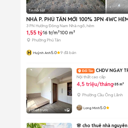
Tin nổi bật
NHÀ P. PHÚ TÂN MỚI 100% 3PN 4WC HẺ
3 PN
Hướng Đông Nam
Nhà ngõ, hẻm
1,55 tỷ
16 tr/m²
100 m²
Phường Phú Tân
H
5.0
9
đã bán
Huỳnh Anh
CHDV NGAY T
Nội thất cao cấp
4,5 triệu/tháng
35 m²
Phường Cầu Ông Lãnh
5.0
Long Minh
2 phút trước
5
🌸 cho thuê nhà nguyên 