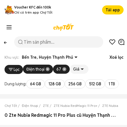
Voucher KFC đến 100k
Tải app
Chỉ có trên app Chợ Tốt
Khu vực:
Bến Tre, Huyện Thạnh Phú
Xoá lọc
Điện thoại
67
Giá
Lọc
Dung lượng:
64 GB
128 GB
256 GB
512 GB
1 TB
2 
Chợ Tốt
Điện thoại
ZTE
ZTE Nubia RedMagic 11 Pro+
ZTE Nubia RedM
0 Zte Nubia Redmagic 11 Pro Plus cũ Huyện Thạnh Phú, Bến Tre đẹp