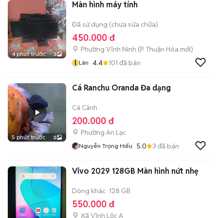
Màn hình máy tính
Đã sử dụng (chưa sửa chữa)
450.000 đ
Phường Vĩnh Ninh
(
P. Thuận Hóa
mới)
4 phút trước
3
l
4.4
101
đã bán
Lân
Cá Ranchu Oranda Đa dạng
Cá Cảnh
200.000 đ
Phường An Lạc
5 phút trước
2
5.0
3
đã bán
Nguyễn Trọng Hiếu
Vivo 2029 128GB Màn hình nứt nhẹ
Dòng khác
128 GB
550.000 đ
Xã Vĩnh Lộc A