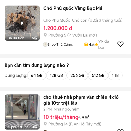
Chó Phú quốc Vàng Bạc Má
Chó Phú Quốc
Chó con (dưới 3 tháng tuổi)
1.200.000 đ
Phường 5
(
P. Vườn Lài
mới)
Tin ưu tiên
5
99
đã
4.8
Shop Thú Cưng
bán
PenTa
Bạn cần tìm
dung lượng
nào ?
Dung lượng:
64 GB
128 GB
256 GB
512 GB
1 TB
2 
cho thuê nhà phạm văn chiêu 4x16
giá 10tr trệt lâu
2 PN
Nhà ngõ, hẻm
10 triệu/tháng
84 m²
Phường 14
(
P. An Hội Tây
mới)
15 phút trước
4