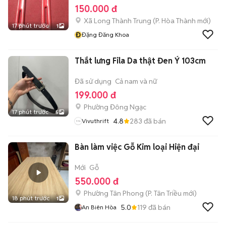
150.000 đ
Xã Long Thành Trung
(
P. Hòa Thành
mới)
17 phút trước
1
Đ
Đặng Đăng Khoa
Thắt lưng Fila Da thật Đen Ý 103cm
Đã sử dụng
Cả nam và nữ
199.000 đ
Phường Đông Ngạc
17 phút trước
5
4.8
283
đã bán
Vivuthrift
Bàn làm việc Gỗ Kim loại Hiện đại
Mới
Gỗ
550.000 đ
Phường Tân Phong
(
P. Tân Triều
mới)
18 phút trước
1
5.0
119
đã bán
An Biên Hòa