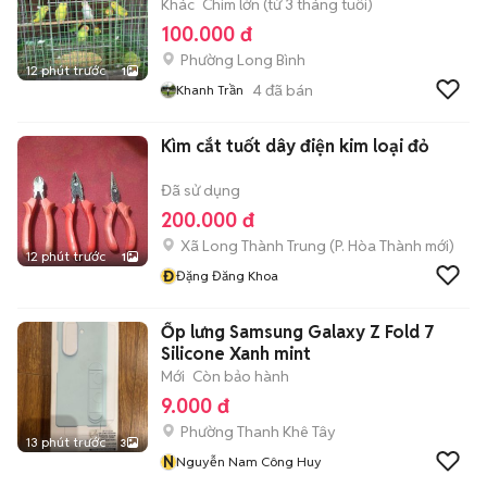
Khác
Chim lớn (từ 3 tháng tuổi)
100.000 đ
Phường Long Bình
12 phút trước
1
4
đã bán
Khanh Trần
Kìm cắt tuốt dây điện kim loại đỏ
Đã sử dụng
200.000 đ
Xã Long Thành Trung
(
P. Hòa Thành
mới)
12 phút trước
1
Đ
Đặng Đăng Khoa
Ốp lưng Samsung Galaxy Z Fold 7
Silicone Xanh mint
Mới
Còn bảo hành
9.000 đ
Phường Thanh Khê Tây
13 phút trước
3
N
Nguyễn Nam Công Huy