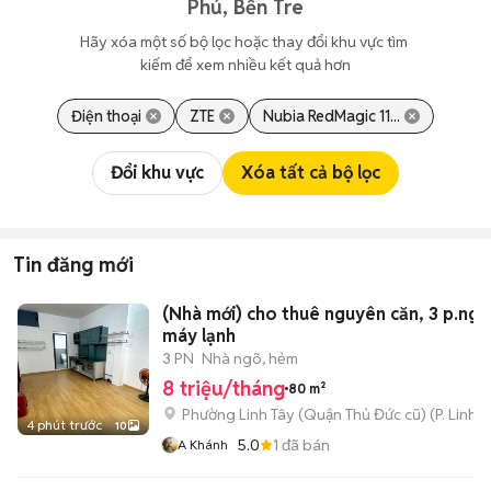
Phú, Bến Tre
Hãy xóa một số bộ lọc hoặc thay đổi khu vực tìm 
kiếm để xem nhiều kết quả hơn
Điện thoại
ZTE
Nubia RedMagic 11...
Đổi khu vực
Xóa tất cả bộ lọc
Tin đăng mới
(Nhà mới) cho thuê nguyên căn, 3 p.ngủ
máy lạnh
3 PN
Nhà ngõ, hẻm
8 triệu/tháng
80 m²
Phường Linh Tây (Quận Thủ Đức cũ)
(
P. Linh 
4 phút trước
10
5.0
1
đã bán
A Khánh