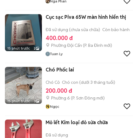
Nga Phan
Cục sạc Piva 65W màn hình hiển thị
Đã sử dụng (chưa sửa chữa)
Còn bảo hành
400.000 đ
Phường Đội Cấn
(
P. Ba Đình
mới)
15 phút trước
2
Tuan Ly
Chó Phốc lai
Chó Cỏ
Chó con (dưới 3 tháng tuổi)
200.000 đ
Phường 6
(
P. Sơn Đông
mới)
15 phút trước
3
N
Ngọc
Mỏ lết Kim loại đỏ sửa chữa
Đã sử dụng