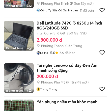
Phường Phú Thịnh
(
P. Sơn Tây
mới)
9 phút trước
6
11
đã bán
Công Ty Sữa Cô Gái Hà Lan
Dell Latitude 7490 i5 8250u 14 inch
8GB/240GB SSD
Intel Core i5
8 GB
250 GB
SSD
2.800.000 đ
Phường Thanh Xuân Trung
10 phút trước
4
5.0
166
đã bán
Lê Hà
Tai nghe Lenovo có dây Đen Âm
thanh sống động
200.000 đ
Phường Phú Mỹ
(
P. Tân Mỹ
mới)
T
Trang Trang
11 phút trước
5
Yến phụng nhiều màu khỏe mạnh