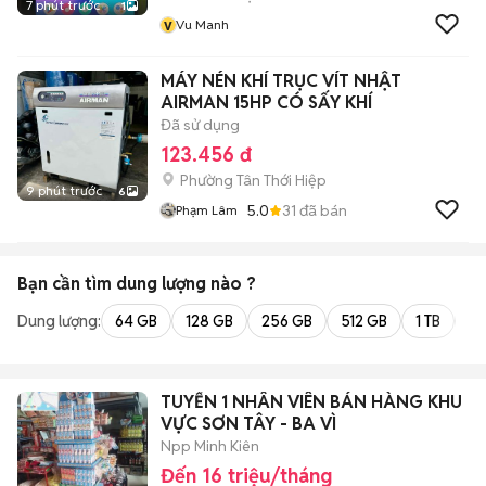
7 phút trước
1
v
Vu Manh
MÁY NÉN KHÍ TRỤC VÍT NHẬT
AIRMAN 15HP CÓ SẤY KHÍ
Đã sử dụng
123.456 đ
Phường Tân Thới Hiệp
9 phút trước
6
5.0
31
đã bán
Phạm Lâm
Bạn cần tìm
dung lượng
nào ?
Dung lượng:
64 GB
128 GB
256 GB
512 GB
1 TB
2 
TUYỂN 1 NHÂN VIÊN BÁN HÀNG KHU
VỰC SƠN TÂY - BA VÌ
Npp Minh Kiên
Đến 16 triệu/tháng