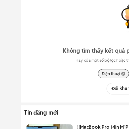
Không tìm thấy kết quả p
Hãy xóa một số bộ lọc hoặc t
Điện thoại
Đổi khu
Tin đăng mới
‼️MacBook Pro 14in M1