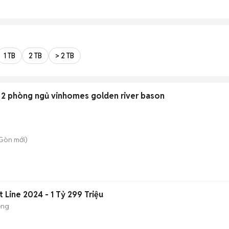
1 TB
2 TB
> 2 TB
, 2 phòng ngủ vinhomes golden river bason
 Gòn
mới)
 Line 2024 - 1 Tỷ 299 Triệu
ộng