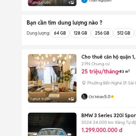
Thảo Nguyễn
1 phút trước
5
Bạn cần tìm
dung lượng
nào ?
Dung lượng:
64 GB
128 GB
256 GB
512 GB
Cho thuê căn hộ quận 1
2 PN
Chung cư
25 triệu/tháng
83 m²
Phường Bến Nghé
(
P. Sài
5.0
Chí Nhân
1 phút trước
8
BMW 3 Series 320i Sport
2024
24.000 km
Xăng
Tự đ
1.299.000.000 đ