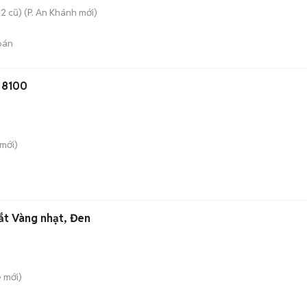
2 cũ)
(
P. An Khánh
mới)
bán
o 8100
mới)
ắt Vàng nhạt, Đen
ê
mới)