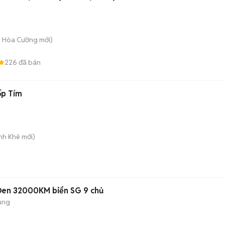
. Hòa Cường
mới)
226
đã bán
ốp Tím
anh Khê
mới)
Đen 32000KM biển SG 9 chủ
ụng