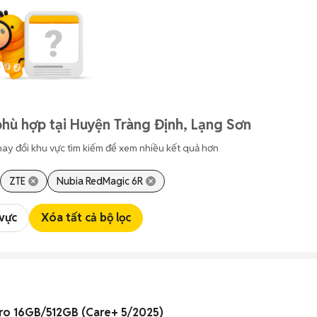
hù hợp tại Huyện Tràng Định, Lạng Sơn
hay đổi khu vực tìm kiếm để xem nhiều kết quả hơn
ZTE
Nubia RedMagic 6R
 vực
Xóa tất cả bộ lọc
Pro 16GB/512GB (Care+ 5/2025)