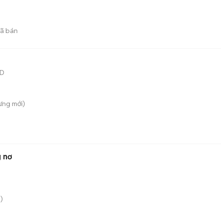
ã bán
SD
ưng
mới)
 nơ
)