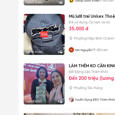
D
5
đã bán
Dũng Quốc Đoàn
1 phút trước
1
Mũ lưỡi trai Unisex Tho
Đã sử dụng
Cả nam và nữ
35.000 đ
Phường Hiệp Bình Chánh 
19
đã bán
Nhi Nguyễn
1 phút trước
2
LÀM THÊM KO CẦN KIN
Bất Động Sản Thiên Khôi
Đến 200 triệu (lương
Phường Tân Hưng
Tuyển Dụng BĐS Thiên Khôi
1 phút trước
6