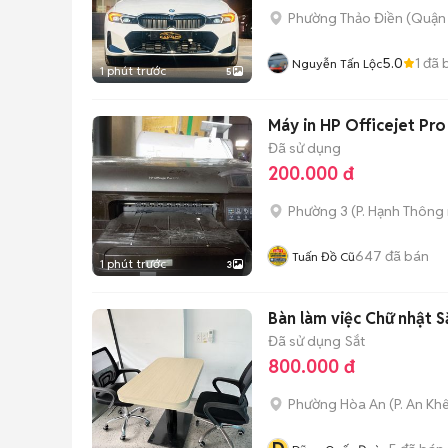
Phường Thảo Điền (Quận 
5.0
1
đã 
Nguyễn Tấn Lộc
1 phút trước
5
Máy in HP Officejet Pr
Đã sử dụng
200.000 đ
Phường 3
(
P. Hạnh Thông
647
đã bán
Tuấn Đồ Cũ
1 phút trước
3
Bàn làm việc Chữ nhật S
Đã sử dụng
Sắt
800.000 đ
Phường Hòa An
(
P. An Kh