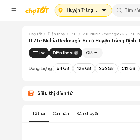
Huyện Tràng Định
Chợ Tốt
Điện thoại
ZTE
ZTE Nubia RedMagic 6R
ZTE N
0 Zte Nubia Redmagic 6r cũ Huyện Tràng Định,
Lọc
Điện thoại
Giá
Dung lượng:
64 GB
128 GB
256 GB
512 GB
Siêu thị điện tử
Tất cả
Cá nhân
Bán chuyên