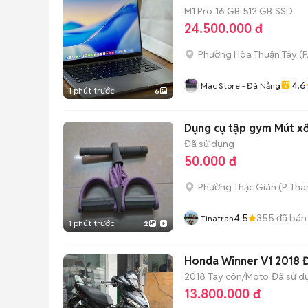
M1 Pro
16 GB
512 GB
SSD
24.500.000 đ
Phường Hòa Thuận Tây
(
P
4.6
Mac Store - Đà Nẵng
1 phút trước
6
Dụng cụ tập gym Mút x
Đã sử dụng
50.000 đ
Phường Thạc Gián
(
P. Th
4.5
355
đã bán
Tinatran
1 phút trước
2
Honda Winner V1 2018 
2018
Tay côn/Moto
Đã sử d
13.800.000 đ