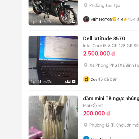
Phường Tân Tạo
4.4
454
đ
VIỆT MOTOR
1 phút trước
7
Dell latitude 3570
Intel Core i5
8 GB
128 GB
S
2.500.000 đ
Xã Phong Phú
(
Xã Bình H
d
45
đã bán
Duy
1 phút trước
6
đầm mini TB ngực nhúng
Mới
Đồ nữ
200.000 đ
Phường 12
(
P. Chợ Lớn
mới