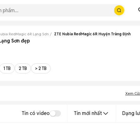
ubia RedMagic 6R Lạng Sơn
ZTE Nubia RedMagic 6R Huyện Tràng Định
 Lạng Sơn đẹp
1 TB
2 TB
> 2 TB
Xem Cử
Tin có video
Tin mới nhất
Dạng lư