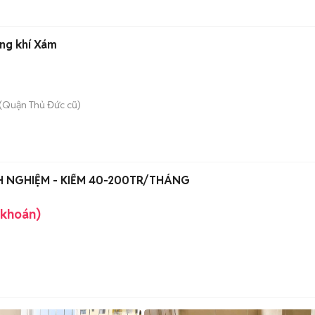
áng khí Xám
(Quận Thủ Đức cũ)
H NGHIỆM - KIẾM 40-200TR/THÁNG
 khoán)