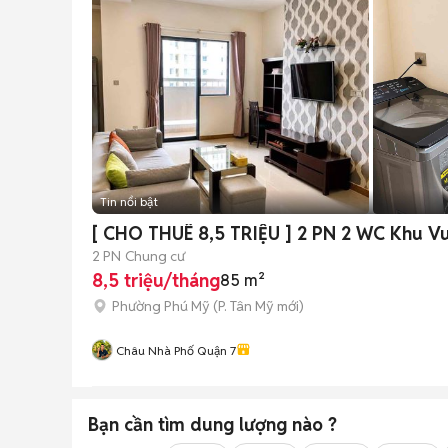
Tin nổi bật
[ CHO THUÊ 8,5 TRIỆU ] 2 PN 2 WC Khu Vu
2 PN
Chung cư
8,5 triệu/tháng
85 m²
Phường Phú Mỹ
(
P. Tân Mỹ
mới)
Châu Nhà Phố Quận 7
Bạn cần tìm
dung lượng
nào ?