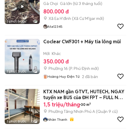
Gà Chọi
Gà lớn (từ 3 tháng tuổi)
800.000 đ
Xã Ea H'đinh
(
Xã Cư M’gar
mới)
1 phút trước
1
Ata12345
Coclear CWF301 + Máy tỉa lông mũi
Mới
Khác
350.000 đ
Phường 16
(
P. Phú Định
mới)
1 phút trước
1
2
đã bán
Hoàng Huy Điện Tử
KTX NAM gần GTVT, HUTECH, NGAY
tuyến xe BUS của ĐH FPT – FULL NỘI
THẤT
1,5 triệu/tháng
30 m²
Phường Tăng Nhơn Phú A (Quận 9 cũ)
Nhàn Thanh
1 phút trước
12