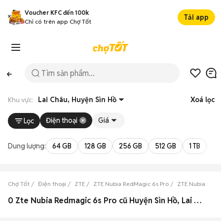
Voucher KFC đến 100k
Tải app
Chỉ có trên app Chợ Tốt
Khu vực:
Lai Châu, Huyện Sìn Hồ
Xoá lọc
Điện thoại
Giá
Lọc
Dung lượng:
64 GB
128 GB
256 GB
512 GB
1 TB
2 
Chợ Tốt
Điện thoại
ZTE
ZTE Nubia RedMagic 6s Pro
ZTE Nubia RedM
0 Zte Nubia Redmagic 6s Pro cũ Huyện Sìn Hồ, Lai Châu đẹp