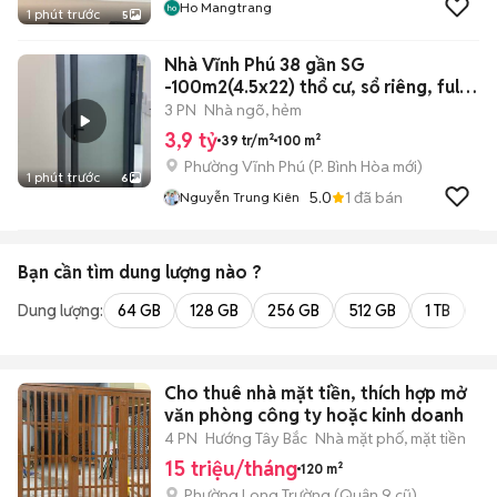
Ho Mangtrang
1 phút trước
5
Nhà Vĩnh Phú 38 gần SG
-100m2(4.5x22) thổ cư, sổ riêng, full
nội thất
3 PN
Nhà ngõ, hẻm
3,9 tỷ
39 tr/m²
100 m²
Phường Vĩnh Phú
(
P. Bình Hòa
mới)
1 phút trước
6
5.0
1
đã bán
Nguyễn Trung Kiên
Bạn cần tìm
dung lượng
nào ?
Dung lượng:
64 GB
128 GB
256 GB
512 GB
1 TB
2 
Cho thuê nhà mặt tiền, thích hợp mở
văn phòng công ty hoặc kinh doanh
4 PN
Hướng Tây Bắc
Nhà mặt phố, mặt tiền
15 triệu/tháng
120 m²
Phường Long Trường (Quận 9 cũ)