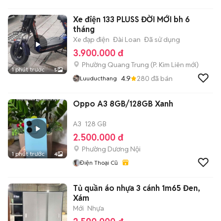
HiFriendz
Xe điện 133 PLUSS ĐỜI MỚI bh 6
tháng
Xe đạp điện
Đài Loan
Đã sử dụng
3.900.000 đ
Phường Quang Trung
(
P. Kim Liên
mới)
1 phút trước
5
4.9
280
đã bán
Luuducthang
Oppo A3 8GB/128GB Xanh
A3
128 GB
2.500.000 đ
Phường Dương Nội
1 phút trước
4
Điện Thoại Cũ
Tủ quần áo nhựa 3 cánh 1m65 Đen,
Xám
Mới
Nhựa