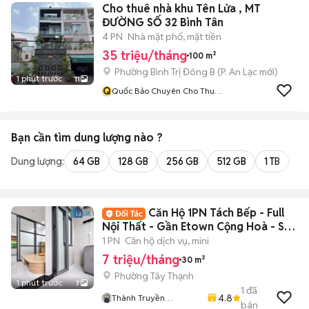
Cho thuê nhà khu Tên Lửa , MT
ĐƯỜNG SỐ 32 Bình Tân
4 PN
Nhà mặt phố, mặt tiền
35 triệu/tháng
100 m²
Phường Bình Trị Đông B
(
P. An Lạc
mới)
1 phút trước
11
Q
Quốc Bảo Chuyên Cho Thuê
Nhà Khu Vực Bình Tân
Bạn cần tìm
dung lượng
nào ?
Dung lượng:
64 GB
128 GB
256 GB
512 GB
1 TB
2 
Căn Hộ 1PN Tách Bếp - Full
Nội Thất - Gần Etown Cộng Hoà - Sây
Bay TSN
1 PN
Căn hộ dịch vụ, mini
7 triệu/tháng
30 m²
Phường Tây Thạnh
1 phút trước
7
1
đã
4.8
Thành Truyền
bán