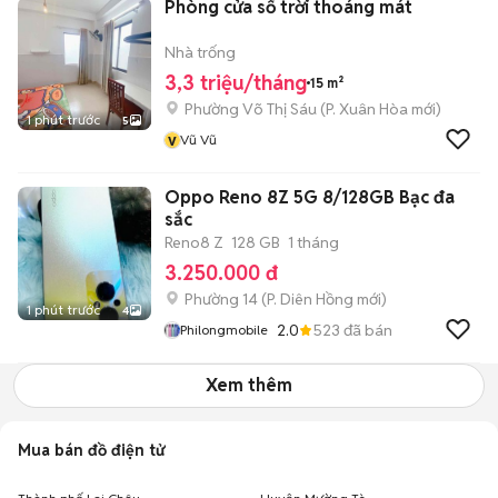
Phòng cửa sổ trời thoáng mát
Nhà trống
3,3 triệu/tháng
15 m²
Phường Võ Thị Sáu
(
P. Xuân Hòa
mới)
1 phút trước
5
v
Vũ Vũ
Oppo Reno 8Z 5G 8/128GB Bạc đa
sắc
Reno8 Z
128 GB
1 tháng
3.250.000 đ
Phường 14
(
P. Diên Hồng
mới)
1 phút trước
4
2.0
523
đã bán
Philongmobile
Xem thêm
Mua bán đồ điện tử