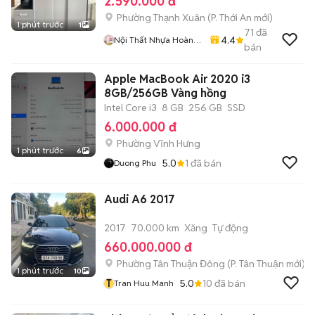
2.590.000 đ
Phường Thạnh Xuân
(
P. Thới An
mới)
1 phút trước
1
71
đã
4.4
Nội Thất Nhựa Hoàng
bán
Quân
Apple MacBook Air 2020 i3
8GB/256GB Vàng hồng
Intel Core i3
8 GB
256 GB
SSD
6.000.000 đ
Phường Vĩnh Hưng
1 phút trước
6
5.0
1
đã bán
Duong Phu
Audi A6 2017
2017
70.000 km
Xăng
Tự động
660.000.000 đ
Phường Tân Thuận Đông
(
P. Tân Thuận
mới)
1 phút trước
10
T
5.0
10
đã bán
Tran Huu Manh