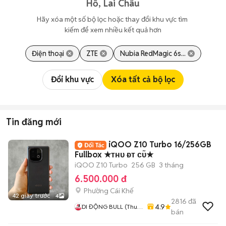
Hồ, Lai Châu
Hãy xóa một số bộ lọc hoặc thay đổi khu vực tìm 
kiếm để xem nhiều kết quả hơn
Điện thoại
ZTE
Nubia RedMagic 6s...
Đổi khu vực
Xóa tất cả bộ lọc
Tin đăng mới
iQOO Z10 Turbo 16/256GB
Fullbox ★ᴛʜᴜ ᴆᴛ ᴄᴜ̃★
iQOO Z10 Turbo
256 GB
3 tháng
6.500.000 đ
Phường Cái Khế
42 giây trước
4
2816
đã
4.9
DI ĐỘNG BULL (Thu
bán
Máy Cũ - Góp Ko Cần
Trả Trước)