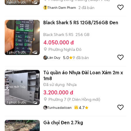
1 phút trước
5
T
2
đã bán
Thanh Dam Pham
Black Shark 5 RS 12GB/256GB Đen
Black Shark 5 RS
256 GB
4.050.000 đ
Phường Nghĩa Đô
1 phút trước
4
5.0
9
đã bán
Lân Duy
Tủ quần áo Nhựa Đài Loan Xám 2m x
1m8
Đã sử dụng
Nhựa
3.200.000 đ
Phường 7
(
P. Diên Hồng
mới)
1 phút trước
1
4.7
Tunhuadailoan
Gà chọi Đen 2.7kg