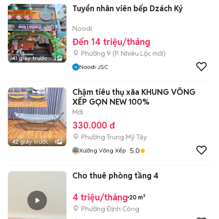
Tuyển nhân viên bếp Dzách Ký
Noodi
Đến 14 triệu/tháng
Phường 9
(
P. Nhiêu Lộc
mới)
41 giây trước
2
Noodi JSC
Chậm tiêu thụ xãa KHUNG VÕNG
XẾP GỌN NEW 100%
Mới
330.000 đ
Phường Trung Mỹ Tây
42 giây trước
1
5.0
Xưởng Võng Xếp
Cho thuê phòng tầng 4
4 triệu/tháng
20 m²
Phường Định Công