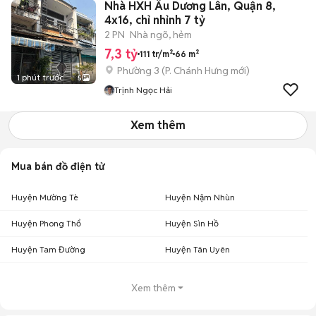
Nhà HXH Âu Dương Lân, Quận 8,
4x16, chỉ nhỉnh 7 tỷ
2 PN
Nhà ngõ, hẻm
7,3 tỷ
111 tr/m²
66 m²
Phường 3
(
P. Chánh Hưng
mới)
1 phút trước
5
Trịnh Ngọc Hải
Xem thêm
Mua bán đồ điện tử
Huyện Mường Tè
Huyện Nậm Nhùn
Huyện Phong Thổ
Huyện Sìn Hồ
Huyện Tam Đường
Huyện Tân Uyên
Xem thêm