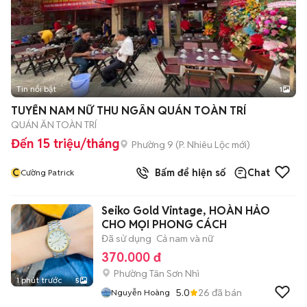
Tin nổi bật
1
TUYỂN NAM NỮ THU NGÂN QUÁN TOÀN TRÍ
QUÁN ĂN TOÀN TRÍ
Đến 15 triệu/tháng
Phường 9
(
P. Nhiêu Lộc
mới)
C
Bấm để hiện số
Chat
Cường Patrick
Seiko Gold Vintage, HOÀN HẢO
CHO MỌI PHONG CÁCH
Đã sử dụng
Cả nam và nữ
370.000 đ
Phường Tân Sơn Nhì
1 phút trước
5
5.0
26
đã bán
Nguyễn Hoàng