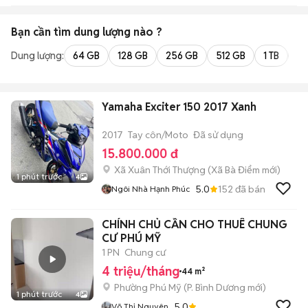
Bạn cần tìm
dung lượng
nào ?
Dung lượng:
64 GB
128 GB
256 GB
512 GB
1 TB
2 
Yamaha Exciter 150 2017 Xanh
2017
Tay côn/Moto
Đã sử dụng
15.800.000 đ
Xã Xuân Thới Thượng
(
Xã Bà Điểm
mới)
1 phút trước
4
5.0
152
đã bán
Ngôi Nhà Hạnh Phúc
CHÍNH CHỦ CẦN CHO THUÊ CHUNG
CƯ PHÚ MỸ
1 PN
Chung cư
4 triệu/tháng
44 m²
Phường Phú Mỹ
(
P. Bình Dương
mới)
1 phút trước
4
5.0
Võ Thị Nguyên