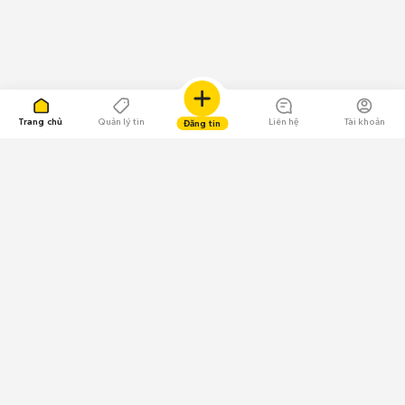
Trang chủ
Quản lý tin
Liên hệ
Tài khoản
Đăng tin
109.000 Bình chọn
Tải ứng dụng Chợ Tốt
Về Chợ Tốt
Quy chế sàn
Chính sách bảo mật
Giải quyết tranh chấp
CÔNG TY TNHH CHỢ TỐT - Người đại diện theo pháp luật:
Nguyễn Trọng Tấn; GPDKKD: 0312120782 do Sở KH & ĐT TP.HCM cấp ngày