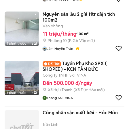
Nguyên sàn lầu 2 giá 11tr diện tích
100m2
Văn phòng
11 triệu/tháng
100 m²
Phường 10
(
P. Gò Vấp
mới)
1 phút trước
5
Lâm Huyền Trân
Tuyển Phụ Kho SPX (
SHOPEE ) - KCN TÂN ĐỨC
Công Ty TNHH SKT VINA
Đến 500.000 đ/ngày
Xã Hựu Thạnh
(
Xã Đức Hòa
mới)
1 phút trước
1
Thông SKT VINA
Công nhân sản xuất lưới - Hóc Môn
Trần Linh