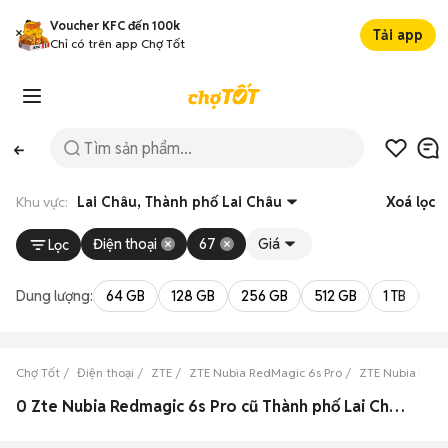
Voucher KFC đến 100k
Tải app
Chỉ có trên app Chợ Tốt
Khu vực:
Lai Châu, Thành phố Lai Châu
Xoá lọc
Điện thoại
67
Giá
Lọc
Dung lượng:
64 GB
128 GB
256 GB
512 GB
1 TB
2 
Chợ Tốt
Điện thoại
ZTE
ZTE Nubia RedMagic 6s Pro
ZTE Nubia RedM
0 Zte Nubia Redmagic 6s Pro cũ Thành phố Lai Châu, Lai Châu đẹp