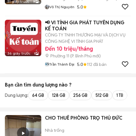
31 giây trước
9
5.0
Võ Thị Nguyên
📢 VI TÍNH GIA PHÁT TUYỂN DỤNG
KẾ TOÁN
CÔNG TY TNHH THƯƠNG MẠI VÀ DỊCH VỤ
CÔNG NGHỆ VI TÍNH GIA PHÁT
Đến 10 triệu/tháng
36 giây trước
1
Phường 11
(
P. Bình Phú
mới)
5.0
112
đã bán
Trần Thành Đại
Bạn cần tìm
dung lượng
nào ?
Dung lượng:
64 GB
128 GB
256 GB
512 GB
1 TB
2 
CHO THUÊ PHÒNG TRỌ THỦ ĐỨC
Nhà trống