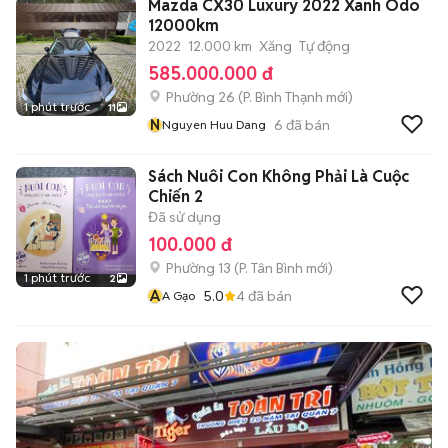
Mazda CX30 Luxury 2022 Xanh Odo
12000km
2022
12.000 km
Xăng
Tự động
585.000.000 đ
Phường 26
(
P. Bình Thạnh
mới)
1 phút trước
11
N
6
đã bán
Nguyen Huu Dang
Sách Nuôi Con Không Phải Là Cuộc
Chiến 2
Đã sử dụng
100.000 đ
Phường 13
(
P. Tân Bình
mới)
1 phút trước
2
A
5.0
4
đã bán
A Gạo