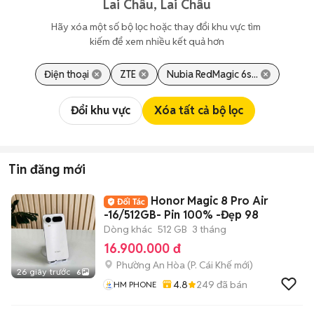
Lai Châu, Lai Châu
Hãy xóa một số bộ lọc hoặc thay đổi khu vực tìm 
kiếm để xem nhiều kết quả hơn
Điện thoại
ZTE
Nubia RedMagic 6s...
Đổi khu vực
Xóa tất cả bộ lọc
Tin đăng mới
Honor Magic 8 Pro Air
-16/512GB- Pin 100% -Đẹp 98
Dòng khác
512 GB
3 tháng
16.900.000 đ
Phường An Hòa
(
P. Cái Khế
mới)
26 giây trước
6
4.8
249
đã bán
HM PHONE