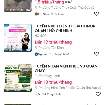
1,5 triệu/tháng
12 m²
Phường Trường Thọ (Quận Thủ Đức cũ)
39 giây trước
3
8
đã bán
Chị Năm
TUYỂN NVBH ĐIỆN THOẠI HONOR
QUẬN 1 HỒ CHÍ MINH
HONOR
Đến 19 triệu/tháng
Phường Tân Định
41 giây trước
1
Nguyễn Thị Huỳnh Như
TUYỂN NHÂN VIÊN PHỤC VỤ QUÁN
CHAY
Buffet Chay Lành
Đến 10 triệu/tháng
Phường Hiệp Bình Phước (Quận Thủ Đức cũ)
1 phút trước
3
Buffet Chay Lành