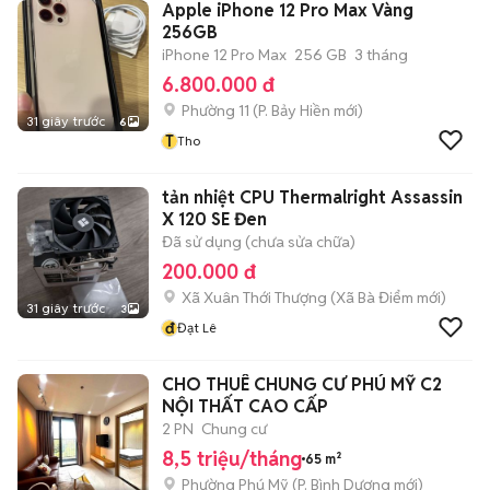
Apple iPhone 12 Pro Max Vàng
256GB
iPhone 12 Pro Max
256 GB
3 tháng
6.800.000 đ
Phường 11
(
P. Bảy Hiền
mới)
31 giây trước
6
T
Tho
tản nhiệt CPU Thermalright Assassin
X 120 SE Đen
Đã sử dụng (chưa sửa chữa)
200.000 đ
Xã Xuân Thới Thượng
(
Xã Bà Điểm
mới)
31 giây trước
3
đ
Đạt Lê
CHO THUÊ CHUNG CƯ PHÚ MỸ C2
NỘI THẤT CAO CẤP
2 PN
Chung cư
8,5 triệu/tháng
65 m²
Phường Phú Mỹ
(
P. Bình Dương
mới)