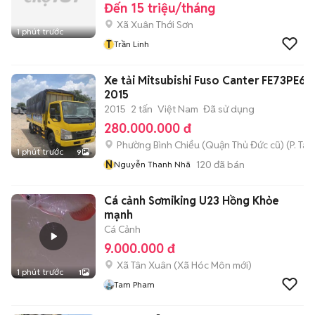
Đến 15 triệu/tháng
Xã Xuân Thới Sơn
1 phút trước
T
Trần Linh
Xe tải Mitsubishi Fuso Canter FE73PE6
2015
2015
2 tấn
Việt Nam
Đã sử dụng
280.000.000 đ
Phường Bình Chiểu (Quận Thủ Đức cũ)
(
P. Ta
1 phút trước
9
N
120
đã bán
Nguyễn Thanh Nhã
Cá cảnh Sơmiking U23 Hồng Khỏe
mạnh
Cá Cảnh
9.000.000 đ
Xã Tân Xuân
(
Xã Hóc Môn
mới)
1 phút trước
1
Tam Pham