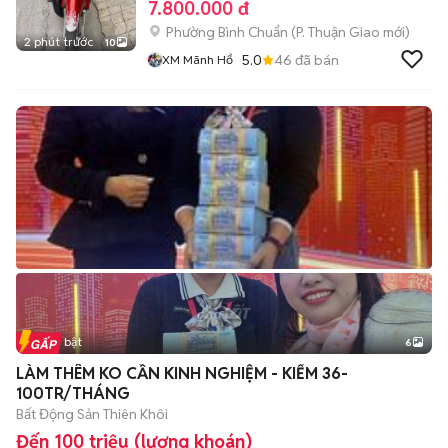
7.800.000 đ
Phường Bình Chuẩn
(
P. Thuận Giao
mới)
2 phút trước
10
5.0
46
đã bán
XM Mãnh Hổ
Tin nổi bật
6
+
2
LÀM THÊM KO CẦN KINH NGHIỆM - KIẾM 36-
100TR/THÁNG
Bất Động Sản Thiên Khôi
Đến 100 triệu (lương khoán)