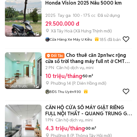
Honda Vision 2025 Nâu 5000 km
2025
Tay ga
100 - 175 cc
Đã sử dụng
29.500.000 đ
Xã Tây Hoà
(
Xã Hưng Thịnh
mới)
1 phút trước
9
185
đã bán
Cửa Hàng Xe Máy U Kiều
Cho thuê căn 2pn1wc rộng
cửa sổ trời thang máy full nt ở CMT8
Quận 10
2 PN
Căn hộ dịch vụ, mini
10 triệu/tháng
50 m²
Phường 14
(
P. Diên Hồng
mới)
1 phút trước
7
BĐS Thu Uyên930
CĂN HỘ CỬA SỔ MÁY GIẶT RIÊNG
FULL NỘI THẤT - QUANG TRUNG GÒ
VẤP
1 PN
Căn hộ dịch vụ, mini
4,3 triệu/tháng
30 m²
Phường 8
(
P. Thông Tây Hội
mới)