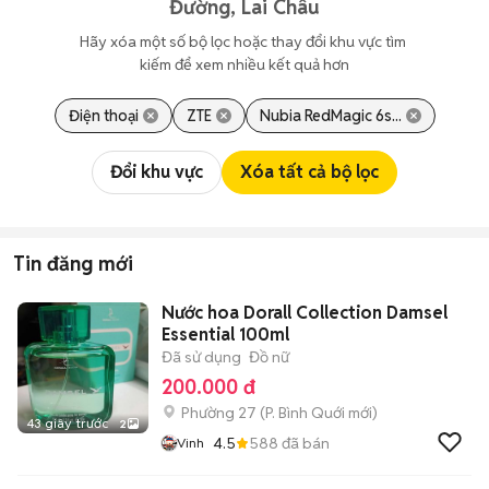
Đường, Lai Châu
Hãy xóa một số bộ lọc hoặc thay đổi khu vực tìm 
kiếm để xem nhiều kết quả hơn
Điện thoại
ZTE
Nubia RedMagic 6s...
Đổi khu vực
Xóa tất cả bộ lọc
Tin đăng mới
Nước hoa Dorall Collection Damsel
Essential 100ml
Đã sử dụng
Đồ nữ
200.000 đ
Phường 27
(
P. Bình Quới
mới)
43 giây trước
2
4.5
588
đã bán
Vinh