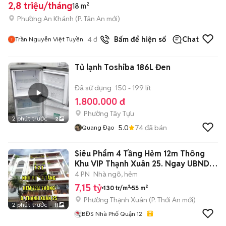
2,8 triệu/tháng
18 m²
Phường An Khánh
(
P. Tân An
mới)
4
đã bán
Bấm để hiện số
Chat
Trần Nguyễn Việt Tuyền
Tủ lạnh Toshiba 186L Đen
Đã sử dụng
150 - 199 lít
1.800.000 đ
Phường Tây Tựu
2 phút trước
2
5.0
74
đã bán
Quang Đạo
Siêu Phẩm 4 Tầng Hẻm 12m Thông
Khu VIP Thạnh Xuân 25. Ngay UBND
Phường
4 PN
Nhà ngõ, hẻm
7,15 tỷ
130 tr/m²
55 m²
Phường Thạnh Xuân
(
P. Thới An
mới)
2 phút trước
11
BĐS Nhà Phố Quận 12