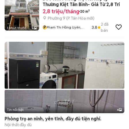
Thường Kiệt Tân Bình- Giá Từ 2,8 Tri
2,8 triệu/tháng
20 m²
Phường 9
(
P. Tân Hòa
mới)
2
đã
P
3.8
Pham Thi Hồng Uyên,
1 phút trước
5
bán
Uyên Leather
Tin nổi bật
4
Phòng trọ an ninh, yên tĩnh, đầy đủ tiện nghi.
Nội thất đầy đủ