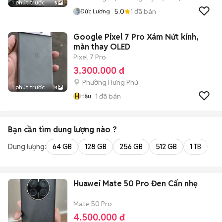
1 phút trước
5
5.0
1
đã bán
Đức Lương
Google Pixel 7 Pro Xám Nứt kính,
màn thay OLED
Pixel 7 Pro
3.300.000 đ
Phường Hưng Phú
1 phút trước
4
H
1
đã bán
Hậu
Bạn cần tìm
dung lượng
nào ?
Dung lượng:
64 GB
128 GB
256 GB
512 GB
1 TB
2 
Huawei Mate 50 Pro Đen Cấn nhẹ
Mate 50 Pro
4.500.000 đ