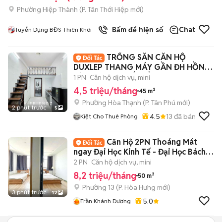
Phường Hiệp Thành
(
P. Tân Thới Hiệp
mới)
Bấm để hiện số
Chat
Tuyển Dụng BĐS Thiên Khôi
TRỐNG SẴN CĂN HỘ
DUXLEP THANG MÁY GẦN ĐH HỒNG
BÀNG - VĂN HIẾN ĐẦM SEN
1 PN
Căn hộ dịch vụ, mini
4,5 triệu/tháng
45 m²
Phường Hòa Thạnh
(
P. Tân Phú
mới)
2 phút trước
5
4.5
13
đã bán
Kiệt Cho Thuê Phòng
Căn Hộ 2PN Thoáng Mát
ngay Đại Học Kinh Tế - Đại Học Bách
Khoa
2 PN
Căn hộ dịch vụ, mini
8,2 triệu/tháng
50 m²
Phường 13
(
P. Hòa Hưng
mới)
3 phút trước
12
5.0
Trần Khánh Dương