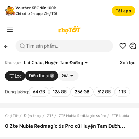
Voucher KFC đến 100k
Tải app
Chỉ có trên app Chợ Tốt
Khu vực:
Lai Châu, Huyện Tam Đường
Xoá lọc
Điện thoại
Giá
Lọc
Dung lượng:
64 GB
128 GB
256 GB
512 GB
1 TB
2 
Chợ Tốt
Điện thoại
ZTE
ZTE Nubia RedMagic 6s Pro
ZTE Nubia RedM
0 Zte Nubia Redmagic 6s Pro cũ Huyện Tam Đường, Lai Châu đẹp