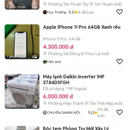
Phường Tân Thuận Tây
(
P. Tân Thuận
mới)
1 phút trước
5
5.0
6
đã bán
Huy Trương
Apple iPhone 11 Pro 64GB Xanh rêu
iPhone 11 Pro
64 GB
4.300.000 đ
Phường Sài Đồng
(
P. Phúc Lợi
mới)
1 phút trước
2
Tiến Anh
Máy lạnh Daikin Inverter 1HP
3784DSFGH
Đã sử dụng
1 HP (ngựa)
6.000.000 đ
Phường Hiệp Thành
(
P. Tân Thới Hiệp
mới)
1 phút trước
1
96
đã
5.0
CHUYÊN DAIKIN NỘI
bán
ĐỊA
Bóc tem Phòng Trọ Mới Xây Lý