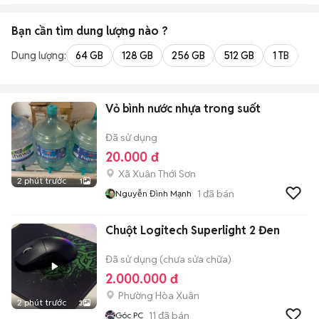
Bạn cần tìm
dung lượng
nào ?
Dung lượng:
64 GB
128 GB
256 GB
512 GB
1 TB
2 
Vỏ bình nước nhựa trong suốt
Đã sử dụng
20.000 đ
Xã Xuân Thới Sơn
2 phút trước
1
1
đã bán
Nguyễn Đình Mạnh
Chuột Logitech Superlight 2 Đen
Đã sử dụng (chưa sửa chữa)
2.000.000 đ
Phường Hòa Xuân
2 phút trước
3
11
đã bán
Góc PC