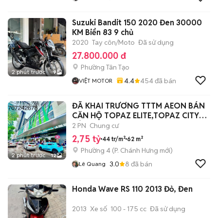
Suzuki Bandit 150 2020 Đen 30000
KM Biển 83 9 chủ
2020
Tay côn/Moto
Đã sử dụng
27.800.000 đ
Phường Tân Tạo
2 phút trước
9
4.4
454
đã bán
VIỆT MOTOR
ĐÃ KHAI TRƯƠNG TTTM AEON BÁN
CĂN HỘ TOPAZ ELITE,TOPAZ CITY
SÁT Q5
2 PN
Chung cư
2,75 tỷ
44 tr/m²
62 m²
Phường 4
(
P. Chánh Hưng
mới)
2 phút trước
12
3.0
8
đã bán
Lê Quang
Honda Wave RS 110 2013 Đỏ, Đen
2013
Xe số
100 - 175 cc
Đã sử dụng