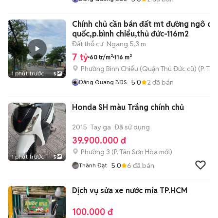
Chính chủ cần bán đất mt đường ngô chí
quốc,p.bình chiểu,thủ đức-116m2
Đất thổ cư
Ngang 5,3 m
7 tỷ
60 tr/m²
116 m²
Phường Bình Chiểu (Quận Thủ Đức cũ)
(
P. Ta
1 phút trước
5
5.0
2
đã bán
Đăng Quang BĐS
Honda SH màu Trắng chính chủ
2015
Tay ga
Đã sử dụng
39.900.000 đ
Phường 3
(
P. Tân Sơn Hòa
mới)
1 phút trước
5
5.0
6
đã bán
Thành Đạt
Dịch vụ sửa xe nước mía TP.HCM
100.000 đ