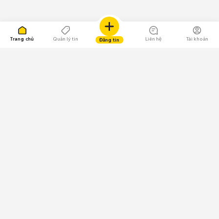
Trang chủ
Quản lý tin
Liên hệ
Tài khoản
Đăng tin
109.000 Bình chọn
Tải ứng dụng Chợ Tốt
Về Chợ Tốt
Quy chế sàn
Chính sách bảo mật
Giải quyết tranh chấp
CÔNG TY TNHH CHỢ TỐT - Người đại diện theo pháp luật:
Nguyễn Trọng Tấn; GPDKKD: 0312120782 do Sở KH & ĐT TP.HCM cấp ngày
11/01/2013;
GPMXH: 185/GP-BTTTT do Bộ Thông tin và Truyền thông
cấp ngày 09/07/2024 - Chịu trách nhiệm