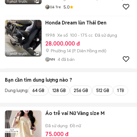
1 phút trước
1
5.0
Gà Tre
Honda Dream lùn Thái Đen
1998
Xe số
100 - 175 cc
Đã sử dụng
28.000.000 đ
Phường 14
(
P. Diên Hồng
mới)
1 phút trước
4
4
đã bán
NN
Bạn cần tìm
dung lượng
nào ?
Dung lượng:
64 GB
128 GB
256 GB
512 GB
1 TB
2 
Áo trễ vai Nữ Vàng size M
Đã sử dụng
Đồ nữ
75.000 đ