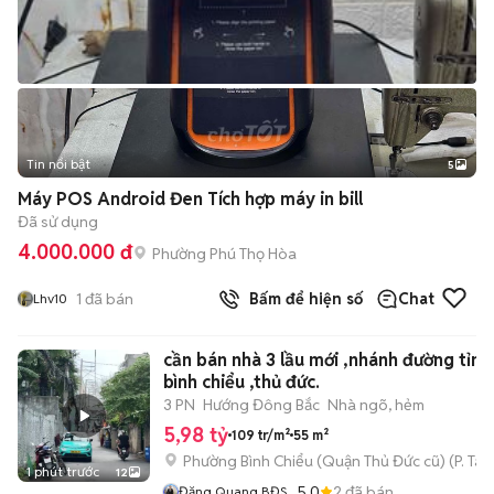
Tin nổi bật
5
Máy POS Android Đen Tích hợp máy in bill
Đã sử dụng
4.000.000 đ
Phường Phú Thọ Hòa
1
đã bán
Bấm để hiện số
Chat
Lhv10
cần bán nhà 3 lầu mới ,nhánh đường tỉnh 
bình chiểu ,thủ đức.
3 PN
Hướng Đông Bắc
Nhà ngõ, hẻm
5,98 tỷ
109 tr/m²
55 m²
Phường Bình Chiểu (Quận Thủ Đức cũ)
(
P. Ta
1 phút trước
12
5.0
2
đã bán
Đăng Quang BĐS