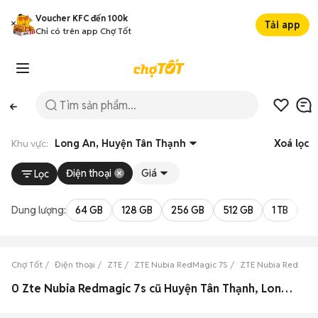
Voucher KFC đến 100k
Tải app
Chỉ có trên app Chợ Tốt
Khu vực:
Long An, Huyện Tân Thạnh
Xoá lọc
Điện thoại
Giá
Lọc
Dung lượng:
64 GB
128 GB
256 GB
512 GB
1 TB
2 
Chợ Tốt
Điện thoại
ZTE
ZTE Nubia RedMagic 7S
ZTE Nubia RedMagi
0 Zte Nubia Redmagic 7s cũ Huyện Tân Thạnh, Long An đẹp