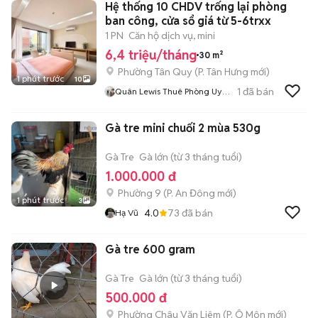
Hệ thống 10 CHDV trống lại phòng
ban công, cửa sổ giá từ 5-6trxx
1 PN
Căn hộ dịch vụ, mini
6,4 triệu/tháng
30 m²
Phường Tân Quy
(
P. Tân Hưng
mới)
1 phút trước
10
1
đã bán
Quân Lewis Thuê Phòng Uy
Tín
Gà tre mini chuối 2 mùa 530g
Gà Tre
Gà lớn (từ 3 tháng tuổi)
1.000.000 đ
Phường 9
(
P. An Đông
mới)
1 phút trước
3
4.0
73
đã bán
Hạ Vũ
Gà tre 600 gram
Gà Tre
Gà lớn (từ 3 tháng tuổi)
500.000 đ
Phường Châu Văn Liêm
(
P. Ô Môn
mới)