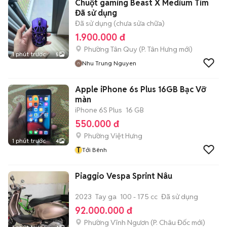
Chuột gaming Beast X Medium Tím
Đã sử dụng
Đã sử dụng (chưa sửa chữa)
1.900.000 đ
Phường Tân Quy
(
P. Tân Hưng
mới)
1 phút trước
5
Nhu Trung Nguyen
Apple iPhone 6s Plus 16GB Bạc Vỡ
màn
iPhone 6S Plus
16 GB
550.000 đ
Phường Việt Hưng
1 phút trước
4
T
Tới Bênh
Piaggio Vespa Sprint Nâu
2023
Tay ga
100 - 175 cc
Đã sử dụng
92.000.000 đ
Phường Vĩnh Ngươn
(
P. Châu Đốc
mới)