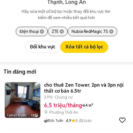
Thạnh, Long An
Hãy xóa một số bộ lọc hoặc thay đổi khu vực tìm 
kiếm để xem nhiều kết quả hơn
Điện thoại
ZTE
Nubia RedMagic 7S
Đổi khu vực
Xóa tất cả bộ lọc
Tin đăng mới
cho thuê Zen Tower. 2pn và 3pn nội
thất cơ bản 6.5tr
2 PN
Chung cư
6,5 triệu/tháng
64 m²
Phường Thới An
1 phút trước
12
4.9
8
đã bán
Đức Tuấn