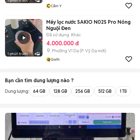
1 phút trước
1
C
Cẩm Y
Máy lọc nước SAKIO N02S Pro Nóng
Nguội Đen
Đã sử dụng
Khác
4.000.000 đ
Phường Vĩ Dạ
(
P. Vỹ Dạ
mới)
1 phút trước
4
q
Qath
Bạn cần tìm
dung lượng
nào ?
Dung lượng:
64 GB
128 GB
256 GB
512 GB
1 TB
2 