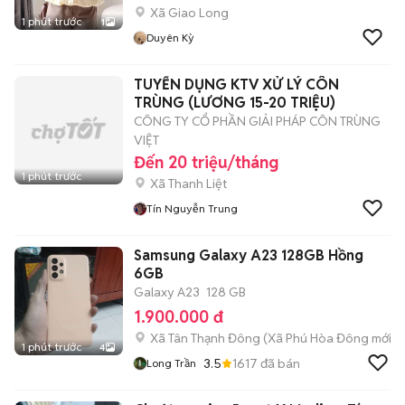
Xã Giao Long
1 phút trước
1
Duyên Kỳ
TUYỂN DỤNG KTV XỬ LÝ CÔN
TRÙNG (LƯƠNG 15-20 TRIỆU)
CÔNG TY CỔ PHẦN GIẢI PHÁP CÔN TRÙNG
VIỆT
Đến 20 triệu/tháng
1 phút trước
Xã Thanh Liệt
Tín Nguyễn Trung
Samsung Galaxy A23 128GB Hồng
6GB
Galaxy A23
128 GB
1.900.000 đ
Xã Tân Thạnh Đông
(
Xã Phú Hòa Đông
mới)
1 phút trước
4
3.5
1617
đã bán
Long Trần