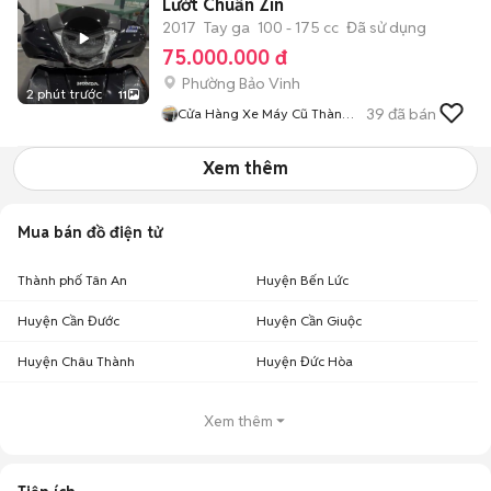
Lướt Chuẩn Zin
2017
Tay ga
100 - 175 cc
Đã sử dụng
75.000.000 đ
Phường Bảo Vinh
2 phút trước
11
39
đã bán
Cửa Hàng Xe Máy Cũ Thành
Phát Đồng Nai
Xem thêm
Mua bán đồ điện tử
Thành phố Tân An
Huyện Bến Lức
Huyện Cần Đước
Huyện Cần Giuộc
Huyện Châu Thành
Huyện Đức Hòa
Xem thêm