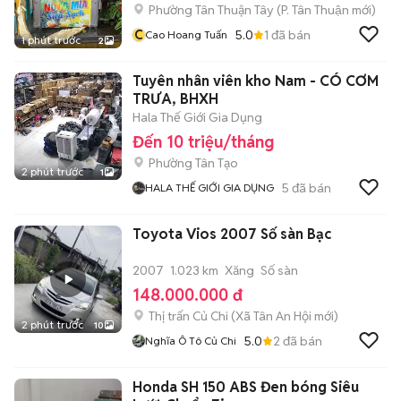
Phường Tân Thuận Tây
(
P. Tân Thuận
mới)
C
5.0
1
đã bán
Cao Hoang Tuấn
1 phút trước
2
Tuyên nhân viên kho Nam - CÓ CƠM
TRƯA, BHXH
Hala Thế Giới Gia Dụng
Đến 10 triệu/tháng
Phường Tân Tạo
2 phút trước
1
5
đã bán
HALA THẾ GIỚI GIA DỤNG
Toyota Vios 2007 Số sàn Bạc
2007
1.023 km
Xăng
Số sàn
148.000.000 đ
Thị trấn Củ Chi
(
Xã Tân An Hội
mới)
2 phút trước
10
5.0
2
đã bán
Nghĩa Ô Tô Củ Chi
Honda SH 150 ABS Đen bóng Siêu