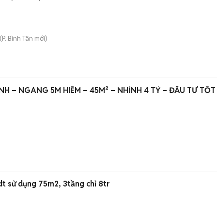
(
P. Bình Tân
mới)
H – NGANG 5M HIẾM – 45M² – NHỈNH 4 TỶ – ĐẦU TƯ TỐT
Nhà mới đẹp xinh, 2pn, dt sử dụng 75m2, 3tầng chỉ 8tr