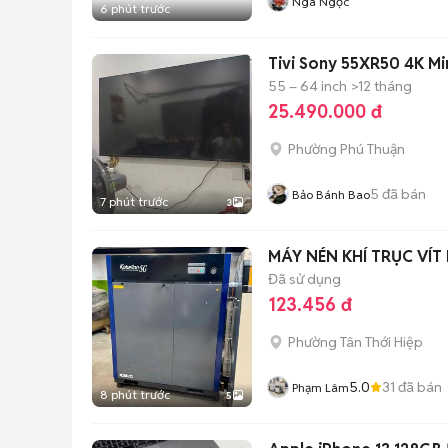
Nga Ngọc
6 phút trước
Tivi Sony 55XR50 4K Mi
55 – 64 inch
>12 tháng
25.490.000 đ
Phường Phú Thuận
5
đã bán
Bảo Bánh Bao
7 phút trước
3
MÁY NÉN KHÍ TRỤC VÍT
Đã sử dụng
123.456 đ
Phường Tân Thới Hiệp
5.0
31
đã bán
Phạm Lâm
8 phút trước
5