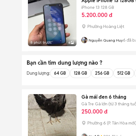
Apple iPhone 13 128GB Đ
iPhone 13
128 GB
5.200.000 đ
Phường Hoàng Liệt
6
đã b
Nguyễn Quang Huy
8 phút trước
6
Bạn cần tìm
dung lượng
nào ?
Dung lượng:
64 GB
128 GB
256 GB
512 GB
Gà mái đen 6 tháng
Gà Tre
Gà lớn (từ 3 tháng tuổ
250.000 đ
Phường 6
(
P. Tân Hòa
mới