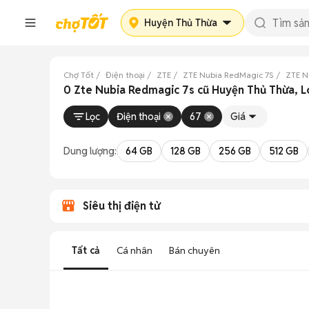
Huyện Thủ Thừa
Chợ Tốt
Điện thoại
ZTE
ZTE Nubia RedMagic 7S
ZTE N
0 Zte Nubia Redmagic 7s cũ Huyện Thủ Thừa, 
Lọc
Điện thoại
67
Giá
Dung lượng:
64 GB
128 GB
256 GB
512 GB
Siêu thị điện tử
Tất cả
Cá nhân
Bán chuyên