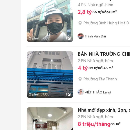
4 PN
Nhà ngõ, hẻm
2,8 tỷ
56 tr/m²
50 m²
Phường Bình Hưng Hoà B
Trịnh Văn Đại
2 phút trước
5
BÁN NHÀ TRƯỜNG CHIN
2 PN
Nhà ngõ, hẻm
4 tỷ
89 tr/m²
45 m²
Phường Tây Thạnh
VIỆT THẢO Land
2 phút trước
3
2 PN
Nhà ngõ, hẻm
8 triệu/tháng
25 m²