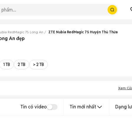
ubia RedMagic 7S Long An
ZTE Nubia RedMagic 7S Huyện Thủ Thừa
Long An đẹp
1 TB
2 TB
> 2 TB
Xem Cử
Tin có video
Tin mới nhất
Dạng lư