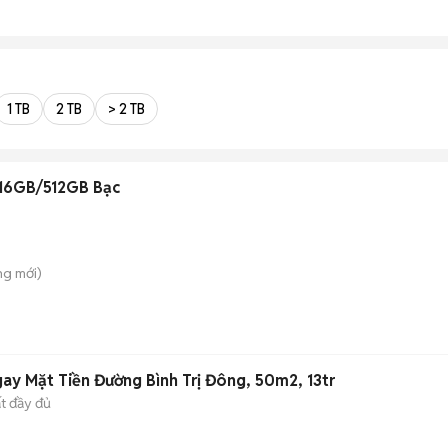
1 TB
2 TB
> 2 TB
16GB/512GB Bạc
ung
mới)
ay Mặt Tiền Đường Bình Trị Đông, 50m2, 13tr
ất đầy đủ