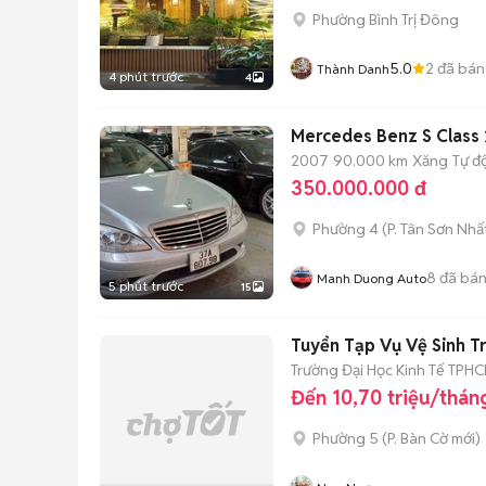
Phường Bình Trị Đông
5.0
2
đã bán
Thành Danh
4 phút trước
4
Mercedes Benz S Class
2007
90.000 km
Xăng
Tự đ
350.000.000 đ
Phường 4
(
P. Tân Sơn Nhấ
8
đã bá
Manh Duong Auto
5 phút trước
15
Tuyển Tạp Vụ Vệ Sinh T
Trường Đại Học Kinh Tế TPH
Đến 10,70 triệu/thán
Phường 5
(
P. Bàn Cờ
mới)