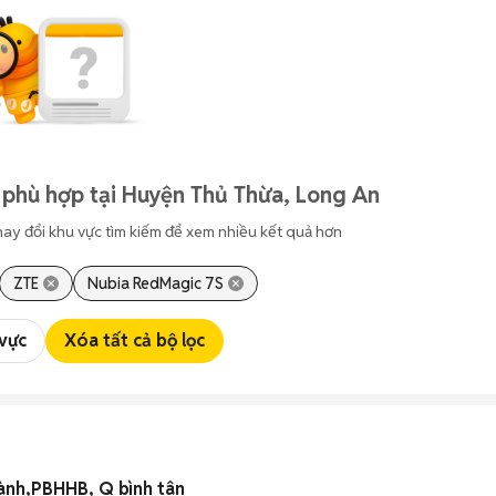
 phù hợp tại Huyện Thủ Thừa, Long An
hay đổi khu vực tìm kiếm để xem nhiều kết quả hơn
ZTE
Nubia RedMagic 7S
 vực
Xóa tất cả bộ lọc
 chợ Bình Thành,PBHHB, Q bình tân