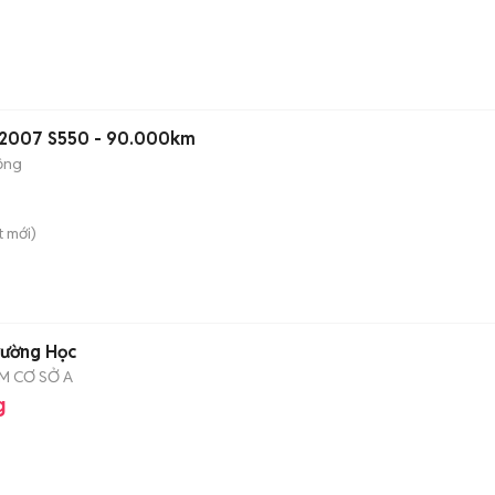
 2007 S550 - 90.000km
ộng
t
mới)
n
rường Học
CM CƠ SỞ A
g