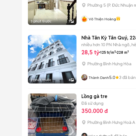
Phường 5
(
P. Đức Nhuận
m
Võ Thiện Hoàng
3 phút trước
7
Nhà Tân Kỳ Tân Quý, 22
nhiều hơn 10 PN
Nhà ngõ, h
28,5 tỷ
125 tr/m²
228 m²
Phường Bình Hưng Hòa
5.0
3
đã bán
Thành Danh
3 phút trước
4
Lồng gà tre
Đã sử dụng
350.000 đ
Phường Bình Hưng Hoà A
8
đã bán