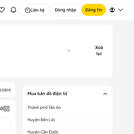
Đăng nhập
Đăng tin
Liên hệ
Xoá
lọc
a hàng
Mua bán đồ điện tử
Thành phố Tân An
ới
Huyện Bến Lức
Huyện Cần Đước