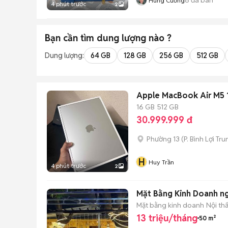
Hùng Cường
4 phút trước
2
Bạn cần tìm
dung lượng
nào ?
Dung lượng:
64 GB
128 GB
256 GB
512 GB
Apple MacBook Air M5 
16 GB
512 GB
30.999.999 đ
Phường 13
(
P. Bình Lợi Tr
H
Huy Trần
4 phút trước
2
Mặt Bằng Kinh Doanh ng
Mặt bằng kinh doanh
Nội th
13 triệu/tháng
50 m²