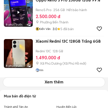
Oppo Reno 5 Pro 256GB 12GB 99%
Reno5 Pro
256 GB
Hết bảo hành
2.500.000 đ
Phường Bến Thành
8 phút trước
4
K
3.0
5
đã bán
Kiến Văn
Xiaomi Redmi 13C 128GB Trắng 6GB
Redmi 13C
128 GB
1.490.000 đ
Xã Phú Dương
(
Xã Phú Hồ
mới)
8 phút trước
3
Vin
Xem thêm
Mua bán đồ điện tử
Thành phố Tân An
Huyện Bến Lức