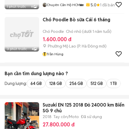
5.0
1
đã bán
Chuyên Căn Hộ HCM🏡
1 phút trước
11
Chó Poodle Bò sữa Cái 6 tháng
Chó Poodle
Chó nhỏ (dưới 1 năm tuổi)
1.600.000 đ
Phường Mộ Lao
(
P. Hà Đông
mới)
3 phút trước
4
T
Trần Hùng
Bạn cần tìm
dung lượng
nào ?
Dung lượng:
64 GB
128 GB
256 GB
512 GB
1 TB
2 
Suzuki EN 125 2018 Đỏ 24000 km Biển
SG 9 chủ
2018
Tay côn/Moto
Đã sử dụng
27.800.000 đ