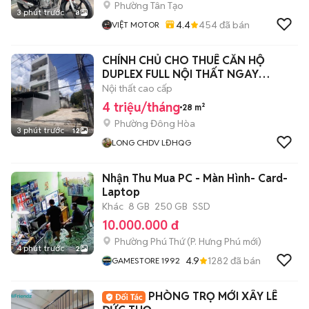
Phường Tân Tạo
3 phút trước
8
4.4
454
đã bán
VIỆT MOTOR
CHÍNH CHỦ CHO THUÊ CĂN HỘ
DUPLEX FULL NỘI THẤT NGAY
LĐHQG + GO DĨ AN
Nội thất cao cấp
4 triệu/tháng
28 m²
Phường Đông Hòa
3 phút trước
12
LONG CHDV LĐHQG
Nhận Thu Mua PC - Màn Hình- Card-
Laptop
Khác
8 GB
250 GB
SSD
10.000.000 đ
Phường Phú Thứ
(
P. Hưng Phú
mới)
4 phút trước
2
4.9
1282
đã bán
GAMESTORE 1992
PHÒNG TRỌ MỚI XÂY LÊ