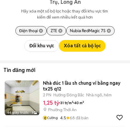
Trụ, Long An
Hãy xóa một số bộ lọc hoặc thay đổi khu vực tìm 
kiếm để xem nhiều kết quả hơn
Điện thoại
ZTE
Nubia RedMagic 7S
Đổi khu vực
Xóa tất cả bộ lọc
Tin đăng mới
Nhà đúc 1 lầu sh chung vi bằng ngay
tx25 q12
2 PN
Hướng Đông Bắc
Nhà ngõ, hẻm
1,25 tỷ
31 tr/m²
40 m²
Phường Thới An
44 giây trước
7
c
4.5
68
đã bán
Cường