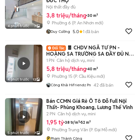
ĐỨC THỌ
Nội thất đầy đủ
3,8 triệu/tháng
30 m²
Phường 6
(
P. An Nhơn
mới)
4 phút trước
7
5.0
1
đã bán
Duy Cường
🧧 CHDV NGÃ TƯ PN -
HOÀNG SA TRƯỜNG SA ĐẦY ĐỦ NỘI
THẤT SIÊU RỘNG RÃI
1 PN
Căn hộ dịch vụ, mini
5,8 triệu/tháng
40 m²
Phường 15
(
P. Cầu Kiệu
mới)
4 phút trước
12
42
đã bán
Công Khải HiFriendz Pn
Bán CCMN Giá Rẻ Ô Tô Đỗ Full Nội
Thất- Phùng Khoang, Lương Thế Vinh
2 PN
Căn hộ dịch vụ, mini
1,95 tỷ
38 tr/m²
52 m²
Phường Trung Văn
(
P. Đại Mỗ
mới)
5 phút trước
7
P
Phạm Thành Công