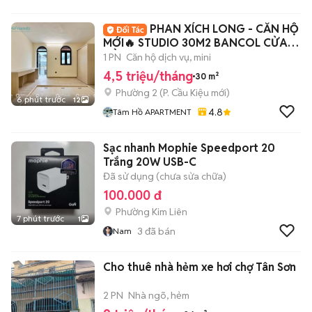
PHAN XÍCH LONG - CĂN HỘ
MỚI🔥 STUDIO 30M2 BANCOL CỬA
SỔ - FULL NT 100%
1 PN
Căn hộ dịch vụ, mini
4,5 triệu/tháng
30 m²
Phường 2
(
P. Cầu Kiệu
mới)
6 phút trước
12
4.8
Tâm Hồ APARTMENT
Sạc nhanh Mophie Speedport 20
Trắng 20W USB-C
Đã sử dụng (chưa sửa chữa)
100.000 đ
Phường Kim Liên
7 phút trước
1
3
đã bán
Nam
Cho thuê nhà hẻm xe hơi chợ Tân Sơn
2 PN
Nhà ngõ, hẻm