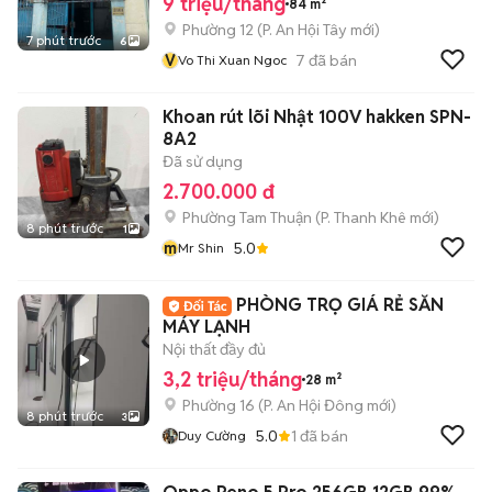
9 triệu/tháng
84 m²
Phường 12
(
P. An Hội Tây
mới)
7 phút trước
6
V
7
đã bán
Vo Thi Xuan Ngoc
Khoan rút lõi Nhật 100V hakken SPN-
8A2
Đã sử dụng
2.700.000 đ
Phường Tam Thuận
(
P. Thanh Khê
mới)
8 phút trước
1
m
5.0
Mr Shin
PHÒNG TRỌ GIÁ RẺ SẴN
MÁY LẠNH
Nội thất đầy đủ
3,2 triệu/tháng
28 m²
Phường 16
(
P. An Hội Đông
mới)
8 phút trước
3
5.0
1
đã bán
Duy Cường