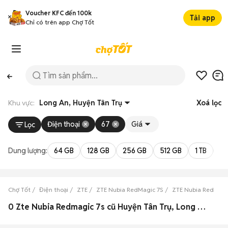
Voucher KFC đến 100k
Tải app
Chỉ có trên app Chợ Tốt
Khu vực:
Long An, Huyện Tân Trụ
Xoá lọc
Điện thoại
67
Giá
Lọc
Dung lượng:
64 GB
128 GB
256 GB
512 GB
1 TB
2 
Chợ Tốt
Điện thoại
ZTE
ZTE Nubia RedMagic 7S
ZTE Nubia RedMagi
0 Zte Nubia Redmagic 7s cũ Huyện Tân Trụ, Long An đẹp