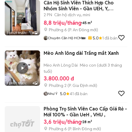
Căn Hộ Sinh Viên Thích Hợp Cho
Nhóm Sinh Viên - Gần UEH, Y,
SGU,KHTN
2 PN
Căn hộ dịch vụ, mini
8,8 triệu/tháng
45 m²
Phường 6
(
P. An Đông
mới)
1 phút trước
8
5.0
1
đã bán
Chuyên Căn Hộ HCM🏡
Mèo Anh lông dài Trắng mắt Xanh
Mèo Anh Lông Dài
Mèo con (dưới 3 tháng
tuổi)
3.800.000 đ
1 phút trước
4
Phường 2
(
P. Gia Định
mới)
5.0
41
đã bán
Như Ý
Phòng Trọ Sinh Viên Cao Cấp Giá Rẻ -
Mới 100% - Gần UeH , VHU ,
3,6 triệu/tháng
28 m²
Phường 6
(
P. Bình Đông
mới)