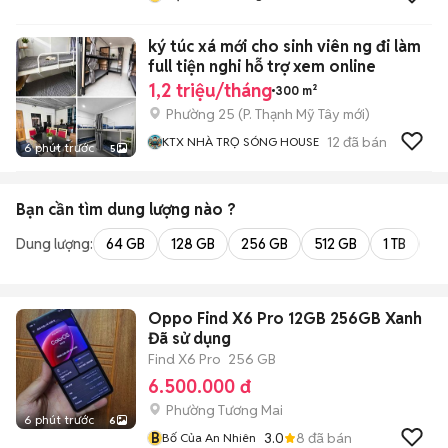
ký túc xá mới cho sinh viên ng đi làm
full tiện nghi hỗ trợ xem online
1,2 triệu/tháng
300 m²
Phường 25
(
P. Thạnh Mỹ Tây
mới)
12
đã bán
KTX NHÀ TRỌ SÓNG HOUSE
6 phút trước
5
Bạn cần tìm
dung lượng
nào ?
Dung lượng:
64 GB
128 GB
256 GB
512 GB
1 TB
2 
Oppo Find X6 Pro 12GB 256GB Xanh
Đã sử dụng
Find X6 Pro
256 GB
6.500.000 đ
Phường Tương Mai
6 phút trước
6
B
3.0
8
đã bán
Bố Của An Nhiên