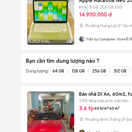
Apple MacBook Neo 20
Khác
8 GB
256 GB
SSD
14.900.000 đ
Phường Hưng Lợi
(
P. Tân 
5.0
Trần Sự Computer Store
5 phút trước
6
Bạn cần tìm
dung lượng
nào ?
Dung lượng:
64 GB
128 GB
256 GB
512 GB
Bán nhà Dĩ An, 60m2, ful
2 PN
Nhà mặt phố, mặt tiền
3,6 tỷ
60 tr/m²
60 m²
Phường Bình Thắng
(
P. Đ