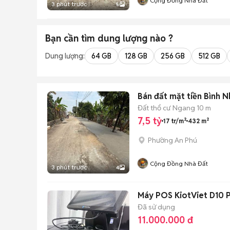
Cộng Đồng Nhà Đất
3 phút trước
5
Bạn cần tìm
dung lượng
nào ?
Dung lượng:
64 GB
128 GB
256 GB
512 GB
Bán đất mặt tiền Bình 
Đất thổ cư
Ngang 10 m
7,5 tỷ
17 tr/m²
432 m²
Phường An Phú
Cộng Đồng Nhà Đất
3 phút trước
4
Máy POS KiotViet D10 
Đã sử dụng
11.000.000 đ