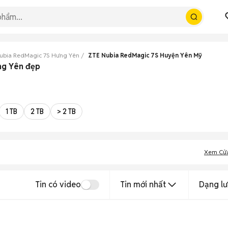
ubia RedMagic 7S Hưng Yên
ZTE Nubia RedMagic 7S Huyện Yên Mỹ
ng Yên đẹp
1 TB
2 TB
> 2 TB
Xem Cử
Tin có video
Tin mới nhất
Dạng lư