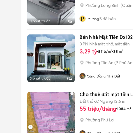
Phường Long Bình (Quận 
P
5
đã bán
Phương
3 phút trước
1
Bán Nhà Mặt Tiền Dx132
3 PN
Nhà mặt phố, mặt tiền
3,29 tỷ
87 tr/m²
38 m²
Phường Tân An
(
P. Phú An
Cộng Đồng Nhà Đất
3 phút trước
5
Cho thuê đất mặt tiền 
Đất thổ cư
Ngang 12,6 m
55 triệu/tháng
1084 m²
Phường Phú Lợi