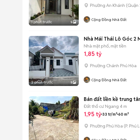
Phường An Khánh (Quận 
Cộng Đồng Nhà Đất
1 phút trước
5
Nhà Mái Thái Lô Góc 2 
Nhà mặt phố, mặt tiền
1,85 tỷ
Phường Chánh Phú Hòa
Cộng Đồng Nhà Đất
2 phút trước
5
Bán đất liền kề trung t
Đất thổ cư
Ngang 4 m
1,95 tỷ
33 tr/m²
60 m²
Phường Phú Hòa
(
P. Phú L