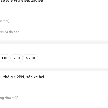
26 A18 Pro 8GB/256GB
An
mới)
124
đã bán
1 TB
2 TB
> 2 TB
l thổ cư, 2PN, sân xe hơi
ông Hòa
mới)