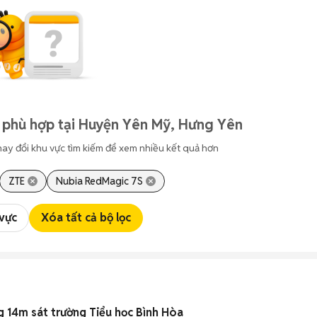
 phù hợp tại Huyện Yên Mỹ, Hưng Yên
hay đổi khu vực tìm kiếm để xem nhiều kết quả hơn
ZTE
Nubia RedMagic 7S
 vực
Xóa tất cả bộ lọc
g 14m sát trường Tiểu học Bình Hòa