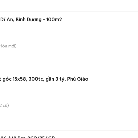
 Dĩ An, Bình Dương - 100m2
 Hòa
mới)
t góc 15x58, 300tc, gần 3 tỷ, Phú Giáo
2 cũ)