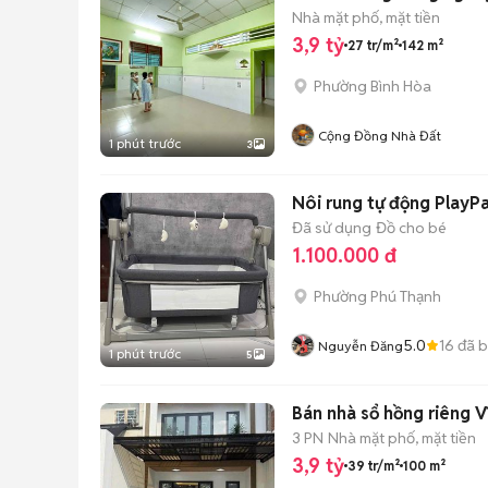
Nhà mặt phố, mặt tiền
3,9 tỷ
27 tr/m²
142 m²
Phường Bình Hòa
Cộng Đồng Nhà Đất
1 phút trước
3
Nôi rung tự động PlayP
Đã sử dụng
Đồ cho bé
1.100.000 đ
Phường Phú Thạnh
5.0
16
đã 
Nguyễn Đăng
1 phút trước
5
Bán nhà sổ hồng riêng 
3 PN
Nhà mặt phố, mặt tiền
3,9 tỷ
39 tr/m²
100 m²