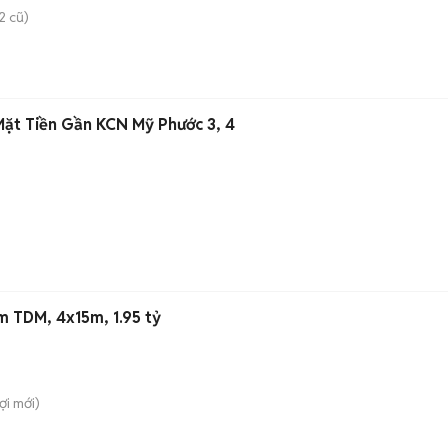
2 cũ)
Mặt Tiền Gần KCN Mỹ Phước 3, 4
âm TDM, 4x15m, 1.95 tỷ
ợi
mới)