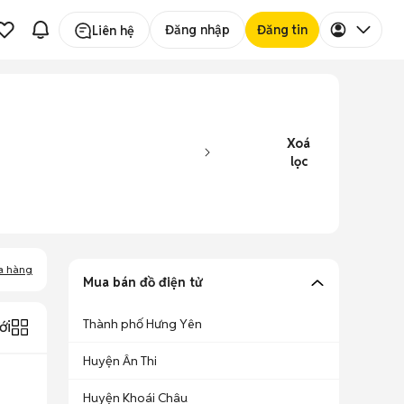
Đăng nhập
Đăng tin
Liên hệ
Xoá
lọc
a hàng
Mua bán đồ điện tử
Thành phố Hưng Yên
ới
Huyện Ân Thi
Huyện Khoái Châu