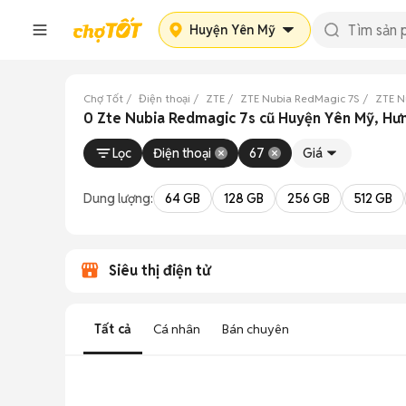
Huyện Yên Mỹ
Chợ Tốt
Điện thoại
ZTE
ZTE Nubia RedMagic 7S
ZTE N
0 Zte Nubia Redmagic 7s cũ Huyện Yên Mỹ, Hư
Lọc
Điện thoại
67
Giá
Dung lượng:
64 GB
128 GB
256 GB
512 GB
Siêu thị điện tử
Tất cả
Cá nhân
Bán chuyên