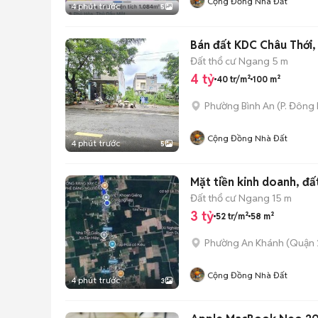
Cộng Đồng Nhà Đất
4 phút trước
5
Bán đất KDC Châu Thới,
Đất thổ cư
Ngang 5 m
4 tỷ
40 tr/m²
100 m²
Phường Bình An
(
P. Đông
Cộng Đồng Nhà Đất
4 phút trước
5
Mặt tiền kinh doanh, đấ
Đất thổ cư
Ngang 15 m
3 tỷ
52 tr/m²
58 m²
Phường An Khánh (Quận 
Cộng Đồng Nhà Đất
4 phút trước
3