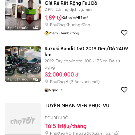
Giá Rẻ Rất Rộng Full Đồ
2 PN
Căn hộ dịch vụ, mini
1,89 tỷ
36 tr/m²
52 m²
Phường Khương Đình
3 phút trước
6
P
Phạm Thành Công
Suzuki Bandit 150 2019 Đen/Đỏ 2409
km
2019
Tay côn/Moto
100 - 175 cc
Đã sử
dụng
32.000.000 đ
4 phút trước
5
Phường 6
(
P. An Nhơn
mới)
Ngọc Lê
TUYỂN NHÂN VIÊN PHỤC VỤ
ĐEN BÚN BÒ
Từ 5 triệu/tháng
Phường Võ Thị Sáu
(
P. Xuân Hòa
mới)