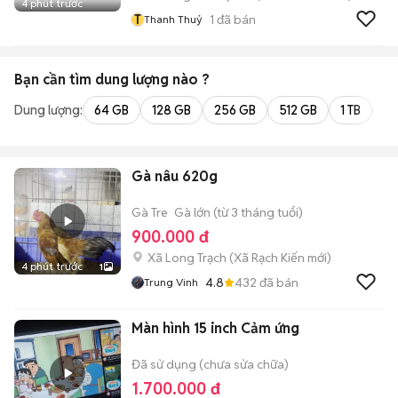
4 phút trước
T
1
đã bán
Thanh Thuỷ
Bạn cần tìm
dung lượng
nào ?
Dung lượng:
64 GB
128 GB
256 GB
512 GB
1 TB
2 
Gà nâu 620g
Gà Tre
Gà lớn (từ 3 tháng tuổi)
900.000 đ
Xã Long Trạch
(
Xã Rạch Kiến
mới)
4 phút trước
1
4.8
432
đã bán
Trung Vinh
Màn hình 15 inch Cảm ứng
Đã sử dụng (chưa sửa chữa)
1.700.000 đ