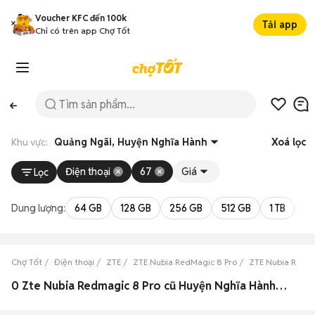
Voucher KFC đến 100k
Tải app
Chỉ có trên app Chợ Tốt
Khu vực:
Quảng Ngãi, Huyện Nghĩa Hành
Xoá lọc
Điện thoại
67
Giá
Lọc
Dung lượng:
64 GB
128 GB
256 GB
512 GB
1 TB
2 
Chợ Tốt
Điện thoại
ZTE
ZTE Nubia RedMagic 8 Pro
ZTE Nubia RedMa
0 Zte Nubia Redmagic 8 Pro cũ Huyện Nghĩa Hành, Quảng Ngãi đẹp