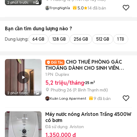
2 phút trước
11
5.0
14
đã bán
TrọngNghĩa
Bạn cần tìm
dung lượng
nào ?
Dung lượng:
64 GB
128 GB
256 GB
512 GB
1 TB
2 
CHO THUÊ PHÒNG GÁC
THOÁNG DÀNH CHO SINH VIÊN
HUTECH, GTVT, FTU
1 PN
Duplex
5,2 triệu/tháng
25 m²
Phường 26
(
P. Bình Thạnh
mới)
2 phút trước
7
9
đã bán
Xuân Long Aparment
Máy nước nóng Ariston Trắng 4500W
có bơm
Đã sử dụng
Ariston
1.350.000 đ