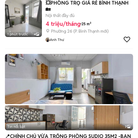
💥PHÒNG TRỌ GIÁ RẺ BÌNH THẠNH
🏡
Nội thất đầy đủ
4 triệu/tháng
25 m²
Phường 26
(
P. Bình Thạnh
mới)
1 phút trước
4
Anh Thư
Tin nổi bật
7
+
2
📍CHÍNH CHỦ VỪA TRỐNG PHÒNG SUDIO 35M2 -BAN