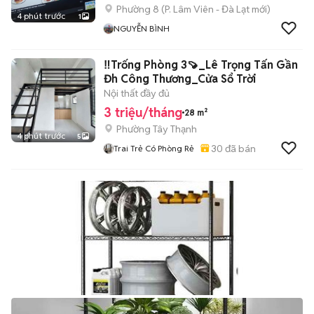
Phường 8
(
P. Lâm Viên - Đà Lạt
mới)
4 phút trước
1
NGUYỄN BÌNH
‼️Trống Phòng 3🍠_Lê Trọng Tấn Gần
Đh Công Thương_Cửa Sổ Trời
Nội thất đầy đủ
3 triệu/tháng
28 m²
Phường Tây Thạnh
4 phút trước
5
30
đã bán
Trai Trẻ Có Phòng Rẻ