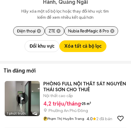
Hành, Quảng Ngãi
Hãy xóa một số bộ lọc hoặc thay đổi khu vực tìm 
kiếm để xem nhiều kết quả hơn
Điện thoại
ZTE
Nubia RedMagic 8 Pro
Đổi khu vực
Xóa tất cả bộ lọc
Tin đăng mới
PHÒNG FULL NỘI THẤT SÁT NGUYỄN
THÁI SƠN CHO THUÊ
Nội thất cao cấp
4,2 triệu/tháng
25 m²
Phường An Phú Đông
1 phút trước
4
P
4.0
2
đã bán
Phạm Thị Huyền Trang