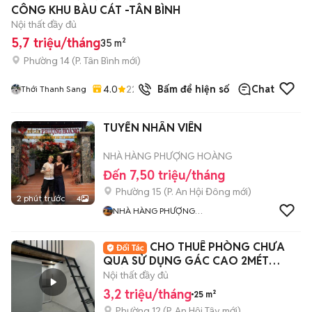
CÔNG KHU BÀU CÁT -TÂN BÌNH
Nội thất đầy đủ
5,7 triệu/tháng
35 m²
Phường 14
(
P. Tân Bình
mới)
4.0
22
đã bán
Bấm để hiện số
Chat
Thới Thanh Sang
TUYỂN NHÂN VIÊN
NHÀ HÀNG PHƯỢNG HOÀNG
Đến 7,50 triệu/tháng
Phường 15
(
P. An Hội Đông
mới)
2 phút trước
4
NHÀ HÀNG PHƯỢNG
HOÀNG
CHO THUÊ PHÒNG CHƯA
QUA SỬ DỤNG GÁC CAO 2MÉT
ĐƯỜNG HUỲNH VĂN NGHỆ
Nội thất đầy đủ
3,2 triệu/tháng
25 m²
Phường 12
(
P. An Hội Tây
mới)