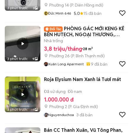
Phường 14
(
P. Diên Hồng
mới)
3 phút trước
3
Đ
5.0
15
đã bán
Đức Minh 646
PHÒNG GÁC MỚI KENG KẾ
BÊN HUTECH, NGOẠI THƯƠNG,
GTVT SIÊU HẠT DẺ
Nhà trống
3,8 triệu/tháng
28 m²
Phường 26
(
P. Bình Thạnh
mới)
3 phút trước
9
9
đã bán
Xuân Long Aparment
Roja Elysium Nam Xanh lá Tươi mát
Đã sử dụng
Đồ nam
1.000.000 đ
Phường 2
(
P. Gia Định
mới)
3 phút trước
1
3
đã bán
Nguyenduchoa
Bán CC Thanh Xuân, Vũ Tông Phan,