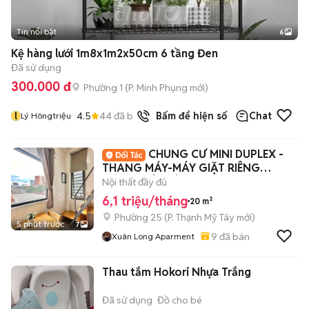
Tin nổi bật
6
+
2
Kệ hàng lưới 1m8x1m2x50cm 6 tầng Đen
Đã sử dụng
300.000 đ
Phường 1
(
P. Minh Phụng
mới)
l
4.5
44
đã bán
Bấm để hiện số
Chat
Lý Hôngtriệu
CHUNG CƯ MINI DUPLEX -
THANG MÁY-MÁY GIẶT RIÊNG
TRUNG TÂM BÌNH THANH
Nội thất đầy đủ
6,1 triệu/tháng
20 m²
Phường 25
(
P. Thạnh Mỹ Tây
mới)
5 phút trước
7
9
đã bán
Xuân Long Aparment
Thau tắm Hokori Nhựa Trắng
Đã sử dụng
Đồ cho bé