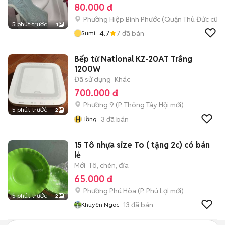
80.000 đ
Phường Hiệp Bình Phước (Quận Thủ Đức cũ)
5 phút trước
1
4.7
7
đã bán
Sumi
Bếp từ National KZ-20AT Trắng
1200W
Đã sử dụng
Khác
700.000 đ
Phường 9
(
P. Thông Tây Hội
mới)
5 phút trước
2
H
3
đã bán
Hồng
15 Tô nhựa size To ( tặng 2c) có bán
lẻ
Mới
Tô, chén, đĩa
65.000 đ
Phường Phú Hòa
(
P. Phú Lợi
mới)
5 phút trước
2
13
đã bán
Khuyên Ngoc