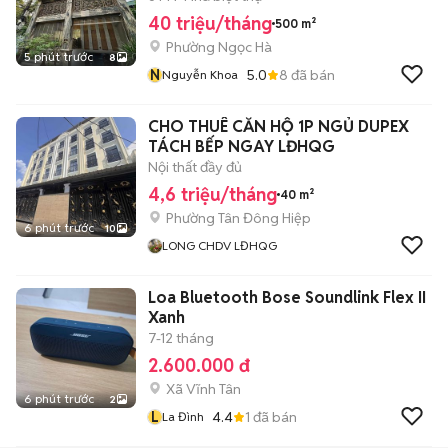
40 triệu/tháng
500 m²
Phường Ngọc Hà
5 phút trước
8
N
5.0
8
đã bán
Nguyễn Khoa
CHO THUÊ CĂN HỘ 1P NGỦ DUPEX
TÁCH BẾP NGAY LĐHQG
Nội thất đầy đủ
4,6 triệu/tháng
40 m²
Phường Tân Đông Hiệp
6 phút trước
10
LONG CHDV LĐHQG
Loa Bluetooth Bose Soundlink Flex II
Xanh
7-12 tháng
2.600.000 đ
Xã Vĩnh Tân
6 phút trước
2
L
4.4
1
đã bán
La Đình