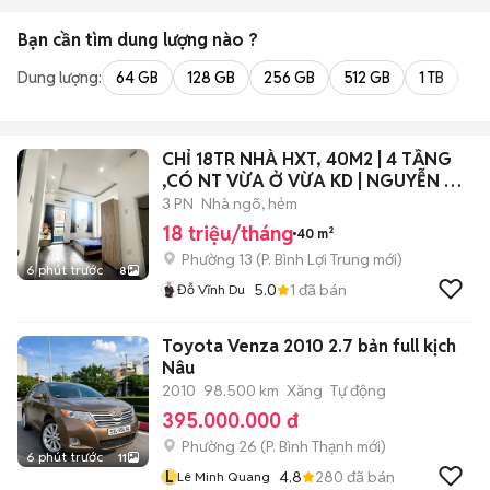
Bạn cần tìm
dung lượng
nào ?
Dung lượng:
64 GB
128 GB
256 GB
512 GB
1 TB
2 
CHỈ 18TR NHÀ HXT, 40M2 | 4 TẦNG
,CÓ NT VỪA Ở VỪA KD | NGUYỄN XÍ,
BT.
3 PN
Nhà ngõ, hẻm
18 triệu/tháng
40 m²
Phường 13
(
P. Bình Lợi Trung
mới)
6 phút trước
8
5.0
1
đã bán
Đỗ Vĩnh Du
Toyota Venza 2010 2.7 bản full kịch
Nâu
2010
98.500 km
Xăng
Tự động
395.000.000 đ
Phường 26
(
P. Bình Thạnh
mới)
6 phút trước
11
L
4.8
280
đã bán
Lê Minh Quang