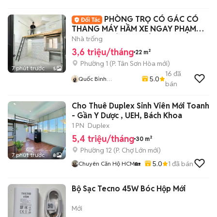
PHÒNG TRỌ CÓ GÁC CÓ
THANG MÁY HẦM XE NGAY PHẠM
VĂN HAI GIÁ SINH VIÊN
Nhà trống
3,6 triệu/tháng
22 m²
Phường 1
(
P. Tân Sơn Hòa
mới)
7 phút trước
5
16
đã
5.0
Quốc Bình
bán
Lovanhome
Cho Thuê Duplex Sinh Viên Mới Toanh
- Gần Y Dược , UEH, Bách Khoa
1 PN
Duplex
5,4 triệu/tháng
30 m²
Phường 12
(
P. Chợ Lớn
mới)
7 phút trước
8
5.0
1
đã bán
Chuyên Căn Hộ HCM🏡
Bộ Sạc Tecno 45W Bóc Hộp Mới
Mới