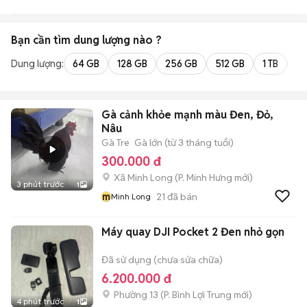
Bạn cần tìm
dung lượng
nào ?
Dung lượng:
64 GB
128 GB
256 GB
512 GB
1 TB
2 
Gà cảnh khỏe mạnh màu Đen, Đỏ,
Nâu
Gà Tre
Gà lớn (từ 3 tháng tuổi)
300.000 đ
Xã Minh Long
(
P. Minh Hưng
mới)
3 phút trước
1
m
21
đã bán
Minh Long
Máy quay DJI Pocket 2 Đen nhỏ gọn
Đã sử dụng (chưa sửa chữa)
6.200.000 đ
Phường 13
(
P. Bình Lợi Trung
mới)
4 phút trước
1