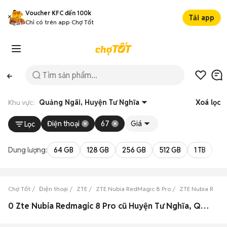
Voucher KFC đến 100k
Tải app
Chỉ có trên app Chợ Tốt
Khu vực:
Quảng Ngãi, Huyện Tư Nghĩa
Xoá lọc
Điện thoại
67
Giá
Lọc
Dung lượng:
64 GB
128 GB
256 GB
512 GB
1 TB
2 
Chợ Tốt
Điện thoại
ZTE
ZTE Nubia RedMagic 8 Pro
ZTE Nubia RedMa
0 Zte Nubia Redmagic 8 Pro cũ Huyện Tư Nghĩa, Quảng Ngãi đẹp