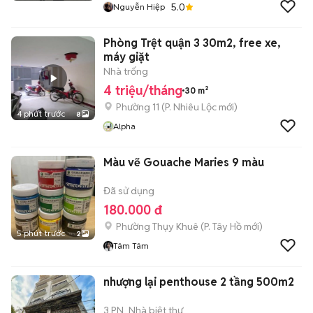
5.0
Nguyễn Hiệp
Phòng Trệt quận 3 30m2, free xe,
máy giặt
Nhà trống
4 triệu/tháng
30 m²
Phường 11
(
P. Nhiêu Lộc
mới)
4 phút trước
8
Alpha
Màu vẽ Gouache Maries 9 màu
Đã sử dụng
180.000 đ
Phường Thụy Khuê
(
P. Tây Hồ
mới)
5 phút trước
2
Tâm Tâm
nhượng lại penthouse 2 tầng 500m2
3 PN
Nhà biệt thự