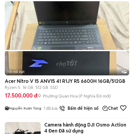
Tin nổi bật
4
Acer Nitro V 15 ANV15 41 R1JY R5 6600H 16GB/512GB
Ryzen 5
16 GB
512 GB
SSD
17.500.000 đ
Phường Quan Hoa
(
P. Nghĩa Đô
mới)
1
đã bán
Bấm để hiện số
Chat
Nguyễn Xuân Tùng
Camera hành động DJI Osmo Action
4 Đen Đã sử dụng