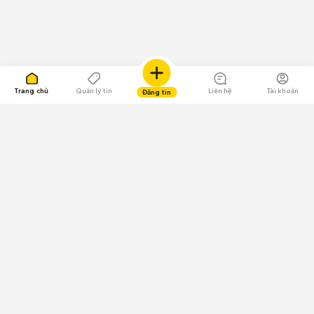
Trang chủ
Quản lý tin
Liên hệ
Tài khoản
Đăng tin
109.000 Bình chọn
Tải ứng dụng Chợ Tốt
Về Chợ Tốt
Quy chế sàn
Chính sách bảo mật
Giải quyết tranh chấp
CÔNG TY TNHH CHỢ TỐT - Người đại diện theo pháp luật:
Nguyễn Trọng Tấn; GPDKKD: 0312120782 do Sở KH & ĐT TP.HCM cấp ngày