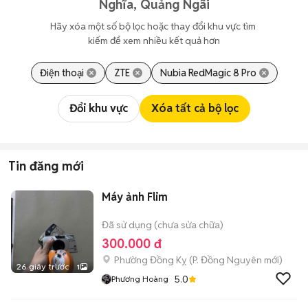
Nghĩa, Quảng Ngãi
Hãy xóa một số bộ lọc hoặc thay đổi khu vực tìm 
kiếm để xem nhiều kết quả hơn
Điện thoại
ZTE
Nubia RedMagic 8 Pro
Đổi khu vực
Xóa tất cả bộ lọc
Tin đăng mới
Máy ảnh Flim
Đã sử dụng (chưa sửa chữa)
300.000 đ
Phường Đồng Kỵ
(
P. Đồng Nguyên
mới)
26 giây trước
1
5.0
Phương Hoàng