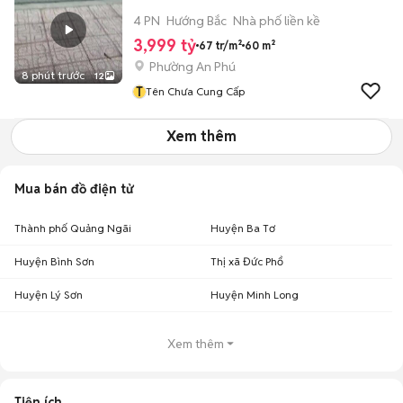
4 PN
Hướng Bắc
Nhà phố liền kề
3,999 tỷ
67 tr/m²
60 m²
Phường An Phú
8 phút trước
12
T
Tên Chưa Cung Cấp
Xem thêm
Mua bán đồ điện tử
Thành phố Quảng Ngãi
Huyện Ba Tơ
Huyện Bình Sơn
Thị xã Đức Phổ
Huyện Lý Sơn
Huyện Minh Long
Xem thêm
Tiện ích