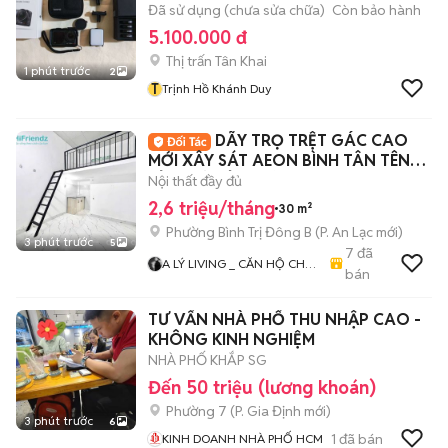
Đã sử dụng (chưa sửa chữa)
Còn bảo hành
5.100.000 đ
Thị trấn Tân Khai
1 phút trước
2
T
Trịnh Hồ Khánh Duy
DÃY TRỌ TRỆT GÁC CAO
MỚI XÂY SÁT AEON BÌNH TÂN TÊN
LỬA MỚI TỈNH LỘ 10
Nội thất đầy đủ
2,6 triệu/tháng
30 m²
Phường Bình Trị Đông B
(
P. An Lạc
mới)
3 phút trước
5
7
đã
A LÝ LIVING _ CĂN HỘ CHO
bán
THUÊ TP.HCM - PHÒNG TRỌ
- MBKD - KIOT - CHDV -
TƯ VẤN NHÀ PHỐ THU NHẬP CAO -
CHUNG CƯ - NHÀ Ở
KHÔNG KINH NGHIỆM
NHÀ PHỐ KHẮP SG
Đến 50 triệu (lương khoán)
Phường 7
(
P. Gia Định
mới)
3 phút trước
6
1
đã bán
KINH DOANH NHÀ PHỐ HCM