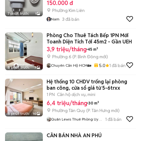
150.000 đ
Phường Kim Liên
7 phút trước
1
3
đã bán
Nam
Phòng Cho Thuê Tách Bếp 1PN Mới
Toanh Diện Tích Tới 45m2 - Gần UEH
3,9 triệu/tháng
45 m²
Phường 6
(
P. Bình Đông
mới)
5.0
1
đã bán
Chuyên Căn Hộ HCM🏡
8 phút trước
7
Hệ thống 10 CHDV trống lại phòng
ban công, cửa sổ giá từ 5-6trxx
1 PN
Căn hộ dịch vụ, mini
6,4 triệu/tháng
30 m²
Phường Tân Quy
(
P. Tân Hưng
mới)
8 phút trước
10
1
đã bán
Quân Lewis Thuê Phòng Uy
Tín
CẦN BÁN NHÀ AN PHÚ