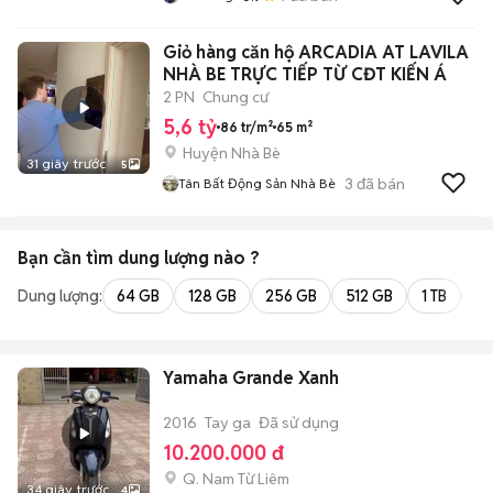
Giỏ hàng căn hộ ARCADIA AT LAVILA
NHÀ BE TRỰC TIẾP TỪ CĐT KIẾN Á
2 PN
Chung cư
5,6 tỷ
86 tr/m²
65 m²
Huyện Nhà Bè
31 giây trước
5
3
đã bán
Tân Bất Động Sản Nhà Bè
Bạn cần tìm
dung lượng
nào ?
Dung lượng:
64 GB
128 GB
256 GB
512 GB
1 TB
2 
Yamaha Grande Xanh
2016
Tay ga
Đã sử dụng
10.200.000 đ
Q. Nam Từ Liêm
34 giây trước
4