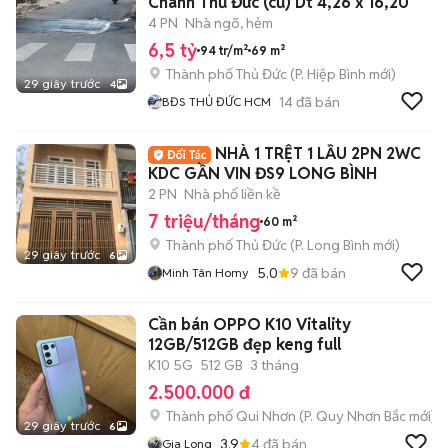
Chánh Thủ Đức (cũ) Dt 4,26 x 16,20
4 PN
Nhà ngõ, hẻm
6,5 tỷ
94 tr/m²
69 m²
Thành phố Thủ Đức
(
P. Hiệp Bình
mới)
29 giây trước
4
14
đã bán
BĐS THỦ ĐỨC HCM
NHÀ 1 TRỆT 1 LẦU 2PN 2WC
KDC GẦN VIN ĐS9 LONG BÌNH
2 PN
Nhà phố liền kề
7 triệu/tháng
60 m²
Thành phố Thủ Đức
(
P. Long Bình
mới)
29 giây trước
6
5.0
9
đã bán
Minh Tân Homy
Cần bán OPPO K10 Vitality
12GB/512GB đẹp keng full
K10 5G
512 GB
3 tháng
2.500.000 đ
Thành phố Qui Nhơn
(
P. Quy Nhơn Bắc
mới)
29 giây trước
6
3.9
4
đã bán
Gia Long