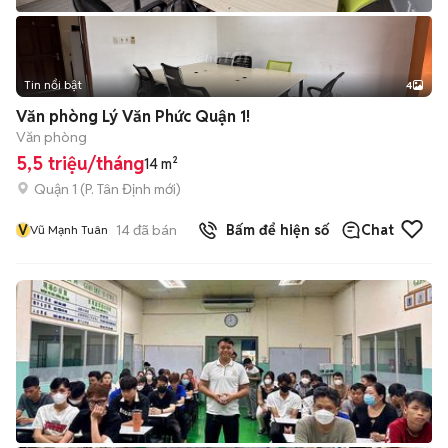
Tin nổi bật
4
Văn phòng Lý Văn Phức Quận 1!
Văn phòng
5,5 triệu/tháng
14 m²
Quận 1
(
P. Tân Định
mới)
V
14
đã bán
Bấm để hiện số
Chat
Vũ Mạnh Tuân