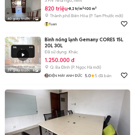
3 PN
Nhà ngõ, hẻm
820 triệu
8,2 tr/m²
100 m²
Thành phố Biên Hòa
(
P. Tam Phước
mới)
40 giây trước
7
T
Tuan
Bình nóng lạnh Gemany CORES 15L
20L 30L
Đã sử dụng
Khác
1.250.000 đ
Q. Ba Đình
(
P. Ngọc Hà
mới)
39 giây trước
6
5.0
5
đã bán
ĐIỆN MÁY ANH ĐỨC