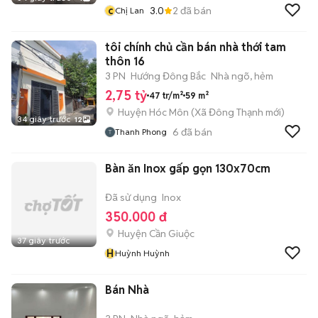
c
3.0
2
đã bán
Chị Lan
tôi chính chủ cần bán nhà thới tam
thôn 16
3 PN
Hướng Đông Bắc
Nhà ngõ, hẻm
2,75 tỷ
47 tr/m²
59 m²
Huyện Hóc Môn
(
Xã Đông Thạnh
mới)
34 giây trước
12
6
đã bán
Thanh Phong
Bàn ăn Inox gấp gọn 130x70cm
Đã sử dụng
Inox
350.000 đ
Huyện Cần Giuộc
37 giây trước
H
Huỳnh Huỳnh
Bán Nhà