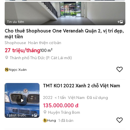
Tin ưu tiên
9
+
2
Cho thuê Shophouse One Verandah Quận 2, vị trí đẹp,
mặt tiền
Shophouse
Hoàn thiện cơ bản
27 triệu/tháng
100 m²
Thành phố Thủ Đức
(
P. Cát Lái
mới)
N
Ngọc Xuân
TMT KO1 2022 Xanh 2 chỗ Việt Nam
2022
< 1 tấn
Việt Nam
Đã sử dụng
135.000.000 đ
Huyện Trảng Bom
1 phút trước
6
h
1
đã bán
Hung