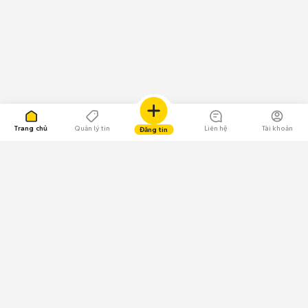
Trang chủ
Quản lý tin
Liên hệ
Tài khoản
Đăng tin
109.000 Bình chọn
Tải ứng dụng Chợ Tốt
Về Chợ Tốt
Quy chế sàn