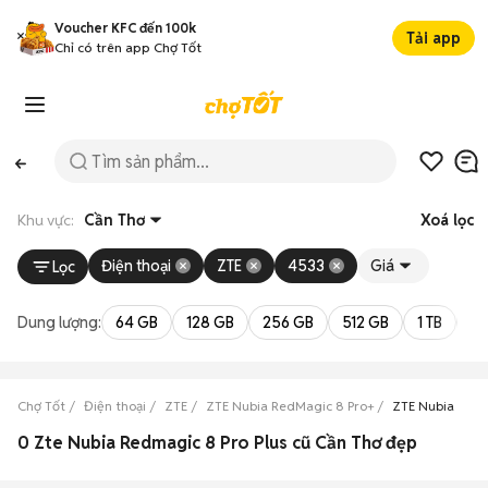
Voucher KFC đến 100k
Tải app
Chỉ có trên app Chợ Tốt
Khu vực:
Cần Thơ
Xoá lọc
Điện thoại
ZTE
4533
Giá
Lọc
Dung lượng:
64 GB
128 GB
256 GB
512 GB
1 TB
2 
Chợ Tốt
Điện thoại
ZTE
ZTE Nubia RedMagic 8 Pro+
ZTE Nubia RedM
0 Zte Nubia Redmagic 8 Pro Plus cũ Cần Thơ đẹp