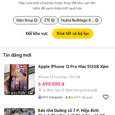
Hãy xóa một số bộ lọc hoặc thay đổi khu vực tìm 
kiếm để xem nhiều kết quả hơn
Điện thoại
ZTE
Nubia RedMagic 8 ...
Đổi khu vực
Xóa tất cả bộ lọc
Tin đăng mới
Apple iPhone 12 Pro Max 512GB Xám
iPhone 12 Pro Max
512 GB
6.499.000 đ
Q. Bình Tân
(
P. Bình Hưng Hòa
mới)
29 giây trước
6
4.4
499
đã bán
VTH Computer
Bán nhà Đường số 7 P, Hiệp Bình