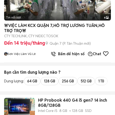
Tin nổi bật
6
+
2
🚨VIỆC LÀM KCX QUẬN 7,HỖ TRỢ LƯƠNG TUẦN,HỖ
TRỢ TRỌ🚨
CTY TECHLINK, CTY NIDEC TOSOK
Đến 14 triệu/tháng
Quận 7
(
P. Tân Thuận
mới)
Bấm để hiện số
Chat
Sơn Việc Làm Vũ Lê
Bạn cần tìm
dung lượng
nào ?
Dung lượng:
64 GB
128 GB
256 GB
512 GB
1 TB
2 
HP Probook 440 G4 i5 gen7 14 inch
8GB/128GB
Intel Core i5
8 GB
< 128 GB
SSD