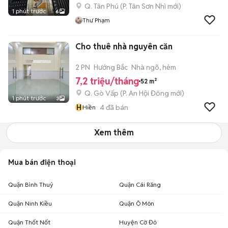
Q. Tân Phú
(
P. Tân Sơn Nhì
mới)
1 phút trước
6
Thư Phạm
Cho thuê nhà nguyên căn
2 PN
Hướng Bắc
Nhà ngõ, hẻm
7,2 triệu/tháng
52 m²
Q. Gò Vấp
(
P. An Hội Đông
mới)
1 phút trước
3
H
4
đã bán
Hiền
Xem thêm
Mua bán điện thoại
Quận Bình Thuỷ
Quận Cái Răng
Quận Ninh Kiều
Quận Ô Môn
Quận Thốt Nốt
Huyện Cờ Đỏ