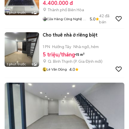
4.400.000 đ
Thành phố Biên Hòa
1 phút trước
6
42
đã
5.0
Cửa Hàng Công Nghệ Số
bán
CNS
Cho thuê nhà ở riêng biệt
1 PN
Hướng Tây
Nhà ngõ, hẻm
5 triệu/tháng
15 m²
Q. Bình Thạnh
(
P. Gia Định
mới)
1 phút trước
5
L
4.0
Lê Văn Dũng