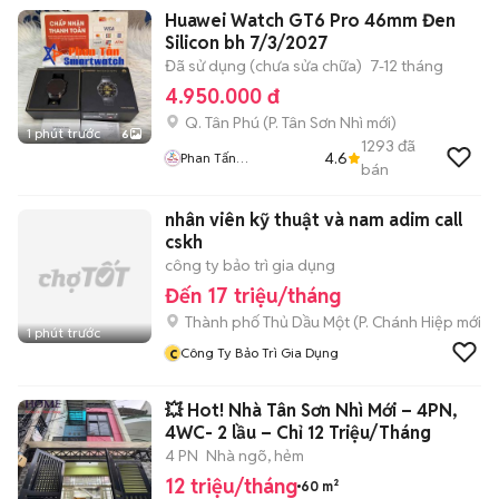
Huawei Watch GT6 Pro 46mm Đen
Silicon bh 7/3/2027
Đã sử dụng (chưa sửa chữa)
7-12 tháng
4.950.000 đ
Q. Tân Phú
(
P. Tân Sơn Nhì
mới)
1 phút trước
6
1293
đã
4.6
Phan Tấn
bán
SmartWatch
nhân viên kỹ thuật và nam adim call
cskh
công ty bảo trì gia dụng
Đến 17 triệu/tháng
Thành phố Thủ Dầu Một
(
P. Chánh Hiệp
mới)
1 phút trước
c
Công Ty Bảo Trì Gia Dụng
💥 Hot! Nhà Tân Sơn Nhì Mới – 4PN,
4WC- 2 lầu – Chỉ 12 Triệu/Tháng
4 PN
Nhà ngõ, hẻm
12 triệu/tháng
60 m²