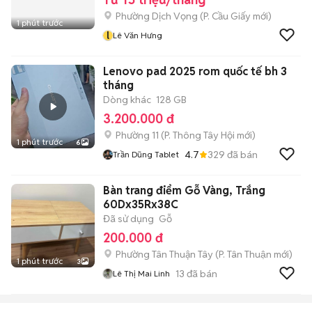
Phường Dịch Vọng
(
P. Cầu Giấy
mới)
1 phút trước
l
Lê Văn Hưng
Lenovo pad 2025 rom quốc tế bh 3
tháng
Dòng khác
128 GB
3.200.000 đ
Phường 11
(
P. Thông Tây Hội
mới)
1 phút trước
6
4.7
329
đã bán
Trần Dũng Tablet
Bàn trang điểm Gỗ Vàng, Trắng
60Dx35Rx38C
Đã sử dụng
Gỗ
200.000 đ
Phường Tân Thuận Tây
(
P. Tân Thuận
mới)
1 phút trước
3
13
đã bán
Lê Thị Mai Linh