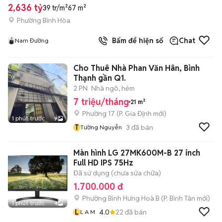
2,636 tỷ
39 tr/m²
67 m²
Phường Bình Hòa
Bấm để hiện số
Chat
Nam Đường
Cho Thuê Nhà Phan Văn Hân, Bình
Thạnh gần Q1.
2 PN
Nhà ngõ, hẻm
7 triệu/tháng
21 m²
Phường 17
(
P. Gia Định
mới)
1 phút trước
9
T
3
đã bán
Tường Nguyễn
Màn hình LG 27MK600M-B 27 inch
Full HD IPS 75Hz
Đã sử dụng (chưa sửa chữa)
1.700.000 đ
Phường Bình Hưng Hoà B
(
P. Bình Tân
mới)
1 phút trước
4
L
4.0
22
đã bán
L A M