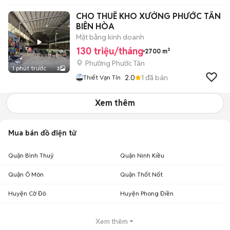
CHO THUÊ KHO XƯỞNG PHƯỚC TÂN
BIÊN HÒA
Mặt bằng kinh doanh
130 triệu/tháng
2700 m²
Phường Phước Tân
1 phút trước
3
2.0
1
đã bán
Thiết Vạn Tín
Xem thêm
Mua bán đồ điện tử
Quận Bình Thuỷ
Quận Ninh Kiều
Quận Ô Môn
Quận Thốt Nốt
Huyện Cờ Đỏ
Huyện Phong Điền
Xem thêm