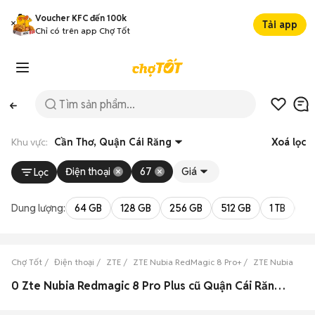
Voucher KFC đến 100k
Tải app
Chỉ có trên app Chợ Tốt
Khu vực:
Cần Thơ, Quận Cái Răng
Xoá lọc
Điện thoại
67
Giá
Lọc
Dung lượng:
64 GB
128 GB
256 GB
512 GB
1 TB
2 
Chợ Tốt
Điện thoại
ZTE
ZTE Nubia RedMagic 8 Pro+
ZTE Nubia RedM
0 Zte Nubia Redmagic 8 Pro Plus cũ Quận Cái Răng đẹp