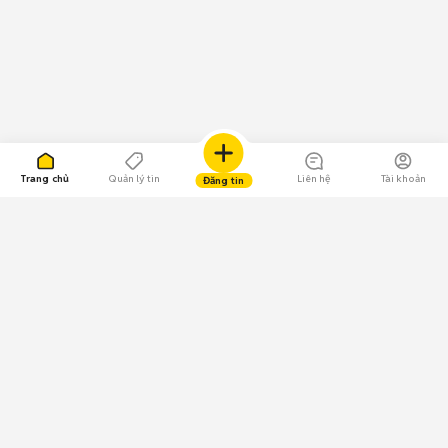
Trang chủ
Quản lý tin
Liên hệ
Tài khoản
Đăng tin
109.000 Bình chọn
Tải ứng dụng Chợ Tốt
Về Chợ Tốt
Quy chế sàn