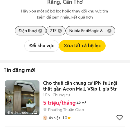
Răng, Cần Thơ
Hãy xóa một số bộ lọc hoặc thay đổi khu vực tìm 
kiếm để xem nhiều kết quả hơn
Điện thoại
ZTE
Nubia RedMagic 8 ...
Đổi khu vực
Xóa tất cả bộ lọc
Tin đăng mới
Cho thuê căn chung cư 1PN full nội
thất gần Aeon Mall, VSip 1. giá 5tr
1 PN
Chung cư
5 triệu/tháng
42 m²
Phường Thuận Giao
41 giây trước
12
1.0
Tấn Kiệt