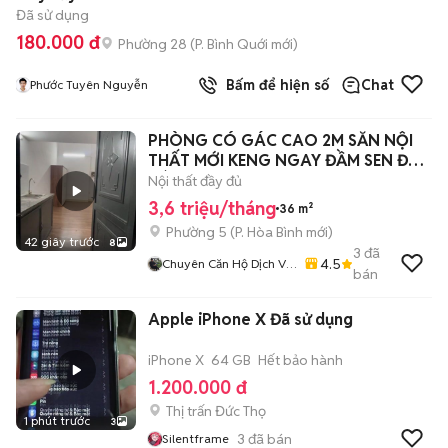
Đã sử dụng
180.000 đ
Phường 28
(
P. Bình Quới
mới)
Bấm để hiện số
Chat
Phước Tuyên Nguyễn
PHÒNG CÓ GÁC CAO 2M SẴN NỘI
THẤT MỚI KENG NGAY ĐẦM SEN ĐH
BÁCH KHOA
Nội thất đầy đủ
3,6 triệu/tháng
36 m²
Phường 5
(
P. Hòa Bình
mới)
42 giây trước
8
3
đã
4.5
Chuyên Căn Hộ Dịch Vụ
bán
- Phòng Trọ - Cam Kết
Giá Thật - Hình Thật
Apple iPhone X Đã sử dụng
iPhone X
64 GB
Hết bảo hành
1.200.000 đ
Thị trấn Đức Thọ
1 phút trước
3
3
đã bán
Silentframe