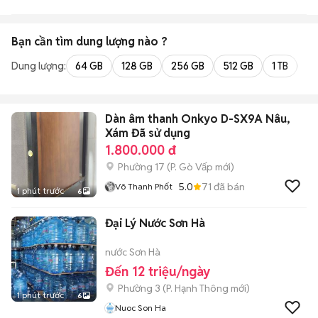
Bạn cần tìm
dung lượng
nào ?
Dung lượng:
64 GB
128 GB
256 GB
512 GB
1 TB
2 
Dàn âm thanh Onkyo D-SX9A Nâu,
Xám Đã sử dụng
1.800.000 đ
Phường 17
(
P. Gò Vấp
mới)
5.0
71
đã bán
Võ Thanh Phốt
1 phút trước
6
Đại Lý Nước Sơn Hà
nước Sơn Hà
Đến 12 triệu/ngày
Phường 3
(
P. Hạnh Thông
mới)
1 phút trước
6
Nuoc Son Ha