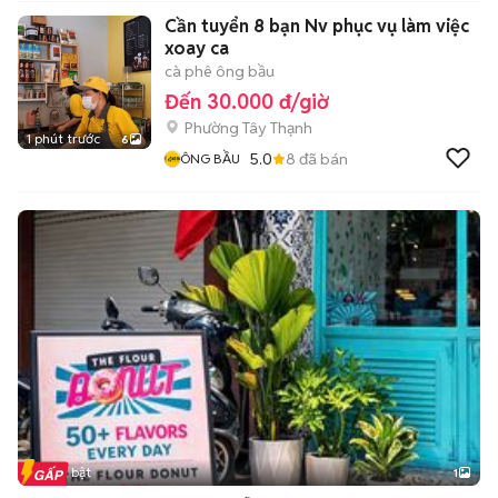
Cần tuyển 8 bạn Nv phục vụ làm việc
xoay ca
cà phê ông bầu
Đến 30.000 đ/giờ
Phường Tây Thạnh
1 phút trước
6
5.0
8
đã bán
ÔNG BẦU
Tin nổi bật
1