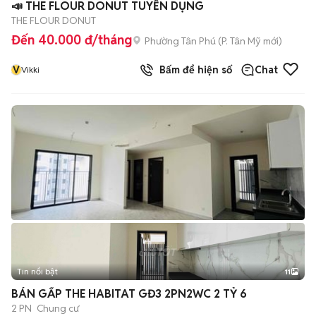
📣 THE FLOUR DONUT TUYỂN DỤNG
THE FLOUR DONUT
Đến 40.000 đ/tháng
Phường Tân Phú
(
P. Tân Mỹ
mới)
V
Bấm để hiện số
Chat
Vikki
Tin nổi bật
11
+
2
BÁN GẤP THE HABITAT GĐ3 2PN2WC 2 TỶ 6
2 PN
Chung cư