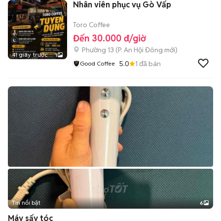
Nhân viên phục vụ Gò Vấp
Toro Coffee
Đến 30.000 đ/giờ
Phường 13
(
P. An Hội Đông
mới)
41 giây trước
1
5.0
1
đã bán
Good Coffee
Tin nổi bật
6
+
2
Máy sấy tóc