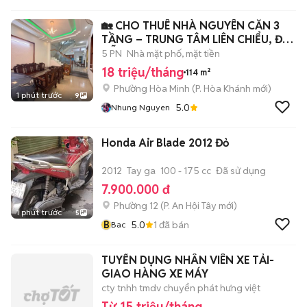
🏡 CHO THUÊ NHÀ NGUYÊN CĂN 3
TẦNG – TRUNG TÂM LIÊN CHIỂU, ĐÀ
NẴNG
5 PN
Nhà mặt phố, mặt tiền
18 triệu/tháng
114 m²
Phường Hòa Minh
(
P. Hòa Khánh
mới)
1 phút trước
9
5.0
Nhung Nguyen
Honda Air Blade 2012 Đỏ
2012
Tay ga
100 - 175 cc
Đã sử dụng
7.900.000 đ
Phường 12
(
P. An Hội Tây
mới)
1 phút trước
5
B
5.0
1
đã bán
Bac
TUYỂN DỤNG NHÂN VIÊN XE TẢI-
GIAO HÀNG XE MÁY
cty tnhh tmdv chuyển phát hưng việt
Từ 15 triệu/tháng