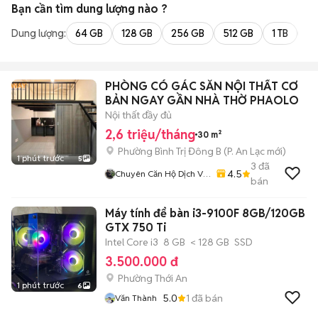
Bạn cần tìm
dung lượng
nào ?
Dung lượng:
64 GB
128 GB
256 GB
512 GB
1 TB
2 
PHÒNG CÓ GÁC SẴN NỘI THẤT CƠ
BẢN NGAY GẦN NHÀ THỜ PHAOLO
Nội thất đầy đủ
2,6 triệu/tháng
30 m²
Phường Bình Trị Đông B
(
P. An Lạc
mới)
1 phút trước
5
3
đã
4.5
Chuyên Căn Hộ Dịch Vụ
bán
- Phòng Trọ - Cam Kết
Giá Thật - Hình Thật
Máy tính để bàn i3-9100F 8GB/120GB
GTX 750 Ti
Intel Core i3
8 GB
< 128 GB
SSD
3.500.000 đ
Phường Thới An
1 phút trước
6
5.0
1
đã bán
Văn Thành