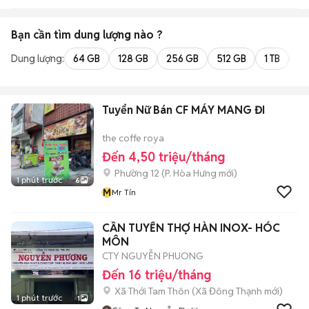
Bạn cần tìm
dung lượng
nào ?
Dung lượng:
64 GB
128 GB
256 GB
512 GB
1 TB
2 
Tuyển Nữ Bán CF MÁY MANG ĐI
the coffe roya
Đến 4,50 triệu/tháng
Phường 12
(
P. Hòa Hưng
mới)
1 phút trước
6
M
Mr Tín
CẦN TUYỂN THỢ HÀN INOX- HÓC
MÔN
CTY NGUYỄN PHUONG
Đến 16 triệu/tháng
Xã Thới Tam Thôn
(
Xã Đông Thạnh
mới)
1 phút trước
1