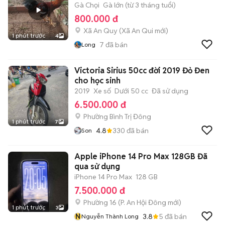
Gà Chọi
Gà lớn (từ 3 tháng tuổi)
800.000 đ
Xã An Quy
(
Xã An Qui
mới)
1 phút trước
4
7
đã bán
Long
Victoria Sirius 50cc đời 2019 Đỏ Đen
cho học sinh
2019
Xe số
Dưới 50 cc
Đã sử dụng
6.500.000 đ
Phường Bình Trị Đông
1 phút trước
7
4.8
330
đã bán
Son
Apple iPhone 14 Pro Max 128GB Đã
qua sử dụng
iPhone 14 Pro Max
128 GB
7.500.000 đ
Phường 16
(
P. An Hội Đông
mới)
1 phút trước
3
N
3.8
5
đã bán
Nguyễn Thành Long