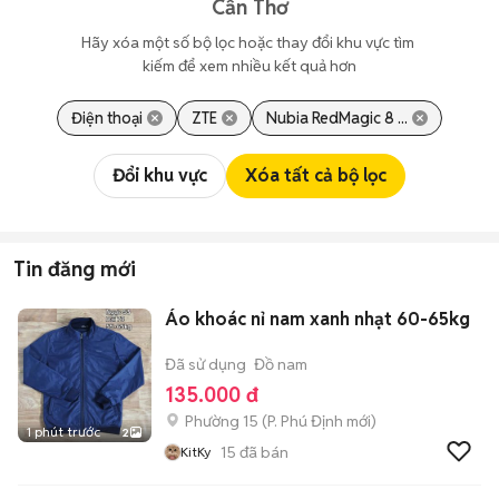
Cần Thơ
Hãy xóa một số bộ lọc hoặc thay đổi khu vực tìm 
kiếm để xem nhiều kết quả hơn
Điện thoại
ZTE
Nubia RedMagic 8 ...
Đổi khu vực
Xóa tất cả bộ lọc
Tin đăng mới
Áo khoác nỉ nam xanh nhạt 60-65kg
Đã sử dụng
Đồ nam
135.000 đ
Phường 15
(
P. Phú Định
mới)
1 phút trước
2
15
đã bán
KitKy