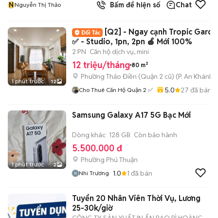
N
Bấm để hiện số
Chat
Nguyễn Thị Thảo
[Q2] - Ngay cạnh Tropic Garde
✅ - Studio, 1pn, 2pn 🍎 Mới 100%
2 PN
Căn hộ dịch vụ, mini
12 triệu/tháng
80 m²
Phường Thảo Điền (Quận 2 cũ)
(
P. An Khánh
m
1 phút trước
12
5.0
27
đã bán
Cho Thuê Căn Hộ Quận 2 ✅
Samsung Galaxy A17 5G Bạc Mới
Dòng khác
128 GB
Còn bảo hành
5.500.000 đ
Phường Phú Thuận
1 phút trước
2
1.0
1
đã bán
Nhi Trương
Tuyển 20 Nhân Viên Thời Vụ, Lương
25-30k/giờ