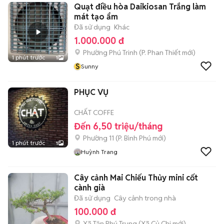
Quạt điều hòa Daikiosan Trắng làm
mát tạo ẩm
Đã sử dụng
Khác
1.000.000 đ
Phường Phú Trinh
(
P. Phan Thiết
mới)
1 phút trước
1
S
Sunny
PHỤC VỤ
CHẤT COFFE
Đến 6,50 triệu/tháng
Phường 11
(
P. Bình Phú
mới)
1 phút trước
1
Huỳnh Trang
Cây cảnh Mai Chiếu Thủy mini cốt
cành già
Đã sử dụng
Cây cảnh trong nhà
100.000 đ
Xã Tân Phú Trung
(
Xã Củ Chi
mới)