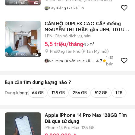
1 phút trước
1
Cây Kiểng Giá Rẻ LT2
CĂN HỘ DUPLEX CAO CẤP đường
NGUYỄN THỊ THẬP, gần UFM, TDTU
QUẬN 7
1 PN
Căn hộ dịch vụ, mini
5,5 triệu/tháng
35 m²
Phường Tân Phú
(
P. Tân Mỹ
mới)
1 phút trước
5
1
đã
4.7
Nhi Mira Tư Vấn Thuê Căn
bán
Hộ
Bạn cần tìm
dung lượng
nào ?
Dung lượng:
64 GB
128 GB
256 GB
512 GB
1 TB
2 
Apple iPhone 14 Pro Max 128GB Tím
Đã qua sử dụng
iPhone 14 Pro Max
128 GB