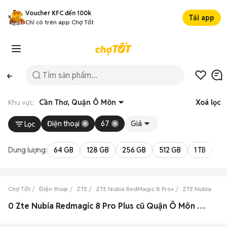
Voucher KFC đến 100k
Tải app
Chỉ có trên app Chợ Tốt
Khu vực:
Cần Thơ, Quận Ô Môn
Xoá lọc
Điện thoại
67
Giá
Lọc
Dung lượng:
64 GB
128 GB
256 GB
512 GB
1 TB
2 
Chợ Tốt
Điện thoại
ZTE
ZTE Nubia RedMagic 8 Pro+
ZTE Nubia RedM
0 Zte Nubia Redmagic 8 Pro Plus cũ Quận Ô Môn đẹp