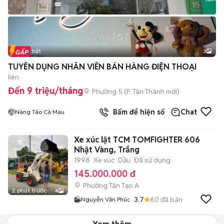
Tin nổi bật
3
TUYỂN DỤNG NHÂN VIÊN BÁN HÀNG ĐIỆN THOẠI
liên
Đến 9 triệu/tháng
Phường 5
(
P. Tân Thành
mới)
Bấm để hiện số
Chat
Nàng Táo Cà Mau
Xe xúc lật TCM TOMFIGHTER 606
Nhật Vàng, Trắng
1998
Xe xúc
Dầu
Đã sử dụng
145.000.000 đ
Phường Tân Tạo A
2 phút trước
4
3.7
60
đã bán
Nguyễn Văn Phúc