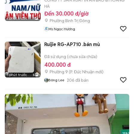
CÔNG TY SẢN XUẤT IN ẤN BAO BÌ HOÀNG
HÀ
Đến 30.000 đ/giờ
1 phút trước
1
Phường Bình Trị Đông
Ms Ngọc Hương
Ruijie RG-AP710 .bán mù
Đã sử dụng (chưa sửa chữa)
400.000 đ
Phường 9
(
P. Đức Nhuận
mới)
1 phút trước
5
206
đã bán
Bông Lee