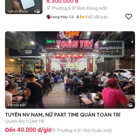
8.300.000 đ
Phường 6
(
P. Bình Đông
mới)
1 phút trước
6
4.1
940
đã bán
Sang Máy Cỏ
Tin nổi bật
1
TUYỂN NV NAM, NỮ PART TIME QUÁN TOÀN TRÍ
QUÁN ĂN TOÀN TRÍ
Đến 40.000 đ/giờ
Phường 4
(
P. Chợ Quán
mới)