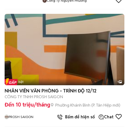
Công Ty Nguyễn Phương
Tin nổi bật
1
NHÂN VIÊN VĂN PHÒNG - TRÌNH ĐỘ 12/12
CÔNG TY TNHH PROSH SAIGON
Đến 10 triệu/tháng
Phường Khánh Bình
(
P. Tân Hiệp
mới)
Bấm để hiện số
Chat
PROSH SAIGON