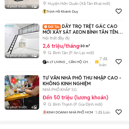
Huyện Hớn Quản
(
Xã Tân Khai
mới)
4 phút trước
2
T
Trịnh Hồ Khánh Duy
DÃY TRỌ TRỆT GÁC CAO
MỚI XÂY SÁT AEON BÌNH TÂN TÊN
LỬA MỚI TỈNH LỘ 10
Nội thất đầy đủ
2,6 triệu/tháng
30 m²
Q. Bình Tân
(
P. An Lạc
mới)
6 phút trước
5
7
đã
A LÝ LIVING _ CĂN HỘ CHO
bán
THUÊ TP.HCM - PHÒNG TRỌ
- MBKD - KIOT - CHDV -
TƯ VẤN NHÀ PHỐ THU NHẬP CAO -
CHUNG CƯ - NHÀ Ở
KHÔNG KINH NGHIỆM
NHÀ PHỐ KHẮP SG
Đến 50 triệu (lương khoán)
Q. Bình Thạnh
(
P. Gia Định
mới)
6 phút trước
6
1
đã bán
KINH DOANH NHÀ PHỐ HCM