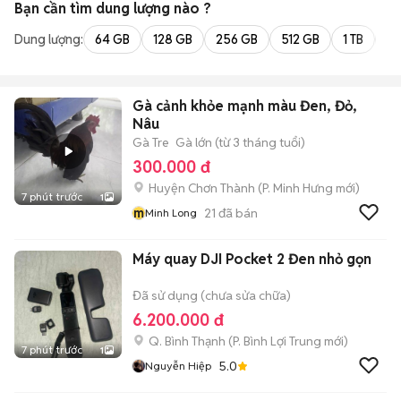
Bạn cần tìm
dung lượng
nào ?
Dung lượng:
64 GB
128 GB
256 GB
512 GB
1 TB
2 
Gà cảnh khỏe mạnh màu Đen, Đỏ,
Nâu
Gà Tre
Gà lớn (từ 3 tháng tuổi)
300.000 đ
Huyện Chơn Thành
(
P. Minh Hưng
mới)
7 phút trước
1
m
21
đã bán
Minh Long
Máy quay DJI Pocket 2 Đen nhỏ gọn
Đã sử dụng (chưa sửa chữa)
6.200.000 đ
Q. Bình Thạnh
(
P. Bình Lợi Trung
mới)
7 phút trước
1
5.0
Nguyễn Hiệp