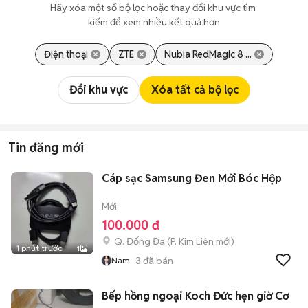
Hãy xóa một số bộ lọc hoặc thay đổi khu vực tìm 
kiếm để xem nhiều kết quả hơn
Điện thoại
ZTE
Nubia RedMagic 8 ...
Đổi khu vực
Xóa tất cả bộ lọc
Tin đăng mới
Cáp sạc Samsung Đen Mới Bóc Hộp
Mới
100.000 đ
Q. Đống Đa
(
P. Kim Liên
mới)
1 phút trước
1
3
đã bán
Nam
Bếp hồng ngoại Koch Đức hẹn giờ Cơ