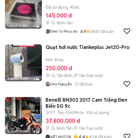
Đã sử dụng
Khác
145.000 đ
Q. Bình Tân
1 phút trước
5
4.9
3861
đã bán
Điên Tư Phuc An
Quạt hơi nước Tiankeplus Jet20-Pro
Mới
Khác
250.000 đ
Q. Tân Bình
(
P. Tân Sơn
mới)
2 phút trước
5
21
đã bán
Sino Nguyễn
Benelli BN302 2017 Cam Trắng Đen
Biển SG 9c
2017
Tay côn/Moto
Đã sử dụng
37.800.000 đ
Q. Bình Tân
(
P. Tân Tạo
mới)
2 phút trước
8
4.4
454
đã bán
VIỆT MOTOR