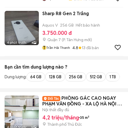
Sharp R8 Gen 2 Trắng
Aquos V
256 GB
Hết bảo hành
3.750.000 đ
Quận 7
(
P. Tân Hưng
mới)
4 phút trước
4
T
4.8
13
đã bán
Trần Hải Thanh
Bạn cần tìm
dung lượng
nào ?
Dung lượng:
64 GB
128 GB
256 GB
512 GB
1 TB
2 
PHÒNG GÁC CAO NGAY
PHẠM VĂN ĐỒNG - XA LỘ HÀ NỘI -
ĐẠI HỌC KIẾN TRÚC
Nội thất đầy đủ
4,2 triệu/tháng
35 m²
Thành phố Thủ Đức
4 phút trước
5