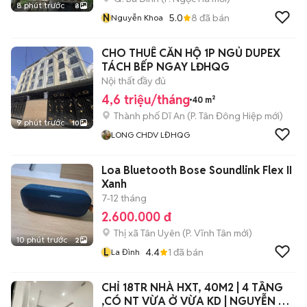
8 phút trước
8
N
5.0
8
đã bán
Nguyễn Khoa
CHO THUÊ CĂN HỘ 1P NGỦ DUPEX
TÁCH BẾP NGAY LĐHQG
Nội thất đầy đủ
4,6 triệu/tháng
40 m²
Thành phố Dĩ An
(
P. Tân Đông Hiệp
mới)
9 phút trước
10
LONG CHDV LĐHQG
Loa Bluetooth Bose Soundlink Flex II
Xanh
7-12 tháng
2.600.000 đ
Thị xã Tân Uyên
(
P. Vĩnh Tân
mới)
10 phút trước
2
L
4.4
1
đã bán
La Đình
CHỈ 18TR NHÀ HXT, 40M2 | 4 TẦNG
,CÓ NT VỪA Ở VỪA KD | NGUYỄN XÍ,