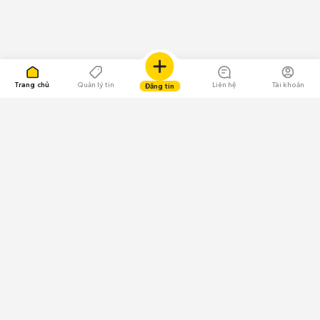
Trang chủ
Quản lý tin
Liên hệ
Tài khoản
Đăng tin
109.000 Bình chọn
Tải ứng dụng Chợ Tốt
Về Chợ Tốt
Quy chế sàn
Chính sách bảo mật
Giải quyết tranh chấp
CÔNG TY TNHH CHỢ TỐT - Người đại diện theo pháp luật:
Nguyễn Trọng Tấn; GPDKKD: 0312120782 do Sở KH & ĐT TP.HCM cấp ngày