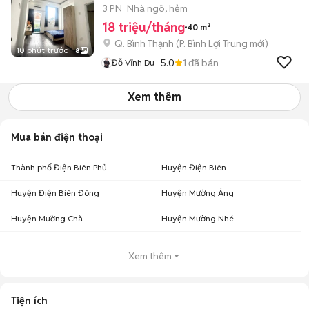
BT.
3 PN
Nhà ngõ, hẻm
18 triệu/tháng
40 m²
Q. Bình Thạnh
(
P. Bình Lợi Trung
mới)
10 phút trước
8
5.0
1
đã bán
Đỗ Vĩnh Du
Xem thêm
Mua bán điện thoại
Thành phố Điện Biên Phủ
Huyện Điện Biên
Huyện Điện Biên Đông
Huyện Mường Ảng
Huyện Mường Chà
Huyện Mường Nhé
Xem thêm
Tiện ích