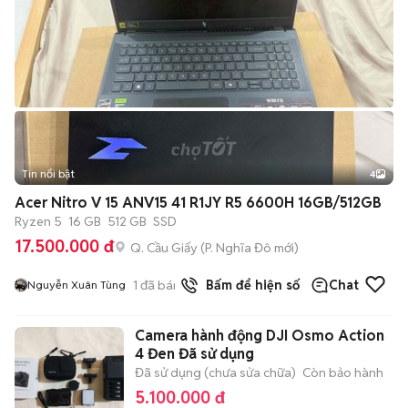
Tin nổi bật
4
Acer Nitro V 15 ANV15 41 R1JY R5 6600H 16GB/512GB
Ryzen 5
16 GB
512 GB
SSD
17.500.000 đ
Q. Cầu Giấy
(
P. Nghĩa Đô
mới)
1
đã bán
Bấm để hiện số
Chat
Nguyễn Xuân Tùng
Camera hành động DJI Osmo Action
4 Đen Đã sử dụng
Đã sử dụng (chưa sửa chữa)
Còn bảo hành
5.100.000 đ