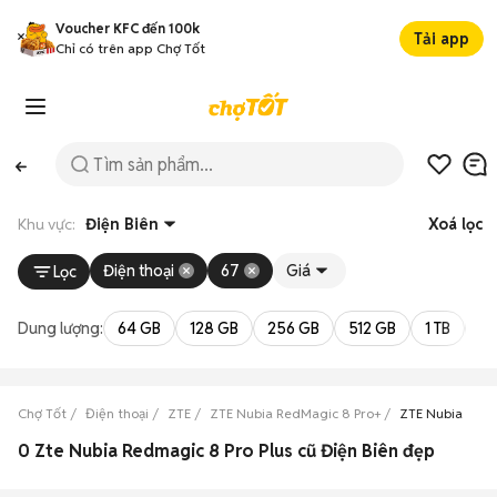
Voucher KFC đến 100k
Tải app
Chỉ có trên app Chợ Tốt
Khu vực:
Điện Biên
Xoá lọc
Điện thoại
67
Giá
Lọc
Dung lượng:
64 GB
128 GB
256 GB
512 GB
1 TB
2 
Chợ Tốt
Điện thoại
ZTE
ZTE Nubia RedMagic 8 Pro+
ZTE Nubia RedM
0 Zte Nubia Redmagic 8 Pro Plus cũ Điện Biên đẹp