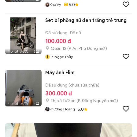
5.0
Khả Vy
Set bí phồng nữ đen trắng trẻ trung
Đã sử dụng
Đồ nữ
100.000 đ
Quận 12
(
P. An Phú Đông
mới)
4 phút trước
3
l
Lê Ngọc Thùy
Máy ảnh Flim
Đã sử dụng (chưa sửa chữa)
300.000 đ
Thị xã Từ Sơn
(
P. Đồng Nguyên
mới)
4 phút trước
1
5.0
Phương Hoàng