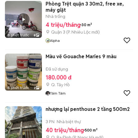
Phòng Trệt quận 3 30m2, free xe,
máy giặt
Nhà trống
4 triệu/tháng
30 m²
Quận 3
(
P. Nhiêu Lộc
mới)
8 phút trước
8
Alpha
Màu vẽ Gouache Maries 9 màu
Đã sử dụng
180.000 đ
Q. Tây Hồ
8 phút trước
2
Tâm Tâm
nhượng lại penthouse 2 tầng 500m2
3 PN
Nhà biệt thự
40 triệu/tháng
500 m²
Q. Ba Đình
(
P. Ngọc Hà
mới)