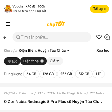
Voucher KFC đến 100k
Tải app
Chỉ có trên app Chợ Tốt
Khu vực:
Điện Biên, Huyện Tủa Chùa
Xoá lọc
Điện thoại
Giá
Lọc
Dung lượng:
64 GB
128 GB
256 GB
512 GB
1 TB
2 
Chợ Tốt
Điện thoại
ZTE
ZTE Nubia RedMagic 8 Pro+
ZTE Nubia RedM
0 Zte Nubia Redmagic 8 Pro Plus cũ Huyện Tủa Chùa, Điện Biên đẹp