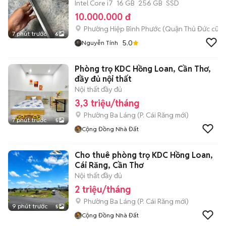
Intel Core i7
16 GB
256 GB
SSD
10.000.000 đ
Phường Hiệp Bình Phước (Quận Thủ Đức cũ)
7 phút trước
6
5.0
Nguyễn Tính
Phòng trọ KDC Hồng Loan, Cần Thơ,
đầy đủ nội thất
Nội thất đầy đủ
3,3 triệu/tháng
Phường Ba Láng
(
P. Cái Răng
mới)
7 phút trước
5
Cộng Đồng Nhà Đất
Cho thuê phòng trọ KDC Hồng Loan,
Cái Răng, Cần Thơ
Nội thất đầy đủ
2 triệu/tháng
Phường Ba Láng
(
P. Cái Răng
mới)
9 phút trước
5
Cộng Đồng Nhà Đất