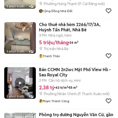
Phường Hưng Thạnh
(
P. Cái Răng
mới)
3 phút trước
4
Cộng Đồng Nhà Đất
Cho thuê nhà hẻm 2266/17/3A,
Huỳnh Tấn Phát, Nhà Bè
3 PN
Nhà ngõ, hẻm
5 triệu/tháng
36 m²
Thị trấn Nhà Bè
3 phút trước
6
T
Thanh Thảo
Bán CCMN 2n2wc Mặt Phố View Hồ -
Sau Royal City
2 PN
Căn hộ dịch vụ, mini
2,38 tỷ
43 tr/m²
55 m²
Phường Nhân Chính
(
P. Thanh Xuân
mới)
3 phút trước
9
P
Phạm Thành Công
Phòng trọ đường Nguyễn Văn Cừ, gần