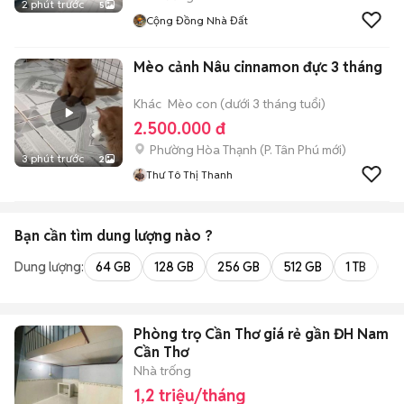
2 phút trước
5
Cộng Đồng Nhà Đất
Mèo cảnh Nâu cinnamon đực 3 tháng
Khác
Mèo con (dưới 3 tháng tuổi)
2.500.000 đ
Phường Hòa Thạnh
(
P. Tân Phú
mới)
3 phút trước
2
Thư Tô Thị Thanh
Bạn cần tìm
dung lượng
nào ?
Dung lượng:
64 GB
128 GB
256 GB
512 GB
1 TB
2 
Phòng trọ Cần Thơ giá rẻ gần ĐH Nam
Cần Thơ
Nhà trống
1,2 triệu/tháng