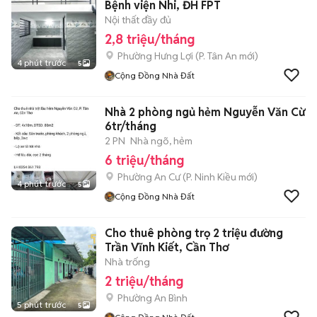
Bệnh viện Nhi, ĐH FPT
Nội thất đầy đủ
2,8 triệu/tháng
Phường Hưng Lợi
(
P. Tân An
mới)
4 phút trước
5
Cộng Đồng Nhà Đất
Nhà 2 phòng ngủ hẻm Nguyễn Văn Cừ
6tr/tháng
2 PN
Nhà ngõ, hẻm
6 triệu/tháng
Phường An Cư
(
P. Ninh Kiều
mới)
4 phút trước
5
Cộng Đồng Nhà Đất
Cho thuê phòng trọ 2 triệu đường
Trần Vĩnh Kiết, Cần Thơ
Nhà trống
2 triệu/tháng
Phường An Bình
5 phút trước
5