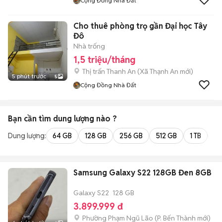
Cộng Đồng Nhà Đất
Cho thuê phòng trọ gần Đại học Tây
Đô
Nhà trống
1,5 triệu/tháng
Thị trấn Thanh An
(
Xã Thạnh An
mới)
5 phút trước
5
Cộng Đồng Nhà Đất
Bạn cần tìm
dung lượng
nào ?
Dung lượng:
64 GB
128 GB
256 GB
512 GB
1 TB
2 
Samsung Galaxy S22 128GB Đen 8GB
Galaxy S22
128 GB
3.899.999 đ
Phường Phạm Ngũ Lão
(
P. Bến Thành
mới)