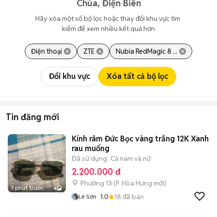
Chùa, Điện Biên
Hãy xóa một số bộ lọc hoặc thay đổi khu vực tìm 
kiếm để xem nhiều kết quả hơn
Điện thoại
ZTE
Nubia RedMagic 8 ...
Đổi khu vực
Xóa tất cả bộ lọc
Tin đăng mới
Kính râm Đức Bọc vàng trắng 12K Xanh
rau muống
Đã sử dụng
Cả nam và nữ
2.200.000 đ
Phường 13
(
P. Hòa Hưng
mới)
1 phút trước
4
1.0
18
đã bán
Lê Sơn