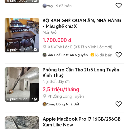
6 phút trước
6
6
đã bán
Huy
BỘ BÀN GHẾ QUÁN ĂN, NHÀ HÀNG
- Mẫu ghế chữ X
Mới
Gỗ
1.700.000 đ
Xã Vĩnh Lộc B
(
Xã Tân Vĩnh Lộc
mới)
6 phút trước
5
16
đã bán
Bàn Ghế Cafe An Nguyễn
Phòng trọ Cần Thơ 2tr5 Long Tuyền,
Bình Thuỷ
Nội thất đầy đủ
2,5 triệu/tháng
Phường Long Tuyền
6 phút trước
3
Cộng Đồng Nhà Đất
Apple MacBook Pro i7 16GB/256GB
Xám Like New