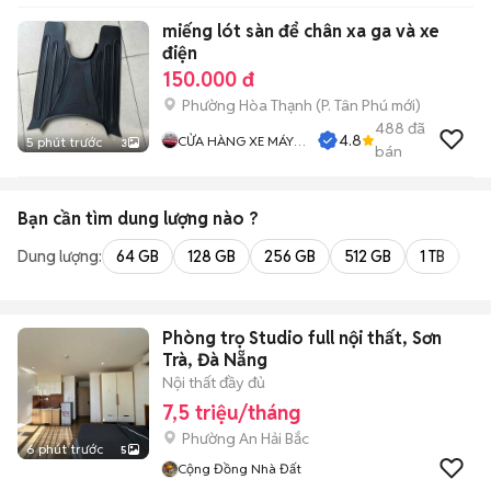
miếng lót sàn để chân xa ga và xe
điện
150.000 đ
Phường Hòa Thạnh
(
P. Tân Phú
mới)
488
đã
4.8
CỬA HÀNG XE MÁY
5 phút trước
3
bán
PHƯỚC THỌ
Bạn cần tìm
dung lượng
nào ?
Dung lượng:
64 GB
128 GB
256 GB
512 GB
1 TB
2 
Phòng trọ Studio full nội thất, Sơn
Trà, Đà Nẵng
Nội thất đầy đủ
7,5 triệu/tháng
Phường An Hải Bắc
6 phút trước
5
Cộng Đồng Nhà Đất