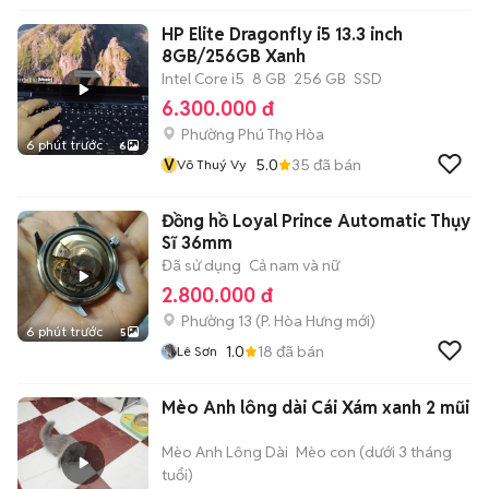
HP Elite Dragonfly i5 13.3 inch
8GB/256GB Xanh
Intel Core i5
8 GB
256 GB
SSD
6.300.000 đ
Phường Phú Thọ Hòa
6 phút trước
6
V
5.0
35
đã bán
Võ Thuý Vy
Đồng hồ Loyal Prince Automatic Thụy
Sĩ 36mm
Đã sử dụng
Cả nam và nữ
2.800.000 đ
Phường 13
(
P. Hòa Hưng
mới)
6 phút trước
5
1.0
18
đã bán
Lê Sơn
Mèo Anh lông dài Cái Xám xanh 2 mũi
Mèo Anh Lông Dài
Mèo con (dưới 3 tháng
tuổi)