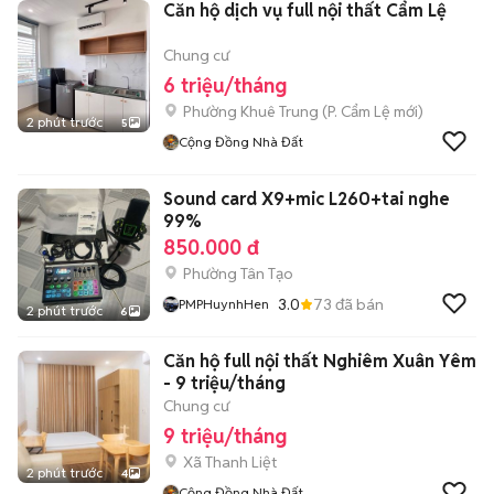
Căn hộ dịch vụ full nội thất Cẩm Lệ
Chung cư
6 triệu/tháng
Phường Khuê Trung
(
P. Cẩm Lệ
mới)
2 phút trước
5
Cộng Đồng Nhà Đất
Sound card X9+mic L260+tai nghe
99%
850.000 đ
Phường Tân Tạo
3.0
73
đã bán
PMPHuynhHen
2 phút trước
6
Căn hộ full nội thất Nghiêm Xuân Yêm
- 9 triệu/tháng
Chung cư
9 triệu/tháng
Xã Thanh Liệt
2 phút trước
4
Cộng Đồng Nhà Đất