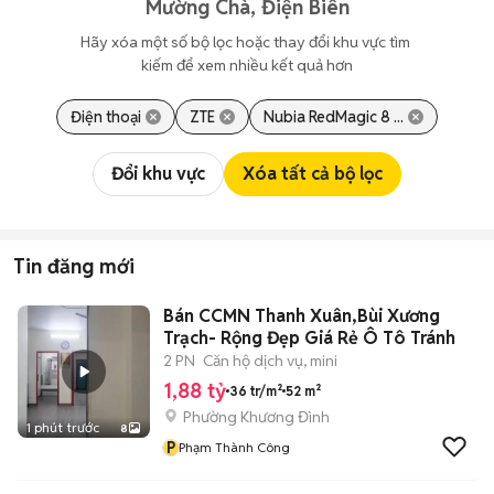
Mường Chà, Điện Biên
Hãy xóa một số bộ lọc hoặc thay đổi khu vực tìm 
kiếm để xem nhiều kết quả hơn
Điện thoại
ZTE
Nubia RedMagic 8 ...
Đổi khu vực
Xóa tất cả bộ lọc
Tin đăng mới
Bán CCMN Thanh Xuân,Bùi Xương
Trạch- Rộng Đẹp Giá Rẻ Ô Tô Tránh
2 PN
Căn hộ dịch vụ, mini
1,88 tỷ
36 tr/m²
52 m²
Phường Khương Đình
1 phút trước
8
P
Phạm Thành Công