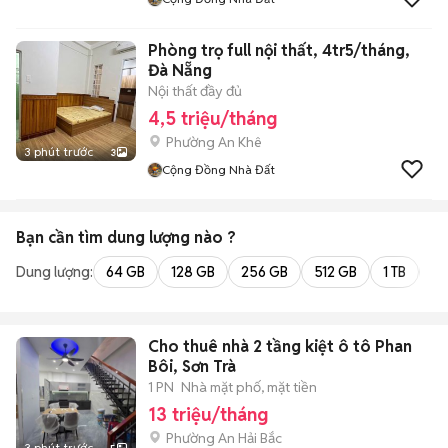
Phòng trọ full nội thất, 4tr5/tháng,
Đà Nẵng
Nội thất đầy đủ
4,5 triệu/tháng
Phường An Khê
3 phút trước
3
Cộng Đồng Nhà Đất
Bạn cần tìm
dung lượng
nào ?
Dung lượng:
64 GB
128 GB
256 GB
512 GB
1 TB
2 
Cho thuê nhà 2 tầng kiệt ô tô Phan
Bôi, Sơn Trà
1 PN
Nhà mặt phố, mặt tiền
13 triệu/tháng
Phường An Hải Bắc
3 phút trước