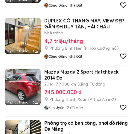
5
Cộng Đồng Nhà Đất
DUPLEX CÓ THANG MÁY, VIEW ĐẸP -
GẦN ĐH DUY TÂN, HẢI CHÂU
Nhà trống
4,7 triệu/tháng
Phường Bình Hiên
(
P. Hòa Cường
mới)
3 phút trước
5
Cộng Đồng Nhà Đất
Mazda Mazda 2 Sport Hatchback
2014 Đỏ
2014
79.000 km
Xăng
Tự động
245.000.000 đ
Phường Thạnh Xuân
(
P. Thới An
mới)
4 phút trước
10
2
đã bán
Kim Uyên
Phòng trọ có ban công, phơi đồ riêng
Đà Nẵng