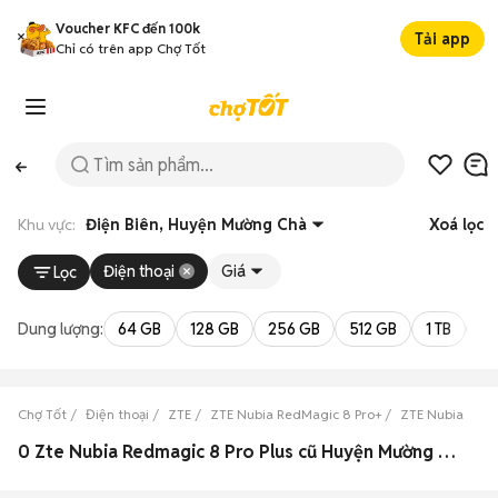
Voucher KFC đến 100k
Tải app
Chỉ có trên app Chợ Tốt
Khu vực:
Điện Biên, Huyện Mường Chà
Xoá lọc
Điện thoại
Giá
Lọc
Dung lượng:
64 GB
128 GB
256 GB
512 GB
1 TB
2 
Chợ Tốt
Điện thoại
ZTE
ZTE Nubia RedMagic 8 Pro+
ZTE Nubia RedM
0 Zte Nubia Redmagic 8 Pro Plus cũ Huyện Mường Chà, Điện Biên đẹp