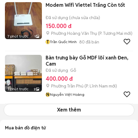
Modem Wifi Viettel Trắng Còn tốt
Đã sử dụng (chưa sửa chữa)
150.000 đ
Phường Hoàng Văn Thụ
(
P. Tương Mai
mới)
7 phút trước
1
T
80
đã bán
Trần Quốc Minh
Bàn trưng bày Gỗ MDF lõi xanh Đen,
Cam
Đã sử dụng
Gỗ
400.000 đ
Phường Trần Phú
(
P. Lĩnh Nam
mới)
7 phút trước
2
N
Nguyễn Việt Hoàng
Xem thêm
Mua bán đồ điện tử