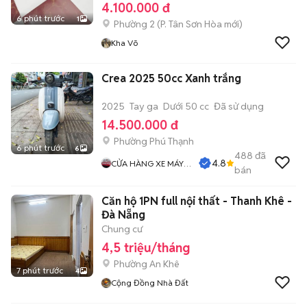
4.100.000 đ
6 phút trước
1
Phường 2
(
P. Tân Sơn Hòa
mới)
Kha Võ
Crea 2025 50cc Xanh trắng
2025
Tay ga
Dưới 50 cc
Đã sử dụng
14.500.000 đ
Phường Phú Thạnh
6 phút trước
6
488
đã
4.8
CỬA HÀNG XE MÁY
bán
PHƯỚC THỌ
Căn hộ 1PN full nội thất - Thanh Khê -
Đà Nẵng
Chung cư
4,5 triệu/tháng
Phường An Khê
7 phút trước
4
Cộng Đồng Nhà Đất