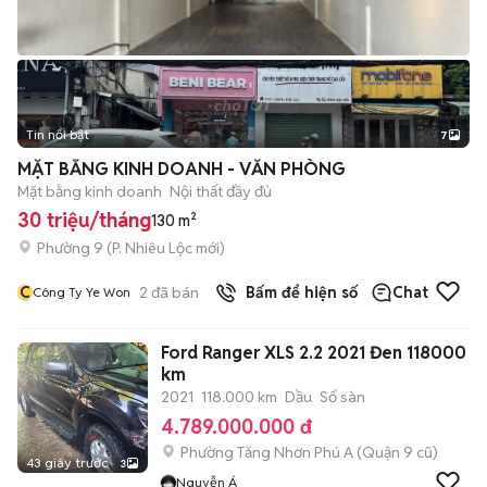
Tin nổi bật
7
+
2
MẶT BẰNG KINH DOANH - VĂN PHÒNG
Mặt bằng kinh doanh
Nội thất đầy đủ
30 triệu/tháng
130 m²
Phường 9
(
P. Nhiêu Lộc
mới)
C
2
đã bán
Bấm để hiện số
Chat
Công Ty Ye Won
Ford Ranger XLS 2.2 2021 Đen 118000
km
2021
118.000 km
Dầu
Số sàn
4.789.000.000 đ
Phường Tăng Nhơn Phú A (Quận 9 cũ)
43 giây trước
3
Nguyễn Á