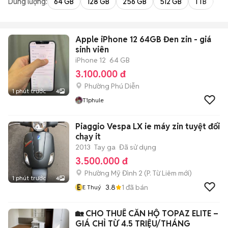
Dung lượng:
64 GB
128 GB
256 GB
512 GB
1 TB
2 
Apple iPhone 12 64GB Đen zin - giá
sinh viên
iPhone 12
64 GB
3.100.000 đ
Phường Phú Diễn
1 phút trước
4
T1phule
Piaggio Vespa LX ie máy zin tuyệt đối
chạy it
2013
Tay ga
Đã sử dụng
3.500.000 đ
Phường Mỹ Đình 2
(
P. Từ Liêm
mới)
1 phút trước
4
E
3.8
1
đã bán
E Thuý
🏡 CHO THUÊ CĂN HỘ TOPAZ ELITE –
GIÁ CHỈ TỪ 4.5 TRIỆU/THÁNG