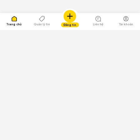
Trang chủ
Quản lý tin
Liên hệ
Tài khoản
Đăng tin
109.000 Bình chọn
Tải ứng dụng Chợ Tốt
Về Chợ Tốt
Quy chế sàn
Chính sách bảo mật
Giải quyết tranh chấp
CÔNG TY TNHH CHỢ TỐT - Người đại diện theo pháp luật:
Nguyễn Trọng Tấn; GPDKKD: 0312120782 do Sở KH & ĐT TP.HCM cấp ngày
11/01/2013;
GPMXH: 185/GP-BTTTT do Bộ Thông tin và Truyền thông
cấp ngày 09/07/2024 - Chịu trách nhiệm