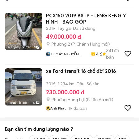
PCX150 2019 BSTP - LENG KENG Y
HÌNH - BAO GÓP
2019
Tay ga
Đã sử dụng
49.000.000 đ
Phường 2
(
P. Chánh Hưng
mới)
43 giây trước
9
341
đã
4.6
XE MÁY NGUYỄN
bán
MINH SƠN
xe Ford transit 16 chổ đời 2016
2016
1.234 km
Dầu
Số sàn
230.000.000 đ
Phường Hưng Lợi
(
P. Tân An
mới)
1 phút trước
17
A
19
đã bán
Anh Phát
Bạn cần tìm
dung lượng
nào ?