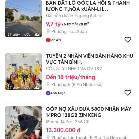
BÁN ĐẤT LÔ GÓC LA HỐI & THANH
lƯƠNG 11,hÒA xUÂN-LH
O796.6̲4̲6̲.6͙3͙6
Đất nền dự án
Ngang 6,4 m
9,7 tỷ
76 tr/m²
128 m²
Phường Hòa Xuân
37 giây trước
3
Mr AN
TUYỂN 2 NHÂN VIÊN BÁN HÀNG KHU
VỰC TÂN BÌNH.
CÔNG TY TNHH TM& DV T&Z
Đến 18 triệu/tháng
Phường 5
(
P. An Nhơn
mới)
37 giây trước
2
Anh Ngà
GÓP NỢ XẤU ĐƯA 5800 NHẬN MÁY
14PRO 128GB ZIN KENG
iPhone 14 Pro
256 GB
13.300.000 đ
Phường Tân Thành
(
P. Phú Thọ Hòa
mới)