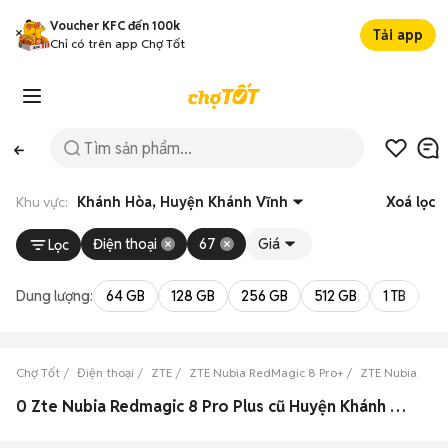
Voucher KFC đến 100k
Tải app
Chỉ có trên app Chợ Tốt
Khu vực:
Khánh Hòa, Huyện Khánh Vĩnh
Xoá lọc
Điện thoại
67
Giá
Lọc
Dung lượng:
64 GB
128 GB
256 GB
512 GB
1 TB
2 
Chợ Tốt
Điện thoại
ZTE
ZTE Nubia RedMagic 8 Pro+
ZTE Nubia RedM
0 Zte Nubia Redmagic 8 Pro Plus cũ Huyện Khánh Vĩnh, Khánh Hòa đẹp