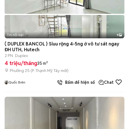
Tin nổi bật
9
+
2
{ DUPLEX BANCOL } Siuu rộng 4-5ng ở vô tư sát ngay
ĐH UTH, Hutech
2 PN
Duplex
4 triệu/tháng
35 m²
Phường 25
(
P. Thạnh Mỹ Tây
mới)
Bấm để hiện số
Chat
Quốc Biên