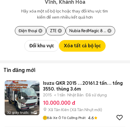
Vĩnh, Khánh Hòa
Hãy xóa một số bộ lọc hoặc thay đổi khu vực tìm 
kiếm để xem nhiều kết quả hơn
Điện thoại
ZTE
Nubia RedMagic 8 ...
Đổi khu vực
Xóa tất cả bộ lọc
Tin đăng mới
Isuzu QKR 2015 …20161.2 tấn… tổng
3550. thùng 3.6m
2015
< 1 tấn
Nhật Bản
Đã sử dụng
10.000.000 đ
Xã Tân Kiên
(
Xã Tân Nhựt
mới)
32 giây trước
14
4.6
Bãi Xe Ô Tô Cường Phát