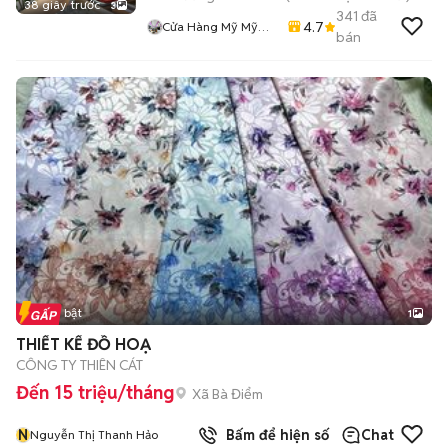
38 giây trước
3
341
đã
4.7
Cửa Hàng Mỹ Mỹ
bán
Store
Tin nổi bật
1
THIẾT KẾ ĐỒ HOẠ
CÔNG TY THIÊN CÁT
Đến 15 triệu/tháng
Xã Bà Điểm
N
Bấm để hiện số
Chat
Nguyễn Thị Thanh Hảo