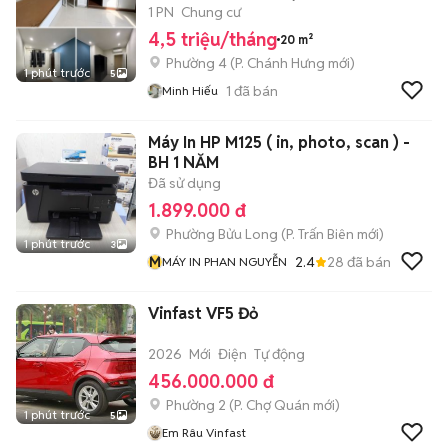
1 PN
Chung cư
4,5 triệu/tháng
20 m²
Phường 4
(
P. Chánh Hưng
mới)
1 phút trước
5
1
đã bán
Minh Hiếu
Máy In HP M125 ( in, photo, scan ) -
BH 1 NĂM
Đã sử dụng
1.899.000 đ
Phường Bửu Long
(
P. Trấn Biên
mới)
1 phút trước
3
M
2.4
28
đã bán
MÁY IN PHAN NGUYỄN
Vinfast VF5 Đỏ
2026
Mới
Điện
Tự động
456.000.000 đ
Phường 2
(
P. Chợ Quán
mới)
1 phút trước
5
Em Râu Vinfast