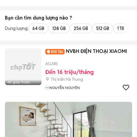
Bạn cần tìm
dung lượng
nào ?
Dung lượng:
64 GB
128 GB
256 GB
512 GB
1 TB
2 
NVBH ĐIỆN THOẠI XIAOMI
AGARI
Đến 16 triệu/tháng
Thị trấn Hà Trung
43 giây trước
NGUYỄN NGUYÊN