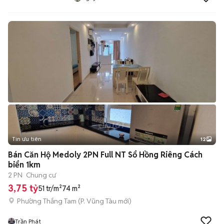
Tin ưu tiên
12
+
2
Bán Căn Hộ Medoly 2PN Full NT Sổ Hồng Riêng Cách
biển 1km
2 PN
Chung cư
3,75 tỷ
51 tr/m²
74 m²
Phường Thắng Tam
(
P. Vũng Tàu
mới)
Trần Phát