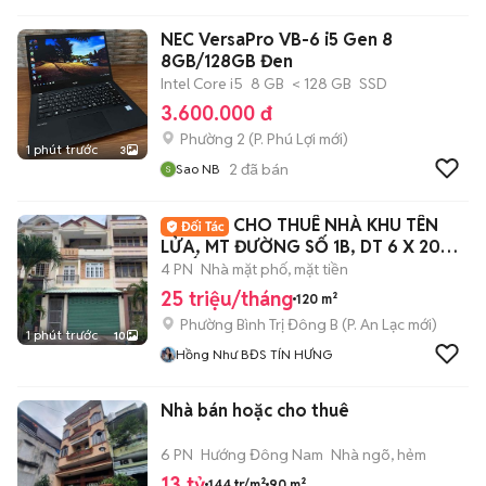
NEC VersaPro VB-6 i5 Gen 8
8GB/128GB Đen
Intel Core i5
8 GB
< 128 GB
SSD
3.600.000 đ
Phường 2
(
P. Phú Lợi
mới)
1 phút trước
3
2
đã bán
Sao NB
CHO THUÊ NHÀ KHU TÊN
LỬA, MT ĐƯỜNG SỐ 1B, DT 6 X 20M,
3 TẤM, 25 TR/th
4 PN
Nhà mặt phố, mặt tiền
25 triệu/tháng
120 m²
Phường Bình Trị Đông B
(
P. An Lạc
mới)
1 phút trước
10
Hồng Như BĐS TÍN HƯNG
Nhà bán hoặc cho thuê
6 PN
Hướng Đông Nam
Nhà ngõ, hẻm
13 tỷ
144 tr/m²
90 m²