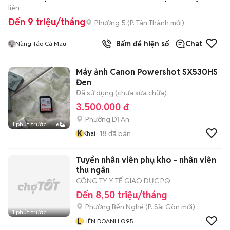
liên
Đến 9 triệu/tháng
Phường 5
(
P. Tân Thành
mới)
Bấm để hiện số
Chat
Nàng Táo Cà Mau
Máy ảnh Canon Powershot SX530HS
Đen
Đã sử dụng (chưa sửa chữa)
3.500.000 đ
Phường Dĩ An
1 phút trước
6
K
18
đã bán
Khai
Tuyển nhân viên phụ kho - nhân viên
thu ngân
CÔNG TY Y TẾ GIAO DỤC PQ
Đến 8,50 triệu/tháng
Phường Bến Nghé
(
P. Sài Gòn
mới)
1 phút trước
L
LIÊN DOANH Q95