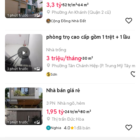
3,3 tỷ
52 tr/m²
64 m²
Phường An Khánh (Quận 2 cũ)
1 phút trước
2
Cộng Đồng Nhà Đất
phòng trọ cao cấp gồm 1 trệt + 1 lầu
Nhà trống
3 triệu/tháng
30 m²
Phường Tân Chánh Hiệp
(
P. Trung Mỹ Tây
mới
1 phút trước
9
S
Sơn
Nhà bán giá rẻ
3 PN
Nhà ngõ, hẻm
1,95 tỷ
24 tr/m²
80 m²
Thị trấn Đức Hòa
1 phút trước
6
4.0
1
đã bán
Nghia