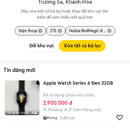
Trường Sa, Khánh Hòa
Hãy xóa một số bộ lọc hoặc thay đổi khu vực tìm 
kiếm để xem nhiều kết quả hơn
Điện thoại
ZTE
Nubia RedMagic 8 ...
Đổi khu vực
Xóa tất cả bộ lọc
Tin đăng mới
Apple Watch Series 6 Đen 32GB
Đã sử dụng (chưa sửa chữa)
2.900.000 đ
Phường 14
(
P. Diên Hồng
mới)
38 giây trước
6
3
đã bán
Phong