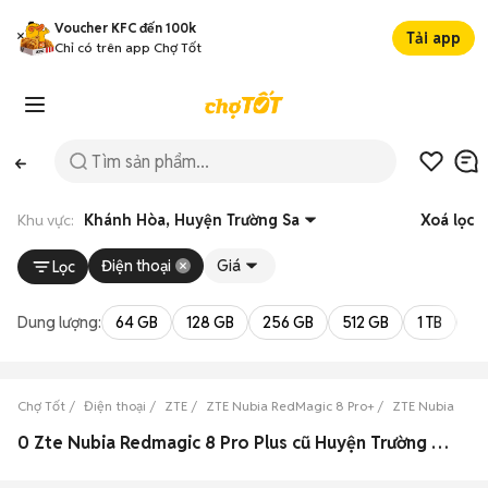
Voucher KFC đến 100k
Tải app
Chỉ có trên app Chợ Tốt
Khu vực:
Khánh Hòa, Huyện Trường Sa
Xoá lọc
Điện thoại
Giá
Lọc
Dung lượng:
64 GB
128 GB
256 GB
512 GB
1 TB
2 
Chợ Tốt
Điện thoại
ZTE
ZTE Nubia RedMagic 8 Pro+
ZTE Nubia RedM
0 Zte Nubia Redmagic 8 Pro Plus cũ Huyện Trường Sa, Khánh Hòa đẹp