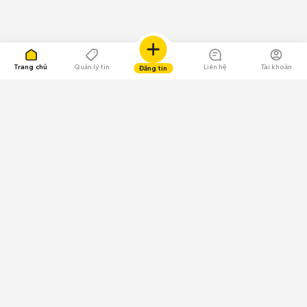
Trang chủ
Quản lý tin
Liên hệ
Tài khoản
Đăng tin
109.000 Bình chọn
Tải ứng dụng Chợ Tốt
Về Chợ Tốt
Quy chế sàn
Chính sách bảo mật
Giải quyết tranh chấp
CÔNG TY TNHH CHỢ TỐT - Người đại diện theo pháp luật:
Nguyễn Trọng Tấn; GPDKKD: 0312120782 do Sở KH & ĐT TP.HCM cấp ngày
11/01/2013;
GPMXH: 185/GP-BTTTT do Bộ Thông tin và Truyền thông