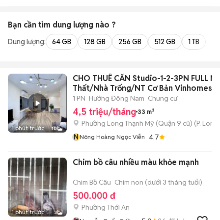
Bạn cần tìm
dung lượng
nào ?
Dung lượng:
64 GB
128 GB
256 GB
512 GB
1 TB
2 
CHO THUÊ CĂN Studio-1-2-3PN FULL Nộ
Thất/Nhà Trống/NT Cơ Bản Vinhomes
1 PN
Hướng Đông Nam
Chung cư
4,5 triệu/tháng
33 m²
Phường Long Thạnh Mỹ (Quận 9 cũ)
(
P. Long
1 phút trước
10
N
4.7
Nông Hoàng Ngọc Viễn
Chim bồ câu nhiều màu khỏe mạnh
Chim Bồ Câu
Chim non (dưới 3 tháng tuổi)
500.000 đ
Phường Thới An
1 phút trước
3