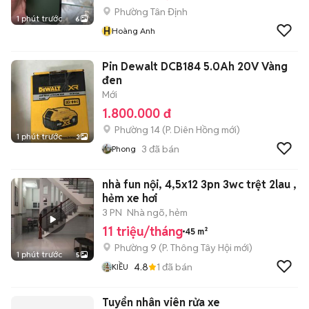
Phường Tân Định
1 phút trước
6
H
Hoàng Anh
Pin Dewalt DCB184 5.0Ah 20V Vàng
đen
Mới
1.800.000 đ
Phường 14
(
P. Diên Hồng
mới)
1 phút trước
3
3
đã bán
Phong
nhà fun nội, 4,5x12 3pn 3wc trệt 2lau ,
hẻm xe hơi
3 PN
Nhà ngõ, hẻm
11 triệu/tháng
45 m²
Phường 9
(
P. Thông Tây Hội
mới)
1 phút trước
5
4.8
1
đã bán
KIỀU
Tuyển nhân viên rửa xe