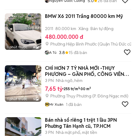
5.0
26
đã bán
Nguyễn Quốc Cường
BMW X6 2011 Trắng 80000 km Mỹ
2011
80.000 km
Xăng
Bán tự động
480.000.000 đ
Phường Hiệp Bình Phước (Quận Thủ Đức cũ)
1 phút trước
8
3.8
15
đã bán
A Tú
CHỈ HƠN 7 TỶ NHÀ MỚI -THỤY
PHƯƠNG – GẦN PHỐ, CÔNG VIÊN
PHÚ THƯỢNG.
3 PN
Nhà ngõ, hẻm
7,65 tỷ
255 tr/m²
30 m²
Phường Thụy Phương
(
P. Đông Ngạc
mới)
1 phút trước
5
M
1
đã bán
Mr Xuân
Bán nhà sổ riêng 1 trệt 1 lầu 3PN
Phường Tân Hạnh cũ, TP.HCM
3 PN
Nhà mặt phố, mặt tiền