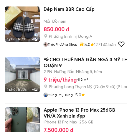
Dép Nam BBR Cao Cấp
Mới
Đồ nam
850.000 đ
Phường Bình Trị Đông A
1 phút trước
6
5.0
1271
đã bán
Trúc Phương Shop
📢 CHO THUÊ NHÀ GẦN NGÃ 3 MỸ THÀ
QUẬN 9
2 PN
Hướng Bắc
Nhà ngõ, hẻm
9 triệu/tháng
112 m²
Phường Long Thạnh Mỹ (Quận 9 cũ)
(
P. Long
1 phút trước
9
5.0
Hùng Phụ Tùng
Apple iPhone 13 Pro Max 256GB
VN/A Xanh zin đẹp
iPhone 13 Pro Max
256 GB
7.500.000 đ