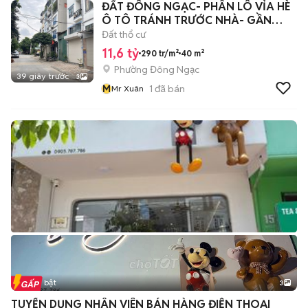
ĐẤT ĐÔNG NGẠC- PHÂN LÔ VỈA HÈ
Ô TÔ TRÁNH TRƯỚC NHÀ- GẦN
TRƯỜNG, CHỢ.
Đất thổ cư
11,6 tỷ
290 tr/m²
40 m²
Phường Đông Ngạc
39 giây trước
3
M
1
đã bán
Mr Xuân
Tin nổi bật
3
TUYỂN DỤNG NHÂN VIÊN BÁN HÀNG ĐIỆN THOẠI