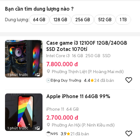
Bạn cần tìm
dung lượng
nào ?
Dung lượng:
64 GB
128 GB
256 GB
512 GB
1 TB
2 
Case game i3 12100F 12GB/240GB
SSD Zotac 1070ti
Intel Core i3
16 GB
250 GB
SSD
7.800.000 đ
Phường Thịnh Liệt
(
P. Hoàng Mai
mới)
1 phút trước
3
4.4
24
đã bán
Đặng Duy Truờng
Apple iPhone 11 64GB 99%
iPhone 11
64 GB
2.700.000 đ
Phường An Hội
(
P. Ninh Kiều
mới)
1 phút trước
3
3.9
21
đã bán
N95