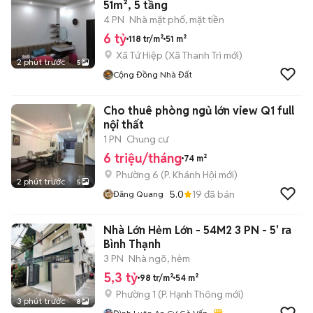
51m², 5 tầng
4 PN
Nhà mặt phố, mặt tiền
6 tỷ
118 tr/m²
51 m²
Xã Tứ Hiệp
(
Xã Thanh Trì
mới)
2 phút trước
5
Cộng Đồng Nhà Đất
Cho thuê phòng ngủ lớn view Q1 full
nội thất
1 PN
Chung cư
6 triệu/tháng
74 m²
Phường 6
(
P. Khánh Hội
mới)
2 phút trước
5
5.0
19
đã bán
Đăng Quang
Nhà Lớn Hẻm Lớn - 54M2 3 PN - 5' ra
Bình Thạnh
3 PN
Nhà ngõ, hẻm
5,3 tỷ
98 tr/m²
54 m²
Phường 1
(
P. Hạnh Thông
mới)
3 phút trước
8