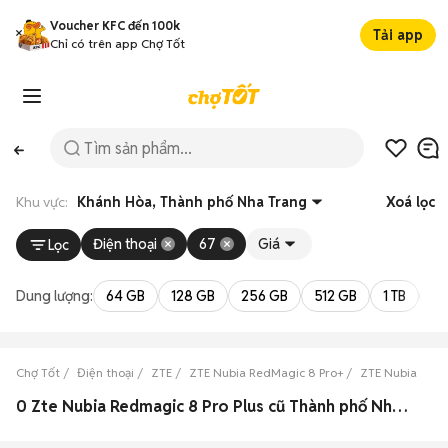
Voucher KFC đến 100k
Tải app
Chỉ có trên app Chợ Tốt
Khu vực:
Khánh Hòa, Thành phố Nha Trang
Xoá lọc
Điện thoại
67
Giá
Lọc
Dung lượng:
64 GB
128 GB
256 GB
512 GB
1 TB
2 
Chợ Tốt
Điện thoại
ZTE
ZTE Nubia RedMagic 8 Pro+
ZTE Nubia RedM
0 Zte Nubia Redmagic 8 Pro Plus cũ Thành phố Nha Trang, Khánh Hòa đẹp