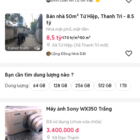
Đình Luân An Cư Gò Vấp
Bán nhà 50m² Tứ Hiệp, Thanh Trì - 8.5
tỷ
Nhà mặt phố, mặt tiền
8,5 tỷ
170 tr/m²
50 m²
Xã Tứ Hiệp
(
Xã Thanh Trì
mới)
3 phút trước
5
Cộng Đồng Nhà Đất
Bạn cần tìm
dung lượng
nào ?
Dung lượng:
64 GB
128 GB
256 GB
512 GB
1 TB
2 
Máy ảnh Sony WX350 Trắng
Đã sử dụng (chưa sửa chữa)
3.400.000 đ
Xã Đạo Thạnh