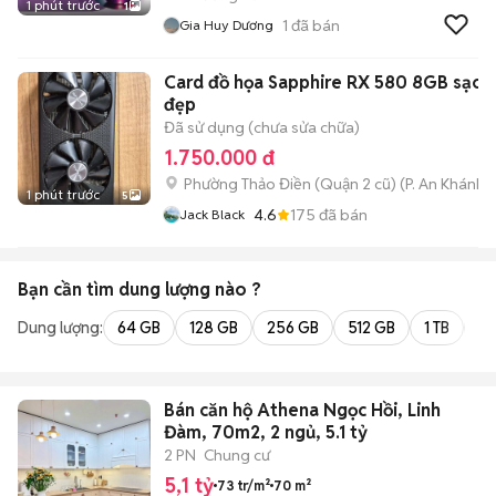
1 phút trước
1
1
đã bán
Gia Huy Dương
Card đồ họa Sapphire RX 580 8GB sạch
đẹp
Đã sử dụng (chưa sửa chữa)
1.750.000 đ
Phường Thảo Điền (Quận 2 cũ)
(
P. An Khánh
m
1 phút trước
5
4.6
175
đã bán
Jack Black
Bạn cần tìm
dung lượng
nào ?
Dung lượng:
64 GB
128 GB
256 GB
512 GB
1 TB
2 
Bán căn hộ Athena Ngọc Hồi, Linh
Đàm, 70m2, 2 ngủ, 5.1 tỷ
2 PN
Chung cư
5,1 tỷ
73 tr/m²
70 m²