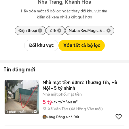
Nha Trang, Khánh Hòa
Hãy xóa một số bộ lọc hoặc thay đổi khu vực tìm 
kiếm để xem nhiều kết quả hơn
Điện thoại
ZTE
Nubia RedMagic 8 ...
Đổi khu vực
Xóa tất cả bộ lọc
Tin đăng mới
Nhà mặt tiền 63m2 Thường Tín, Hà
Nội - 5 tỷ nhỉnh
Nhà mặt phố, mặt tiền
5 tỷ
79 tr/m²
63 m²
Xã Vân Tảo
(
Xã Hồng Vân
mới)
1 phút trước
3
Cộng Đồng Nhà Đất