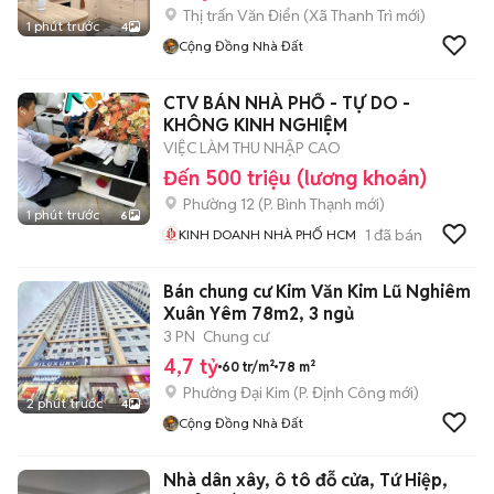
Thị trấn Văn Điển
(
Xã Thanh Trì
mới)
1 phút trước
4
Cộng Đồng Nhà Đất
CTV BÁN NHÀ PHỐ - TỰ DO -
KHÔNG KINH NGHIỆM
VIỆC LÀM THU NHẬP CAO
Đến 500 triệu (lương khoán)
Phường 12
(
P. Bình Thạnh
mới)
1 phút trước
6
1
đã bán
KINH DOANH NHÀ PHỐ HCM
Bán chung cư Kim Văn Kim Lũ Nghiêm
Xuân Yêm 78m2, 3 ngủ
3 PN
Chung cư
4,7 tỷ
60 tr/m²
78 m²
Phường Đại Kim
(
P. Định Công
mới)
2 phút trước
4
Cộng Đồng Nhà Đất
Nhà dân xây, ô tô đỗ cửa, Tứ Hiệp,