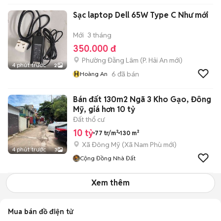
Sạc laptop Dell 65W Type C Như mới
Mới
3 tháng
350.000 đ
Phường Đằng Lâm
(
P. Hải An
mới)
4 phút trước
2
H
6
đã bán
Hoàng An
Bán đất 130m2 Ngã 3 Kho Gạo, Đông
Mỹ, giá hơn 10 tỷ
Đất thổ cư
10 tỷ
77 tr/m²
130 m²
Xã Đông Mỹ
(
Xã Nam Phù
mới)
4 phút trước
3
Cộng Đồng Nhà Đất
Xem thêm
Mua bán đồ điện tử