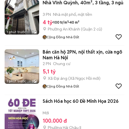
Nhà Vĩnh Quỳnh, 40m², 3 tầng, 3 ngủ
3 PN
Nhà mặt phố, mặt tiền
4 tỷ
100 tr/m²
40 m²
Phường An Khánh (Quận 2 cũ)
1 phút trước
3
Cộng Đồng Nhà Đất
Bán căn hộ 2PN, nội thất xịn, cửa ngõ
Nam Hà Nội
2 PN
Chung cư
5,1 tỷ
Xã Đại áng
(
Xã Ngọc Hồi
mới)
1 phút trước
3
Cộng Đồng Nhà Đất
Sách Hóa học 60 Đề Minh Họa 2026
Mới
100.000 đ
Phường Hải Châu II