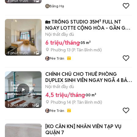
3 phút trước
5
Băng Hạ
🏡 TRỐNG STUDIO 35M² FULL NT
NGAY LOTTE CỘNG HÒA - GẦN GA
T3 TÂN BÌNH
Nội thất đầy đủ
6 triệu/tháng
35 m²
Phường 13
(
P. Tân Bình
mới)
3 phút trước
7
Pée Trân
CHÍNH CHỦ CHO THUÊ PHÒNG
DUPLEX SINH VIÊN NGAY NGÃ 4 BẢY
HIỀN TÂN BÌNH
Nội thất đầy đủ
4,5 triệu/tháng
30 m²
Phường 14
(
P. Tân Bình
mới)
3 phút trước
10
Pée Trân
[KO CẦN KN] NHÂN VIÊN TẠP VỤ
QUẬN 7