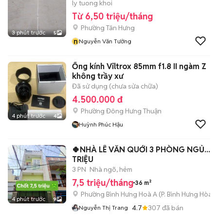
ly tuong khoi
Từ 6,50 triệu/tháng
Phường Tân Hưng
3 phút trước
5
n
Nguyễn Văn Tưởng
Ống kính Viltrox 85mm f1.8 II ngàm Z
không trầy xư
Đã sử dụng (chưa sửa chữa)
4.500.000 đ
Phường Đông Hưng Thuận
4 phút trước
4
Huỳnh Phúc Hậu
🍀NHÀ LÊ VĂN QUỚI 3 PHÒNG NGỦ...7,
TRIỆU
3 PN
Nhà ngõ, hẻm
7,5 triệu/tháng
36 m²
Phường Bình Hưng Hoà A
(
P. Bình Hưng Hòa
m
4 phút trước
9
4.7
307
đã bán
Nguyễn Thị Trang