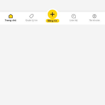
Trang chủ
Quản lý tin
Liên hệ
Tài khoản
Đăng tin
109.000 Bình chọn
Tải ứng dụng Chợ Tốt
Về Chợ Tốt
Quy chế sàn
Chính sách bảo mật
Giải quyết tranh chấp
CÔNG TY TNHH CHỢ TỐT - Người đại diện theo pháp luật:
Nguyễn Trọng Tấn; GPDKKD: 0312120782 do Sở KH & ĐT TP.HCM cấp ngày
11/01/2013;
GPMXH: 185/GP-BTTTT do Bộ Thông tin và Truyền thông