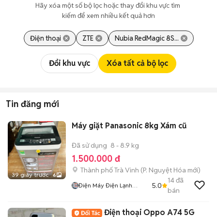
Hãy xóa một số bộ lọc hoặc thay đổi khu vực tìm 
kiếm để xem nhiều kết quả hơn
Điện thoại
ZTE
Nubia RedMagic 8S...
Đổi khu vực
Xóa tất cả bộ lọc
Tin đăng mới
Máy giặt Panasonic 8kg Xám cũ
Đã sử dụng
8 - 8.9 kg
1.500.000 đ
Thành phố Trà Vinh
(
P. Nguyệt Hóa
mới)
39 giây trước
6
14
đã
5.0
Điện Máy Điện Lạnh
bán
Thanh Lý
Điện thoại Oppo A74 5G