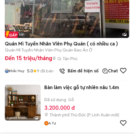
Tin nổi bật
1
Quán Mì Tuyển Nhân Viên Phụ Quán ( có nhiều ca )
Quán Mì Tuyển Nhân Viên Phụ Quán Bao Ăn Ở
Đến 15 triệu/tháng
Q. Tân Phú
5.0
9
đã bán
Bấm để hiện số
Chat
Khắc Huy
Bàn làm việc gỗ tự nhiên nâu 1.4m
Đã sử dụng
Gỗ
3.200.000 đ
Thành phố Thủ Đức
(
P. Linh Xuân
mới)
1 phút trước
1
A Tư