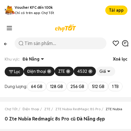
Voucher KFC đến 100k
Tải app
Chỉ có trên app Chợ Tốt
Khu vực:
Đà Nẵng
Xoá lọc
Điện thoại
ZTE
4532
Giá
Lọc
Dung lượng:
64 GB
128 GB
256 GB
512 GB
1 TB
2 
Chợ Tốt
Điện thoại
ZTE
ZTE Nubia RedMagic 8S Pro
ZTE Nubia Red
0 Zte Nubia Redmagic 8s Pro cũ Đà Nẵng đẹp