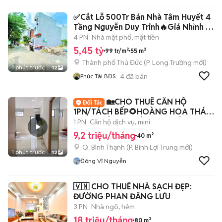
✅Cắt Lỗ 500Tr Bán Nhà Tâm Huyết 4
Tầng Nguyễn Duy Trinh🔥Giá Nhỉnh 5
Tỷ
4 PN
Nhà mặt phố, mặt tiền
5,45 tỷ
99 tr/m²
55 m²
Thành phố Thủ Đức
(
P. Long Trường
mới)
1 phút trước
12
4
đã bán
Phúc Tài BĐS
🏡CHO THUÊ CĂN HỘ
1PN/TÁCH BẾP🌻HOÀNG HOA THÁM
🌻BAN CÔNG✨MÁY GIẶT RIÊNG✨
1 PN
Căn hộ dịch vụ, mini
9,2 triệu/tháng
40 m²
Q. Bình Thạnh
(
P. Bình Lợi Trung
mới)
1 phút trước
12
Đông Vĩ Nguyễn
🇻🇳 CHO THUÊ NHÀ SẠCH ĐẸP:
ĐƯỜNG PHAN ĐĂNG LƯU
3 PN
Nhà ngõ, hẻm
18 triệu/tháng
80 m²