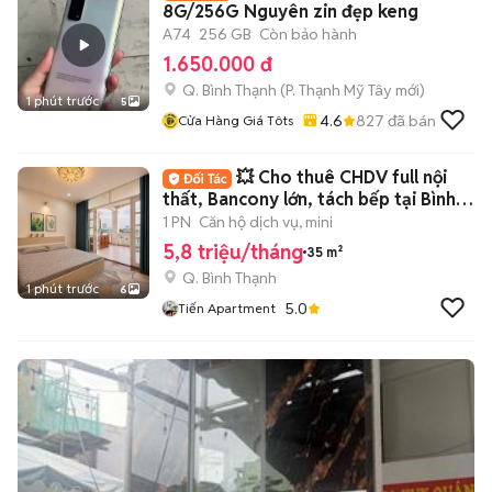
8G/256G Nguyên zin đẹp keng
A74
256 GB
Còn bảo hành
1.650.000 đ
Q. Bình Thạnh
(
P. Thạnh Mỹ Tây
mới)
1 phút trước
5
4.6
827
đã bán
Cửa Hàng Giá Tôts
💥 Cho thuê CHDV full nội
thất, Bancony lớn, tách bếp tại Bình
Thạnh
1 PN
Căn hộ dịch vụ, mini
5,8 triệu/tháng
35 m²
Q. Bình Thạnh
1 phút trước
6
5.0
Tiến Apartment