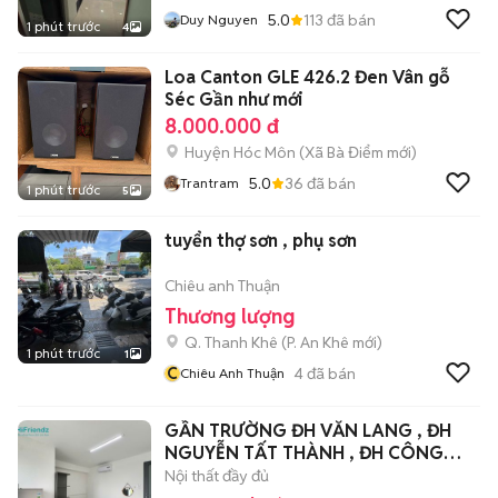
5.0
113
đã bán
Duy Nguyen
1 phút trước
4
Loa Canton GLE 426.2 Đen Vân gỗ
Séc Gần như mới
8.000.000 đ
Huyện Hóc Môn
(
Xã Bà Điểm
mới)
5.0
36
đã bán
Trantram
1 phút trước
5
tuyển thợ sơn , phụ sơn
Chiêu anh Thuận
Thương lượng
Q. Thanh Khê
(
P. An Khê
mới)
1 phút trước
1
C
4
đã bán
Chiêu Anh Thuận
GẦN TRƯỜNG ĐH VĂN LANG , ĐH
NGUYỄN TẤT THÀNH , ĐH CÔNG
NGHIỆP 4 .
Nội thất đầy đủ