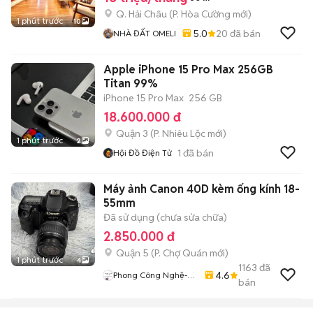
Q. Hải Châu
(
P. Hòa Cường
mới)
1 phút trước
10
5.0
20
đã bán
NHÀ ĐẤT OMELI
Apple iPhone 15 Pro Max 256GB
Titan 99%
iPhone 15 Pro Max
256 GB
18.600.000 đ
Quận 3
(
P. Nhiêu Lộc
mới)
1 phút trước
2
1
đã bán
Hội Đồ Điện Tử
Máy ảnh Canon 40D kèm ống kính 18-
55mm
Đã sử dụng (chưa sửa chữa)
2.850.000 đ
Quận 5
(
P. Chợ Quán
mới)
1 phút trước
4
1163
đã
4.6
Phong Công Nghệ-
bán
TienTranMobile