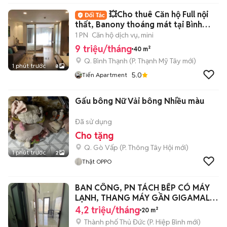
💥Cho thuê Căn hộ Full nội
thất, Banony thoáng mát tại Bình
Thạnh
1 PN
Căn hộ dịch vụ, mini
9 triệu/tháng
40 m²
Q. Bình Thạnh
(
P. Thạnh Mỹ Tây
mới)
1 phút trước
8
5.0
Tiến Apartment
Gấu bông Nữ Vải bông Nhiều màu
Đã sử dụng
Cho tặng
Q. Gò Vấp
(
P. Thông Tây Hội
mới)
1 phút trước
2
Thật OPPO
BAN CÔNG, PN TÁCH BẾP CÓ MÁY
LẠNH, THANG MÁY GẦN GIGAMALL,
ĐH LUẬT CS2
4,2 triệu/tháng
20 m²
Thành phố Thủ Đức
(
P. Hiệp Bình
mới)