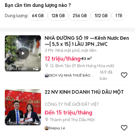
Bạn cần tìm
dung lượng
nào ?
Dung lượng:
64 GB
128 GB
256 GB
512 GB
1 TB
2 
NHÀ ĐƯỜNG SỐ 19 —Kênh Nước Đen
—[ 5,5 x 15] 1 LẦU 3PN ,2WC
3 PN
Nhà mặt phố, mặt tiền
12 triệu/tháng
83 m²
Q. Bình Tân
(
P. Bình Hưng Hòa
mới)
1 phút trước
8
169
đã
DỊCH VỤ NHÀ THUÊ BẢO
bán
NGUYỄN
22 NV KINH DOANH THỦ DẦU MỘT
CÔNG TY THẾ GIỚI ĐẤT VIỆT
Đến 15 triệu/tháng
Thành phố Thủ Dầu Một
1 phút trước
1
Diepvy Le