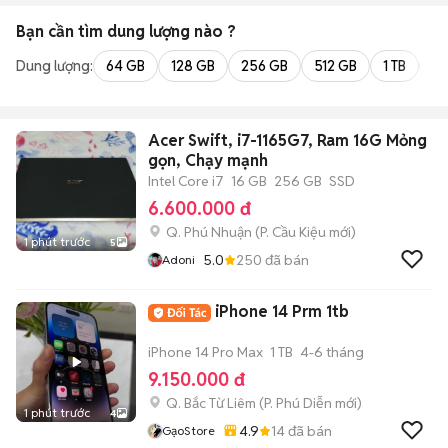
Bạn cần tìm
dung lượng
nào ?
Dung lượng:
64 GB
128 GB
256 GB
512 GB
1 TB
2 
Acer Swift, i7-1165G7, Ram 16G Mỏng
gọn, Chạy mạnh
Intel Core i7
16 GB
256 GB
SSD
6.600.000 đ
Q. Phú Nhuận
(
P. Cầu Kiệu
mới)
1 phút trước
5
5.0
250
đã bán
Adoni
iPhone 14 Prm 1tb
iPhone 14 Pro Max
1 TB
4-6 tháng
9.150.000 đ
Q. Bắc Từ Liêm
(
P. Phú Diễn
mới)
1 phút trước
4
4.9
14
đã bán
GạoStore