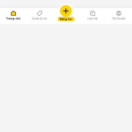
Trang chủ
Quản lý tin
Liên hệ
Tài khoản
Đăng tin
109.000 Bình chọn
Tải ứng dụng Chợ Tốt
Về Chợ Tốt
Quy chế sàn
Chính sách bảo mật
Giải quyết tranh chấp
CÔNG TY TNHH CHỢ TỐT - Người đại diện theo pháp luật:
Nguyễn Trọng Tấn; GPDKKD: 0312120782 do Sở KH & ĐT TP.HCM cấp ngày
11/01/2013;
GPMXH: 185/GP-BTTTT do Bộ Thông tin và Truyền thông
cấp ngày 09/07/2024 - Chịu trách nhiệm
nội dung: Trần Hoàng Ly.
Chính sách sử dụng