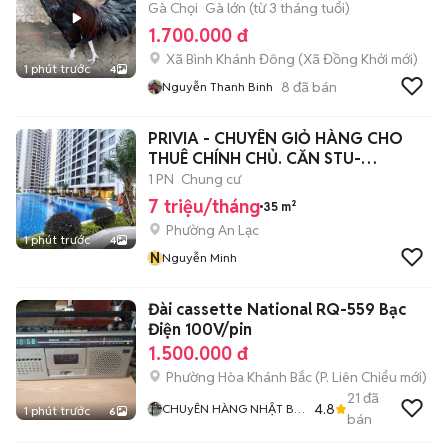
Gà Chọi
Gà lớn (từ 3 tháng tuổi)
1.700.000 đ
Xã Bình Khánh Đông
(
Xã Đồng Khởi
mới)
1 phút trước
4
8
đã bán
Nguyễn Thanh Binh
PRIVIA - CHUYÊN GIỎ HÀNG CHO
THUÊ CHÍNH CHỦ. CĂN STU-
7TR/1PN-8,5TR/2PN
1 PN
Chung cư
7 triệu/tháng
35 m²
Phường An Lạc
1 phút trước
4
N
Nguyễn Minh
Đài cassette National RQ-559 Bạc
Điện 100V/pin
1.500.000 đ
Phường Hòa Khánh Bắc
(
P. Liên Chiểu
mới)
21
đã
4.8
CHUyÊN HÀNG NHẬT BÃI
1 phút trước
6
bán
CÁC LOẠI