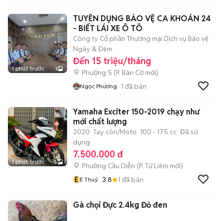
TUYỂN DỤNG BẢO VỆ CA KHOÁN 24
- BIẾT LÁI XE Ô TÔ
Công ty Cổ phần Thương mại Dịch vụ Bảo vệ
Ngày & Đêm
Đến 15 triệu/tháng
1 phút trước
1
Phường 5
(
P. Bàn Cờ
mới)
1
đã bán
Ngọc Phương
Yamaha Exciter 150-2019 chạy như
mới chất lượng
2020
Tay côn/Moto
100 - 175 cc
Đã sử
dụng
7.500.000 đ
1 phút trước
5
Phường Cầu Diễn
(
P. Từ Liêm
mới)
E
3.8
1
đã bán
E Thuý
Gà chọi Đực 2.4kg Đỏ đen