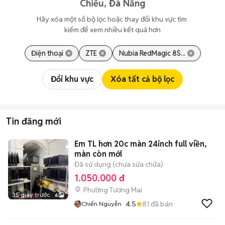
Chiểu, Đà Nẵng
Hãy xóa một số bộ lọc hoặc thay đổi khu vực tìm 
kiếm để xem nhiều kết quả hơn
Điện thoại
ZTE
Nubia RedMagic 8S...
Đổi khu vực
Xóa tất cả bộ lọc
Tin đăng mới
Em TL hơn 20c màn 24inch full viền,
màn còn mới
Đã sử dụng (chưa sửa chữa)
1.050.000 đ
Phường Tương Mai
35 giây trước
6
4.5
81
đã bán
Chiến Nguyễn