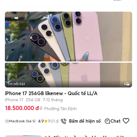
VụChung CưTPThủ Đức
Tin nổi bật
5
iPhone 17 256GB likenew - Quốc tế LL/A
iPhone 17
256 GB
7-12 tháng
18.500.000 đ
Phường Tân Định
4.9
901
đã bán
Bấm để hiện số
Chat
MacBook Giá Sỉ