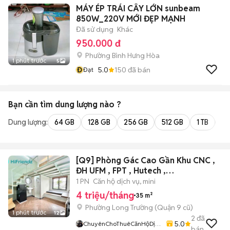
MÁY ÉP TRÁI CÂY LỚN sunbeam
850W_220V MỚI ĐẸP MẠNH
Đã sử dụng
Khác
950.000 đ
Phường Bình Hưng Hòa
1 phút trước
5
Đ
5.0
150
đã bán
Đạt
Bạn cần tìm
dung lượng
nào ?
Dung lượng:
64 GB
128 GB
256 GB
512 GB
1 TB
2 
[Q9] Phòng Gác Cao Gần Khu CNC ,
ĐH UFM , FPT , Hutech ,…
1 PN
Căn hộ dịch vụ, mini
4 triệu/tháng
35 m²
Phường Long Trường (Quận 9 cũ)
1 phút trước
12
2
đã
5.0
ChuyênChoThuêCănHộDịch
bán