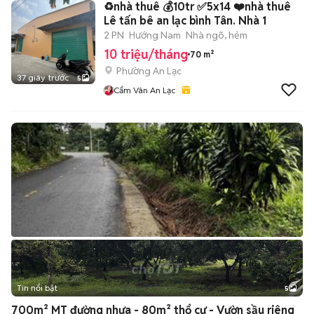
♻️nhà thuê 💰10tr ✅5x14 ❤️nhà thuê
Lê tấn bê an lạc bình Tân. Nhà 1
2 PN
Hướng Nam
Nhà ngõ, hẻm
10 triệu/tháng
70 m²
Phường An Lạc
37 giây trước
5
Cẩm Vân An Lạc
Tin nổi bật
5
700m² MT đường nhựa - 80m² thổ cư - Vườn sầu riêng