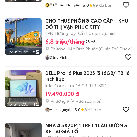
Ô
5.0
59
đã bán
ÔTÔ Tâm Nguyên
CHO THUÊ PHÒNG CAO CẤP – KHU
ĐÔ THỊ VẠN PHÚC CITY
1 PN
Hướng Tây
Căn hộ dịch vụ, mini
6,8 triệu/tháng
25 m²
Phường Hiệp Bình Phước (Quận Thủ Đức cũ)
1 phút trước
11
Đăng Vinh
DELL Pro 16 Plus 2025 i5 16GB/1TB 16
inch Bạc
Intel Core Ultra
16 GB
1 TB
SSD
19.490.000 đ
Phường 9
(
P. Vườn Lài
mới)
1 phút trước
5
5.0
3
đã bán
Minh Nguyệt
NHÀ 4.5X20M 1 TRỆT 1 LẦU ĐƯỜNG
XE TẢI GIÁ TỐT