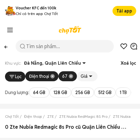
Voucher KFC đến 100k
Tải app
Chỉ có trên app Chợ Tốt
Khu vực:
Đà Nẵng, Quận Liên Chiểu
Xoá lọc
Điện thoại
67
Giá
Lọc
Dung lượng:
64 GB
128 GB
256 GB
512 GB
1 TB
2 
Chợ Tốt
Điện thoại
ZTE
ZTE Nubia RedMagic 8S Pro
ZTE Nubia Red
0 Zte Nubia Redmagic 8s Pro cũ Quận Liên Chiểu đẹp