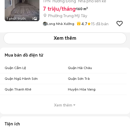
1 PN
Hướng Đông
Nhà phố liền kề
7 triệu/tháng
160 m²
Phường Trung Mỹ Tây
1 phút trước
3
4.7
15
đã bán
Long Nhà Xưởng
Xem thêm
Mua bán đồ điện tử
Quận Cẩm Lệ
Quận Hải Châu
Quận Ngũ Hành Sơn
Quận Sơn Trà
Quận Thanh Khê
Huyện Hòa Vang
Xem thêm
Tiện ích