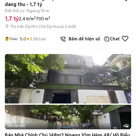
đang thu - 1,7 tỷ
Đất thổ cư
Ngang 10 m
1,7 tỷ
2,4 tr/m²
700 m²
Thị trấn Đạ M'ri
(
Xã Đạ Huoai 2
mới)
T
5.0
3
đã bán
Bấm để hiện số
Chat
Thảo
Tin ưu tiên
4
Bán Nhà Chính Chủ 148m2 Ngang 10m Hẻm 48/ Hồ Biểu