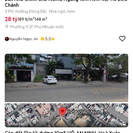
Chánh
3 PN
Hướng Đông Bắc
Nhà ngõ, hẻm
28 tỷ
189 tr/m²
148 m²
Phường 11
(
P. Phú Nhuận
mới)
5.0
Nguyễn Ngọc Jin
Tin nổi bật
6
+
2