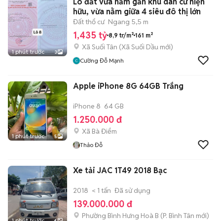
Lô đất vừa nằm gần khu dân cư hiện
hữu, vừa nằm giữa 4 siêu đô thị lớn
Đất thổ cư
Ngang 5,5 m
1,435 tỷ
8,9 tr/m²
161 m²
Xã Suối Tân
(
Xã Suối Dầu
mới)
1 phút trước
3
Cường Đỗ Mạnh
Apple iPhone 8G 64GB Trắng
iPhone 8
64 GB
1.250.000 đ
Xã Bà Điểm
1 phút trước
5
Thảo Đỗ
Xe tải JAC 1T49 2018 Bạc
2018
< 1 tấn
Đã sử dụng
139.000.000 đ
Phường Bình Hưng Hoà B
(
P. Bình Tân
mới)
1 phút trước
6