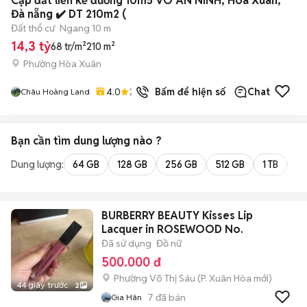
Cặp đất liền kề đường 10m5 VÕ AN NINH, Hoà Xuân,
Đà nẵng ✔️ DT 210m2 (
Đất thổ cư
Ngang 10 m
14,3 tỷ
68 tr/m²
210 m²
Phường Hòa Xuân
4.0
2
đã bán
Bấm để hiện số
Chat
Châu Hoàng Land
Bạn cần tìm
dung lượng
nào ?
Dung lượng:
64 GB
128 GB
256 GB
512 GB
1 TB
2 
BURBERRY BEAUTY Kisses Lip
Lacquer in ROSEWOOD No.
Đã sử dụng
Đồ nữ
500.000 đ
Phường Võ Thị Sáu
(
P. Xuân Hòa
mới)
44 giây trước
2
7
đã bán
Gia Hân