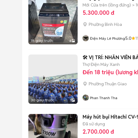
Mới
Cửa trên (lồng đứng)
> 1
5.300.000 đ
Phường Bình Hòa
5.0
1
Điện Máy Lê Phương
18 giây trước
6
🛠️ VỊ TRÍ: NHÂN VIÊN
Thợ Điện Máy Xanh
Đến 18 triệu (lương 
Phường Thuận Giao
Phan Thanh Tha
30 giây trước
1
Máy hút bụi Hitachi CV
Đã sử dụng
2.700.000 đ