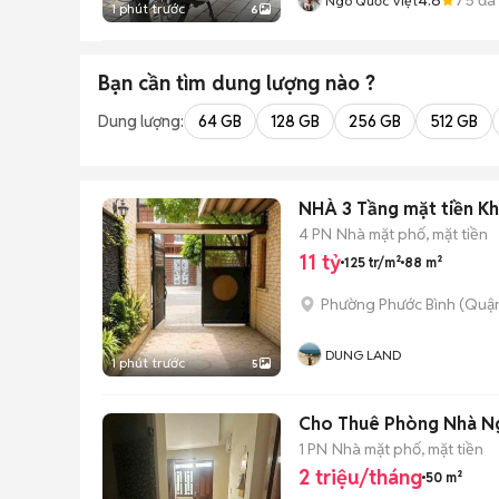
Ngô Quốc Việt
1 phút trước
6
Bạn cần tìm
dung lượng
nào ?
Dung lượng:
64 GB
128 GB
256 GB
512 GB
NHÀ 3 Tầng mặt tiền Khu
4 PN
Nhà mặt phố, mặt tiền
11 tỷ
125 tr/m²
88 m²
Phường Phước Bình (Quận
DUNG LAND
1 phút trước
5
Cho Thuê Phòng Nhà N
1 PN
Nhà mặt phố, mặt tiền
2 triệu/tháng
50 m²