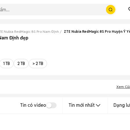
TE Nubia RedMagic 8S Pro Nam Định
ZTE Nubia RedMagic 8S Pro Huyện Ý Y
 Nam Định đẹp
1 TB
2 TB
> 2 TB
Xem Cử
Tin có video
Tin mới nhất
Dạng lư