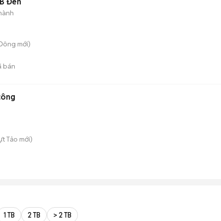
B Đen
hành
 Đông
mới)
 bán
công
ựt Tảo
mới)
1 TB
2 TB
> 2 TB