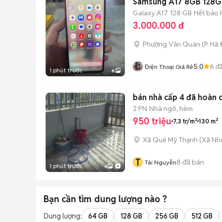
Samsung A17 8GB 128G
Galaxy A17
128 GB
Hết bảo 
3.000.000 đ
Phường Văn Quán
(
P. Hà
5.0
6
đã
Điện Thoại Giá Rẻ
1 phút trước
6
bán nhà cấp 4 đã hoàn 
2 PN
Nhà ngõ, hẻm
950 triệu
7,3 tr/m²
130 m²
Xã Quê Mỹ Thạnh
(
Xã Nh
T
8
đã bán
Tài Nguyễn
1 phút trước
4
Bạn cần tìm
dung lượng
nào ?
Dung lượng:
64 GB
128 GB
256 GB
512 GB