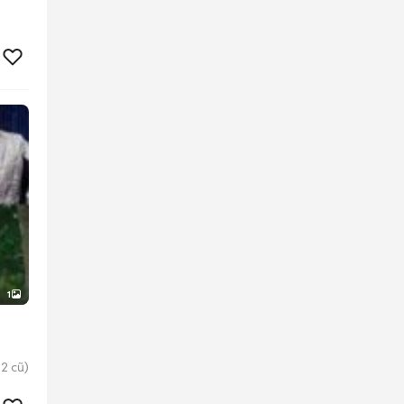
1
2 cũ)