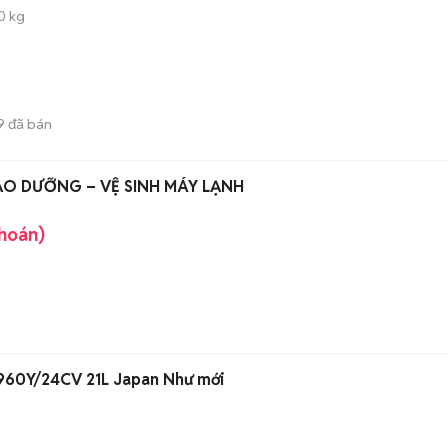
0 kg
9
đã bán
 BẢO DƯỠNG – VỆ SINH MÁY LẠNH
khoán)
-960Y/24CV 21L Japan Như mới