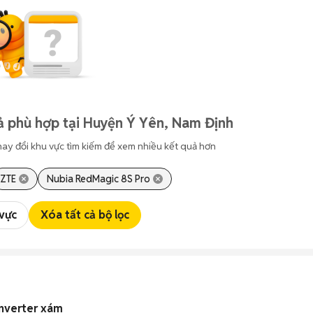
ả phù hợp tại Huyện Ý Yên, Nam Định
hay đổi khu vực tìm kiếm để xem nhiều kết quả hơn
ZTE
Nubia RedMagic 8S Pro
 vực
Xóa tất cả bộ lọc
Inverter xám