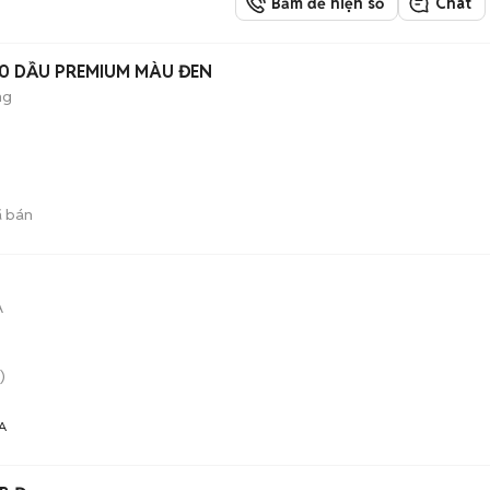
Bấm để hiện số
Chat
0 DẦU PREMIUM MÀU ĐEN
ng
 bán
A
)
A