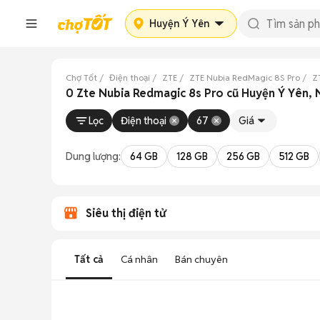
Huyện Ý Yên
Chợ Tốt
Điện thoại
ZTE
ZTE Nubia RedMagic 8S Pro
Z
0 Zte Nubia Redmagic 8s Pro cũ Huyện Ý Yên,
Lọc
Điện thoại
67
Giá
Dung lượng:
64 GB
128 GB
256 GB
512 GB
Siêu thị điện tử
Tất cả
Cá nhân
Bán chuyên