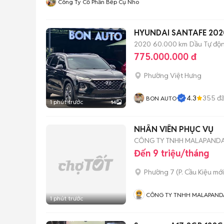
Công Ty Cổ Phần Bếp Cụ Nho
HYUNDAI SANTAFE 202
2020
60.000 km
Dầu
Tự độ
775.000.000 đ
Phường Việt Hưng
4.3
355
đã
BON AUTO
1 phút trước
14
NHÂN VIÊN PHỤC VỤ
CÔNG TY TNHH MALAPAND
Đến 9 triệu/tháng
Phường 7
(
P. Cầu Kiệu
mới
CÔNG TY TNHH MALAPAND
1 phút trước