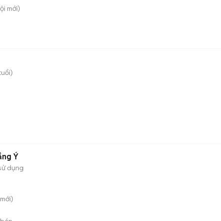
ội
mới)
tuổi)
ắng Ý
sử dụng
mới)
 bán