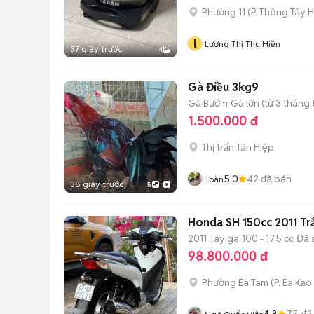
Phường 11
(
P. Thông Tây H
l
Lương Thị Thu Hiền
37 giây trước
4
Gà Điều 3kg9
Gà Bướm
Gà lớn (từ 3 tháng 
1.500.000 đ
Thị trấn Tân Hiệp
5.0
42
đã bán
Toàn
38 giây trước
5
Honda SH 150cc 2011 Tr
2011
Tay ga
100 - 175 cc
Đã 
98.800.000 đ
Phường Ea Tam
(
P. Ea Kao
4.8
75
đã