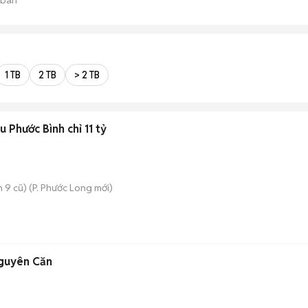
1 TB
2 TB
> 2 TB
 Phước Bình chỉ 11 tỷ
 9 cũ)
(
P. Phước Long
mới)
guyên Căn