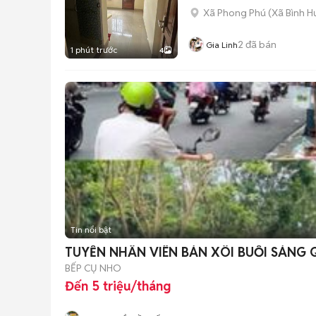
Xã Phong Phú
(
Xã Bình H
2
đã bán
Gia Linh
1 phút trước
4
Tin nổi bật
TUYỂN NHÂN VIÊN BÁN XÔI BUỔI SÁNG 
BẾP CỤ NHO
Đến 5 triệu/tháng