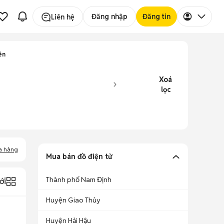
Đăng nhập
Đăng tin
Liên hệ
ên
Xoá
lọc
a hàng
Mua bán đồ điện tử
Thành phố Nam Định
ới
Huyện Giao Thủy
Huyện Hải Hậu