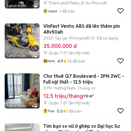
Thành phố Pleiku
(
P. An Phú
mới)
1 phút trước
1
1
đã bán
Jejeje
VinFast Vento ABS đã lên thêm pin
48v50ah
2023
Tay ga
Không biết rõ
Đã sử dụng
35.000.000 đ
Quận 7
(
P. Tân Mỹ
mới)
1 phút trước
5
N
4.9
74
đã bán
Ninh
Cho thuê Q7 Boulevard - 2PN 2WC -
Full nội thất - 12.5 triệu
3 PN
Hướng Nam
Chung cư
12,5 triệu/tháng
70 m²
Quận 7
(
P. Tân Mỹ
mới)
1 phút trước
6
T
5.0
1
đã bán
Thái
Tìm bạn sv nữ ở ghép sv Đại học Sư