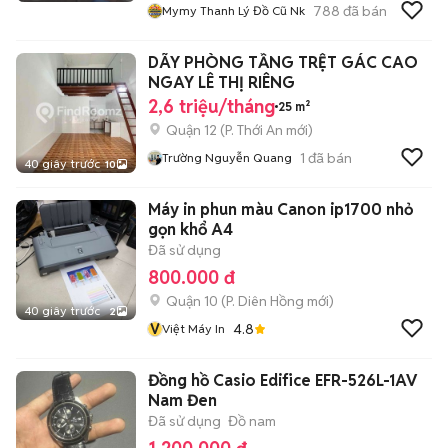
788
đã bán
Mymy Thanh Lý Đồ Cũ Nk
DÃY PHÒNG TẦNG TRỆT GÁC CAO
NGAY LÊ THỊ RIÊNG
2,6 triệu/tháng
25 m²
Quận 12
(
P. Thới An
mới)
1
đã bán
Trường Nguyễn Quang
40 giây trước
10
Máy in phun màu Canon ip1700 nhỏ
gọn khổ A4
Đã sử dụng
800.000 đ
Quận 10
(
P. Diên Hồng
mới)
40 giây trước
2
V
4.8
Việt Máy In
Đồng hồ Casio Edifice EFR-526L-1AV
Nam Đen
Đã sử dụng
Đồ nam