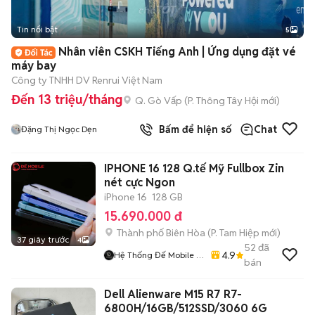
Tin nổi bật
5
Nhân viên CSKH Tiếng Anh | Ứng dụng đặt vé
máy bay
Công ty TNHH DV Renrui Việt Nam
Đến 13 triệu/tháng
Q. Gò Vấp
(
P. Thông Tây Hội
mới)
Bấm để hiện số
Chat
Đặng Thị Ngọc Dẹn
IPHONE 16 128 Q.tế Mỹ Fullbox Zin
nét cực Ngon
iPhone 16
128 GB
15.690.000 đ
Thành phố Biên Hòa
(
P. Tam Hiệp
mới)
37 giây trước
4
52
đã
4.9
Hệ Thống Đế Mobile -
bán
Demobile.vn
Dell Alienware M15 R7 R7-
6800H/16GB/512SSD/3060 6G