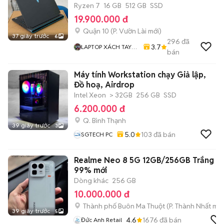
Ryzen 7
16 GB
512 GB
SSD
19.900.000 đ
Quận 10
(
P. Vườn Lài
mới)
37 giây trước
6
296
đã
3.7
LAPTOP XÁCH TAY
bán
MỸ 71
Máy tính Workstation chạy Giả lập,
Đồ hoạ, Airdrop
Intel Xeon
> 32GB
256 GB
SSD
6.200.000 đ
Q. Bình Thạnh
39 giây trước
3
5.0
103
đã bán
SGTECH PC
Realme Neo 8 5G 12GB/256GB Trắng
99% mới
Dòng khác
256 GB
10.000.000 đ
Thành phố Buôn Ma Thuột
(
P. Thành Nhất
mới
39 giây trước
5
4.6
1676
đã bán
Đức Anh Retail