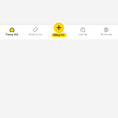
Trang chủ
Quản lý tin
Liên hệ
Tài khoản
Đăng tin
109.000 Bình chọn
Tải ứng dụng Chợ Tốt
Về Chợ Tốt
Quy chế sàn
Chính sách bảo mật
Giải quyết tranh chấp
CÔNG TY TNHH CHỢ TỐT - Người đại diện theo pháp luật:
Nguyễn Trọng Tấn; GPDKKD: 0312120782 do Sở KH & ĐT TP.HCM cấp ngày