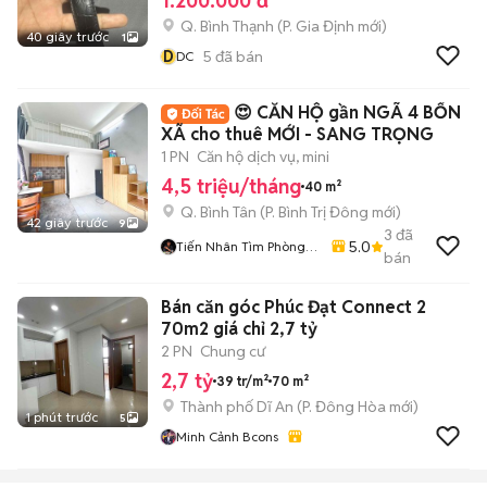
1.200.000 đ
Q. Bình Thạnh
(
P. Gia Định
mới)
40 giây trước
1
D
5
đã bán
DC
😍 CĂN HỘ gần NGÃ 4 BỐN
XÃ cho thuê MỚI - SANG TRỌNG
1 PN
Căn hộ dịch vụ, mini
4,5 triệu/tháng
40 m²
Q. Bình Tân
(
P. Bình Trị Đông
mới)
42 giây trước
9
3
đã
5.0
Tiến Nhân Tìm Phòng
bán
Miễn Phí
Bán căn góc Phúc Đạt Connect 2
70m2 giá chỉ 2,7 tỷ
2 PN
Chung cư
2,7 tỷ
39 tr/m²
70 m²
Thành phố Dĩ An
(
P. Đông Hòa
mới)
1 phút trước
5
Minh Cảnh Bcons