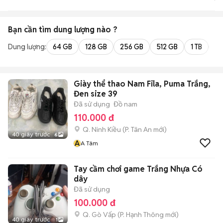
Bạn cần tìm
dung lượng
nào ?
Dung lượng:
64 GB
128 GB
256 GB
512 GB
1 TB
2 
Giày thể thao Nam Fila, Puma Trắng,
Đen size 39
Đã sử dụng
Đồ nam
110.000 đ
Q. Ninh Kiều
(
P. Tân An
mới)
40 giây trước
6
A
A Tâm
Tay cầm chơi game Trắng Nhựa Có
dây
Đã sử dụng
100.000 đ
Q. Gò Vấp
(
P. Hạnh Thông
mới)
40 giây trước
1