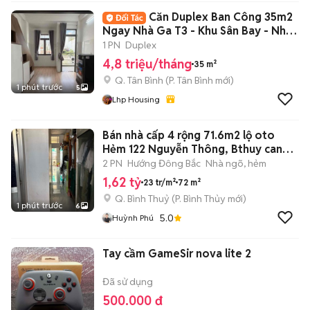
Căn Duplex Ban Công 35m2
Ngay Nhà Ga T3 - Khu Sân Bay - Nhất
Chi Mai
1 PN
Duplex
4,8 triệu/tháng
35 m²
Q. Tân Bình
(
P. Tân Bình
mới)
1 phút trước
5
Lhp Housing
Bán nhà cấp 4 rộng 71.6m2 lộ oto
Hẻm 122 Nguyễn Thông, Bthuy can
tho
2 PN
Hướng Đông Bắc
Nhà ngõ, hẻm
1,62 tỷ
23 tr/m²
72 m²
Q. Bình Thuỷ
(
P. Bình Thủy
mới)
1 phút trước
6
5.0
Huỳnh Phú
Tay cầm GameSir nova lite 2
Đã sử dụng
500.000 đ