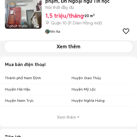
phạm, Đh Ngoại ngữ Tin học
Nội thất đầy đủ
1,5 triệu/tháng
20 m²
Quận 10
(
P. Diên Hồng
mới)
1 phút trước
3
Nhi Ka
Xem thêm
Mua bán điện thoại
Thành phố Nam Định
Huyện Giao Thủy
Huyện Hải Hậu
Huyện Mỹ Lộc
Huyện Nam Trực
Huyện Nghĩa Hưng
Xem thêm