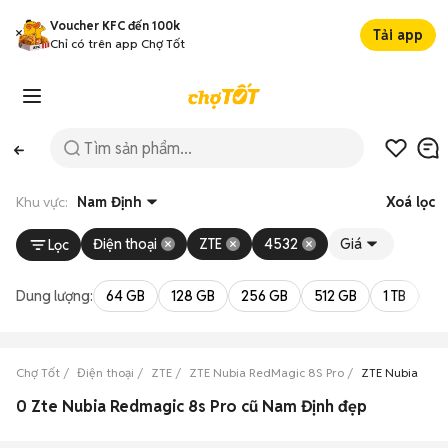
Voucher KFC đến 100k
Tải app
Chỉ có trên app Chợ Tốt
Khu vực:
Nam Định
Xoá lọc
Điện thoại
ZTE
4532
Giá
Lọc
Dung lượng:
64 GB
128 GB
256 GB
512 GB
1 TB
2 
Chợ Tốt
Điện thoại
ZTE
ZTE Nubia RedMagic 8S Pro
ZTE Nubia Red
0 Zte Nubia Redmagic 8s Pro cũ Nam Định đẹp