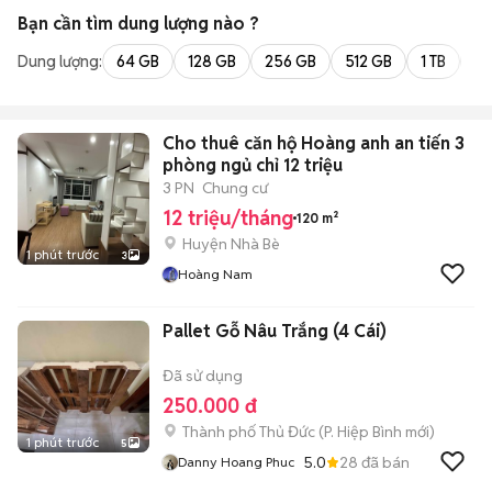
Bạn cần tìm
dung lượng
nào ?
Dung lượng:
64 GB
128 GB
256 GB
512 GB
1 TB
2 
Cho thuê căn hộ Hoàng anh an tiến 3
phòng ngủ chỉ 12 triệu
3 PN
Chung cư
12 triệu/tháng
120 m²
Huyện Nhà Bè
1 phút trước
3
Hoàng Nam
Pallet Gỗ Nâu Trắng (4 Cái)
Đã sử dụng
250.000 đ
Thành phố Thủ Đức
(
P. Hiệp Bình
mới)
1 phút trước
5
5.0
28
đã bán
Danny Hoang Phuc