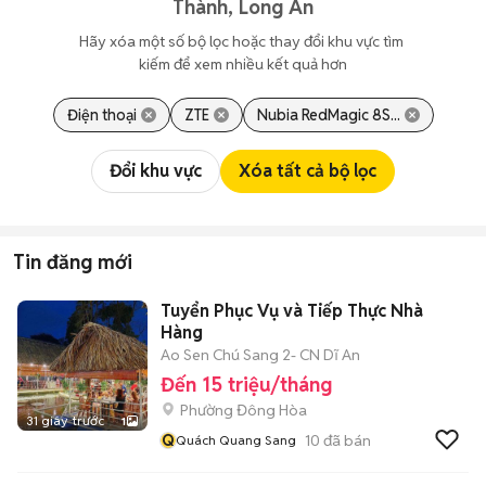
Thành, Long An
Hãy xóa một số bộ lọc hoặc thay đổi khu vực tìm 
kiếm để xem nhiều kết quả hơn
Điện thoại
ZTE
Nubia RedMagic 8S...
Đổi khu vực
Xóa tất cả bộ lọc
Tin đăng mới
Tuyển Phục Vụ và Tiếp Thực Nhà
Hàng
Ao Sen Chú Sang 2- CN Dĩ An
Đến 15 triệu/tháng
Phường Đông Hòa
31 giây trước
1
Q
10
đã bán
Quách Quang Sang