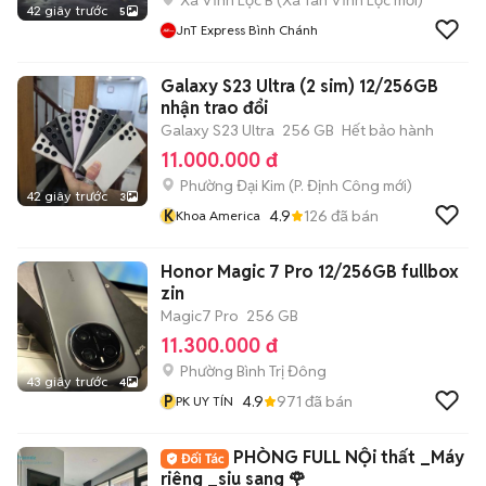
Xã Vĩnh Lộc B
(
Xã Tân Vĩnh Lộc
mới)
42 giây trước
5
JnT Express Bình Chánh
Galaxy S23 Ultra (2 sim) 12/256GB
nhận trao đổi
Galaxy S23 Ultra
256 GB
Hết bảo hành
11.000.000 đ
Phường Đại Kim
(
P. Định Công
mới)
42 giây trước
3
K
4.9
126
đã bán
Khoa America
Honor Magic 7 Pro 12/256GB fullbox
zin
Magic7 Pro
256 GB
11.300.000 đ
Phường Bình Trị Đông
43 giây trước
4
P
4.9
971
đã bán
PK UY TÍN
PHÒNG FULL NỘi thất _Máy gi
riêng _siu sang 🌹