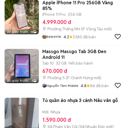
Apple iPhone 11 Pro 256GB Vàng
85%
iPhone 11 Pro
256 GB
4.999.000 đ
Phường Thắng Nhì
(
P. Vũng Tàu
mới)
33 giây trước
6
4.2
2380
đã bán
BINHHYK
Massgo Massgo Tab 3GB Đen
Android 11
Tab 10
32 GB
Hết bảo hành
670.000 đ
Phường 5
(
P. Chánh Hưng
mới)
35 giây trước
3
4.8
86
đã bán
Nguyễn Tâm Mobile
Tủ quần áo nhựa 3 cánh Nâu vân gỗ
Mới
Nhựa
1.590.000 đ
Xã Phạm Văn Cội
(
Xã Nhuận Đức
mới)