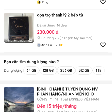
H
Hùng
dọn trọ thanh lý 2 bếp từ
Đã sử dụng
Midea
230.000 đ
Phường 25
(
P. Thạnh Mỹ Tây
mới)
39 giây trước
4
5.0
Minh Hải
Bạn cần tìm
dung lượng
nào ?
Dung lượng:
64 GB
128 GB
256 GB
512 GB
1 TB
2 
[BÌNH CHÁNH] TUYỂN DỤNG NV
PHÂN HÀNG/NHÂN VIÊN KHO
CÔNG TY TNHH J&T EXPRESS VIỆT NAM
Đến 15 triệu/tháng