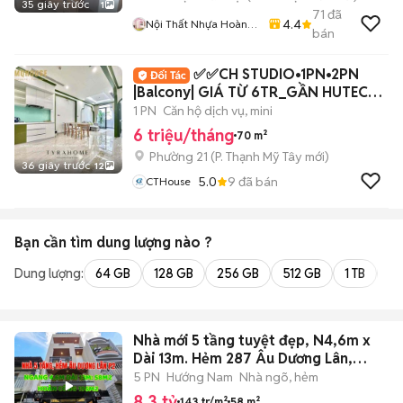
35 giây trước
1
71
đã
4.4
Nội Thất Nhựa Hoàng
bán
Quân
✅✅CH STUDIO•1PN•2PN
|Balcony| GIÁ TỪ 6TR_GẦN HUTECH,
VLU_Giáp Q1
1 PN
Căn hộ dịch vụ, mini
6 triệu/tháng
70 m²
Phường 21
(
P. Thạnh Mỹ Tây
mới)
36 giây trước
12
5.0
9
đã bán
CTHouse
Bạn cần tìm
dung lượng
nào ?
Dung lượng:
64 GB
128 GB
256 GB
512 GB
1 TB
2 
Nhà mới 5 tầng tuyệt đẹp, N4,6m x
Dài 13m. Hẻm 287 Âu Dương Lân,
P2,Q8
5 PN
Hướng Nam
Nhà ngõ, hẻm
8,3 tỷ
143 tr/m²
58 m²