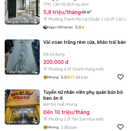
1 PN
Căn hộ dịch vụ, mini
5,8 triệu/tháng
35 m²
Phường Thạnh Mỹ Lợi (Quận 2 cũ)
(
P. Cát Lái
m
44 giây trước
12
5.0
Ngọc HiFriendz
Vải voan trắng rèm cửa, khăn trải bàn
Đã sử dụng
200.000 đ
Phường 4
(
P. Chánh Hưng
mới)
1 phút trước
2
n
5.0
17
đã bán
Nhung
Tuyển nữ nhân viên phụ quán bún bò
bao ăn ở
Bún bò huế nhung
Đến 10 triệu/tháng
Phường 2
(
P. Tân Sơn Hòa
mới)
1 phút trước
1
n
2
đã bán
Nhung