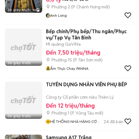
Phường 2
(
P. Chánh Hưng
mới)
36 giây trước
12
Anh Long
Bếp chính/Phụ bếp/Thu ngân/Phục
vụ/Tạp Vụ Tân Bình
Mì quảng QaViNa
Đến 7,50 triệu/tháng
Phường 15
(
P. Tân Sơn
mới)
36 giây trước
Ẩ
Ẩm Thực Chay PANNA
TUYỂN DỤNG NHÂN VIÊN PHỤ BẾP
Công ty Cổ phần cơm niêu Thiên Lý
Đến 12 triệu/tháng
Phường 1
(
P. Vũng Tàu
mới)
36 giây trước
24
đã bán
HỆ THỐNG NHÀ HÀNG CƠM
NIÊU THIÊN LÝ
Samsung A17 Trắng