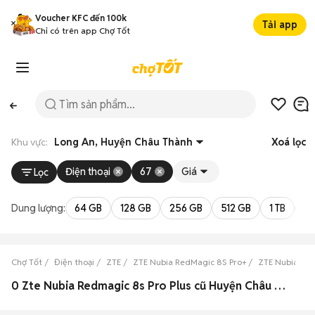
Voucher KFC đến 100k
Tải app
Chỉ có trên app Chợ Tốt
Khu vực:
Long An, Huyện Châu Thành
Xoá lọc
Điện thoại
67
Giá
Lọc
Dung lượng:
64 GB
128 GB
256 GB
512 GB
1 TB
2 
Chợ Tốt
Điện thoại
ZTE
ZTE Nubia RedMagic 8S Pro+
ZTE Nubia Red
0 Zte Nubia Redmagic 8s Pro Plus cũ Huyện Châu Thành, Long An đẹp