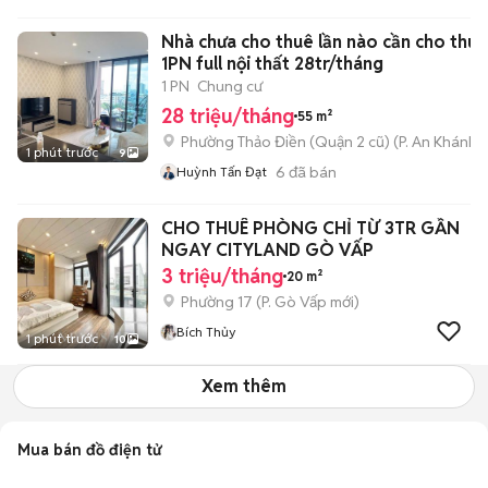
Nhà chưa cho thuê lần nào cần cho thuê
1PN full nội thất 28tr/tháng
1 PN
Chung cư
28 triệu/tháng
55 m²
Phường Thảo Điền (Quận 2 cũ)
(
P. An Khánh
m
1 phút trước
9
6
đã bán
Huỳnh Tấn Đạt
CHO THUÊ PHÒNG CHỈ TỪ 3TR GẦN
NGAY CITYLAND GÒ VẤP
3 triệu/tháng
20 m²
Phường 17
(
P. Gò Vấp
mới)
Bích Thủy
1 phút trước
10
Xem thêm
Mua bán đồ điện tử