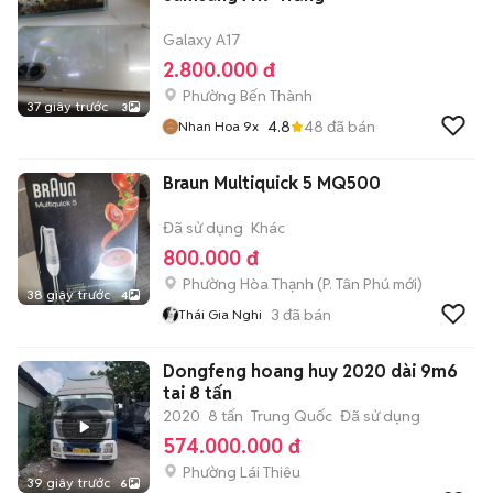
Galaxy A17
2.800.000 đ
Phường Bến Thành
37 giây trước
3
4.8
48
đã bán
Nhan Hoa 9x
Braun Multiquick 5 MQ500
Đã sử dụng
Khác
800.000 đ
Phường Hòa Thạnh
(
P. Tân Phú
mới)
38 giây trước
4
3
đã bán
Thái Gia Nghi
Dongfeng hoang huy 2020 dài 9m6
tai 8 tấn
2020
8 tấn
Trung Quốc
Đã sử dụng
574.000.000 đ
Phường Lái Thiêu
39 giây trước
6