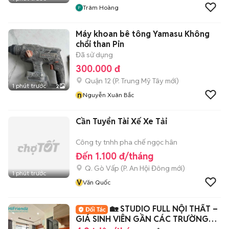
Trâm Hoàng
Máy khoan bê tông Yamasu Không
chổi than Pin
Đã sử dụng
300.000 đ
Quận 12
(
P. Trung Mỹ Tây
mới)
1 phút trước
2
n
Nguyễn Xuân Bắc
Cần Tuyển Tài Xế Xe Tải
Công ty tnhh pha chế ngọc hân
Đến 1.100 đ/tháng
Q. Gò Vấp
(
P. An Hội Đông
mới)
1 phút trước
V
Văn Quốc
🏡 STUDIO FULL NỘI THẤT –
GIÁ SINH VIÊN GẦN CÁC TRƯỜNG