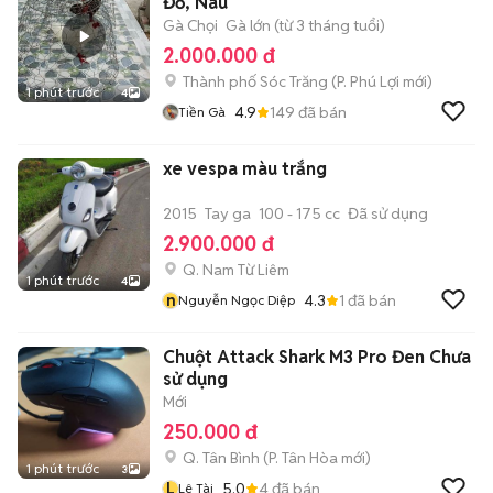
Đỏ, Nâu
Gà Chọi
Gà lớn (từ 3 tháng tuổi)
2.000.000 đ
Thành phố Sóc Trăng
(
P. Phú Lợi
mới)
1 phút trước
4
4.9
149
đã bán
Tiền Gà
xe vespa màu trắng
2015
Tay ga
100 - 175 cc
Đã sử dụng
2.900.000 đ
Q. Nam Từ Liêm
1 phút trước
4
n
4.3
1
đã bán
Nguyễn Ngọc Diệp
Chuột Attack Shark M3 Pro Đen Chưa
sử dụng
Mới
250.000 đ
Q. Tân Bình
(
P. Tân Hòa
mới)
1 phút trước
3
L
5.0
4
đã bán
Lê Tài