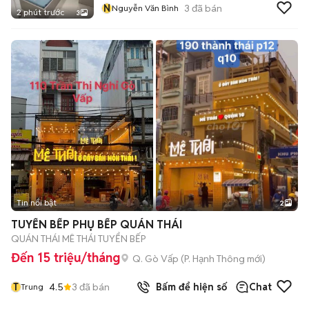
N
3
đã bán
Nguyễn Văn Bình
2 phút trước
3
Tin nổi bật
2
TUYỂN BẾP PHỤ BẾP QUÁN THÁI
QUÁN THÁI MÊ THÁI TUYỂN BẾP
Đến 15 triệu/tháng
Q. Gò Vấp
(
P. Hạnh Thông
mới)
T
4.5
3
đã bán
Bấm để hiện số
Chat
Trung