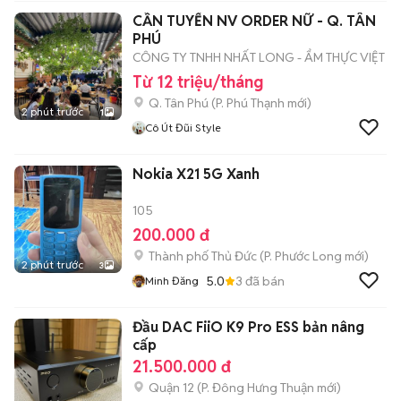
CẦN TUYỂN NV ORDER NỮ - Q. TÂN
PHÚ
CÔNG TY TNHH NHẤT LONG - ẨM THỰC VIỆT
Từ 12 triệu/tháng
Q. Tân Phú
(
P. Phú Thạnh
mới)
2 phút trước
1
Cô Út Đũi Style
Nokia X21 5G Xanh
105
200.000 đ
Thành phố Thủ Đức
(
P. Phước Long
mới)
2 phút trước
3
5.0
3
đã bán
Minh Đăng
Đầu DAC FiiO K9 Pro ESS bản nâng
cấp
21.500.000 đ
Quận 12
(
P. Đông Hưng Thuận
mới)