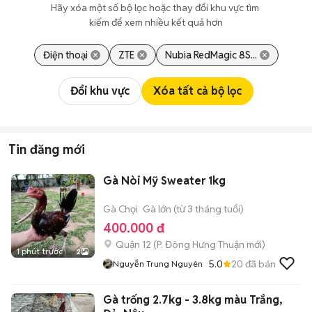
Hãy xóa một số bộ lọc hoặc thay đổi khu vực tìm 
kiếm để xem nhiều kết quả hơn
Điện thoại
ZTE
Nubia RedMagic 8S...
Đổi khu vực
Xóa tất cả bộ lọc
Tin đăng mới
Gà Nòi Mỹ Sweater 1kg
Gà Chọi
Gà lớn (từ 3 tháng tuổi)
400.000 đ
Quận 12
(
P. Đông Hưng Thuận
mới)
1 phút trước
2
5.0
20
đã bán
Nguyễn Trung Nguyên
Gà trống 2.7kg - 3.8kg màu Trắng,