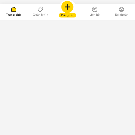
Trang chủ
Quản lý tin
Liên hệ
Tài khoản
Đăng tin
109.000 Bình chọn
Tải ứng dụng Chợ Tốt
Về Chợ Tốt
Quy chế sàn
Chính sách bảo mật
Giải quyết tranh chấp
CÔNG TY TNHH CHỢ TỐT - Người đại diện theo pháp luật:
Nguyễn Trọng Tấn; GPDKKD: 0312120782 do Sở KH & ĐT TP.HCM cấp ngày
11/01/2013;
GPMXH: 185/GP-BTTTT do Bộ Thông tin và Truyền thông
cấp ngày 09/07/2024 - Chịu trách nhiệm
nội dung: Trần Hoàng Ly.
Chính sách sử dụng