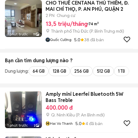
CHO THUÊ CENTANA THỦ THIÊM, Đ.
MAI CHÍ THỌ, P. AN PHÚ, QUẬN 2
2 PN
Chung cư
13,5 triệu/tháng
74 m²
Thành phố Thủ Đức
(
P. Bình Trưng
mới)
1 phút trước
11
5.0
38
đã bán
Quốc Cường
Bạn cần tìm
dung lượng
nào ?
Dung lượng:
64 GB
128 GB
256 GB
512 GB
1 TB
2 
Amply mini Leerfei Bluetooth 5W
Bass Treble
400.000 đ
Q. Ninh Kiều
(
P. An Bình
mới)
H
5.0
4
đã bán
Hai Vo Thanh
1 phút trước
2