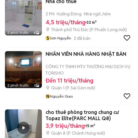
Nhà cho thuê
2 PN
Hướng Đông
Nhà ngõ, hẻm
4,5 triệu/tháng
32 m²
Thành phố Thủ Đức
(
P. Phước Long
mới)
2 phút trước
5
S
2
đã bán
Sơn Nguyễn
NHÂN VIÊN NHÀ HÀNG NHẬT BẢN
CÔNG TY TNHH MTV THƯƠNG MẠI DỊCH VỤ
TORISHO
Đến 11 triệu/tháng
2 phút trước
3
Quận 1
(
P. Sài Gòn
mới)
N
Nguyễn Giao
cho thuê phòng trong chung cư
Topaz Elite(PARC MALL Q8)
3,9 triệu/tháng
15 m²
Quận 8
(
P. Chánh Hưng
mới)