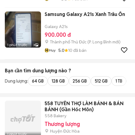
Samsung Galaxy A21s Xanh Trâu Ổn
Galaxy A21s
900.000 đ
Thành phố Thủ Đức
(
P. Long Bình
mới)
1 phút trước
3
H
5.0
10
đã bán
Huy
Bạn cần tìm
dung lượng
nào ?
Dung lượng:
64 GB
128 GB
256 GB
512 GB
1 TB
2 
558 TUYỂN THỢ LÀM BÁNH & BÁN
BÁNH (Gần Hóc Môn)
558 Bakery
Thương lượng
Huyện Đức Hòa
1 phút trước