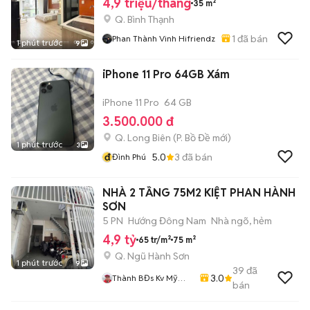
ĐẠI HỌC BTHANH
4,9 triệu/tháng
35 m²
Q. Bình Thạnh
1
đã bán
Phan Thành Vinh Hifriendz
1 phút trước
9
iPhone 11 Pro 64GB Xám
iPhone 11 Pro
64 GB
3.500.000 đ
Q. Long Biên
(
P. Bồ Đề
mới)
1 phút trước
3
đ
5.0
3
đã bán
Đình Phú
NHÀ 2 TẦNG 75M2 KIỆT PHAN HÀNH
SƠN
5 PN
Hướng Đông Nam
Nhà ngõ, hẻm
4,9 tỷ
65 tr/m²
75 m²
Q. Ngũ Hành Sơn
1 phút trước
9
39
đã
3.0
Thành BĐs Kv Mỹ
bán
Khê