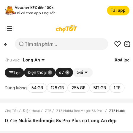
Voucher KFC đến 100k
Tải app
Chỉ có trên app Chợ Tốt
Khu vực:
Long An
Xoá lọc
Điện thoại
67
Giá
Lọc
Dung lượng:
64 GB
128 GB
256 GB
512 GB
1 TB
2 
Chợ Tốt
Điện thoại
ZTE
ZTE Nubia RedMagic 8S Pro+
ZTE Nubia Red
0 Zte Nubia Redmagic 8s Pro Plus cũ Long An đẹp