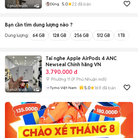
5.0
22
đã bán
Dũng
1 phút trước
4
Bạn cần tìm
dung lượng
nào ?
Dung lượng:
64 GB
128 GB
256 GB
512 GB
1 TB
2 
Tai nghe Apple AirPods 4 ANC
Newseal Chính hãng VN
3.790.000 đ
Phường 11
(
P. Phú Nhuận
mới)
5.0
169
đã bán
Tymo Việt Nam
1 phút trước
6