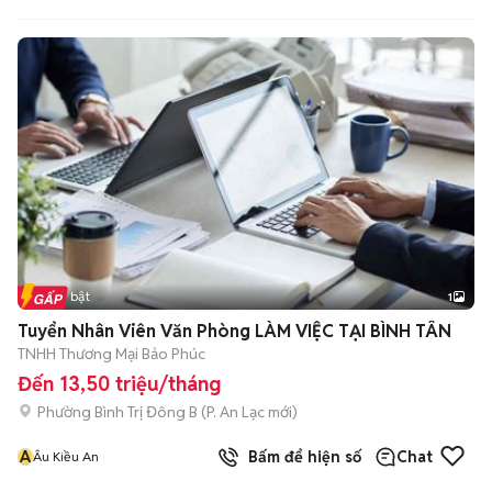
Tin nổi bật
1
Tuyển Nhân Viên Văn Phòng LÀM VIỆC TẠI BÌNH TÂN
TNHH Thương Mại Bảo Phúc
Đến 13,50 triệu/tháng
Phường Bình Trị Đông B
(
P. An Lạc
mới)
Â
Bấm để hiện số
Chat
Âu Kiều An