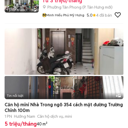
Từ 3 triệu/tháng
Phường Tân Phong
(
P. Tân Hưng
mới)
1 phút trước
2
M
5.0
4
đã bán
Minh Hiếu Phú Mỹ Hưng
Tin nổi bật
8
+
2
Căn hộ mini Nhà Trong ngõ 354 cách mặt đường Trường
Chinh 100m
1 PN
Hướng Nam
Căn hộ dịch vụ, mini
5 triệu/tháng
40 m²