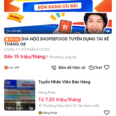
Tin nổi bật
3
[HÀ NỘI] SHOPEEFOOD TUYỂN DỤNG TÀI XẾ
THÁNG 08
CÔNG TY CỔ PHẦN FOODY
Đến 15 triệu/tháng
Phường Láng Hạ
Bấm để hiện số
Chat
Linh SPF
Tuyển Nhân Viên Bán Hàng
Hồng Phát
Từ 7,50 triệu/tháng
Phường Hiệp Ninh
(
P. Tân Ninh
mới)
1 phút trước
1
H
Hồng Phát