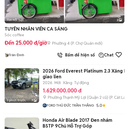
Tin nổi bật
2
TUYỂN NHÂN VIÊN CA SÁNG
Sóc coffee
Đến 25.000 đ/giờ
Phường 4
(
P. Chợ Quán
mới)
Bấm để hiện số
Chat
Trân Đinh
2026 Ford Everest Platinum 2.3 Xăng H
giao lien
2026
Mới
Xăng
Tự động
1.629.000.000 đ
Phường Thạnh Mỹ Lợi (Quận 2 cũ)
(
P. Cát Lái
m
1 phút trước
7
5.0
FORD THỦ ĐỨC TRẦN THẮNG
Honda Air Blade 2017 Đen nhám
BSTP 9Chủ Hỗ Trợ Góp