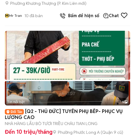
Phường Khương Thượng
(
P. Kim Liên
mới)
M
10
đã bán
Bấm để hiện số
Chat
Mr Tran
Tin nổi bật
5
[Q2 - THỦ ĐỨC] TUYỂN PHỤ BẾP- PHỤC VỤ
LƯƠNG CAO
NHÀ HÀNG LẨU BÒ TƯƠI TRIỀU CHÂU TIAN LONG
Đến 10 triệu/tháng
Phường Phước Long A (Quận 9 cũ)