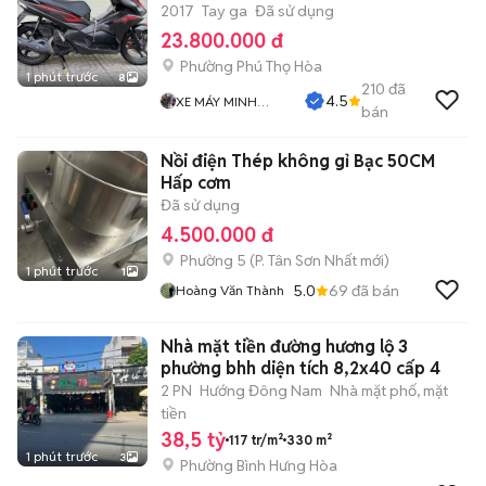
2017
Tay ga
Đã sử dụng
23.800.000 đ
Phường Phú Thọ Hòa
1 phút trước
8
210
đã
4.5
XE MÁY MINH
bán
ĐĂNG
Nồi điện Thép không gỉ Bạc 50CM
Hấp cơm
Đã sử dụng
4.500.000 đ
Phường 5
(
P. Tân Sơn Nhất
mới)
1 phút trước
1
5.0
69
đã bán
Hoàng Văn Thành
Nhà mặt tiền đường hương lộ 3
phường bhh diện tích 8,2x40 cấp 4
2 PN
Hướng Đông Nam
Nhà mặt phố, mặt
tiền
38,5 tỷ
117 tr/m²
330 m²
1 phút trước
3
Phường Bình Hưng Hòa