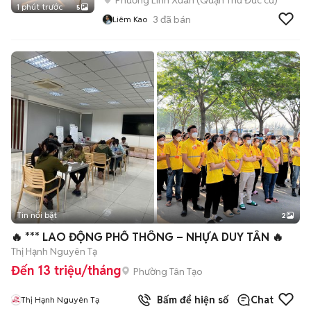
Phường Linh Xuân (Quận Thủ Đức cũ)
1 phút trước
5
3
đã bán
Liêm Kao
Tin nổi bật
2
🔥 *** LAO ĐỘNG PHỔ THÔNG – NHỰA DUY TÂN 🔥
Thị Hạnh Nguyên Tạ
Đến 13 triệu/tháng
Phường Tân Tạo
Bấm để hiện số
Chat
Thị Hạnh Nguyên Tạ