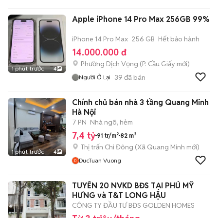
Apple iPhone 14 Pro Max 256GB 99%
iPhone 14 Pro Max
256 GB
Hết bảo hành
14.000.000 đ
Phường Dịch Vọng
(
P. Cầu Giấy
mới)
1 phút trước
4
39
đã bán
Người Ở Lại
Chính chủ bán nhà 3 tầng Quang Minh
Hà Nội
7 PN
Nhà ngõ, hẻm
7,4 tỷ
91 tr/m²
82 m²
Thị trấn Chi Đông
(
Xã Quang Minh
mới)
1 phút trước
4
DucTuan Vuong
TUYỂN 20 NVKD BĐS TẠI PHÚ MỸ
HƯNG và T&T LONG HẬU
CÔNG TY ĐẦU TƯ BĐS GOLDEN HOMES