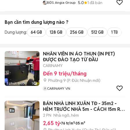
5.0
1
đã bán
BĐS Angia Group
Bạn cần tìm
dung lượng
nào ?
Dung lượng:
64 GB
128 GB
256 GB
512 GB
1 TB
2 
NHÂN VIÊN IN ÁO THUN (IN PET)
ĐƯỢC ĐÀO TẠO TỪ ĐẦU
CARINAMY
Đến 9 triệu/tháng
Phường 9
(
P. Đức Nhuận
mới)
1 phút trước
3
CARINAMY VN
BÁN NHÀ LINH XUÂN TĐ - 35m2 -
HẺM TRƯỚC NHÀ 5m - CÁCH 15m RA
MẶT TIỀN
2 PN
Nhà ngõ, hẻm
2,65 tỷ
76 tr/m²
35 m²