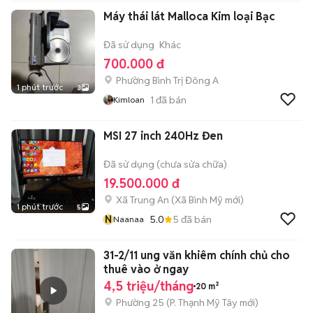
Máy thái lát Malloca Kim loại Bạc
Đã sử dụng
Khác
700.000 đ
Phường Bình Trị Đông A
1 phút trước
3
1
đã bán
Kimloan
MSI 27 inch 240Hz Đen
Đã sử dụng (chưa sửa chữa)
19.500.000 đ
Xã Trung An
(
Xã Bình Mỹ
mới)
1 phút trước
5
N
5.0
5
đã bán
Naanaa
31-2/11 ung văn khiêm chính chủ cho
thuê vào ở ngay
4,5 triệu/tháng
20 m²
Phường 25
(
P. Thạnh Mỹ Tây
mới)