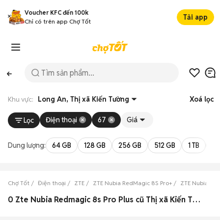
Voucher KFC đến 100k
Tải app
Chỉ có trên app Chợ Tốt
Khu vực:
Long An, Thị xã Kiến Tường
Xoá lọc
Điện thoại
67
Giá
Lọc
Dung lượng:
64 GB
128 GB
256 GB
512 GB
1 TB
2 
Chợ Tốt
Điện thoại
ZTE
ZTE Nubia RedMagic 8S Pro+
ZTE Nubia Red
0 Zte Nubia Redmagic 8s Pro Plus cũ Thị xã Kiến Tường, Long An đẹp